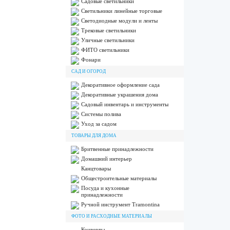
Садовые светильники
Светильники линейные торговые
Светодиодные модули и ленты
Трековые светильники
Уличные светильники
ФИТО светильники
Фонари
САД И ОГОРОД
Декоративное оформление сада
Декоративные украшения дома
Садовый инвентарь и инструменты
Системы полива
Уход за садом
ТОВАРЫ ДЛЯ ДОМА
Бритвенные принадлежности
Домашний интерьер
Канцтовары
Общестроительные материалы
Посуда и кухонные
принадлежности
Ручной инструмент Tramontina
ФОТО И РАСХОДНЫЕ МАТЕРИАЛЫ
Конверты