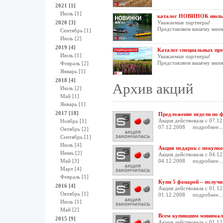
2021 [1]
Июль [1]
каталог НОВИНОК июль
2020 [3]
Уважаемые партнеры!
Представляем вашему вни
Сентябрь [1]
Июль [2]
2019 [4]
Каталог специальных пре
Июль [1]
Уважаемые партнеры!
Представляем вашему вни
Февраль [2]
Январь [1]
2018 [4]
Архив акций
Июль [2]
Май [1]
Январь [1]
2017 [18]
Предложение недели по 
Акция действовала с 07.12
Ноябрь [1]
07.12.2008
подробнее...
Октябрь [2]
Сентябрь [1]
Июль [4]
Акция подарок с покупко
Июнь [2]
Акция действовала с 04.12
Май [3]
04.12.2008
подробнее...
Март [4]
Февраль [1]
Купи 5 фонарей – получи
2016 [4]
Акция действовала с 01.12
Октябрь [1]
01.12.2008
подробнее...
Июль [1]
Май [2]
Всем купившим минималь
2015 [9]
Акция действовала с 01.12