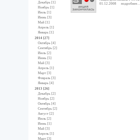
Декабрь [1]
01.12.2008
подробнее...
Ноябрь [1]
Июль [1]
Июнь [3]
Май [1]
Апрель [1]
Январь [1]
2014 [27]
Октябрь [4]
Сентябрь [2]
Июль [2]
Июнь [5]
Май [3]
Апрель [1]
Март [3]
Февраль [3]
Январь [4]
2013 [26]
Декабрь [2]
Ноябрь [2]
Октябрь [4]
Сентябрь [2]
Август [2]
Июль [2]
Июнь [1]
Май [3]
Апрель [1]
Март [3]