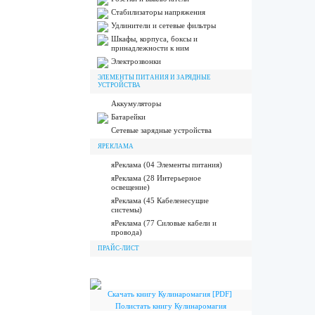
Стабилизаторы напряжения
Удлинители и сетевые фильтры
Шкафы, корпуса, боксы и
принадлежности к ним
Электрозвонки
ЭЛЕМЕНТЫ ПИТАНИЯ И ЗАРЯДНЫЕ
УСТРОЙСТВА
Аккумуляторы
Батарейки
Сетевые зарядные устройства
ЯРЕКЛАМА
яРеклама (04 Элементы питания)
яРеклама (28 Интерьерное
освещение)
яРеклама (45 Кабеленесущие
системы)
яРеклама (77 Силовые кабели и
провода)
ПРАЙС-ЛИСТ
Скачать книгу Кулинаромагия [PDF]
Полистать книгу Кулинаромагия