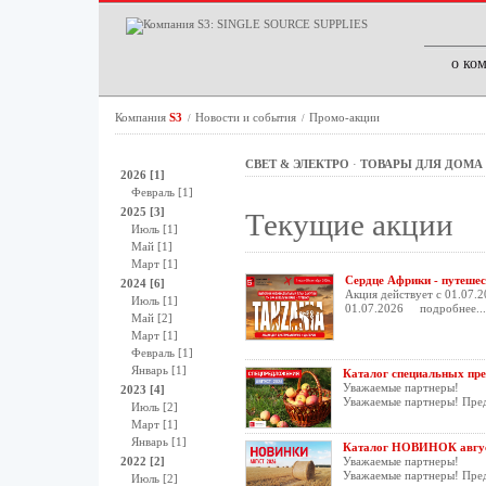
о ко
Компания
S3
Новости и события
Промо-акции
/
/
СВЕТ & ЭЛЕКТРО
·
ТОВАРЫ ДЛЯ ДОМА
2026 [1]
Февраль [1]
2025 [3]
Текущие акции
Июль [1]
Май [1]
Март [1]
Сердце Африки - путешес
2024 [6]
Акция действует с 01.07.2
Июль [1]
01.07.2026
подробнее...
Май [2]
Март [1]
Февраль [1]
Январь [1]
Каталог специальных пре
Уважаемые партнеры!
2023 [4]
Уважаемые партнеры! Пре
Июль [2]
Март [1]
Январь [1]
Каталог НОВИНОК авгус
2022 [2]
Уважаемые партнеры!
Уважаемые партнеры! Пред
Июль [2]