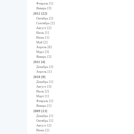
Февраль [1]
Январь [3]
2012 [22]
Октябрь [2]
Сентябрь [2]
Август [2]
Июль [1]
Июнь [1]
Май [2]
Апрель [6]
Март [3]
Январь [3]
2011 [4]
Декабрь [3]
Апрель [1]
2010 [9]
Декабрь [1]
Август [3]
Июль [2]
Март [1]
Февраль [1]
Январь [1]
2009 [13]
Декабрь [1]
Октябрь [1]
Август [2]
Июнь [2]