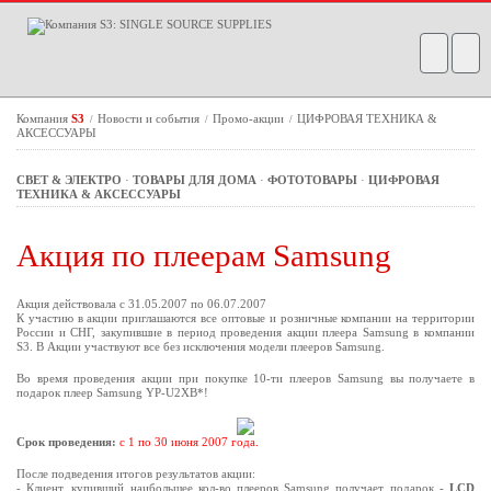
Компания
S3
Новости и события
Промо-акции
ЦИФРОВАЯ ТЕХНИКА &
/
/
/
АКСЕССУАРЫ
СВЕТ & ЭЛЕКТРО
·
ТОВАРЫ ДЛЯ ДОМА
·
ФОТОТОВАРЫ
·
ЦИФРОВАЯ
ТЕХНИКА & АКСЕССУАРЫ
Акция по плеерам Samsung
Акция действовала с 31.05.2007 по 06.07.2007
К участию в акции приглашаются все оптовые и розничные компании на территории
России и СНГ, закупившие в период проведения акции плеера Samsung в компании
S3. В Акции участвуют все без исключения модели плееров Samsung.
Во время проведения акции при покупке 10-ти плееров Samsung вы получаете в
подарок плеер Samsung YP-U2XB*!
Срок проведения:
с 1 по 30 июня 2007 года.
После подведения итогов результатов акции:
- Клиент, купивший наибольшее кол-во плееров Samsung получает подарок -
LCD