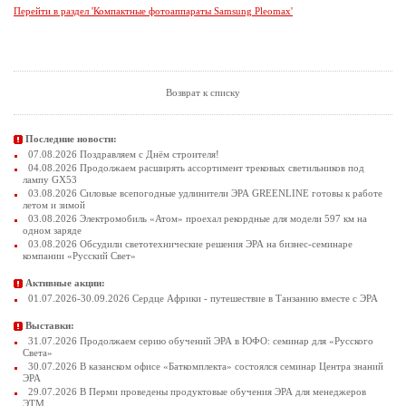
Перейти в раздел 'Компактные фотоаппараты Samsung Pleomax'
Возврат к списку
Последние новости:
07.08.2026 Поздравляем с Днём строителя!
04.08.2026 Продолжаем расширять ассортимент трековых светильников под
лампу GX53
03.08.2026 Силовые всепогодные удлинители ЭРА GREENLINE готовы к работе
летом и зимой
03.08.2026 Электромобиль «Атом» проехал рекордные для модели 597 км на
одном заряде
03.08.2026 Обсудили светотехнические решения ЭРА на бизнес-семинаре
компании «Русский Свет»
Активные акции:
01.07.2026-30.09.2026 Сердце Африки - путешествие в Танзанию вместе с ЭРА
Выставки:
31.07.2026 Продолжаем серию обучений ЭРА в ЮФО: семинар для «Русского
Света»
30.07.2026 В казанском офисе «Баткомплекта» состоялся семинар Центра знаний
ЭРА
29.07.2026 В Перми проведены продуктовые обучения ЭРА для менеджеров
ЭТМ