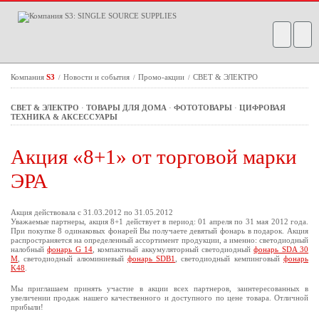
Компания
S3
Новости и события
Промо-акции
СВЕТ & ЭЛЕКТРО
/
/
/
СВЕТ & ЭЛЕКТРО
·
ТОВАРЫ ДЛЯ ДОМА
·
ФОТОТОВАРЫ
·
ЦИФРОВАЯ
ТЕХНИКА & АКСЕССУАРЫ
Акция «8+1» от торговой марки
ЭРА
Акция действовала с 31.03.2012 по 31.05.2012
Уважаемые партнеры, акция 8+1 действует в период: 01 апреля по 31 мая 2012 года.
При покупке 8 одинаковых фонарей Вы получаете девятый фонарь в подарок. Акция
распространяется на определенный ассортимент продукции, а именно: светодиодный
налобный
фонарь G 14
, компактный аккумуляторный светодиодный
фонарь SDA 30
M
, светодиодный алюминиевый
фонарь SDB1
, светодиодный кемпинговый
фонарь
K48
.
Мы приглашаем принять участие в акции всех партнеров, заинтересованных в
увеличении продаж нашего качественного и доступного по цене товара. Отличной
прибыли!