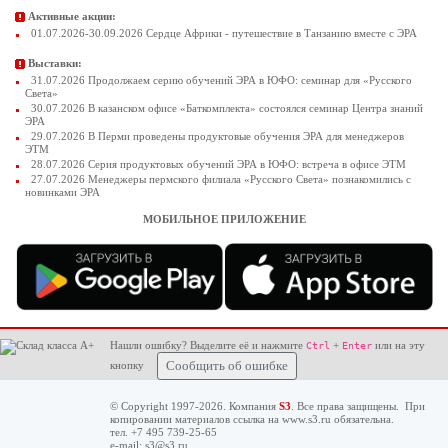
Активные акции:
01.07.2026-30.09.2026 Сердце Африки - путешествие в Танзанию вместе с ЭРА
Выставки:
31.07.2026 Продолжаем серию обучений ЭРА в ЮФО: семинар для «Русского
Света»
30.07.2026 В казанском офисе «Баткомплекта» состоялся семинар Центра знаний
ЭРА
29.07.2026 В Перми проведены продуктовые обучения ЭРА для менеджеров
ЭТМ
28.07.2026 Серия продуктовых обучений ЭРА в ЮФО: встреча в офисе ЭТМ
27.07.2026 Менеджеры пермского филиала «Русского Света» познакомились с
новинками ЭРА
МОБИЛЬНОЕ ПРИЛОЖЕНИЕ
Нашли ошибку? Выделите её и нажмите
+
или на эту
Ctrl
Enter
кнопку
Сообщить об ошибке
© Copyright 1997-2026. Компания
S3
. Все права защищены. При
копировании материалов ссылка на
www.s3.ru
обязательна.
тел. +7 495 739-25-65
e-mail:
s3@s3.ru