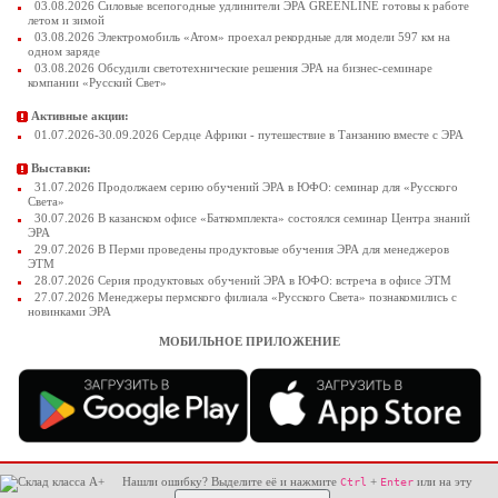
03.08.2026 Силовые всепогодные удлинители ЭРА GREENLINE готовы к работе
летом и зимой
03.08.2026 Электромобиль «Атом» проехал рекордные для модели 597 км на
одном заряде
03.08.2026 Обсудили светотехнические решения ЭРА на бизнес-семинаре
компании «Русский Свет»
Активные акции:
01.07.2026-30.09.2026 Сердце Африки - путешествие в Танзанию вместе с ЭРА
Выставки:
31.07.2026 Продолжаем серию обучений ЭРА в ЮФО: семинар для «Русского
Света»
30.07.2026 В казанском офисе «Баткомплекта» состоялся семинар Центра знаний
ЭРА
29.07.2026 В Перми проведены продуктовые обучения ЭРА для менеджеров
ЭТМ
28.07.2026 Серия продуктовых обучений ЭРА в ЮФО: встреча в офисе ЭТМ
27.07.2026 Менеджеры пермского филиала «Русского Света» познакомились с
новинками ЭРА
МОБИЛЬНОЕ ПРИЛОЖЕНИЕ
Нашли ошибку? Выделите её и нажмите
+
или на эту
Ctrl
Enter