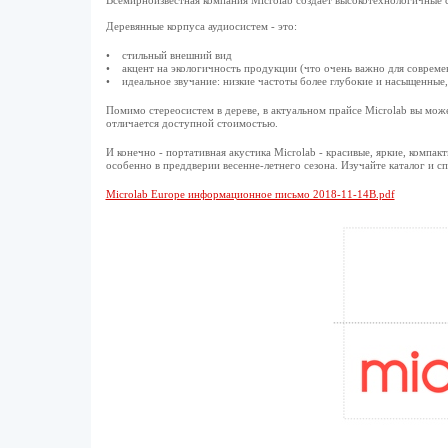
Всемирноизвестная компания Microlab создаёт высокотехнологичные с
Деревянные корпуса аудиосистем - это:
• стильный внешний вид
• акцент на экологичность продукции (что очень важно для совреме
• идеальное звучание: низкие частоты более глубокие и насыщенные,
Помимо стереосистем в дереве, в актуальном прайсе Microlab вы мож
отличается доступной стоимостью.
И конечно - портативная акустика Microlab - красивые, яркие, компа
особенно в преддверии весенне-летнего сезона. Изучайте каталог и сп
Microlab Europe информационное письмо 2018-11-14В.pdf