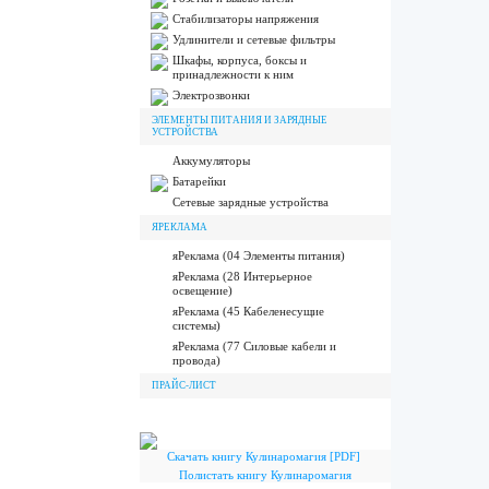
Стабилизаторы напряжения
Удлинители и сетевые фильтры
Шкафы, корпуса, боксы и
принадлежности к ним
Электрозвонки
ЭЛЕМЕНТЫ ПИТАНИЯ И ЗАРЯДНЫЕ
УСТРОЙСТВА
Аккумуляторы
Батарейки
Сетевые зарядные устройства
ЯРЕКЛАМА
яРеклама (04 Элементы питания)
яРеклама (28 Интерьерное
освещение)
яРеклама (45 Кабеленесущие
системы)
яРеклама (77 Силовые кабели и
провода)
ПРАЙС-ЛИСТ
Скачать книгу Кулинаромагия [PDF]
Полистать книгу Кулинаромагия