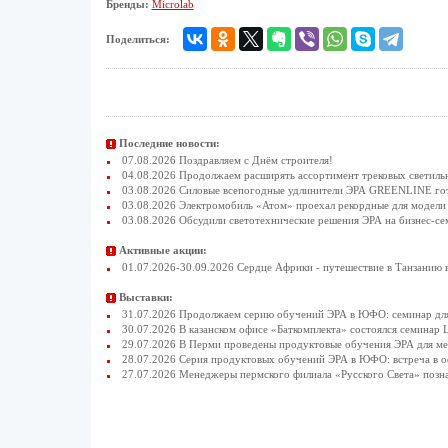
Бренды:
Microlab
Поделиться:
Последние новости:
07.08.2026 Поздравляем с Днём строителя!
04.08.2026 Продолжаем расширять ассортимент трековых светиль
03.08.2026 Силовые всепогодные удлинители ЭРА GREENLINE гото
03.08.2026 Электромобиль «Атом» проехал рекордные для модели 
03.08.2026 Обсудили светотехнические решения ЭРА на бизнес-се
Активные акции:
01.07.2026-30.09.2026 Сердце Африки - путешествие в Танзанию 
Выставки:
31.07.2026 Продолжаем серию обучений ЭРА в ЮФО: семинар для
30.07.2026 В казанском офисе «Баткомплекта» состоялся семинар 
29.07.2026 В Перми проведены продуктовые обучения ЭРА для 
28.07.2026 Серия продуктовых обучений ЭРА в ЮФО: встреча в 
27.07.2026 Менеджеры пермского филиала «Русского Света» позн