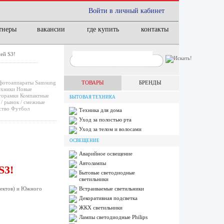
Войти в личный кабинет
тнеры
вакансии
где купить
контакты
ей S3!
фотоаппараты
Samsung
ТОВАРЫ
БРЕНДЫ
ехники
Новые
орамки
Компактные
БЫТОВАЯ ТЕХНИКА
/ рынок / смежные
ство
Футбол
Техника для дома
Уход за полостью рта
Уход за телом и волосами
ОСВЕЩЕНИЕ
Аварийное освещение
Автолампы
S3!
Бытовые светодиодные
светильники
ъектов) и Южного
Встраиваемые светильники
Декоративная подсветка
ЖКХ светильники
Лампы cветодиодные Philips