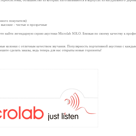
тереосистемы, большинство из которых изготавливаются в корпусах из натурального дерева
нного покупателя)
 высокие - чистые и прозрачные
ете найти легендарную серию акустики Microlab SOLO. Близкая по своему качеству к профе
ктные колонки с отличным качеством звучания. Популярность портативной акустики с каждым
ешите сделать заказы, ведь теперь для нас открыты новые горизонты!