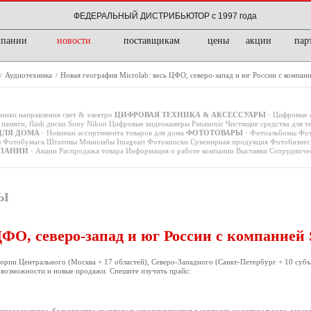
ФЕДЕРАЛЬНЫЙ ДИСТРИБЬЮТОР с 1997 года
мпании
новости
поставщикам
цены
акции
пар
Аудиотехника
Новая география Microlab: весь ЦФО, северо-запад и юг России с компани
/
/
инки направления свет & электро
ЦИФРОВАЯ ТЕХНИКА & АКСЕССУАРЫ
·
Цифровые 
памяти, flash диски
Sony
Nikon
Цифровые видеокамеры
Panasonic
Чистящие средства для т
ДЛЯ ДОМА
·
Новинки ассортимента товаров для дома
ФОТОТОВАРЫ
·
Фотоальбомы
Фот
ы
Фотобумага
Штативы
Минилабы
Imageart
Фотокиоски
Сувенирная продукция
Фотобизнес 
ПАНИИ
·
Акции
Распродажа товара
Информация о работе компании
Выставки
Сотрудниче
РЫ
ЦФО, северо-запад и юг России с компанией 
тории Центрального (Москва + 17 областей), Северо-Западного (Санкт-Петербург + 10 суб
е возможности и новые продажи. Спешите изучить прайс: