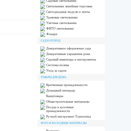
Садовые светильники
Светильники линейные торговые
Светодиодные модули и ленты
Трековые светильники
Уличные светильники
ФИТО светильники
Фонари
САД И ОГОРОД
Декоративное оформление сада
Декоративные украшения дома
Садовый инвентарь и инструменты
Системы полива
Уход за садом
ТОВАРЫ ДЛЯ ДОМА
Бритвенные принадлежности
Домашний интерьер
Канцтовары
Общестроительные материалы
Посуда и кухонные
принадлежности
Ручной инструмент Tramontina
ФОТО И РАСХОДНЫЕ МАТЕРИАЛЫ
Конверты