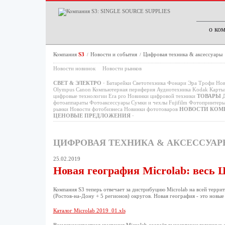
о ко
Компания
S3
Новости и события
Цифровая техника & аксессуары
/
/
Новости новинок
Новости рынков
СВЕТ & ЭЛЕКТРО
·
Батарейки
Светотехника
Фонари
Эра
Трофи
Нов
Olympus
Canon
Компьютерная периферия
Аудиотехника
Kodak
Карты 
цифровые технологии
Era pro
Новинки цифровой техники
ТОВАРЫ 
фотоаппараты
Фотоаксессуары
Сумки и чехлы
Fujifilm
Фотопринтер
рынки
Новости фотобизнеса
Новинки фототоваров
НОВОСТИ КОМ
ЦЕНОВЫЕ ПРЕДЛОЖЕНИЯ
·
ЦИФРОВАЯ ТЕХНИКА & АКСЕССУА
25.02.2019
Новая география Microlab: весь 
Компания S3 теперь отвечает за дистрибуцию Microlab на всей терри
(Ростов-на-Дону + 5 регионов) округов. Новая география - это новы
Каталог Microlab 2019_01.xls