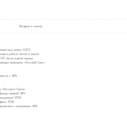
Возврат к списку
ников под лампу GX53
вы к работе летом и зимой
597 км на одном заряде
минаре компании «Русский Свет»
вместе с ЭРА
 «Русского Света»
Центра знаний ЭРА
менеджеров ЭТМ
офисе ЭТМ
акомились с новинками ЭРА