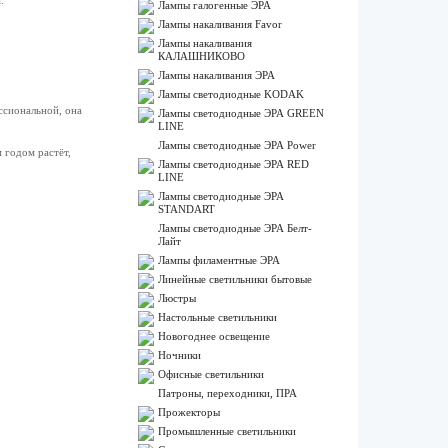
.
Лампы галогенные ЭРА
Лампы накаливания Favor
Лампы накаливания
КАЛАШНИКОВО
Лампы накаливания ЭРА
Лампы светодиодные KODAK
ссиональной, она
Лампы светодиодные ЭРА GREEN
LINE
Лампы светодиодные ЭРА Power
 годом растёт,
Лампы светодиодные ЭРА RED
LINE
Лампы светодиодные ЭРА
STANDART
Лампы светодиодные ЭРА Белт-
Лайт
Лампы филаментные ЭРА
Линейные светильники бытовые
Люстры
Настольные светильники
Новогоднее освещение
Ночники
Офисные светильники
Патроны, переходники, ПРА
Прожекторы
Промышленные светильники