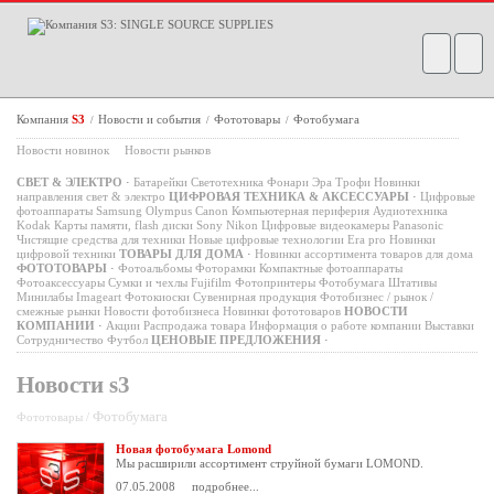
Компания
S3
Новости и события
Фототовары
Фотобумага
/
/
/
Новости новинок
Новости рынков
СВЕТ & ЭЛЕКТРО
·
Батарейки
Светотехника
Фонари
Эра
Трофи
Новинки
направления свет & электро
ЦИФРОВАЯ ТЕХНИКА & АКСЕССУАРЫ
·
Цифровые
фотоаппараты
Samsung
Olympus
Canon
Компьютерная периферия
Аудиотехника
Kodak
Карты памяти, flash диски
Sony
Nikon
Цифровые видеокамеры
Panasonic
Чистящие средства для техники
Новые цифровые технологии
Era pro
Новинки
цифровой техники
ТОВАРЫ ДЛЯ ДОМА
·
Новинки ассортимента товаров для дома
ФОТОТОВАРЫ
·
Фотоальбомы
Фоторамки
Компактные фотоаппараты
Фотоаксессуары
Сумки и чехлы
Fujifilm
Фотопринтеры
Фотобумага
Штативы
Минилабы
Imageart
Фотокиоски
Сувенирная продукция
Фотобизнес / рынок /
смежные рынки
Новости фотобизнеса
Новинки фототоваров
НОВОСТИ
КОМПАНИИ
·
Акции
Распродажа товара
Информация о работе компании
Выставки
Сотрудничество
Футбол
ЦЕНОВЫЕ ПРЕДЛОЖЕНИЯ
·
Новости s3
Фотобумага
Фототовары /
Новая фотобумага Lomond
Мы расширили ассортимент струйной бумаги LOMOND.
07.05.2008
подробнее...