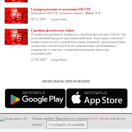
Спецпредложение от компании SALUTE
Компания SALUTE проводит акцию -
Бонус 5+1
.
09.12.2007
подробнее...
Струйная фотобумага Salute
В нашем аасортименте появилась струйная фотобумага Salute. Это
качественный продукт при невысокой цене. Благодаря освоению
новых технологий и разработке новых решений, продукция Salute
полностью соответствует всем современным требованиям и
стандартам и отвечает самым взыскательным запросам
пользователей.
23.09.2007
подробнее...
МОБИЛЬНОЕ ПРИЛОЖЕНИЕ
Нашли ошибку? Выделите её и нажмите
+
или на эту
Ctrl
Enter
кнопку
Сообщить об ошибке