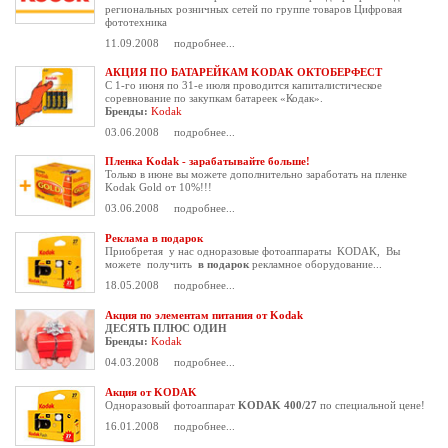
региональных розничных сетей по группе товаров Цифровая
фототехника
11.09.2008
подробнее...
АКЦИЯ ПО БАТАРЕЙКАМ KODAK ОКТОБЕРФЕСТ
С 1-го июня по 31-е июля проводится капиталистическое
соревнование по закупкам батареек «Кодак».
Бренды:
Kodak
03.06.2008
подробнее...
Пленка Kodak - зарабатывайте больше!
Только в июне вы можете дополнительно заработать на пленке
Kodak Gold от 10%!!!
03.06.2008
подробнее...
Реклама в подарок
Приобретая у нас одноразовые фотоаппараты KODAK, Вы
можете получить
в подарок
рекламное оборудование...
18.05.2008
подробнее...
Акция по элементам питания от Kodak
ДЕСЯТЬ ПЛЮС ОДИН
Бренды:
Kodak
04.03.2008
подробнее...
Акция от KODAK
Одноразовый фотоаппарат
KODAK 400/27
по специальной цене!
16.01.2008
подробнее...