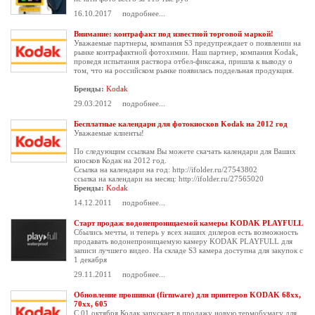
16.10.2017
подробнее...
Внимание: контрафакт под известной торговой маркой!
Уважаемые партнеры, компания S3 предупреждает о появлении на
рынке контрафактной фотохимии. Наш партнер, компания Kodak,
проведя испытания раствора отбел-фиксажа, пришла к выводу о
том, что на российском рынке появилась поддельная продукция.
Бренды:
Kodak
29.03.2012
подробнее...
Бесплатные календари для фотокиосков Kodak на 2012 год
Уважаемые клиенты!
По следующим ссылкам Вы можете скачать календари для Ваших
киосков Кодак на 2012 год.
Ссылка на календари на год:
http://ifolder.ru/27543802
ссылка на календари на месяц:
http://ifolder.ru/27565020
Бренды:
Kodak
14.12.2011
подробнее...
Старт продаж водонепроницаемой камеры KODAK PLAYFULL
Сбылись мечты, и теперь у всех наших дилеров есть возможность
продавать водонепроницаемую камеру KODAK PLAYFULL для
записи лучшего видео. На складе S3 камера доступна для закупок с
1 декабря
29.11.2011
подробнее...
Обновление прошивки (firmware) для принтеров KODAK 68хх,
70хх, 605
С 01 октября Кодак запускает в продажу новую термобумагу для