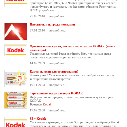
принтеров 68хх, 70хх, 605.Чтобы принтеры могли "узнавать"
новую бумагу и картридж, необходимо обновить Firmware на
ВСЕХ устройствах.
27.09.2010
подробнее...
Престижная награда компании
27.01.2010
подробнее...
Оригинальные сумки, чехлы и аксессуары KODAK (новая
коллекция)
Уважаемые клиенты! Рады сообщить Вам, что на наш склад
поступил ассортимент оригинальных чехлов
14.09.2009
подробнее...
Карты памяти для тестирования!
Только у нас! Уникальная возможность приобрести карты для
тестирования фотоаппаратов!
10.11.2008
подробнее...
Заряженные аккумуляторы KODAK
Информация по предварительно заряженным аккумуляторам
KODAK
Бренды:
Kodak
17.09.2008
подробнее...
S3 + Kodak
Уважаемые партнеры, компания S3 при поддержке брэнда Kodak
объявляет о начале широкой совместной трейд-программы для