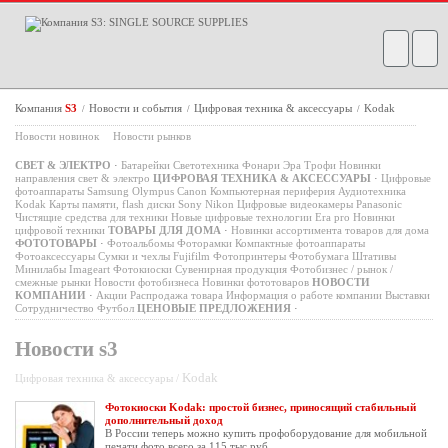
Компания
S3
Новости и события
Цифровая техника & аксессуары
Kodak
/
/
/
Новости новинок
Новости рынков
СВЕТ & ЭЛЕКТРО
·
Батарейки
Светотехника
Фонари
Эра
Трофи
Новинки
направления свет & электро
ЦИФРОВАЯ ТЕХНИКА & АКСЕССУАРЫ
·
Цифровые
фотоаппараты
Samsung
Olympus
Canon
Компьютерная периферия
Аудиотехника
Kodak
Карты памяти, flash диски
Sony
Nikon
Цифровые видеокамеры
Panasonic
Чистящие средства для техники
Новые цифровые технологии
Era pro
Новинки
цифровой техники
ТОВАРЫ ДЛЯ ДОМА
·
Новинки ассортимента товаров для дома
ФОТОТОВАРЫ
·
Фотоальбомы
Фоторамки
Компактные фотоаппараты
Фотоаксессуары
Сумки и чехлы
Fujifilm
Фотопринтеры
Фотобумага
Штативы
Минилабы
Imageart
Фотокиоски
Сувенирная продукция
Фотобизнес / рынок /
смежные рынки
Новости фотобизнеса
Новинки фототоваров
НОВОСТИ
КОМПАНИИ
·
Акции
Распродажа товара
Информация о работе компании
Выставки
Сотрудничество
Футбол
ЦЕНОВЫЕ ПРЕДЛОЖЕНИЯ
·
Новости s3
Kodak
Цифровая техника & аксессуары /
Фотокиоски Kodak: простой бизнес, приносящий стабильный
дополнительный доход
В России теперь можно купить профоборудование для мобильной
печати фото всего за 115 тыс руб