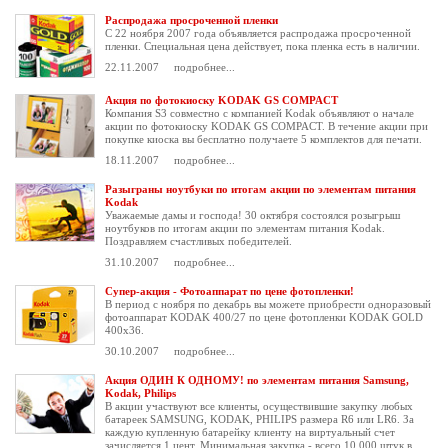
Распродажа просроченной пленки
С 22 ноября 2007 года объявляется распродажа просроченной
пленки. Специальная цена действует, пока пленка есть в наличии.
22.11.2007
подробнее...
Акция по фотокиоску KODAK GS COMPACT
Компания S3 совместно с компанией Kodak объявляют о начале
акции по фотокиоску KODAK GS COMPACT. В течение акции при
покупке киоска вы бесплатно получаете 5 комплектов для печати.
18.11.2007
подробнее...
Разыграны ноутбуки по итогам акции по элементам питания
Kodak
Уважаемые дамы и господа! 30 октября состоялся розыгрыш
ноутбуков по итогам акции по элементам питания Kodak.
Поздравляем счастливых победителей.
31.10.2007
подробнее...
Супер-акция - Фотоаппарат по цене фотопленки!
В период с ноября по декабрь вы можете приобрести одноразовый
фотоаппарат KODAK 400/27 по цене фотопленки KODAK GOLD
400х36.
30.10.2007
подробнее...
Акция ОДИН К ОДНОМУ! по элементам питания Samsung,
Kodak, Philips
В акции участвуют все клиенты, осуществившие закупку любых
батареек SAMSUNG, KODAK, PHILIPS размера R6 или LR6. За
каждую купленную батарейку клиенту на виртуальный счет
зачисляется 1 цент. Минимальная закупка - всего 10 000 штук в