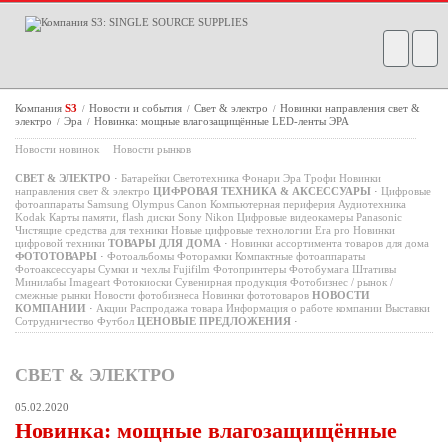
Компания
S3
Новости и события
Свет & электро
Новинки направления свет &
/
/
/
электро
Эра
Новинка: мощные влагозащищённые LED-ленты ЭРА
/
/
Новости новинок
Новости рынков
СВЕТ & ЭЛЕКТРО
·
Батарейки
Светотехника
Фонари
Эра
Трофи
Новинки
направления свет & электро
ЦИФРОВАЯ ТЕХНИКА & АКСЕССУАРЫ
·
Цифровые
фотоаппараты
Samsung
Olympus
Canon
Компьютерная периферия
Аудиотехника
Kodak
Карты памяти, flash диски
Sony
Nikon
Цифровые видеокамеры
Panasonic
Чистящие средства для техники
Новые цифровые технологии
Era pro
Новинки
цифровой техники
ТОВАРЫ ДЛЯ ДОМА
·
Новинки ассортимента товаров для дома
ФОТОТОВАРЫ
·
Фотоальбомы
Фоторамки
Компактные фотоаппараты
Фотоаксессуары
Сумки и чехлы
Fujifilm
Фотопринтеры
Фотобумага
Штативы
Минилабы
Imageart
Фотокиоски
Сувенирная продукция
Фотобизнес / рынок /
смежные рынки
Новости фотобизнеса
Новинки фототоваров
НОВОСТИ
КОМПАНИИ
·
Акции
Распродажа товара
Информация о работе компании
Выставки
Сотрудничество
Футбол
ЦЕНОВЫЕ ПРЕДЛОЖЕНИЯ
·
СВЕТ & ЭЛЕКТРО
05.02.2020
Новинка: мощные влагозащищённые