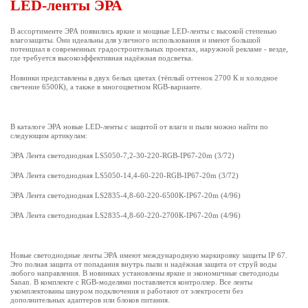
LED-ленты ЭРА
В ассортименте ЭРА появились яркие и мощные LED-ленты с высокой степенью
влагозащиты. Они идеальны для уличного использования и имеют большой
потенциал в современных градостроительных проектах, наружной рекламе - везде,
где требуется высокоэффективная надёжная подсветка.
Новинки представлены в двух белых цветах (тёплый оттенок 2700 К и холодное
свечение 6500К), а также в многоцветном RGB-варианте.
В каталоге ЭРА новые LED-ленты с защитой от влаги и пыли можно найти по
следующим артикулам:
ЭРА Лента светодиодная LS5050-7,2-30-220-RGB-IP67-20m (3/72)
ЭРА Лента светодиодная LS5050-14,4-60-220-RGB-IP67-20m (3/72)
ЭРА Лента светодиодная LS2835-4,8-60-220-6500К-IP67-20m (4/96)
ЭРА Лента светодиодная LS2835-4,8-60-220-2700К-IP67-20m (4/96)
Новые светодиодные ленты ЭРА имеют международную маркировку защиты IP 67.
Это полная защита от попадания внутрь пыли и надёжная защита от струй воды
любого направления. В новинках установлены яркие и экономичные светодиоды
Sanan. В комплекте с RGB-моделями поставляется контроллер. Все ленты
укомплектованы шнуром подключения и работают от электросети без
дополнительных адаптеров или блоков питания.