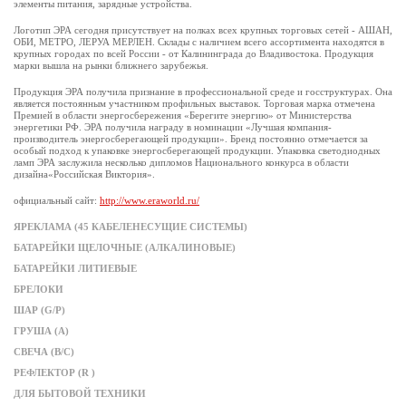
элементы питания, зарядные устройства.
Логотип ЭРА сегодня присутствует на полках всех крупных торговых сетей - АШАН,
ОБИ, МЕТРО, ЛЕРУА МЕРЛЕН. Склады с наличием всего ассортимента находятся в
крупных городах по всей России - от Калининграда до Владивостока. Продукция
марки вышла на рынки ближнего зарубежья.
Продукция ЭРА получила признание в профессиональной среде и госструктурах. Она
является постоянным участником профильных выставок. Торговая марка отмечена
Премией в области энергосбережения «Берегите энергию» от Министерства
энергетики РФ. ЭРА получила награду в номинации «Лучшая компания-
производитель энергосберегающей продукции». Бренд постоянно отмечается за
особый подход к упаковке энергосберегающей продукции. Упаковка светодиодных
ламп ЭРА заслужила несколько дипломов Национального конкурса в области
дизайна«Российская Виктория».
официальный сайт:
http://www.eraworld.ru/
ЯРЕКЛАМА (45 КАБЕЛЕНЕСУЩИЕ СИСТЕМЫ)
БАТАРЕЙКИ ЩЕЛОЧНЫЕ (АЛКАЛИНОВЫЕ)
БАТАРЕЙКИ ЛИТИЕВЫЕ
БРЕЛОКИ
ШАР (G/P)
ГРУША (A)
СВЕЧА (B/C)
РЕФЛЕКТОР (R )
ДЛЯ БЫТОВОЙ ТЕХНИКИ