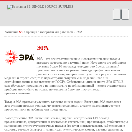
Компания
S3
Бренды с которыми мы работаем
ЭРА
/
/
ЭРА
ЭРА
- это электротехнические и светотехнические товары
высокого качества по разумной цене. История торговой марки
началась более 10 лет назад -сегодня это бренд, занявший
прочное положение на рынке. Команда профессиональных
российских инженеров принимает участие в разработке новых
моделей и строго следит за параметрами выпускаемых изделий - все они
сертифицированы и соответствуют ГОСТу. Собственный дизайн-центр ЭРА STYLE
разрабатывает продукцию с принципиально новой концепцией – электротехнические
приборы могут быть не только полезными в быту, но и эстетически
привлекательными.
Товары ЭРА призваны улучшать качество жизни людей. Ежегодно ЭРА пополняет
ассортимент новыми технологическими решениями, а также модернизирует уже
проверенную и полюбившуюся продукцию.
В ассортименте ЭРА: источники света (широкий ассортимент LED-ламп),
промышленные, декоративные и настольные светильники, прожекторы, стабилизаторы
напряжения, электроустановочные изделия (розетки и выключатели), кабеленесущие
системы, сетевые фильтры и удлинители, электрические звонки, датчики движения,