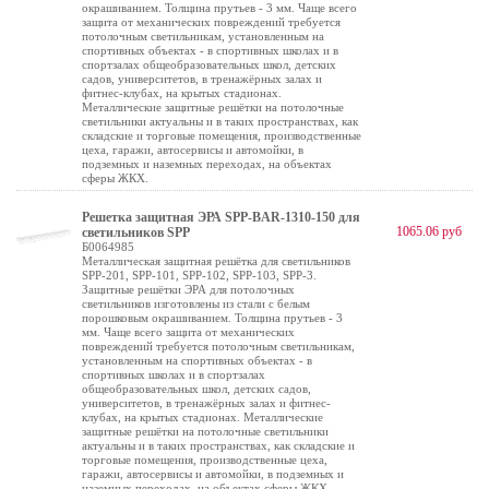
окрашиванием. Толщина прутьев - 3 мм. Чаще всего
защита от механических повреждений требуется
потолочным светильникам, установленным на
спортивных объектах - в спортивных школах и в
спортзалах общеобразовательных школ, детских
садов, университетов, в тренажёрных залах и
фитнес-клубах, на крытых стадионах.
Металлические защитные решётки на потолочные
светильники актуальны и в таких пространствах, как
складские и торговые помещения, производственные
цеха, гаражи, автосервисы и автомойки, в
подземных и наземных переходах, на объектах
сферы ЖКХ.
Решетка защитная ЭРА SPP-BAR-1310-150 для
1065.06 руб
светильников SPP
Б0064985
Металлическая защитная решётка для светильников
SPP-201, SPP-101, SPP-102, SPP-103, SPP-3.
Защитные решётки ЭРА для потолочных
светильников изготовлены из стали с белым
порошковым окрашиванием. Толщина прутьев - 3
мм. Чаще всего защита от механических
повреждений требуется потолочным светильникам,
установленным на спортивных объектах - в
спортивных школах и в спортзалах
общеобразовательных школ, детских садов,
университетов, в тренажёрных залах и фитнес-
клубах, на крытых стадионах. Металлические
защитные решётки на потолочные светильники
актуальны и в таких пространствах, как складские и
торговые помещения, производственные цеха,
гаражи, автосервисы и автомойки, в подземных и
наземных переходах, на объектах сферы ЖКХ.