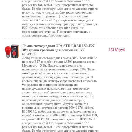
ассортименте ЭРА LED-лампы "Белт-лайт" E27
разных цветов, в том числе прозрачные и матовые
белые. Колбы изготовлены из лёгкого ударопрочного
пластика, такие лампы удобно транспортировать,
использовать и хранить. Цоколь - из алюминия.
Лампы ЭРА "Белт-лайт" универсальны: подходят к
любому светотехническому прибору с патроном для
Е27. Создают необычное цветное свечение
определённого оттенка. Помогают воплощать в
жизнь смелые дизайнерские идеи.
Лампа светодиодная ЭРА STD ERARL50-E27
123.80 руб
3Вт груша красный для белт-лайт Е27
Б0049580
Декоративная светодиодная лампа ЭРА "Белт-лайт" с
цоколем Е27 и колбой груша (А50) красного цвета.
Мощность - 3 Вт. Идеально подходит для
использования в гирлянде-конструкторе ЭРА "Белт-
лайт", дающей возможность самостоятельного
дизайна и монтажа праздничной иллюминации. В
составе гирлянды-конструктора позволяет создавать
уникальное праздничное освещение по
индивидуальным параметрам и для конкретных
задач. Вы сами выбираете длину подсветки, цвет
ламп и расстояние между источниками света! Это
идеальное решение для оформления витрин,
общественных пространств. Другие элементы
гирлянды-конструктора: патрон Б0049176, кабель
Б0049175, набор для подключения (шнур питания с
вилкой + коннектор) Б0049180, коннектор Б0049179,
заглушка Б0049181, заглушка с крюком Б0049182. В
ассортименте ЭРА LED-лампы "Белт-лайт" E27
разных цветов, в том числе прозрачные и матовые
белые. Колбы изготовлены из лёгкого ударопрочного