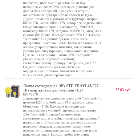
подсветки, цвет ламп и расстояние между
источниками света! Это идеальное решение для
декора фасадов зданий, оформления витрин,
общественных пространств на свежем воздухе.
Другие элементы гирлянды-конструктора: патрон
Б0049176, кабель Б0049175, набор для подключения
(шнур питания с вилкой + коннектор) Б0049180,
коннектор Б0049179, заглушка Б0049181, заглушка с
крюком Б0049182. В ассортименте ЭРА LED-лампы
"Белт-лайт" E27 разных цветов, в том числе
прозрачные и матовые белые. Колбы изготовлены из
лёгкого ударопрочного пластика, такие лампы
удобно транспортировать, использовать и хранить.
Цоколь - из алюминия. Лампы ЭРА "Белт-лайт"
универсальны: подходят к любому
светотехническому прибору с патроном для Е27.
Создают необычное цветное свечение
определённого оттенка. Помогают воплощать в
жизнь смелые дизайнерские идеи.
Лампа светодиодная ЭРА STD ERAYL45-E27
75.03 руб
1Вт шар желтый для белт-лайт Е27
Б0049576
Декоративная светодиодная лампа ЭРА "Белт-лайт" с
цоколем Е27 и колбой шар (Р45) жёлтого цвета.
Мощность - 1 Вт. Идеально подходит для
использования в уличной гирлянде-конструкторе
ЭРА "Белт-лайт", дающей возможность
самостоятельного дизайна и монтажа праздничной
иллюминации. В составе гирлянды-конструктора
позволяет создавать уникальное праздничное
освещение по индивидуальным параметрам и для
конкретных задач. Вы сами выбираете длину