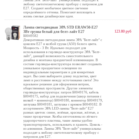
Лампы ЭРА "Белт-лайт" универсальны: подходят к
любому светотехническому прибору с патроном для
Е27. Создают необычное цветное свечение
определённого оттенка. Помогают воплощать в
жизнь смелые дизайнерские идеи.
Лампа светодиодная ЭРА STD ERAW50-E27
123.80 руб
3Вт груша белый для белт-лайт Е27
Б0049582
Декоративная светодиодная лампа ЭРА "Белт-лайт" с
цоколем Е27 и колбой груша (А50) белого цвета.
Мощность - 3 Вт. Идеально подходит для
использования в гирлянде-конструкторе ЭРА "Белт-
лайт", дающей возможность самостоятельного
дизайна и монтажа праздничной иллюминации. В
составе гирлянды-конструктора позволяет создавать
уникальное праздничное освещение по
индивидуальным параметрам и для конкретных
задач. Вы сами выбираете длину подсветки, цвет
ламп и расстояние между источниками света! Это
идеальное решение для оформления витрин,
общественных пространств. Другие элементы
гирлянды-конструктора: патрон Б0049176, кабель
Б0049175, набор для подключения (шнур питания с
вилкой + коннектор) Б0049180, коннектор Б0049179,
заглушка Б0049181, заглушка с крюком Б0049182. В
ассортименте ЭРА LED-лампы "Белт-лайт" E27
разных цветов: синие, зелёные, красные, жёлтые, а
также прозрачные. Колбы изготовлены из лёгкого
ударопрочного пластика, такие лампы удобно
транспортировать, использовать и хранить. Цоколь -
из алюминия. Лампы ЭРА "Белт-лайт" универсальны:
подходят к любому светотехническому прибору с
патроном для Е27.