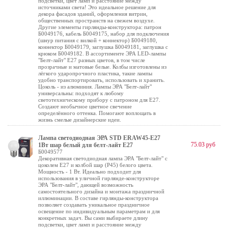
подсветки, цвет ламп и расстояние между
источниками света! Это идеальное решение для
декора фасадов зданий, оформления витрин,
общественных пространств на свежем воздухе.
Другие элементы гирлянды-конструктора: патрон
Б0049176, кабель Б0049175, набор для подключения
(шнур питания с вилкой + коннектор) Б0049180,
коннектор Б0049179, заглушка Б0049181, заглушка с
крюком Б0049182. В ассортименте ЭРА LED-лампы
"Белт-лайт" E27 разных цветов, в том числе
прозрачные и матовые белые. Колбы изготовлены из
лёгкого ударопрочного пластика, такие лампы
удобно транспортировать, использовать и хранить.
Цоколь - из алюминия. Лампы ЭРА "Белт-лайт"
универсальны: подходят к любому
светотехническому прибору с патроном для Е27.
Создают необычное цветное свечение
определённого оттенка. Помогают воплощать в
жизнь смелые дизайнерские идеи.
Лампа светодиодная ЭРА STD ERAW45-E27
75.03 руб
1Вт шар белый для белт-лайт Е27
Б0049577
Декоративная светодиодная лампа ЭРА "Белт-лайт" с
цоколем Е27 и колбой шар (Р45) белого цвета.
Мощность - 1 Вт. Идеально подходит для
использования в уличной гирлянде-конструкторе
ЭРА "Белт-лайт", дающей возможность
самостоятельного дизайна и монтажа праздничной
иллюминации. В составе гирлянды-конструктора
позволяет создавать уникальное праздничное
освещение по индивидуальным параметрам и для
конкретных задач. Вы сами выбираете длину
подсветки, цвет ламп и расстояние между