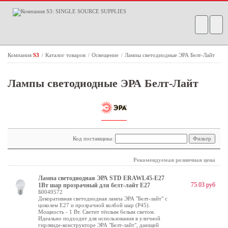
Компания
S3
Каталог товаров
Освещение
Лампы светодиодные ЭРА Белт-Лайт
/
/
/
Лампы светодиодные ЭРА Белт-Лайт
Код поставщика:
Рекомендуемая розничная цена
Лампа светодиодная ЭРА STD ERAWL45-E27
75.03 руб
1Вт шар прозрачный для белт-лайт Е27
Б0049572
Декоративная светодиодная лампа ЭРА "Белт-лайт" с
цоколем Е27 и прозрачной колбой шар (Р45).
Мощность - 1 Вт. Светит тёплым белым светом.
Идеально подходит для использования в уличной
гирлянде-конструкторе ЭРА "Белт-лайт", дающей