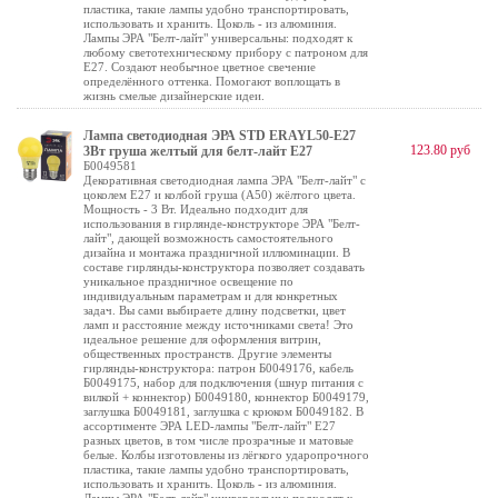
пластика, такие лампы удобно транспортировать,
использовать и хранить. Цоколь - из алюминия.
Лампы ЭРА "Белт-лайт" универсальны: подходят к
любому светотехническому прибору с патроном для
Е27. Создают необычное цветное свечение
определённого оттенка. Помогают воплощать в
жизнь смелые дизайнерские идеи.
Лампа светодиодная ЭРА STD ERAYL50-E27
123.80 руб
3Вт груша желтый для белт-лайт Е27
Б0049581
Декоративная светодиодная лампа ЭРА "Белт-лайт" с
цоколем Е27 и колбой груша (А50) жёлтого цвета.
Мощность - 3 Вт. Идеально подходит для
использования в гирлянде-конструкторе ЭРА "Белт-
лайт", дающей возможность самостоятельного
дизайна и монтажа праздничной иллюминации. В
составе гирлянды-конструктора позволяет создавать
уникальное праздничное освещение по
индивидуальным параметрам и для конкретных
задач. Вы сами выбираете длину подсветки, цвет
ламп и расстояние между источниками света! Это
идеальное решение для оформления витрин,
общественных пространств. Другие элементы
гирлянды-конструктора: патрон Б0049176, кабель
Б0049175, набор для подключения (шнур питания с
вилкой + коннектор) Б0049180, коннектор Б0049179,
заглушка Б0049181, заглушка с крюком Б0049182. В
ассортименте ЭРА LED-лампы "Белт-лайт" E27
разных цветов, в том числе прозрачные и матовые
белые. Колбы изготовлены из лёгкого ударопрочного
пластика, такие лампы удобно транспортировать,
использовать и хранить. Цоколь - из алюминия.