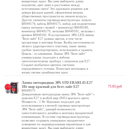
конкретных задач. Вы сами выбираете длину
подсветки, цвет ламп и расстояние между
источниками света! Это идеальное решение для
декора фасадов зданий, оформления витрин,
общественных пространств на свежем воздухе.
Другие элементы гирлянды-конструктора: патрон
Б0049176, кабель Б0049175, набор для подключения
(шнур питания с вилкой + коннектор) Б0049180,
коннектор Б0049179, заглушка Б0049181, заглушка с
крюком Б0049182. В ассортименте ЭРА LED-лампы
"Белт-лайт" E27 разных цветов, в том числе
прозрачные и матовые белые. Колбы изготовлены из
лёгкого ударопрочного пластика, такие лампы
удобно транспортировать, использовать и хранить.
Цоколь - из алюминия. Лампы ЭРА "Белт-лайт"
универсальны: подходят к любому
светотехническому прибору с патроном для Е27.
Создают необычное цветное свечение
определённого оттенка. Помогают воплощать в
жизнь смелые дизайнерские идеи.
Лампа светодиодная ЭРА STD ERARL45-E27
75.03 руб
1Вт шар красный для белт-лайт Е27
Б0049575
Декоративная светодиодная лампа ЭРА "Белт-лайт" с
цоколем Е27 и колбой шар (Р45) красного цвета.
Мощность - 1 Вт. Идеально подходит для
использования в уличной гирлянде-конструкторе
ЭРА "Белт-лайт", дающей возможность
самостоятельного дизайна и монтажа праздничной
иллюминации. В составе гирлянды-конструктора
позволяет создавать уникальное праздничное
освещение по индивидуальным параметрам и для
конкретных задач. Вы сами выбираете длину