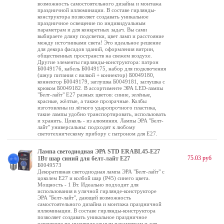
возможность самостоятельного дизайна и монтажа
праздничной иллюминации. В составе гирлянды-
конструктора позволяет создавать уникальное
праздничное освещение по индивидуальным
параметрам и для конкретных задач. Вы сами
выбираете длину подсветки, цвет ламп и расстояние
между источниками света! Это идеальное решение
для декора фасадов зданий, оформления витрин,
общественных пространств на свежем воздухе.
Другие элементы гирлянды-конструктора: патрон
Б0049176, кабель Б0049175, набор для подключения
(шнур питания с вилкой + коннектор) Б0049180,
коннектор Б0049179, заглушка Б0049181, заглушка с
крюком Б0049182. В ассортименте ЭРА LED-лампы
"Белт-лайт" E27 разных цветов: синие, зелёные,
красные, жёлтые, а также прозрачные. Колбы
изготовлены из лёгкого ударопрочного пластика,
такие лампы удобно транспортировать, использовать
и хранить. Цоколь - из алюминия. Лампы ЭРА "Белт-
лайт" универсальны: подходят к любому
светотехническому прибору с патроном для Е27.
Лампа светодиодная ЭРА STD ERABL45-E27
75.03 руб
1Вт шар синий для белт-лайт Е27
Б0049573
Декоративная светодиодная лампа ЭРА "Белт-лайт" с
цоколем Е27 и колбой шар (Р45) синего цвета.
Мощность - 1 Вт. Идеально подходит для
использования в уличной гирлянде-конструкторе
ЭРА "Белт-лайт", дающей возможность
самостоятельного дизайна и монтажа праздничной
иллюминации. В составе гирлянды-конструктора
позволяет создавать уникальное праздничное
освещение по индивидуальным параметрам и для