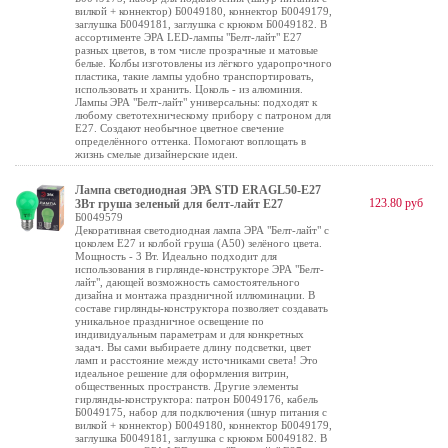
вилкой + коннектор) Б0049180, коннектор Б0049179,
заглушка Б0049181, заглушка с крюком Б0049182. В
ассортименте ЭРА LED-лампы "Белт-лайт" E27
разных цветов, в том числе прозрачные и матовые
белые. Колбы изготовлены из лёгкого ударопрочного
пластика, такие лампы удобно транспортировать,
использовать и хранить. Цоколь - из алюминия.
Лампы ЭРА "Белт-лайт" универсальны: подходят к
любому светотехническому прибору с патроном для
Е27. Создают необычное цветное свечение
определённого оттенка. Помогают воплощать в
жизнь смелые дизайнерские идеи.
Лампа светодиодная ЭРА STD ERAGL50-E27
123.80 руб
3Вт груша зеленый для белт-лайт Е27
Б0049579
Декоративная светодиодная лампа ЭРА "Белт-лайт" с
цоколем Е27 и колбой груша (А50) зелёного цвета.
Мощность - 3 Вт. Идеально подходит для
использования в гирлянде-конструкторе ЭРА "Белт-
лайт", дающей возможность самостоятельного
дизайна и монтажа праздничной иллюминации. В
составе гирлянды-конструктора позволяет создавать
уникальное праздничное освещение по
индивидуальным параметрам и для конкретных
задач. Вы сами выбираете длину подсветки, цвет
ламп и расстояние между источниками света! Это
идеальное решение для оформления витрин,
общественных пространств. Другие элементы
гирлянды-конструктора: патрон Б0049176, кабель
Б0049175, набор для подключения (шнур питания с
вилкой + коннектор) Б0049180, коннектор Б0049179,
заглушка Б0049181, заглушка с крюком Б0049182. В