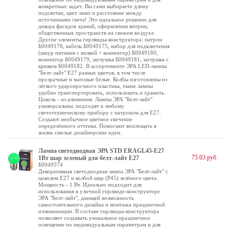
конкретных задач. Вы сами выбираете длину
подсветки, цвет ламп и расстояние между
источниками света! Это идеальное решение для
декора фасадов зданий, оформления витрин,
общественных пространств на свежем воздухе.
Другие элементы гирлянды-конструктора: патрон
Б0049176, кабель Б0049175, набор для подключения
(шнур питания с вилкой + коннектор) Б0049180,
коннектор Б0049179, заглушка Б0049181, заглушка с
крюком Б0049182. В ассортименте ЭРА LED-лампы
"Белт-лайт" E27 разных цветов, в том числе
прозрачные и матовые белые. Колбы изготовлены из
лёгкого ударопрочного пластика, такие лампы
удобно транспортировать, использовать и хранить.
Цоколь - из алюминия. Лампы ЭРА "Белт-лайт"
универсальны: подходят к любому
светотехническому прибору с патроном для Е27.
Создают необычное цветное свечение
определённого оттенка. Помогают воплощать в
жизнь смелые дизайнерские идеи.
Лампа светодиодная ЭРА STD ERAGL45-E27
75.03 руб
1Вт шар зеленый для белт-лайт Е27
Б0049574
Декоративная светодиодная лампа ЭРА "Белт-лайт" с
цоколем Е27 и колбой шар (Р45) зелёного цвета.
Мощность - 1 Вт. Идеально подходит для
использования в уличной гирлянде-конструкторе
ЭРА "Белт-лайт", дающей возможность
самостоятельного дизайна и монтажа праздничной
иллюминации. В составе гирлянды-конструктора
позволяет создавать уникальное праздничное
освещение по индивидуальным параметрам и для