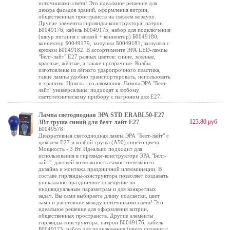
источниками света! Это идеальное решение для
декора фасадов зданий, оформления витрин,
общественных пространств на свежем воздухе.
Другие элементы гирлянды-конструктора: патрон
Б0049176, кабель Б0049175, набор для подключения
(шнур питания с вилкой + коннектор) Б0049180,
коннектор Б0049179, заглушка Б0049181, заглушка с
крюком Б0049182. В ассортименте ЭРА LED-лампы
"Белт-лайт" E27 разных цветов: синие, зелёные,
красные, жёлтые, а также прозрачные. Колбы
изготовлены из лёгкого ударопрочного пластика,
такие лампы удобно транспортировать, использовать
и хранить. Цоколь - из алюминия. Лампы ЭРА "Белт-
лайт" универсальны: подходят к любому
светотехническому прибору с патроном для Е27.
Лампа светодиодная ЭРА STD ERABL50-E27
123.80 руб
3Вт груша синий для белт-лайт Е27
Б0049578
Декоративная светодиодная лампа ЭРА "Белт-лайт" с
цоколем Е27 и колбой груша (А50) синего цвета.
Мощность - 3 Вт. Идеально подходит для
использования в гирлянде-конструкторе ЭРА "Белт-
лайт", дающей возможность самостоятельного
дизайна и монтажа праздничной иллюминации. В
составе гирлянды-конструктора позволяет создавать
уникальное праздничное освещение по
индивидуальным параметрам и для конкретных
задач. Вы сами выбираете длину подсветки, цвет
ламп и расстояние между источниками света! Это
идеальное решение для оформления витрин,
общественных пространств. Другие элементы
гирлянды-конструктора: патрон Б0049176, кабель
Б0049175, набор для подключения (шнур питания с