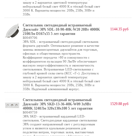
заказу в 2 вариантах цветовой температуры:
нейтральный белый свет 4000 К и тёплый белый свет
3000 К. Варианты мощности: 20Вт, 25Вт, 30Вт и
35Вт.
Светильник светодиодный встраиваемый
1144.35 руб
Даунлайт ЭРА SDL-10-90-40K-W20 20Вт 4000K
2100Лм D167х55 5 лет гарантии
Б0049706
ЭРА SDL - встраиваемый светодиодный светильник
формата даунлайт. Оптимальное решение в качестве
замены люминесцентных даунлайтов для торговых,
офисных и общественных пространств.
Коэффициент передачи >80 в совокупности с
коэффициентом пульсации 90 Лм/Вт обеспечивает
высокую энергоэффективность и экономичность
светильников. Встраиваемые LED-светильники с
глубокой кривой силы света (КСС «Г»). Доступны к
заказу в 2 вариантах цветовой температуры:
нейтральный белый свет 4000 К и тёплый белый свет
3000 К. Варианты мощности: 20Вт, 25Вт, 30Вт и
35Вт. Надёжный алюминиевый корпус.
Светильник светодиодный встраиваемый
1529.88 руб
Даунлайт ЭРА SKD-13-36-40K-W09 3х9Вт
4000K 3240Лм 320х130х100 5 лет гарантии
Б0049759
ЭРА SKD - встраиваемый карданный LED-
светильник. Светодиодные карданные светильники
ЭРА создают направленный свет с регулируемым
углом и являются идеальным решением для
подсветки витрин, торговых залов, выставочных