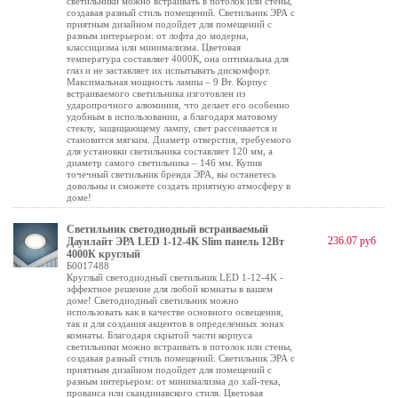
светильники можно встраивать в потолок или стены,
создавая разный стиль помещений. Светильник ЭРА с
приятным дизайном подойдет для помещений с
разным интерьером: от лофта до модерна,
классицизма или минимализма. Цветовая
температура составляет 4000К, она оптимальна для
глаз и не заставляет их испытывать дискомфорт.
Максимальная мощность лампы – 9 Вт. Корпус
встраиваемого светильника изготовлен из
ударопрочного алюминия, что делает его особенно
удобным в использовании, а благодаря матовому
стеклу, защищающему лампу, свет рассеивается и
становится мягким. Диаметр отверстия, требуемого
для установки светильника составляет 120 мм, а
диаметр самого светильника – 146 мм. Купив
точечный светильник бренда ЭРА, вы останетесь
довольны и сможете создать приятную атмосферу в
доме!
Светильник светодиодный встраиваемый
236.07 руб
Даунлайт ЭРА LED 1-12-4K Slim панель 12Вт
4000К круглый
Б0017488
Круглый светодиодный светильник LED 1-12-4K -
эффектное решение для любой комнаты в вашем
доме! Светодиодный светильник можно
использовать как в качестве основного освещения,
так и для создания акцентов в определенных зонах
комнаты. Благодаря скрытой части корпуса
светильники можно встраивать в потолок или стены,
создавая разный стиль помещений. Светильник ЭРА с
приятным дизайном подойдет для помещений с
разным интерьером: от минимализма до хай-тека,
прованса или скандинавского стиля. Цветовая