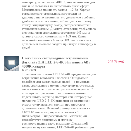
температура составляет 4000К, она оптимальна для
глаз и не заставляет их испытывать дискомфорт.
Максимальная мощность лампы – 12 Вт. Корпус
встраиваемого светильника изготовлен из
ударопрочного алюминия, что делает его особенно
удобным в использовании, а благодаря матовому
стеклу, защищающему лампу, свет рассеивается и
становится мягким. Диаметр отверстия, требуемого
для установки светильника составляет 145 мм, а
диаметр самого светильника – 169 мм. Купив
точечный светильник бренда ЭРА, вы останетесь
довольны и сможете создать приятную атмосферу в
доме!
Светильник светодиодный встраиваемый
207.71 руб
Даунлайт ЭРА LED 2-6-4K Slim панель 6Вт
4000К квадрат
Б0017489
Точечный светильник LED 2-6-4K предназначен для
встраивания в потолок или стены. Он идеально
подойдет для самых разных целей – с помощью
таких светильников можно подчеркнуть отдельные
зоны в комнатах и успешно расставить акценты. С
помощью встраиваемых светильников можно
подсвечивать картины, постеры или интерьерные
молдинги. LED 2-6-4K выполнен из алюминия и
стекла, отличающихся своими прочностью и
долговечностью. Внешний размер светильника -
118*118 миллиметров, а монтажный - 95
миллиметров. Тип рассеивателя - матовый, он
способствует приятному и мягкому
распространению света в комнате. Для данной
модели не нужна лампа, LED 2-6-4K работает при