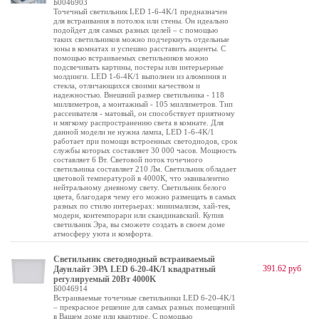
Б0046903
Точечный светильник LED 1-6-4K/1 предназначен
для встраивания в потолок или стены. Он идеально
подойдет для самых разных целей – с помощью
таких светильников можно подчеркнуть отдельные
зоны в комнатах и успешно расставить акценты. С
помощью встраиваемых светильников можно
подсвечивать картины, постеры или интерьерные
молдинги. LED 1-6-4K/1 выполнен из алюминия и
стекла, отличающихся своими качеством и
надежностью. Внешний размер светильника - 118
миллиметров, а монтажный - 105 миллиметров. Тип
рассеивателя - матовый, он способствует приятному
и мягкому распространению света в комнате. Для
данной модели не нужна лампа, LED 1-6-4K/1
работает при помощи встроенных светодиодов, срок
службы которых составляет 30 000 часов. Мощность
составляет 6 Вт. Световой поток точечного
светильника составляет 210 Лм. Светильник обладает
цветовой температурой в 4000К, что эквивалентно
нейтральному дневному свету. Светильник белого
цвета, благодаря чему его можно размещать в самых
разных по стилю интерьерах: минимализм, хай-тек,
модерн, контемпорари или скандинавский. Купив
светильник Эра, вы сможете создать в своем доме
атмосферу уюта и комфорта.
Светильник светодиодный встраиваемый
391.62 руб
Даунлайт ЭРА LED 6-20-4K/1 квадратный
регулируемый 20Вт 4000K
Б0046914
Встраиваемые точечные светильники LED 6-20-4K/1
– прекрасное решение для самых разных помещений
в Вашем доме или квартире. С помощью