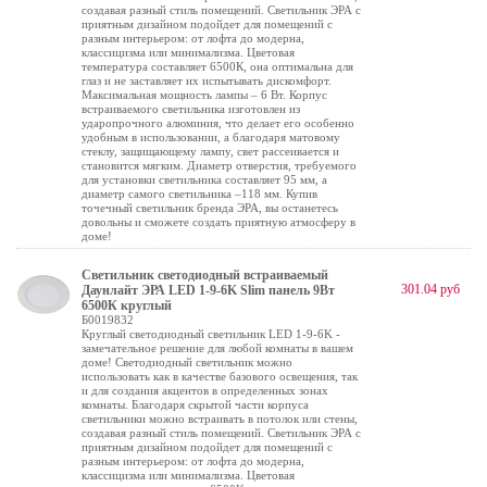
создавая разный стиль помещений. Светильник ЭРА с
приятным дизайном подойдет для помещений с
разным интерьером: от лофта до модерна,
классицизма или минимализма. Цветовая
температура составляет 6500К, она оптимальна для
глаз и не заставляет их испытывать дискомфорт.
Максимальная мощность лампы – 6 Вт. Корпус
встраиваемого светильника изготовлен из
ударопрочного алюминия, что делает его особенно
удобным в использовании, а благодаря матовому
стеклу, защищающему лампу, свет рассеивается и
становится мягким. Диаметр отверстия, требуемого
для установки светильника составляет 95 мм, а
диаметр самого светильника –118 мм. Купив
точечный светильник бренда ЭРА, вы останетесь
довольны и сможете создать приятную атмосферу в
доме!
Светильник светодиодный встраиваемый
301.04 руб
Даунлайт ЭРА LED 1-9-6K Slim панель 9Вт
6500К круглый
Б0019832
Круглый светодиодный светильник LED 1-9-6K -
замечательное решение для любой комнаты в вашем
доме! Светодиодный светильник можно
использовать как в качестве базового освещения, так
и для создания акцентов в определенных зонах
комнаты. Благодаря скрытой части корпуса
светильники можно встраивать в потолок или стены,
создавая разный стиль помещений. Светильник ЭРА с
приятным дизайном подойдет для помещений с
разным интерьером: от лофта до модерна,
классицизма или минимализма. Цветовая