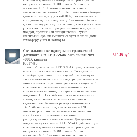
помощи встроенных светодиодов, срок службы
которых составляет 30 000 часов. Мощность
составляет 6 Вт. Световой поток точечного
светильника составляет 210 Лм. Светильник обладает
цветовой температурой в 4000К, что эквивалентно
нейтральному дневному свету. Светильник белого
цвета, благодаря чему его можно размещать в самых
разных по стилю интерьерах: минимализм, фьюжн,
модерн, прованс или скандинавский. Купив
светильник Эра, вы сможете создать в своем доме
атмосферу уюта и комфорта
Светильник светодиодный встраиваемый
316.59 руб
Даунлайт ЭРА LED 2-9-4K Slim панель 9Вт
4000К квадрат
Б0017490
Точечный светильник LED 2-9-4K предназначен для
встраивания в потолок или стены. Он идеально
подойдет для самых разных целей – с помощью
таких светильников можно подчеркнуть отдельные
зоны в комнатах и успешно расставить акценты. С
помощью встраиваемых светильников можно
подсвечивать картины, постеры или интерьерные
молдинги. LED 2-9-4K выполнен из алюминия и
стекла, отличающихся своими качеством и
надежностью. Внешний размер светильника -
146*146 миллиметров, а монтажный - 120
миллиметров. Тип рассеивателя - матовый, он
способствует приятному и мягкому
распространению света в комнате. Для данной
модели не нужна лампа, LED 2-9-4K работает при
помощи встроенных светодиодов, срок службы
которых составляет 30 000 часов. Мощность
составляет 9 Вт. Световой поток точечного