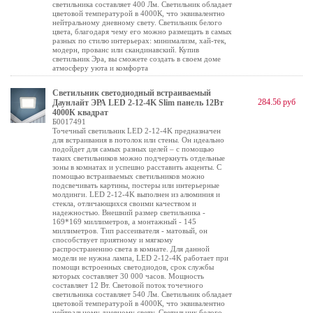
светильника составляет 400 Лм. Светильник обладает
цветовой температурой в 4000К, что эквивалентно
нейтральному дневному свету. Светильник белого
цвета, благодаря чему его можно размещать в самых
разных по стилю интерьерах: минимализм, хай-тек,
модерн, прованс или скандинавский. Купив
светильник Эра, вы сможете создать в своем доме
атмосферу уюта и комфорта
Светильник светодиодный встраиваемый
284.56 руб
Даунлайт ЭРА LED 2-12-4K Slim панель 12Вт
4000К квадрат
Б0017491
Точечный светильник LED 2-12-4K предназначен
для встраивания в потолок или стены. Он идеально
подойдет для самых разных целей – с помощью
таких светильников можно подчеркнуть отдельные
зоны в комнатах и успешно расставить акценты. С
помощью встраиваемых светильников можно
подсвечивать картины, постеры или интерьерные
молдинги. LED 2-12-4K выполнен из алюминия и
стекла, отличающихся своими качеством и
надежностью. Внешний размер светильника -
169*169 миллиметров, а монтажный - 145
миллиметров. Тип рассеивателя - матовый, он
способствует приятному и мягкому
распространению света в комнате. Для данной
модели не нужна лампа, LED 2-12-4K работает при
помощи встроенных светодиодов, срок службы
которых составляет 30 000 часов. Мощность
составляет 12 Вт. Световой поток точечного
светильника составляет 540 Лм. Светильник обладает
цветовой температурой в 4000К, что эквивалентно
нейтральному дневному свету. Светильник белого