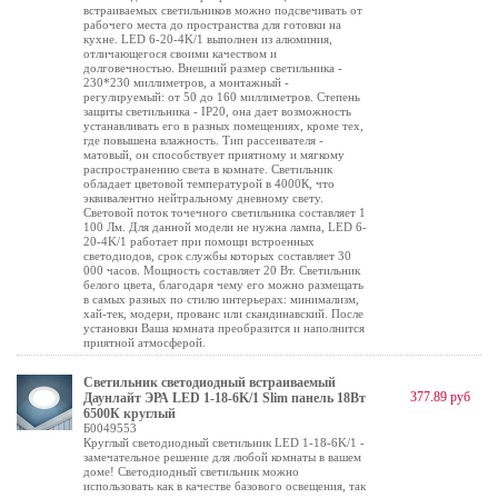
встраиваемых светильников можно подсвечивать от
рабочего места до пространства для готовки на
кухне. LED 6-20-4K/1 выполнен из алюминия,
отличающегося своими качеством и
долговечностью. Внешний размер светильника -
230*230 миллиметров, а монтажный -
регулируемый: от 50 до 160 миллиметров. Степень
защиты светильника - IP20, она дает возможность
устанавливать его в разных помещениях, кроме тех,
где повышена влажность. Тип рассеивателя -
матовый, он способствует приятному и мягкому
распространению света в комнате. Светильник
обладает цветовой температурой в 4000К, что
эквивалентно нейтральному дневному свету.
Световой поток точечного светильника составляет 1
100 Лм. Для данной модели не нужна лампа, LED 6-
20-4K/1 работает при помощи встроенных
светодиодов, срок службы которых составляет 30
000 часов. Мощность составляет 20 Вт. Светильник
белого цвета, благодаря чему его можно размещать
в самых разных по стилю интерьерах: минимализм,
хай-тек, модерн, прованс или скандинавский. После
установки Ваша комната преобразится и наполнится
приятной атмосферой.
Светильник светодиодный встраиваемый
377.89 руб
Даунлайт ЭРА LED 1-18-6K/1 Slim панель 18Вт
6500К круглый
Б0049553
Круглый светодиодный светильник LED 1-18-6K/1 -
замечательное решение для любой комнаты в вашем
доме! Светодиодный светильник можно
использовать как в качестве базового освещения, так