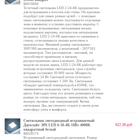
Б0019840
Точечный светильник LED 2-24-6K предназначен
для встраивания в потолок или стены. Он идеально
подойдет для самых разных целей – с помощью
таких светильников можно подчеркнуть отдельные
зоны в комнатах и успешно расставить акценты. С
помощью встраиваемых светильников можно
подсвечивать картины, постеры или интерьерные
молдинги. LED 2-24-6K выполнен из алюминия и
стекла, отличающихся своими качеством и
надежностью. Внешний размер светильника -
300*300 миллиметров, а монтажный - 265*265
миллиметров. Тип рассеивателя - матовый, он
способствует приятному и мягкому
распространению света в комнате. Для данной
модели не нужна лампа, LED 2-24-6K работает при
помощи встроенных светодиодов, срок службы
которых составляет 30 000 часов. Мощность
составляет 24 Вт. Световой поток точечного
светильника составляет 1 200 Лм. Светильник
обладает цветовой температурой в 6500К, что
эквивалентно холодному свету. Светильник белого
цвета, благодаря чему его можно размещать в самых
разных по стилю интерьерах: минимализм, хай-тек,
модерн, прованс или скандинавский. Купив
светильник Эра, вы сможете создать в своем доме
атмосферу уюта и комфорта.
Светильник светодиодный встраиваемый
622.38 руб
Даунлайт ЭРА LED 6-18-4K 18Вт 4000K
квадратный белый
Б0028274
Встраиваемый светодиодный светильник. Размер