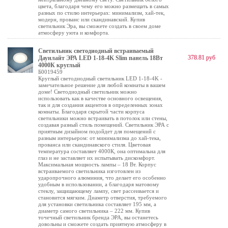
цвета, благодаря чему его можно размещать в самых
разных по стилю интерьерах: минимализм, хай-тек,
модерн, прованс или скандинавский. Купив
светильник Эра, вы сможете создать в своем доме
атмосферу уюта и комфорта.
Светильник светодиодный встраиваемый
378.81 руб
Даунлайт ЭРА LED 1-18-4K Slim панель 18Вт
4000К круглый
Б0019459
Круглый светодиодный светильник LED 1-18-4K -
замечательное решение для любой комнаты в вашем
доме! Светодиодный светильник можно
использовать как в качестве основного освещения,
так и для создания акцентов в определенных зонах
комнаты. Благодаря скрытой части корпуса
светильники можно встраивать в потолок или стены,
создавая разный стиль помещений. Светильник ЭРА с
приятным дизайном подойдет для помещений с
разным интерьером: от минимализма до хай-тека,
прованса или скандинавского стиля. Цветовая
температура составляет 4000К, она оптимальна для
глаз и не заставляет их испытывать дискомфорт.
Максимальная мощность лампы – 18 Вт. Корпус
встраиваемого светильника изготовлен из
ударопрочного алюминия, что делает его особенно
удобным в использовании, а благодаря матовому
стеклу, защищающему лампу, свет рассеивается и
становится мягким. Диаметр отверстия, требуемого
для установки светильника составляет 195 мм, а
диаметр самого светильника – 222 мм. Купив
точечный светильник бренда ЭРА, вы останетесь
довольны и сможете создать приятную атмосферу в