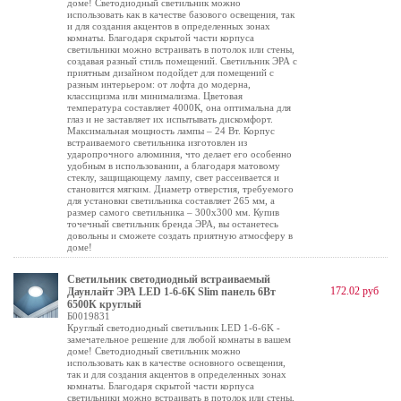
доме! Светодиодный светильник можно
использовать как в качестве базового освещения, так
и для создания акцентов в определенных зонах
комнаты. Благодаря скрытой части корпуса
светильники можно встраивать в потолок или стены,
создавая разный стиль помещений. Светильник ЭРА с
приятным дизайном подойдет для помещений с
разным интерьером: от лофта до модерна,
классицизма или минимализма. Цветовая
температура составляет 4000К, она оптимальна для
глаз и не заставляет их испытывать дискомфорт.
Максимальная мощность лампы – 24 Вт. Корпус
встраиваемого светильника изготовлен из
ударопрочного алюминия, что делает его особенно
удобным в использовании, а благодаря матовому
стеклу, защищающему лампу, свет рассеивается и
становится мягким. Диаметр отверстия, требуемого
для установки светильника составляет 265 мм, а
размер самого светильника – 300х300 мм. Купив
точечный светильник бренда ЭРА, вы останетесь
довольны и сможете создать приятную атмосферу в
доме!
Светильник светодиодный встраиваемый
172.02 руб
Даунлайт ЭРА LED 1-6-6K Slim панель 6Вт
6500К круглый
Б0019831
Круглый светодиодный светильник LED 1-6-6K -
замечательное решение для любой комнаты в вашем
доме! Светодиодный светильник можно
использовать как в качестве основного освещения,
так и для создания акцентов в определенных зонах
комнаты. Благодаря скрытой части корпуса
светильники можно встраивать в потолок или стены,