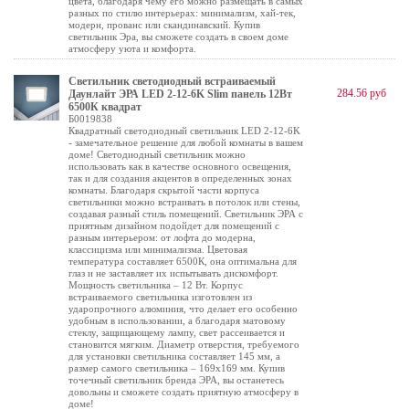
цвета, благодаря чему его можно размещать в самых
разных по стилю интерьерах: минимализм, хай-тек,
модерн, прованс или скандинавский. Купив
светильник Эра, вы сможете создать в своем доме
атмосферу уюта и комфорта.
Светильник светодиодный встраиваемый
284.56 руб
Даунлайт ЭРА LED 2-12-6K Slim панель 12Вт
6500К квадрат
Б0019838
Квадратный светодиодный светильник LED 2-12-6K
- замечательное решение для любой комнаты в вашем
доме! Светодиодный светильник можно
использовать как в качестве основного освещения,
так и для создания акцентов в определенных зонах
комнаты. Благодаря скрытой части корпуса
светильники можно встраивать в потолок или стены,
создавая разный стиль помещений. Светильник ЭРА с
приятным дизайном подойдет для помещений с
разным интерьером: от лофта до модерна,
классицизма или минимализма. Цветовая
температура составляет 6500К, она оптимальна для
глаз и не заставляет их испытывать дискомфорт.
Мощность светильника – 12 Вт. Корпус
встраиваемого светильника изготовлен из
ударопрочного алюминия, что делает его особенно
удобным в использовании, а благодаря матовому
стеклу, защищающему лампу, свет рассеивается и
становится мягким. Диаметр отверстия, требуемого
для установки светильника составляет 145 мм, а
размер самого светильника – 169х169 мм. Купив
точечный светильник бренда ЭРА, вы останетесь
довольны и сможете создать приятную атмосферу в
доме!