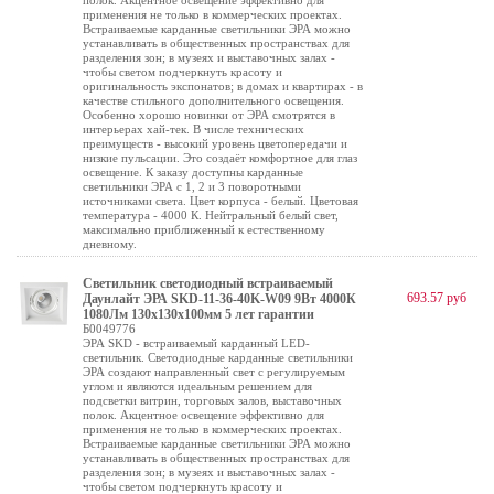
полок. Акцентное освещение эффективно для
применения не только в коммерческих проектах.
Встраиваемые карданные светильники ЭРА можно
устанавливать в общественных пространствах для
разделения зон; в музеях и выставочных залах -
чтобы светом подчеркнуть красоту и
оригинальность экспонатов; в домах и квартирах - в
качестве стильного дополнительного освещения.
Особенно хорошо новинки от ЭРА смотрятся в
интерьерах хай-тек. В числе технических
преимуществ - высокий уровень цветопередачи и
низкие пульсации. Это создаёт комфортное для глаз
освещение. К заказу доступны карданные
светильники ЭРА с 1, 2 и 3 поворотными
источниками света. Цвет корпуса - белый. Цветовая
температура - 4000 К. Нейтральный белый свет,
максимально приближенный к естественному
дневному.
Светильник светодиодный встраиваемый
693.57 руб
Даунлайт ЭРА SKD-11-36-40K-W09 9Вт 4000К
1080Лм 130х130х100мм 5 лет гарантии
Б0049776
ЭРА SKD - встраиваемый карданный LED-
светильник. Светодиодные карданные светильники
ЭРА создают направленный свет с регулируемым
углом и являются идеальным решением для
подсветки витрин, торговых залов, выставочных
полок. Акцентное освещение эффективно для
применения не только в коммерческих проектах.
Встраиваемые карданные светильники ЭРА можно
устанавливать в общественных пространствах для
разделения зон; в музеях и выставочных залах -
чтобы светом подчеркнуть красоту и