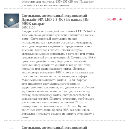
отверстия для монтажа: 155х155х28 мм. Подходит
для монтажа на натяжные потолки.
Светильник светодиодный встраиваемый
146.40 руб
Даунлайт ЭРА LED 2-3-4K Slim панель 3Вт
4000К квадрат
Б0031158
Квадратный светодиодный светильник LED 2-3-4K -
замечательное решение для любой комнаты в вашем
доме! Светодиодный светильник можно
использовать как в качестве основного освещения,
так и для создания акцентов в определенных зонах
комнаты. Благодаря скрытой части корпуса
светильники можно встраивать в потолок или стены,
создавая разный стиль помещений. Светильник ЭРА с
приятным дизайном подойдет для помещений с
разным интерьером: от минимализма до хай-тека,
прованса или скандинавского стиля. Цветовая
температура составляет 4000К, она оптимальна для
глаз и не заставляет их испытывать дискомфорт.
Максимальная мощность лампы – 3 Вт. Корпус
встраиваемого светильника изготовлен из
ударопрочного алюминия, что делает его особенно
удобным в использовании, а благодаря матовому
стеклу, защищающему лампу, свет рассеивается и
становится мягким. Диаметр отверстия, требуемого
для установки светильника составляет 70 мм, а
размер самого светильника – 85х85 мм. Купив
точечный светильник бренда ЭРА, вы останетесь
довольны и сможете создать приятную атмосферу в
доме!
Светильник светодиодный встраиваемый