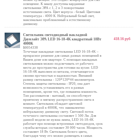
освещение. К заказу доступны карданные
светильники ЭРА с 1, 2 и 3 поворотными
источниками света. Цвет корпуса - белый. Цветовая
температура - 4000 К. Нейтральный белый свет,
максимально приближенный к естественному
дневному.
Светильник светодиодный накладной
418.16 руб
Даунлайт ЭРА LED 16-18-4K квадратный 18Вт
4000К
Б0054338
Точечные накладные светильники LED 16-18-4K –
прекрасное решение для самых разных помещений в
Вашем доме или квартире. С помощью накладных
светильников можно подсвечивать от рабочего
места до пространства для готовки на кухне. LED
16-18-4K выполнен из металла, отличающегося
своими прочностью и надежностью. Внешний
размер светильника - 120*120*44 миллиметров.
Степень защиты светильника - IP20, она дает
возможность устанавливать его в разных
помещениях, кроме тех, где повышена влажность.
Тип рассеивателя - матовый, он способствует
приятному и мягкому распространению света в
комнате. Светильник обладает цветовой
температурой в 4000К, что эквивалентно
нейтральному дневному свету. Световой поток
точечного светильника составляет 1 500 Лм. Для
данной модели не нужна лампа, LED 16-18-4K
работает при помощи встроенных светодиодов, срок
службы которых составляет 30 000 часов. Мощность
составляет 18 Вт. Светильник белого цвета,
благодаря чему его можно размещать в самых