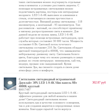
таких светильников можно подчеркнуть отдельные
зоны в комнатах и успешно расставить акценты. С
помощью встраиваемых светильников можно
подсвечивать картины, постеры или интерьерные
молдинги. LED 1-6-4K выполнен из алюминия и
стекла, отличающихся своими прочностью и
долговечностью. Внешний размер светильника - 118
миллиметров, а монтажный - 95 миллиметров. Тип
рассеивателя - матовый, он способствует приятному
и мягкому распространению света в комнате. Для
данной модели не нужна лампа, LED 1-6-4K
работает при помощи встроенных светодиодов, срок
службы которых составляет 30 000 часов. Мощность
составляет 6 Вт. Световой поток точечного
светильника составляет 210 Лм. Светильник обладает
цветовой температурой в 4000К, что эквивалентно
нейтральному дневному свету. Светильник белого
цвета, благодаря чему его можно размещать в самых
разных по стилю интерьерах: минимализм, хай-тек,
модерн, прованс или скандинавский. Купив
светильник Эра, вы сможете создать в своем доме
атмосферу уюта и комфорта.
Светильник светодиодный встраиваемый
302.87 руб
Даунлайт ЭРА LED 1-9-4K Slim панель 9Вт
4000К круглый
Б0017487
Круглый светодиодный светильник LED 1-9-4K -
эффектное решение для любой комнаты в вашем
доме! Светодиодный светильник можно
использовать как в качестве основного освещения,
так и для создания акцентов в определенных зонах
комнаты. Благодаря скрытой части корпуса