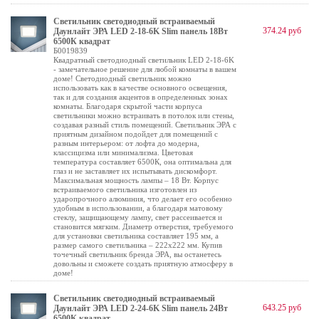
Светильник светодиодный встраиваемый
374.24 руб
Даунлайт ЭРА LED 2-18-6K Slim панель 18Вт
6500К квадрат
Б0019839
Квадратный светодиодный светильник LED 2-18-6K
- замечательное решение для любой комнаты в вашем
доме! Светодиодный светильник можно
использовать как в качестве основного освещения,
так и для создания акцентов в определенных зонах
комнаты. Благодаря скрытой части корпуса
светильники можно встраивать в потолок или стены,
создавая разный стиль помещений. Светильник ЭРА с
приятным дизайном подойдет для помещений с
разным интерьером: от лофта до модерна,
классицизма или минимализма. Цветовая
температура составляет 6500К, она оптимальна для
глаз и не заставляет их испытывать дискомфорт.
Максимальная мощность лампы – 18 Вт. Корпус
встраиваемого светильника изготовлен из
ударопрочного алюминия, что делает его особенно
удобным в использовании, а благодаря матовому
стеклу, защищающему лампу, свет рассеивается и
становится мягким. Диаметр отверстия, требуемого
для установки светильника составляет 195 мм, а
размер самого светильника – 222х222 мм. Купив
точечный светильник бренда ЭРА, вы останетесь
довольны и сможете создать приятную атмосферу в
доме!
Светильник светодиодный встраиваемый
643.25 руб
Даунлайт ЭРА LED 2-24-6K Slim панель 24Вт
6500К квадрат