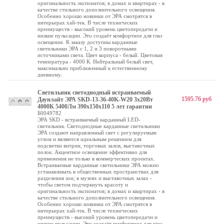
оригинальность экспонатов; в домах и квартирах - в
качестве стильного дополнительного освещения.
Особенно хорошо новинки от ЭРА смотрятся в
интерьерах хай-тек. В числе технических
преимуществ - высокий уровень цветопередачи и
низкие пульсации. Это создаёт комфортное для глаз
освещение. К заказу доступны карданные
светильники ЭРА с 1, 2 и 3 поворотными
источниками света. Цвет корпуса - белый. Цветовая
температура - 4000 К. Нейтральный белый свет,
максимально приближенный к естественному
дневному.
Светильник светодиодный встраиваемый
1595.76 руб
Даунлайт ЭРА SKD-13-36-40K-W20 3х20Вт
4000K 5400Лм 390х150х110 5 лет гарантии
Б0049782
ЭРА SKD - встраиваемый карданный LED-
светильник. Светодиодные карданные светильники
ЭРА создают направленный свет с регулируемым
углом и являются идеальным решением для
подсветки витрин, торговых залов, выставочных
полок. Акцентное освещение эффективно для
применения не только в коммерческих проектах.
Встраиваемые карданные светильники ЭРА можно
устанавливать в общественных пространствах для
разделения зон; в музеях и выставочных залах -
чтобы светом подчеркнуть красоту и
оригинальность экспонатов; в домах и квартирах - в
качестве стильного дополнительного освещения.
Особенно хорошо новинки от ЭРА смотрятся в
интерьерах хай-тек. В числе технических
преимуществ - высокий уровень цветопередачи и
низкие пульсации. Это создаёт комфортное для глаз