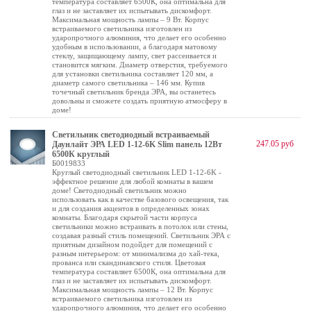
температура составляет 6500К, она оптимальна для
глаз и не заставляет их испытывать дискомфорт.
Максимальная мощность лампы – 9 Вт. Корпус
встраиваемого светильника изготовлен из
ударопрочного алюминия, что делает его особенно
удобным в использовании, а благодаря матовому
стеклу, защищающему лампу, свет рассеивается и
становится мягким. Диаметр отверстия, требуемого
для установки светильника составляет 120 мм, а
диаметр самого светильника – 146 мм. Купив
точечный светильник бренда ЭРА, вы останетесь
довольны и сможете создать приятную атмосферу в
доме!
Светильник светодиодный встраиваемый
247.05 руб
Даунлайт ЭРА LED 1-12-6K Slim панель 12Вт
6500К круглый
Б0019833
Круглый светодиодный светильник LED 1-12-6K -
эффектное решение для любой комнаты в вашем
доме! Светодиодный светильник можно
использовать как в качестве базового освещения, так
и для создания акцентов в определенных зонах
комнаты. Благодаря скрытой части корпуса
светильники можно встраивать в потолок или стены,
создавая разный стиль помещений. Светильник ЭРА с
приятным дизайном подойдет для помещений с
разным интерьером: от минимализма до хай-тека,
прованса или скандинавского стиля. Цветовая
температура составляет 6500К, она оптимальна для
глаз и не заставляет их испытывать дискомфорт.
Максимальная мощность лампы – 12 Вт. Корпус
встраиваемого светильника изготовлен из
ударопрочного алюминия, что делает его особенно