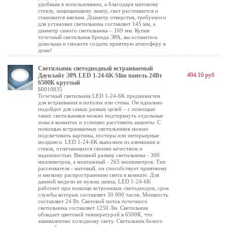
удобным в использовании, а благодаря матовому
стеклу, защищающему лампу, свет рассеивается и
становится мягким. Диаметр отверстия, требуемого
для установки светильника составляет 145 мм, а
диаметр самого светильника – 169 мм. Купив
точечный светильник бренда ЭРА, вы останетесь
довольны и сможете создать приятную атмосферу в
доме!
Светильник светодиодный встраиваемый
494.10 руб
Даунлайт ЭРА LED 1-24-6K Slim панель 24Вт
6500К круглый
Б0019835
Точечный светильник LED 1-24-6K предназначен
для встраивания в потолок или стены. Он идеально
подойдет для самых разных целей – с помощью
таких светильников можно подчеркнуть отдельные
зоны в комнатах и успешно расставить акценты. С
помощью встраиваемых светильников можно
подсвечивать картины, постеры или интерьерные
молдинги. LED 1-24-6K выполнен из алюминия и
стекла, отличающихся своими качеством и
надежностью. Внешний размер светильника - 300
миллиметров, а монтажный - 265 миллиметров. Тип
рассеивателя - матовый, он способствует приятному
и мягкому распространению света в комнате. Для
данной модели не нужна лампа, LED 1-24-6K
работает при помощи встроенных светодиодов, срок
службы которых составляет 30 000 часов. Мощность
составляет 24 Вт. Световой поток точечного
светильника составляет 1250 Лм. Светильник
обладает цветовой температурой в 6500К, что
эквивалентно холодному свету. Светильник белого