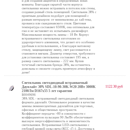
и для создания акцентов в определенных зонах
комнаты. Благодаря скрытой части корпуса
светильники можно встраивать в потолок или стены,
создавая разный стиль помещений. Светильник ЭРА с
приятным дизайном подойдет для помещений с
разным интерьером: от минимализма до хай-тека,
прованса или скандинавского стиля. Цветовая
температура составляет 6500К, она оптимальна для
глаз и не заставляет их испытывать дискомфорт.
Максимальная мощность лампы – 18 Вт. Корпус
встраиваемого светильника изготовлен из
ударопрочного алюминия, что делает его особенно
удобным в использовании, а благодаря матовому
стеклу, защищающему лампу, свет рассеивается и
становится мягким. Диаметр отверстия, требуемого
для установки светильника составляет 195 мм, а
размер самого светильника – 222 мм. Купив
точечный светильник бренда ЭРА, вы останетесь
довольны и сможете создать приятную атмосферу в
доме!
Светильник светодиодный встраиваемый
1122.30 руб
Даунлайт ЭРА SDL-10-90-30K-W20 20Вт 3000K
2100Лм D167х55 5 лет гарантии
Б0049696
ЭРА SDL - встраиваемый светодиодный светильник
формата даунлайт. Оптимальное решение в качестве
замены люминесцентных даунлайтов для торговых,
офисных и общественных пространств.
Коэффициент передачи >80 в совокупности с
коэффициентом пульсации 90 Лм/Вт обеспечивает
высокую энергоэффективность и экономичность
светильников. Встраиваемые LED-светильники с
глубокой кривой силы света (КСС «Г»). Доступны к