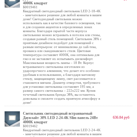
4000К квадрат
Б0019461
Квадратный светодиодный светильник LED 2-18-4K
- замечательное решение для любой комнаты в вашем
доме! Светодиодный светильник можно
использовать как в качестве базового освещения, так
и для создания акцентов в определенных зонах
комнаты. Благодаря скрытой части корпуса
светильники можно встраивать в потолок или стены,
создавая разный стиль помещений. Светильник ЭРА с
приятным дизайном подойдет для помещений с
разным интерьером: от минимализма до хай-тека,
прованса или скандинавского стиля. Цветовая
температура составляет 4000К, она оптимальна для
глаз и не заставляет их испытывать дискомфорт.
Максимальная мощность лампы – 18 Вт. Корпус
встраиваемого светильника изготовлен из
ударопрочного алюминия, что делает его особенно
удобным в использовании, а благодаря матовому
стеклу, защищающему лампу, свет рассеивается и
становится мягким. Диаметр отверстия, требуемого
для установки светильника составляет 195 мм, а
размер самого светильника – 222х222 мм. Купив
точечный светильник бренда ЭРА, вы останетесь
довольны и сможете создать приятную атмосферу в
доме!
Светильник светодиодный встраиваемый
636.84 руб
Даунлайт ЭРА LED 2-24-4K Slim панель 24Вт
4000К квадрат
Б0019462
Квадратный светодиодный светильник LED 2-24-4K
- замечательное решение для любой комнаты в вашем