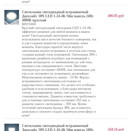
доме!
Светильник светодиодный встраиваемый
496.85 руб
Даунлайт ЭРА LED 1-24-4K Slim панель 24Вт
4000К круглый
Б0019460
Круглый светодиодный светильник LED 1-24-4K -
эффектное решение для любой комнаты в вашем
доме! Светодиодный светильник можно
использовать как в качестве базового освещения, так
и для создания акцентов в определенных зонах
комнаты. Благодаря скрытой части корпуса
светильники можно встраивать в потолок или стены,
создавая разный стиль помещений. Светильник ЭРА с
приятным дизайном подойдет для помещений с
разным интерьером: от минимализма до хай-тека,
прованса или скандинавского стиля. Цветовая
температура составляет 4000К, она оптимальна для
глаз и не заставляет их испытывать дискомфорт.
Максимальная мощность лампы – 24 Вт. Корпус
встраиваемого светильника изготовлен из
ударопрочного алюминия, что делает его особенно
удобным в использовании, а благодаря матовому
стеклу, защищающему лампу, свет рассеивается и
становится мягким. Диаметр отверстия, требуемого
для установки светильника составляет 265 мм, а
диаметр самого светильника – 300 мм. Купив
точечный светильник бренда ЭРА, вы останетесь
довольны и сможете создать приятную атмосферу в
доме!
Светильник светодиодный встраиваемый
418.16 руб
Даунлайт ЭРА LED 2-18-4K Slim панель 18Вт