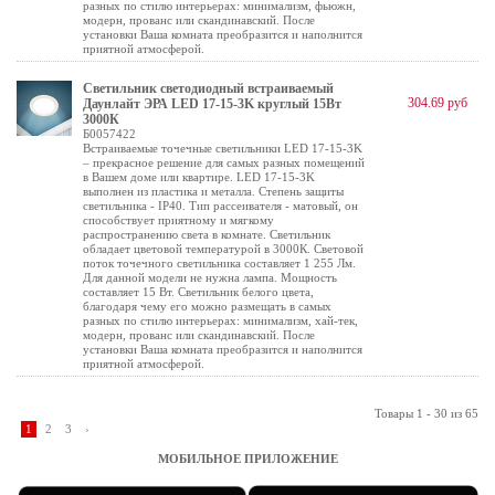
разных по стилю интерьерах: минимализм, фьюжн,
модерн, прованс или скандинавский. После
установки Ваша комната преобразится и наполнится
приятной атмосферой.
Светильник светодиодный встраиваемый
304.69 руб
Даунлайт ЭРА LED 17-15-3K круглый 15Вт
3000К
Б0057422
Встраиваемые точечные светильники LED 17-15-3K
– прекрасное решение для самых разных помещений
в Вашем доме или квартире. LED 17-15-3K
выполнен из пластика и металла. Степень защиты
светильника - IP40. Тип рассеивателя - матовый, он
способствует приятному и мягкому
распространению света в комнате. Светильник
обладает цветовой температурой в 3000К. Световой
поток точечного светильника составляет 1 255 Лм.
Для данной модели не нужна лампа. Мощность
составляет 15 Вт. Светильник белого цвета,
благодаря чему его можно размещать в самых
разных по стилю интерьерах: минимализм, хай-тек,
модерн, прованс или скандинавский. После
установки Ваша комната преобразится и наполнится
приятной атмосферой.
Товары 1 - 30 из 65
1
2
3
›
МОБИЛЬНОЕ ПРИЛОЖЕНИЕ