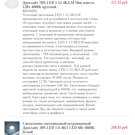
221.43 руб
Даунлайт ЭРА LED 1-12-4K/LM Slim панель
12Вт 4000К круглый
Б0046896
Точечный светильник LED 1-12-4K/LM
предназначен для встраивания в потолок или стены.
Он идеально подойдет для самых разных целей – с
помощью таких светильников можно подчеркнуть
отдельные зоны в комнатах и успешно расставить
акценты. С помощью встраиваемых светильников
можно подсвечивать картины, постеры или
интерьерные молдинги. LED 1-12-4K/LM выполнен
из алюминия и стекла, отличающихся своими
прочностью и долговечностью. Внешний размер
светильника - 168 миллиметров, а монтажный - 155
миллиметров. Тип рассеивателя - матовый, он
способствует приятному и мягкому
распространению света в комнате. Для данной
модели не нужна лампа, LED 1-12-4K/LM работает
при помощи встроенных светодиодов, срок службы
которых составляет 30 000 часов. Мощность
составляет 12 Вт. Световой поток точечного
светильника составляет 540 Лм. Светильник обладает
цветовой температурой в 4000К, что эквивалентно
нейтральному дневному свету. Светильник белого
цвета, благодаря чему его можно размещать в самых
разных по стилю интерьерах: минимализм, фьюжн,
модерн, контемпорари или скандинавский. Купив
светильник Эра, вы сможете создать в своем доме
атмосферу уюта и комфорта
Светильник светодиодный встраиваемый
260.43 руб
Даунлайт ЭРА LED 1-6-4K/1 LED 6Вт 4000K
белый