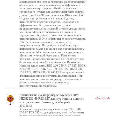
а направляют его непосредственно на обогреваемый
объект, обеспечивая максимальную эффективность и
экономию электроэнергии. Колба из зеркального
(рубинового) стекла для увеличенной теплоотдачи.
Диаметр колбы – 96 мм. Безопасная ИК-лампа ЭРА
создана для применения в животноводстве,
птицеводстве и растениеводстве. Подходит для
эффективного обогрева как жилых, так и
производственных помещений, а также для досветки
растений. Может использоваться в домашних
террариумах, брудерах. Возможно применение в
физиотерапии. 100% энергии переходит в тепловую.
Работа лампы не зависит от скачков сети,
микроимпульсов. Не требуются стабилизаторы
напряжения, лампа работает даже при пониженном
напряжении. Мгновенно включается и нагревается.
Минимум пульсаций освещения. Компактные
размеры. Универсальный патрон Е27 подходит для
большинства цоколей и светильников. Внимание!
Инфракрасные лампы ИКЗ 220-250 R127 E27, ИКЗК
220-250 R127, ИКЗК 230-100 R95 E27, ИКЗК 230-
150 R127, ИКЗК 230-60 R63 Е27 не предназначены
для использования в системах диммирования. При
использовании с диммером ресурс работы лампы
резко снижается, что может привести к
нежелательным последствиям.
Комплект из 2-х инфракрасных ламп ЭРА
657.76 руб
ИКЗК 230-60 R63 E27 для курятника цыплят
птиц животных/лампа для обогрева
Б0072848
Комплект из двух инфракрасных ламп ЭРА ИКЗК
230-60 R63 E27 создан для того, чтобы обеспечить
идеальные температурные условия, способствуя