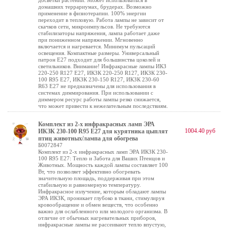
досветки растений. Может использоваться в
домашних террариумах, брудерах. Возможно
применение в физиотерапии. 100% энергии
переходит в тепловую. Работа лампы не зависит от
скачков сети, микроимпульсов. Не требуются
стабилизаторы напряжения, лампа работает даже
при пониженном напряжении. Мгновенно
включается и нагревается. Минимум пульсаций
освещения. Компактные размеры. Универсальный
патрон Е27 подходит для большинства цоколей и
светильников. Внимание! Инфракрасные лампы ИКЗ
220-250 R127 E27, ИКЗК 220-250 R127, ИКЗК 230-
100 R95 E27, ИКЗК 230-150 R127, ИКЗК 230-60
R63 Е27 не предназначены для использования в
системах диммирования. При использовании с
диммером ресурс работы лампы резко снижается,
что может привести к нежелательным последствиям.
Комплект из 2-х инфракрасных ламп ЭРА
1004.40 руб
ИКЗК 230-100 R95 E27 для курятника цыплят
птиц животных/лампа для обогрева
Б0072847
Комплект из 2-х инфракрасных ламп ЭРА ИКЗК 230-
100 R95 E27: Тепло и Забота для Ваших Птенцов и
Животных. Мощность каждой лампы составляет 100
Вт, что позволяет эффективно обогревать
значительную площадь, поддерживая при этом
стабильную и равномерную температуру.
Инфракрасное излучение, которым обладают лампы
ЭРА ИКЗК, проникает глубоко в ткани, стимулируя
кровообращение и обмен веществ, что особенно
важно для ослабленного или молодого организма. В
отличие от обычных нагревательных приборов,
инфракрасные лампы не рассеивают тепло впустую,