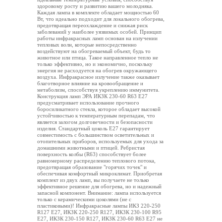
здоровому росту и развитию вашего молодняка.
Каждая лампа в комплекте обладает мощностью 60
Вт, что идеально подходит для локального обогрева,
предотвращая переохлаждение и снижая риск
заболеваний у наиболее уязвимых особей. Принцип
работы инфракрасных ламп основан на излучении
тепловых волн, которые непосредственно
воздействуют на обогреваемый объект, будь то
животное или птица. Такое направленное тепло не
только эффективно, но и экономично, поскольку
энергия не расходуется на обогрев окружающего
воздуха. Инфракрасное излучение также оказывает
благотворное влияние на кровообращение и
метаболизм, способствуя укреплению иммунитета.
Конструкция ламп ЭРА ИКЗК 230-60 R63 E27
предусматривает использование прочного
боросиликатного стекла, которое обладает высокой
устойчивостью к температурным перепадам, что
является залогом долговечности и безопасности
изделия. Стандартный цоколь E27 гарантирует
совместимость с большинством осветительных и
отопительных приборов, используемых для ухода за
домашними животными и птицей. Ребристая
поверхность колбы (R63) способствует более
равномерному распределению теплового потока,
предотвращая образование "горячих точек" и
обеспечивая комфортный микроклимат. Приобретая
комплект из двух ламп, вы получаете не только
эффективное решение для обогрева, но и надежный
запасной компонент. Внимание: лампа используется
только с керамическими цоколями (не с
пластиковыми)! Инфракрасные лампы ИКЗ 220-250
R127 E27, ИКЗК 220-250 R127, ИКЗК 230-100 R95
E27, ИКЗК 230-150 R127, ИКЗК 230-60 R63 Е27 не