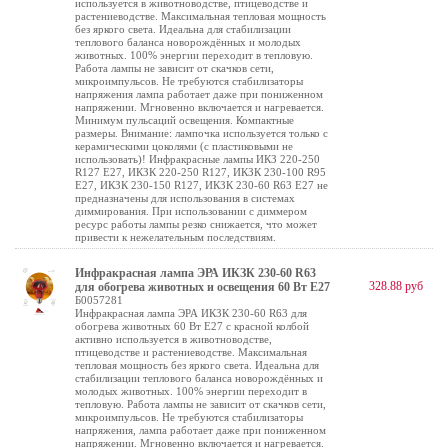
используется в животноводстве, птицеводстве и
растениеводстве. Максимальная тепловая мощность
без яркого света. Идеальна для стабилизации
теплового баланса новорождённых и молодых
животных. 100% энергии переходит в тепловую.
Работа лампы не зависит от скачков сети,
микроимпульсов. Не требуются стабилизаторы
напряжения лампа работает даже при пониженном
напряжении. Мгновенно включается и нагревается.
Минимум пульсаций освещения. Компактные
размеры. Внимание: лампочка используется только с
керамическими цоколями (с пластиковыми не
использовать)! Инфракрасные лампы ИКЗ 220-250
R127 E27, ИКЗК 220-250 R127, ИКЗК 230-100 R95
E27, ИКЗК 230-150 R127, ИКЗК 230-60 R63 Е27 не
предназначены для использования в системах
диммирования. При использовании с диммером
ресурс работы лампы резко снижается, что может
привести к нежелательным последствиям.
Инфракрасная лампа ЭРА ИКЗК 230-60 R63
328.88 руб
для обогрева животных и освещения 60 Вт Е27
Б0057281
Инфракрасная лампа ЭРА ИКЗК 230-60 R63 для
обогрева животных 60 Вт Е27 с красной колбой
активно используется в животноводстве,
птицеводстве и растениеводстве. Максимальная
тепловая мощность без яркого света. Идеальна для
стабилизации теплового баланса новорождённых и
молодых животных. 100% энергии переходит в
тепловую. Работа лампы не зависит от скачков сети,
микроимпульсов. Не требуются стабилизаторы
напряжения, лампа работает даже при пониженном
напряжении. Мгновенно включается и нагревается.