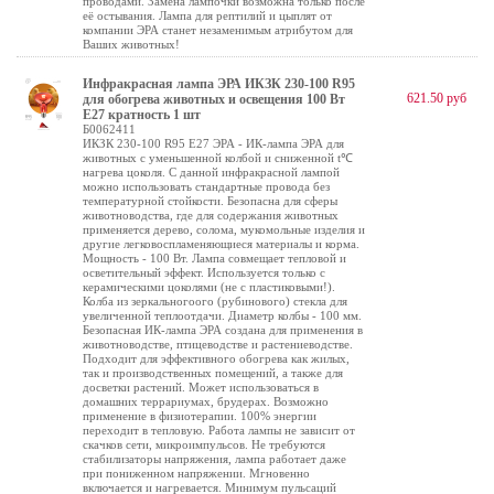
проводами. Замена лампочки возможна только после
её остывания. Лампа для рептилий и цыплят от
компании ЭРА станет незаменимым атрибутом для
Ваших животных!
Инфракрасная лампа ЭРА ИКЗК 230-100 R95
621.50 руб
для обогрева животных и освещения 100 Вт
Е27 кратность 1 шт
Б0062411
ИКЗК 230-100 R95 E27 ЭРА - ИК-лампа ЭРА для
животных с уменьшенной колбой и сниженной t℃
нагрева цоколя. С данной инфракрасной лампой
можно использовать стандартные провода без
температурной стойкости. Безопасна для сферы
животноводства, где для содержания животных
применяется дерево, солома, мукомольные изделия и
другие легковоспламеняющиеся материалы и корма.
Мощность - 100 Вт. Лампа совмещает тепловой и
осветительный эффект. Используется только с
керамическими цоколями (не с пластиковыми!).
Колба из зеркальногоого (рубинового) стекла для
увеличенной теплоотдачи. Диаметр колбы - 100 мм.
Безопасная ИК-лампа ЭРА создана для применения в
животноводстве, птицеводстве и растениеводстве.
Подходит для эффективного обогрева как жилых,
так и производственных помещений, а также для
досветки растений. Может использоваться в
домашних террариумах, брудерах. Возможно
применение в физиотерапии. 100% энергии
переходит в тепловую. Работа лампы не зависит от
скачков сети, микроимпульсов. Не требуются
стабилизаторы напряжения, лампа работает даже
при пониженном напряжении. Мгновенно
включается и нагревается. Минимум пульсаций