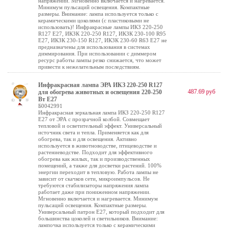
напряжении. Мгновенно включается и нагревается.
Минимум пульсаций освещения. Компактные
размеры. Внимание: лампа используется только с
керамическими цоколями (с пластиковыми не
использовать)! Инфракрасные лампы ИКЗ 220-250
R127 E27, ИКЗК 220-250 R127, ИКЗК 230-100 R95
E27, ИКЗК 230-150 R127, ИКЗК 230-60 R63 Е27 не
предназначены для использования в системах
диммирования. При использовании с диммером
ресурс работы лампы резко снижается, что может
привести к нежелательным последствиям.
Инфракрасная лампа ЭРА ИКЗ 220-250 R127
487.69 руб
для обогрева животных и освещения 220-250
Вт Е27
Б0042991
Инфракрасная зеркальная лампа ИКЗ 220-250 R127
E27 от ЭРА с прозрачной колбой. Совмещает
тепловой и осветительный эффект. Универсальный
источник света и тепла. Применяется как для
обогрева, так и для освещения. Активно
используется в животноводстве, птицеводстве и
растениеводстве. Подходит для эффективного
обогрева как жилых, так и производственных
помещений, а также для досветки растений. 100%
энергии переходит в тепловую. Работа лампы не
зависит от скачков сети, микроимпульсов. Не
требуются стабилизаторы напряжения лампа
работает даже при пониженном напряжении.
Мгновенно включается и нагревается. Минимум
пульсаций освещения. Компактные размеры.
Универсальный патрон Е27, который подходит для
большинства цоколей и светильников. Внимание:
лампочка используется только с керамическими