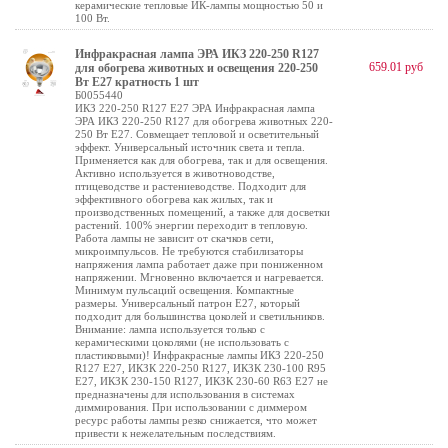
керамические тепловые ИК-лампы мощностью 50 и
100 Вт.
Инфракрасная лампа ЭРА ИКЗ 220-250 R127
659.01 руб
для обогрева животных и освещения 220-250
Вт Е27 кратность 1 шт
Б0055440
ИКЗ 220-250 R127 E27 ЭРА Инфракрасная лампа
ЭРА ИКЗ 220-250 R127 для обогрева животных 220-
250 Вт Е27. Совмещает тепловой и осветительный
эффект. Универсальный источник света и тепла.
Применяется как для обогрева, так и для освещения.
Активно используется в животноводстве,
птицеводстве и растениеводстве. Подходит для
эффективного обогрева как жилых, так и
производственных помещений, а также для досветки
растений. 100% энергии переходит в тепловую.
Работа лампы не зависит от скачков сети,
микроимпульсов. Не требуются стабилизаторы
напряжения лампа работает даже при пониженном
напряжении. Мгновенно включается и нагревается.
Минимум пульсаций освещения. Компактные
размеры. Универсальный патрон Е27, который
подходит для большинства цоколей и светильников.
Внимание: лампа используется только с
керамическими цоколями (не использовать с
пластиковыми)! Инфракрасные лампы ИКЗ 220-250
R127 E27, ИКЗК 220-250 R127, ИКЗК 230-100 R95
E27, ИКЗК 230-150 R127, ИКЗК 230-60 R63 Е27 не
предназначены для использования в системах
диммирования. При использовании с диммером
ресурс работы лампы резко снижается, что может
привести к нежелательным последствиям.