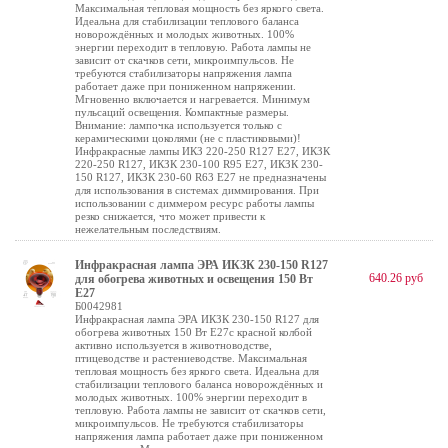
Максимальная тепловая мощность без яркого света.
Идеальна для стабилизации теплового баланса
новорождённых и молодых животных. 100%
энергии переходит в тепловую. Работа лампы не
зависит от скачков сети, микроимпульсов. Не
требуются стабилизаторы напряжения лампа
работает даже при пониженном напряжении.
Мгновенно включается и нагревается. Минимум
пульсаций освещения. Компактные размеры.
Внимание: лампочка используется только с
керамическими цоколями (не с пластиковыми)!
Инфракрасные лампы ИКЗ 220-250 R127 E27, ИКЗК
220-250 R127, ИКЗК 230-100 R95 E27, ИКЗК 230-
150 R127, ИКЗК 230-60 R63 Е27 не предназначены
для использования в системах диммирования. При
использовании с диммером ресурс работы лампы
резко снижается, что может привести к
нежелательным последствиям.
Инфракрасная лампа ЭРА ИКЗК 230-150 R127
640.26 руб
для обогрева животных и освещения 150 Вт
Е27
Б0042981
Инфракрасная лампа ЭРА ИКЗК 230-150 R127 для
обогрева животных 150 Вт Е27с красной колбой
активно используется в животноводстве,
птицеводстве и растениеводстве. Максимальная
тепловая мощность без яркого света. Идеальна для
стабилизации теплового баланса новорождённых и
молодых животных. 100% энергии переходит в
тепловую. Работа лампы не зависит от скачков сети,
микроимпульсов. Не требуются стабилизаторы
напряжения лампа работает даже при пониженном