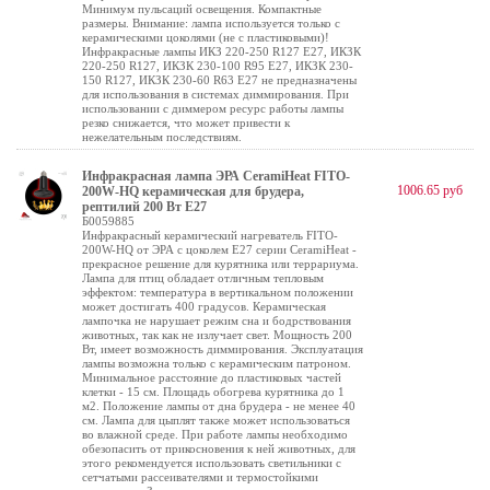
Минимум пульсаций освещения. Компактные
размеры. Внимание: лампа используется только с
керамическими цоколями (не с пластиковыми)!
Инфракрасные лампы ИКЗ 220-250 R127 E27, ИКЗК
220-250 R127, ИКЗК 230-100 R95 E27, ИКЗК 230-
150 R127, ИКЗК 230-60 R63 Е27 не предназначены
для использования в системах диммирования. При
использовании с диммером ресурс работы лампы
резко снижается, что может привести к
нежелательным последствиям.
Инфракрасная лампа ЭРА CeramiHeat FITO-
1006.65 руб
200W-НQ керамическая для брудера,
рептилий 200 Вт Е27
Б0059885
Инфракрасный керамический нагреватель FITO-
200W-НQ от ЭРА с цоколем Е27 серии CeramiHeat -
прекрасное решение для курятника или террариума.
Лампа для птиц обладает отличным тепловым
эффектом: температура в вертикальном положении
может достигать 400 градусов. Керамическая
лампочка не нарушает режим сна и бодрствования
животных, так как не излучает свет. Мощность 200
Вт, имеет возможность диммирования. Эксплуатация
лампы возможна только с керамическим патроном.
Минимальное расстояние до пластиковых частей
клетки - 15 см. Площадь обогрева курятника до 1
м2. Положение лампы от дна брудера - не менее 40
см. Лампа для цыплят также может использоваться
во влажной среде. При работе лампы необходимо
обезопасить от прикосновения к ней животных, для
этого рекомендуется использовать светильники с
сетчатыми рассеивателями и термостойкими