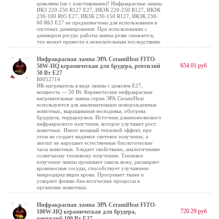
цоколями (не с пластиковыми)! Инфракрасные лампы
ИКЗ 220-250 R127 E27, ИКЗК 220-250 R127, ИКЗК
230-100 R95 E27, ИКЗК 230-150 R127, ИКЗК 230-
60 R63 Е27 не предназначены для использования в
системах диммирования. При использовании с
диммером ресурс работы лампы резко снижается,
что может привести к нежелательным последствиям.
Инфракрасная лампа ЭРА CeramiHeat FITO-
654.01 руб
50W-НQ керамическая для брудера, рептилий
50 Вт Е27
Б0052714
ИК-нагреватель в виде лампы с цоколем Е27,
мощность — 50 Вт. Керамические инфракрасные
нагревательные лампы серии ЭРА CeramiHeat
используются для акклиматизации новорожденных
животных, выращивания молодняка, обогрева
брудеров, террариумов. Источник длинноволнового
инфракрасного излучения, которое улучшает рост
животных. Имеет мощный тепловой эффект, при
этом не создает видимое световое излучение, а
значит не нарушает естественные биологические
часы животных. бладает свойствами, аналогичными
солнечному тепловому излучению. Тепловое
излучение лампы проникает сквозь кожу, расширяет
кровеносные сосуды, способствует улучшению
микроциркуляции крови. Прогревает ткани и
ускоряет физико-биологические процессы в
организме животных.
Инфракрасная лампа ЭРА CeramiHeat FITO-
720.29 руб
100W-НQ керамическая для брудера,
рептилий 100 Вт Е27