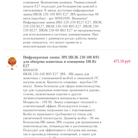
освещения. Компактные размеры. Универсальный
патрон Е27 подходит для большинства цоколей и
светильников. К заказу доступны инфракрасные
лампы ИКЗК 230-100 R95 E27 ЭРА кратностью 48
штук (коробка) - арт. Б0062000. Внимание!
Инфракрасные лампы ИКЗ 220-250 R127 E27, ИКЗК
220-250 R127, ИКЗК 230-100 R95 E27, ИКЗК 230-
150 R127, ИКЗК 230-60 R63 Е27 не предназначены
для использования в системах диммирования. При
использовании с диммером ресурс работы лампы
резко снижается, что может привести к
нежелательным последствиям.
Инфракрасная лампа ЭРА ИКЗК 230-100 R95
475.19 руб
для обогрева животных и освещения 100 Вт
Е27
Б0064638
ИКЗК 230-100 R95 E27 ЭРА - ИК-лампа для
животных с уменьшенной колбой и сниженной t℃
нагрева цоколя. Кратность упаковки - коробка (30
штук). Лампа безопасна для сферы животноводства,
где для содержания животных применяется дерево,
солома, мукомольные изделия и другие
легковоспламеняющиеся материалы и корма.
Мощность - 100 Вт. Лампа совмещает тепловой и
осветительный эффект. Используется только с
керамическими патронами (не с пластиковыми!).
Колба из зеркального (рубинового) стекла для
увеличенной теплоотдачи. Диаметр колбы – 96 мм.
Безопасная ИК-лампа ЭРА создана для применения в
животноводстве, птицеводстве и растениеводстве.
Подходит для эффективного обогрева как жилых,
так и производственных помещений, а также для