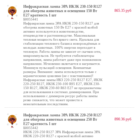
Инфракрасная лампа ЭРА ИКЗК 230-150 R127
865.35 руб
для обогрева животных и освещения 150 Вт
Е27 кратность 1 шт
Б0055441
Инфракрасная лампа ЭРА ИКЗК 230-150 R127 для
обогрева животных 150 Вт Е27 с красной колбой
активно используется в животноводстве,
птицеводстве и растениеводстве. Максимальная
тепловая мощность без яркого света. Идеальна для
стабилизации теплового баланса новорождённых и
молодых животных. 100% энергии переходит в
тепловую. Работа лампы не зависит от скачков сети,
микроимпульсов. Не требуются стабилизаторы
напряжения, лампа работает даже при пониженном
напряжении. Мгновенно включается и нагревается.
Минимум пульсаций освещения. Компактные
размеры. Внимание: лампа используется только с
керамическими цоколями (не с пластиковыми)!
Инфракрасные лампы ИКЗ 220-250 R127 E27, ИКЗК
220-250 R127, ИКЗК 230-100 R95 E27, ИКЗК 230-
150 R127, ИКЗК 230-60 R63 Е27 не предназначены
для использования в системах диммирования. При
использовании с диммером ресурс работы лампы
резко снижается, что может привести к
нежелательным последствиям.
Инфракрасная лампа ЭРА ИКЗК 220-250 R127
890.36 руб
для обогрева животных и освещения 250 Вт
Е27 кратность 1 шт
Б0055442
ИКЗК 220-250 R127 ЭРА Инфракрасная лампа ЭРА
ИКЗК 220-250 R127 с красной колбой активно