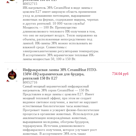
Б0052715
ИК-нагреватель ЭРА CeramiHeat в виде лампы с
цоколем Е27 имеет широкую область применения:
уход за домашними питомцами, выращивание
животных на фермах, содержание ящериц, черепах
и других рептилий. 10 000 часов службы!
Мощность — 100 Вт. Преимущество
длинноволнового теплового ИК-излучения в том,
что оно не нагревает воздух. Тепло направлено на
объекты, расположенные непосредственно под
лампой. ИК-лампы ЭРА можно использовать во
влажной среде. Совместимы с
электромеханическими регуляторами температуры.
В ассортименте ЭРА керамические тепловые ИК-
лампы мощностью 50, 100 и 150 Вт.
Инфракрасная лампа ЭРА CeramiHeat FITO-
734.04 руб
150W-НQ керамическая для брудера,
рептилий 150 Вт Е27
Б0052716
Самый мощный керамический инфракрасный
нагреватель ЭРА серии CeramiHeat — 150 Вт.
Представлен в виде лампы с цоколем Е27. Имеет
мощный тепловой эффект, при этом не создает
видимое световое излучение, а значит не нарушает
естественные биологические часы животных.
Прогревает ткани и ускоряет физико-биологические
процессы в организме животных. Используется для
акклиматизации новорождённых животных,
выращивания молодняка, обогрева брудеров,
террариумов. Источник длинноволнового
инфракрасного излучения, которое улучшает рост
животных. В ассортименте ЭРА есть также