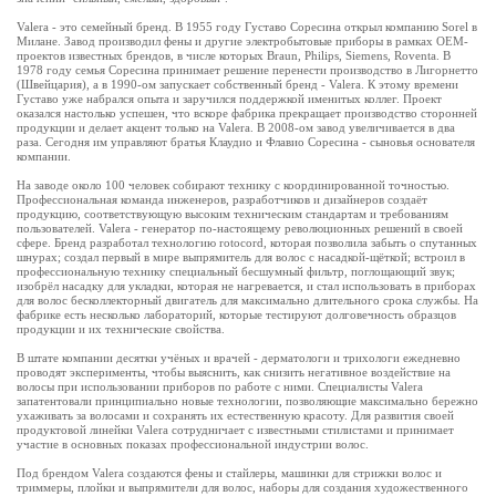
Valera - это семейный бренд. В 1955 году Густаво Соресина открыл компанию Sorel в
Милане. Завод производил фены и другие электробытовые приборы в рамках ОЕМ-
проектов известных брендов, в числе которых Braun, Philips, Siemens, Roventa. В
1978 году семья Соресина принимает решение перенести производство в Лигорнетто
(Швейцария), а в 1990-ом запускает собственный бренд - Valera. К этому времени
Густаво уже набрался опыта и заручился поддержкой именитых коллег. Проект
оказался настолько успешен, что вскоре фабрика прекращает производство сторонней
продукции и делает акцент только на Valera. В 2008-ом завод увеличивается в два
раза. Сегодня им управляют братья Клаудио и Флавио Соресина - сыновья основателя
компании.
На заводе около 100 человек собирают технику с координированной точностью.
Профессиональная команда инженеров, разработчиков и дизайнеров создаёт
продукцию, соответствующую высоким техническим стандартам и требованиям
пользователей. Valera - генератор по-настоящему революционных решений в своей
сфере. Бренд разработал технологию rotocord, которая позволила забыть о спутанных
шнурах; создал первый в мире выпрямитель для волос с насадкой-щёткой; встроил в
профессиональную технику специальный бесшумный фильтр, поглощающий звук;
изобрёл насадку для укладки, которая не нагревается, и стал использовать в приборах
для волос бесколлекторный двигатель для максимально длительного срока службы. На
фабрике есть несколько лабораторий, которые тестируют долговечность образцов
продукции и их технические свойства.
В штате компании десятки учёных и врачей - дерматологи и трихологи ежедневно
проводят эксперименты, чтобы выяснить, как снизить негативное воздействие на
волосы при использовании приборов по работе с ними. Специалисты Valera
запатентовали принципиально новые технологии, позволяющие максимально бережно
ухаживать за волосами и сохранять их естественную красоту. Для развития своей
продуктовой линейки Valera сотрудничает с известными стилистами и принимает
участие в основных показах профессиональной индустрии волос.
Под брендом Valera создаются фены и стайлеры, машинки для стрижки волос и
триммеры, плойки и выпрямители для волос, наборы для создания художественного