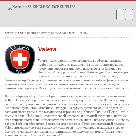
Компания
S3
Бренды с которыми мы работаем
Valera
/
/
Valera
Valera
- швейцарский производитель профессиональных
приборов по уходу за волосами. За 60 лет существования
продукция завоевала мировую известность, в Европе это
абсолютный лидер в своей нише. Производит 3 линии товаров -
профессиональные инструменты для салонного ухода,
безопасные приборы для домашнего использования и износостойкие фены с низким
уровнем шума для отелей. Дополнительное новое направление - аппараты для
маникюра и педикюра. Вся продукция изготавливаются исключительно в Швейцарии.
Фабрика бренда (Ligo Electric) расположена в местечке, которые местные называют
Vallera. Отсюда и берёт своё начало название популярного бренда. Штаб-квартира
работает над продукцией в идиллическом пространстве: через зелёную долину течёт
небольшой ручей под названием Laveggio, на лугу пасутся лошади, неподалёку
располагаются фермы, где выращивают коров и овец. Кантон Тичино (Ticino), что в
самом сердце Швейцарии, славится своей красотой и хорошей экологией, поэтому
предприятие постоянно инвестирует средства в системы защиты окружающей среды -
работа фабрики абсолютно безопасна для природы. Такой основательный подход
Valera применяет во всех сферах деятельности - неслучайно, рассказывая о своём
бренде, команда делает акцент на латинском происхождении имени Valera и его
значении "сильный, смелый, здоровый".