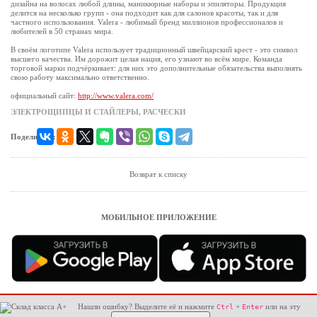
дизайна на волосах любой длины, маникюрные наборы и эпиляторы. Продукция
делится на несколько групп - она подходит как для салонов красоты, так и для
частного использования. Valera - любимый бренд миллионов профессионалов и
любителей в 50 странах мира.
В своём логотипе Valera использует традиционный швейцарский крест - это символ
высшего качества. Им дорожит целая нация, его узнают во всём мире. Команда
торговой марки подчёркивает: для них это дополнительные обязательства выполнять
свою работу максимально ответственно.
официальный сайт:
http://www.valera.com/
ЭЛЕКТРОЩИПЦЫ И СТАЙЛЕРЫ, РАСЧЕСКИ
Поделиться:
Возврат к списку
МОБИЛЬНОЕ ПРИЛОЖЕНИЕ
Нашли ошибку? Выделите её и нажмите
+
или на эту
Ctrl
Enter