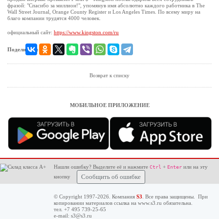
фразой: "Спасибо за миллион!", упомянув имя абсолютно каждого работника в The
Wall Street Journal, Orange County Register и Los Angeles Times. По всему миру на
благо компании трудятся 4000 человек.
официальный сайт:
https://www.kingston.com/ru
Поделиться:
Возврат к списку
МОБИЛЬНОЕ ПРИЛОЖЕНИЕ
Нашли ошибку? Выделите её и нажмите
+
или на эту
Ctrl
Enter
кнопку
Сообщить об ошибке
© Copyright 1997-2026. Компания
S3
. Все права защищены. При
копировании материалов ссылка на
www.s3.ru
обязательна.
тел. +7 495 739-25-65
e-mail:
s3@s3.ru