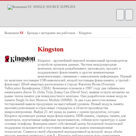
Компания
S3
Бренды с которыми мы работаем
Kingston
/
/
Kingston
Kingston - крупнейший мировой независимый производитель
устройств хранения данных. Частная международная
компания, которая разрабатывает, производит, продаёт и
поддерживает флеш-память и другие компьютерные
комплектующие, связанные с накоплением информации. Первый
по величине поставщик USB-накопителей, второй поставщик флеш-памяти, и третий -
флеш-карт. Штаб-квартира расположена в городе Фаунтин Вэлли (Fountain
Valley,штат Калифорния, США). Компанию основали в 1987 году два тайваньских
иммигранта Джон Ту (John Tu)и Дэвид Сан (David Sun), выявив острую нехватку на
рынке чипов памяти для поверхностного монтажа. Они разработали новые модули
памяти Single In-line Memory Module (SIMM). За два года многочисленных
тестирований вывели продукцию на высочайший уровень. Новый модуль памяти
произвёл революцию в отраслевых стандартах в области производства
микроэлектроники. Выйдя 25 лет назад на рынок с одним продуктом, сегодня
Kingston производит разные виды флеш-памяти, DDR-память, серверы, память для
принтеров, портативные цифровые проигрыватели, геймерскую гарнитуру и даже
сотовые телефоны. Компания имеет собственный центр бесплатной технической
поддержки пользователей и постоянно выводит на рынок инновационные
технологии. Славится своей образцовой корпоративной культурой: когда объём
продаж впервые превысил 1 млн $ - Kingston поблагодарила всех сотрудников