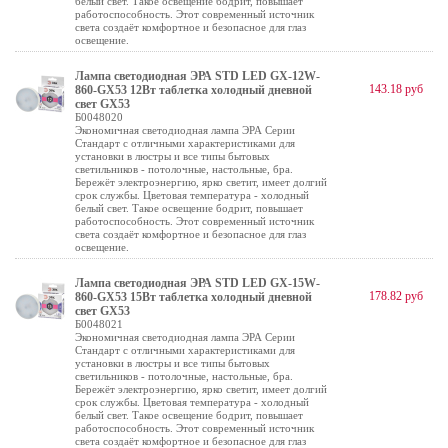
белый свет. Такое освещение бодрит, повышает
работоспособность. Этот современный источник
света создаёт комфортное и безопасное для глаз
освещение.
Лампа светодиодная ЭРА STD LED GX-12W-
143.18 руб
860-GX53 12Вт таблетка холодный дневной
свет GX53
Б0048020
Экономичная светодиодная лампа ЭРА Серии
Стандарт с отличными характеристиками для
установки в люстры и все типы бытовых
светильников - потолочные, настольные, бра.
Бережёт электроэнергию, ярко светит, имеет долгий
срок службы. Цветовая температура - холодный
белый свет. Такое освещение бодрит, повышает
работоспособность. Этот современный источник
света создаёт комфортное и безопасное для глаз
освещение.
Лампа светодиодная ЭРА STD LED GX-15W-
178.82 руб
860-GX53 15Вт таблетка холодный дневной
свет GX53
Б0048021
Экономичная светодиодная лампа ЭРА Серии
Стандарт с отличными характеристиками для
установки в люстры и все типы бытовых
светильников - потолочные, настольные, бра.
Бережёт электроэнергию, ярко светит, имеет долгий
срок службы. Цветовая температура - холодный
белый свет. Такое освещение бодрит, повышает
работоспособность. Этот современный источник
света создаёт комфортное и безопасное для глаз