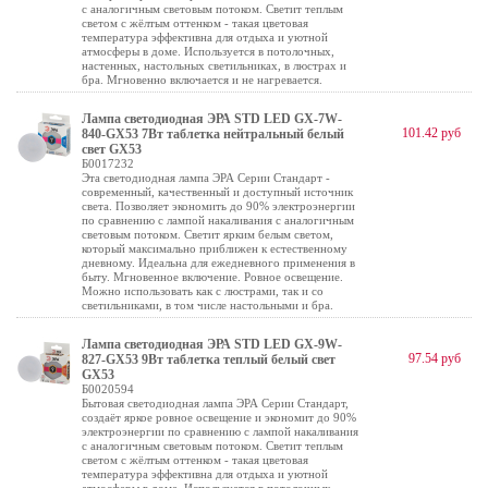
с аналогичным световым потоком. Светит теплым
светом с жёлтым оттенком - такая цветовая
температура эффективна для отдыха и уютной
атмосферы в доме. Используется в потолочных,
настенных, настольных светильниках, в люстрах и
бра. Мгновенно включается и не нагревается.
Лампа светодиодная ЭРА STD LED GX-7W-
101.42 руб
840-GX53 7Вт таблетка нейтральный белый
свет GX53
Б0017232
Эта светодиодная лампа ЭРА Серии Стандарт -
современный, качественный и доступный источник
света. Позволяет экономить до 90% электроэнергии
по сравнению с лампой накаливания с аналогичным
световым потоком. Светит ярким белым светом,
который максимально приближен к естественному
дневному. Идеальна для ежедневного применения в
быту. Мгновенное включение. Ровное освещение.
Можно использовать как с люстрами, так и со
светильниками, в том числе настольными и бра.
Лампа светодиодная ЭРА STD LED GX-9W-
97.54 руб
827-GX53 9Вт таблетка теплый белый свет
GX53
Б0020594
Бытовая светодиодная лампа ЭРА Серии Стандарт,
создаёт яркое ровное освещение и экономит до 90%
электроэнергии по сравнению с лампой накаливания
с аналогичным световым потоком. Светит теплым
светом с жёлтым оттенком - такая цветовая
температура эффективна для отдыха и уютной