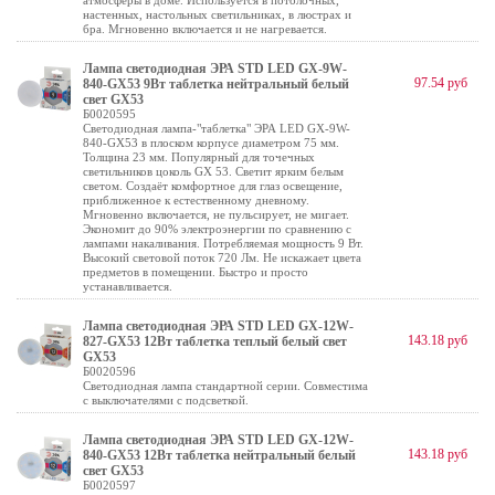
атмосферы в доме. Используется в потолочных,
настенных, настольных светильниках, в люстрах и
бра. Мгновенно включается и не нагревается.
Лампа светодиодная ЭРА STD LED GX-9W-
97.54 руб
840-GX53 9Вт таблетка нейтральный белый
свет GX53
Б0020595
Светодиодная лампа-"таблетка" ЭРА LED GX-9W-
840-GX53 в плоском корпусе диаметром 75 мм.
Толщина 23 мм. Популярный для точечных
светильников цоколь GX 53. Светит ярким белым
светом. Создаёт комфортное для глаз освещение,
приближенное к естественному дневному.
Мгновенно включается, не пульсирует, не мигает.
Экономит до 90% электроэнергии по сравнению с
лампами накаливания. Потребляемая мощность 9 Вт.
Высокий световой поток 720 Лм. Не искажает цвета
предметов в помещении. Быстро и просто
устанавливается.
Лампа светодиодная ЭРА STD LED GX-12W-
143.18 руб
827-GX53 12Вт таблетка теплый белый свет
GX53
Б0020596
Светодиодная лампа стандартной серии. Совместима
с выключателями с подсветкой.
Лампа светодиодная ЭРА STD LED GX-12W-
143.18 руб
840-GX53 12Вт таблетка нейтральный белый
свет GX53
Б0020597