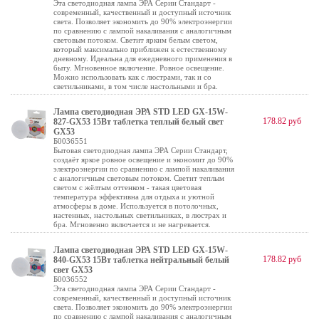
Эта светодиодная лампа ЭРА Серии Стандарт -
современный, качественный и доступный источник
света. Позволяет экономить до 90% электроэнергии
по сравнению с лампой накаливания с аналогичным
световым потоком. Светит ярким белым светом,
который максимально приближен к естественному
дневному. Идеальна для ежедневного применения в
быту. Мгновенное включение. Ровное освещение.
Можно использовать как с люстрами, так и со
светильниками, в том числе настольными и бра.
Лампа светодиодная ЭРА STD LED GX-15W-
178.82 руб
827-GX53 15Вт таблетка теплый белый свет
GX53
Б0036551
Бытовая светодиодная лампа ЭРА Серии Стандарт,
создаёт яркое ровное освещение и экономит до 90%
электроэнергии по сравнению с лампой накаливания
с аналогичным световым потоком. Светит теплым
светом с жёлтым оттенком - такая цветовая
температура эффективна для отдыха и уютной
атмосферы в доме. Используется в потолочных,
настенных, настольных светильниках, в люстрах и
бра. Мгновенно включается и не нагревается.
Лампа светодиодная ЭРА STD LED GX-15W-
178.82 руб
840-GX53 15Вт таблетка нейтральный белый
свет GX53
Б0036552
Эта светодиодная лампа ЭРА Серии Стандарт -
современный, качественный и доступный источник
света. Позволяет экономить до 90% электроэнергии
по сравнению с лампой накаливания с аналогичным