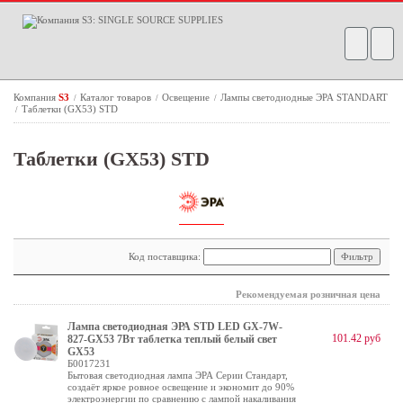
Компания
S3
Каталог товаров
Освещение
Лампы светодиодные ЭРА STANDART
/
/
/
Таблетки (GX53) STD
/
Таблетки (GX53) STD
Код поставщика:
Рекомендуемая розничная цена
Лампа светодиодная ЭРА STD LED GX-7W-
101.42 руб
827-GX53 7Вт таблетка теплый белый свет
GX53
Б0017231
Бытовая светодиодная лампа ЭРА Серии Стандарт,
создаёт яркое ровное освещение и экономит до 90%
электроэнергии по сравнению с лампой накаливания