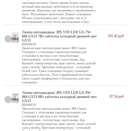
световым потоком. Светит ярким белым светом,
который максимально приближен к естественному
дневному. Идеальна для ежедневного применения в
быту. Мгновенное включение. Ровное освещение.
Можно использовать как с люстрами, так и со
светильниками, в том числе настольными и бра.
Лампа светодиодная ЭРА STD LED GX-7W-
101.42 руб
860-GX53 7Вт таблетка холодный дневной свет
GX53
Б0048018
Экономичная светодиодная лампа ЭРА Серии
Стандарт с отличными характеристиками для
установки в люстры и все типы бытовых
светильников - потолочные, настольные, бра.
Бережёт электроэнергию, ярко светит, имеет долгий
срок службы. Цветовая температура - холодный
белый свет. Такое освещение бодрит, повышает
работоспособность. Этот современный источник
света создаёт комфортное и безопасное для глаз
освещение.
Лампа светодиодная ЭРА STD LED GX-9W-
97.54 руб
860-GX53 9Вт таблетка холодный дневной свет
GX53
Б0048019
Экономичная светодиодная лампа ЭРА Серии
Стандарт с отличными характеристиками для
установки в люстры и все типы бытовых
светильников - потолочные, настольные, бра.
Бережёт электроэнергию, ярко светит, имеет долгий
срок службы. Цветовая температура - холодный