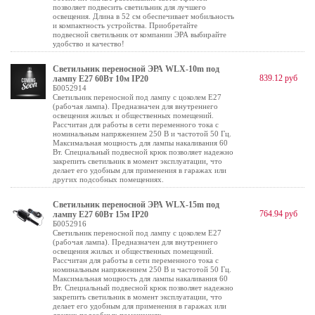
позволяет подвесить светильник для лучшего
освещения. Длина в 52 см обеспечивает мобильность
и компактность устройства. Приобретайте
подвесной светильник от компании ЭРА выбирайте
удобство и качество!
Светильник переносной ЭРА WLX-10m под
839.12 руб
лампу E27 60Вт 10м IP20
Б0052914
Светильник переносной под лампу с цоколем E27
(рабочая лампа). Предназначен для внутреннего
освещения жилых и общественных помещений.
Рассчитан для работы в сети переменного тока с
номинальным напряжением 250 В и частотой 50 Гц.
Максимальная мощность для лампы накаливания 60
Вт. Специальный подвесной крюк позволяет надежно
закрепить светильник в момент эксплуатации, что
делает его удобным для применения в гаражах или
других подсобных помещениях.
Светильник переносной ЭРА WLX-15m под
764.94 руб
лампу E27 60Вт 15м IP20
Б0052916
Светильник переносной под лампу с цоколем E27
(рабочая лампа). Предназначен для внутреннего
освещения жилых и общественных помещений.
Рассчитан для работы в сети переменного тока с
номинальным напряжением 250 В и частотой 50 Гц.
Максимальная мощность для лампы накаливания 60
Вт. Специальный подвесной крюк позволяет надежно
закрепить светильник в момент эксплуатации, что
делает его удобным для применения в гаражах или