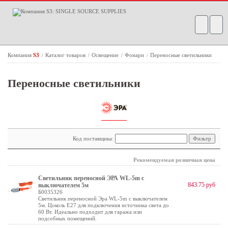
Компания
S3
Каталог товаров
Освещение
Фонари
Переносные светильники
/
/
/
/
Переносные светильники
Код поставщика:
Рекомендуемая розничная цена
Светильник переносной ЭРА WL-5m с
843.75 руб
выключателем 5м
Б0035326
Светильник переносной Эра WL-5m с выключателем
5м. Цоколь Е27 для подключения источника света до
60 Вт. Идеально подходит для гаража или
подсобных помещений.