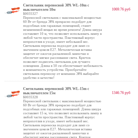
Светильник переносной ЭРА WL-10m с
1069.76 руб
выключателем 10м
Б0035327
Переносной светильник с максимальной мощностью
60 Вт от бренда ЭРА прекрасно подойдет для
подсобных или гаражных помещений, станет
незаменимой вещью во время ремонта! Длина шнура
составляет 10 м, что позволяет использовать лампу в
любой части пространства. Пластиковый корпус
неприхотлив в уходе, имеет небольшой вес.
Светильник переноска подходит для ламп со
значением цоколя E27. Металлическая вставка
защитит от ожогов раскаленной лампочки и
обеспечит мягкое рассеивание света. Крючок
позволяет подвесить светильник для лучшего
освещения. Длина в 50 см обеспечивает мобильность
и компактность устройства. Приобретайте
светильник переноску от компании ЭРА выбирайте
удобство и качество!
Светильник переносной ЭРА WL-15m с
1346.76 руб
выключателем 15м
Б0035328
Переносной светильник с максимальной мощностью
60 Вт от бренда ЭРА прекрасно подойдет для
подсобных или гаражных помещений. Длина шнура
составляет 15 м, что позволяет использовать лампу в
любой части пространства. Пластиковый корпус
неприхотлив в уходе, имеет небольшой вес.
Светильник переноска подходит для ламп со
значением цоколя E27. Металлическая вставка
защитит от ожогов раскаленной лампочки и
обеспечит мягкое рассеивание света. Крючок