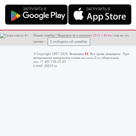
Нашли ошибку? Выделите её и нажмите
+
или на эту
Ctrl
Enter
кнопку
Сообщить об ошибке
© Copyright 1997-2026. Компания
S3
. Все права защищены. При
копировании материалов ссылка на
www.s3.ru
обязательна.
тел. +7 495 739-25-65
e-mail:
s3@s3.ru