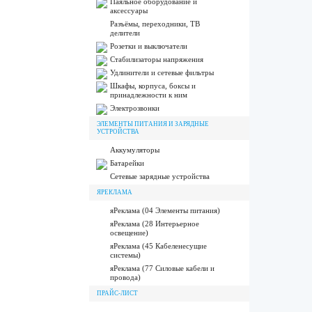
Паяльное оборудование и
аксессуары
Разъёмы, переходники, ТВ
делители
Розетки и выключатели
Стабилизаторы напряжения
Удлинители и сетевые фильтры
Шкафы, корпуса, боксы и
принадлежности к ним
Электрозвонки
ЭЛЕМЕНТЫ ПИТАНИЯ И ЗАРЯДНЫЕ
УСТРОЙСТВА
Аккумуляторы
Батарейки
Сетевые зарядные устройства
ЯРЕКЛАМА
яРеклама (04 Элементы питания)
яРеклама (28 Интерьерное
освещение)
яРеклама (45 Кабеленесущие
системы)
яРеклама (77 Силовые кабели и
провода)
ПРАЙС-ЛИСТ