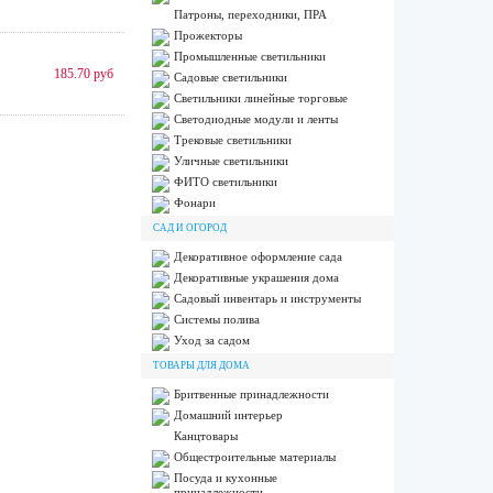
Патроны, переходники, ПРА
Прожекторы
Промышленные светильники
185.70 руб
Садовые светильники
Светильники линейные торговые
Светодиодные модули и ленты
Трековые светильники
Уличные светильники
ФИТО светильники
Фонари
САД И ОГОРОД
Декоративное оформление сада
Декоративные украшения дома
Садовый инвентарь и инструменты
Системы полива
Уход за садом
ТОВАРЫ ДЛЯ ДОМА
Бритвенные принадлежности
Домашний интерьер
Канцтовары
Общестроительные материалы
Посуда и кухонные
принадлежности