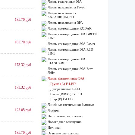
Лампы галогенные ЭРА
Лампы накаливания Favor
Лампы накаливания
КАЛАШНИКОВО
185.70 руб
Лампы накаливания ЭРА
Лампы светодиодные KODAK
Лампы светодиодные ЭРА GREEN
LINE
185.70 руб
Лампы светодиодные ЭРА Power
Лампы светодиодные ЭРА RED
LINE
Лампы светодиодные ЭРА
STANDART
173.32 руб
Лампы светодиодные ЭРА Белт-
Лайт
Лампы филаментные ЭРА
Груша (A) F-LED
173.32 руб
Декоративные F-LED
Свеча (B/BXS) F-LED
Шар (P) F-LED
Линейные светильники бытовые
123.05 руб
Люстры
Настольные светильники
Новогоднее освещение
Ночники
185.70 руб
Офисные светильники