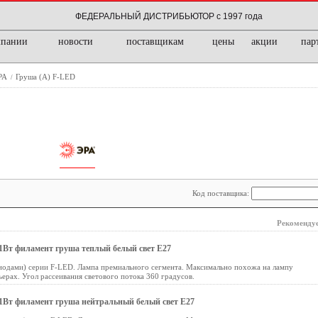
ФЕДЕРАЛЬНЫЙ ДИСТРИБЬЮТОР с 1997 года
мпании
новости
поставщикам
цены
акции
пар
ЭРА
Груша (A) F-LED
/
Код поставщика:
Рекомендуе
1Вт филамент груша теплый белый свет E27
иодами) серии F-LED. Лампа премиального сегмента. Максимально похожа на лампу
ьерах. Угол рассеивания светового потока 360 градусов.
1Вт филамент груша нейтральный белый свет E27