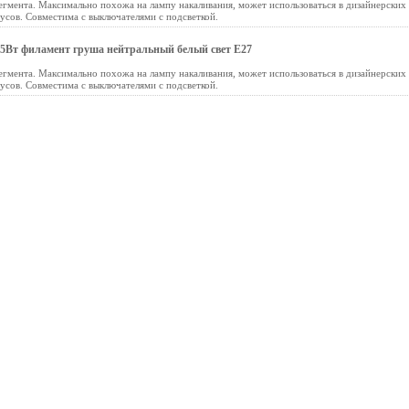
гмента. Максимально похожа на лампу накаливания, может использоваться в дизайнерских
дусов. Совместима с выключателями с подсветкой.
5Вт филамент груша нейтральный белый свет E27
гмента. Максимально похожа на лампу накаливания, может использоваться в дизайнерских
дусов. Совместима с выключателями с подсветкой.