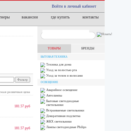
Войти в личный кабинет
тнеры
вакансии
где купить
контакты
ТОВАРЫ
БРЕНДЫ
БЫТОВАЯ ТЕХНИКА
Техника для дома
Уход за полостью рта
Уход за телом и волосами
ОСВЕЩЕНИЕ
Аварийное освещение
мая розничная цена
Автолампы
Бытовые светодиодные
светильники
181.57 руб
Встраиваемые светильники
Декоративная подсветка
ЖКХ светильники
Лампы cветодиодные Philips
181.57 руб