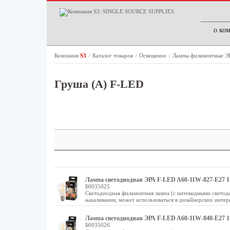
о ко
Компания
S3
Каталог товаров
Освещение
Лампы филаментные 
/
/
/
Груша (A) F-LED
Лампа светодиодная ЭРА F-LED A60-11W-827-E27 1
Б0035025
Светодиодная филаментная лампа (с нитевидными светод
накаливания, может использоваться в дизайнерских интер
Лампа светодиодная ЭРА F-LED A60-11W-840-E27 1
Б0035026