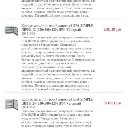
двухкомпонентный полиуретановый уплотнитель для
моделей с защитой от пыли и влаги. Долгосрочная
защита от сквозной коррозии - 15 лет, максимально
удобный монтаж, оптимальное сочетание цены и
качества. Гарантийный срок эксплуатации 1 год.
Корпус металлический навесной ЭРА SIMPLE
2603.18 руб
ЩРНг-12 (250х300х120) IP54 У2 серый
Б0041689
Навесные и встраиваемые распределительные щиты
ЭРА (ЩРН и ЩРВ) предназначены для установки
модульного оборудования. Специально
разработанная конструкция предотвращает доступ
ко всем токопроводным элементам и обеспечивает
высокий уровень электробезопасности. Дверь
быстро и удобно перенавешивается. В комплектацию
поставки входит замок с двумя ключами.
Предусмотрен высококачественный
двухкомпонентный полиуретановый уплотнитель для
моделей с защитой от пыли и влаги. Долгосрочная
защита от сквозной коррозии - 15 лет, максимально
удобный монтаж, оптимальное сочетание цены и
качества. Полная комплектация изделия указана в
паспорте. Гарантийный срок эксплуатации 1 год.
Корпус металлический навесной ЭРА SIMPLE
3039.63 руб
ЩРНг-24 (330х300х120) IP54 У2 серый
Б0041690
Навесные и встраиваемые распределительные щиты
ЭРА (ЩРН и ЩРВ) предназначены для установки
модульного оборудования. Специально
разработанная конструкция предотвращает доступ
ко всем токопроводным элементам и обеспечивает