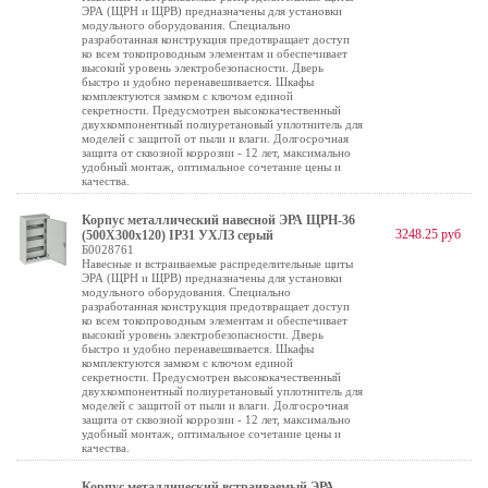
ЭРА (ЩРН и ЩРВ) предназначены для установки
модульного оборудования. Специально
разработанная конструкция предотвращает доступ
ко всем токопроводным элементам и обеспечивает
высокий уровень электробезопасности. Дверь
быстро и удобно перенавешивается. Шкафы
комплектуются замком с ключом единой
секретности. Предусмотрен высококачественный
двухкомпонентный полиуретановый уплотнитель для
моделей с защитой от пыли и влаги. Долгосрочная
защита от сквозной коррозии - 12 лет, максимально
удобный монтаж, оптимальное сочетание цены и
качества.
Корпус металлический навесной ЭРА ЩРН-36
3248.25 руб
(500Х300х120) IP31 УХЛЗ серый
Б0028761
Навесные и встраиваемые распределительные щиты
ЭРА (ЩРН и ЩРВ) предназначены для установки
модульного оборудования. Специально
разработанная конструкция предотвращает доступ
ко всем токопроводным элементам и обеспечивает
высокий уровень электробезопасности. Дверь
быстро и удобно перенавешивается. Шкафы
комплектуются замком с ключом единой
секретности. Предусмотрен высококачественный
двухкомпонентный полиуретановый уплотнитель для
моделей с защитой от пыли и влаги. Долгосрочная
защита от сквозной коррозии - 12 лет, максимально
удобный монтаж, оптимальное сочетание цены и
качества.
Корпус металлический встраиваемый ЭРА