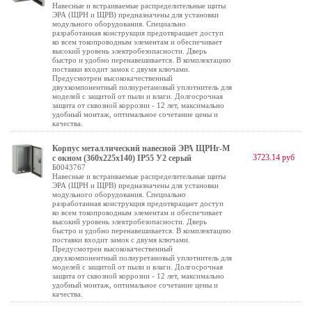
Навесные и встраиваемые распределительные щиты
ЭРА (ЩРН и ЩРВ) предназначены для установки
модульного оборудования. Специально
разработанная конструкция предотвращает доступ
ко всем токопроводным элементам и обеспечивает
высокий уровень электробезопасности. Дверь
быстро и удобно перенавешивается. В комплектацию
поставки входит замок с двумя ключами.
Предусмотрен высококачественный
двухкомпонентный полиуретановый уплотнитель для
моделей с защитой от пыли и влаги. Долгосрочная
защита от сквозной коррозии - 12 лет, максимально
удобный монтаж, оптимальное сочетание цены и
качества.
Корпус металлический навесной ЭРА ЩРНг-М
3723.14 руб
с окном (360х225х140) IP55 У2 серый
Б0043767
Навесные и встраиваемые распределительные щиты
ЭРА (ЩРН и ЩРВ) предназначены для установки
модульного оборудования. Специально
разработанная конструкция предотвращает доступ
ко всем токопроводным элементам и обеспечивает
высокий уровень электробезопасности. Дверь
быстро и удобно перенавешивается. В комплектацию
поставки входит замок с двумя ключами.
Предусмотрен высококачественный
двухкомпонентный полиуретановый уплотнитель для
моделей с защитой от пыли и влаги. Долгосрочная
защита от сквозной коррозии - 12 лет, максимально
удобный монтаж, оптимальное сочетание цены и
качества.