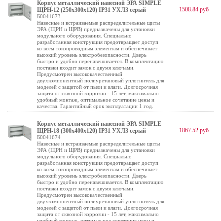
Корпус металлический навесной ЭРА SIMPLE
1508.84 руб
ЩРН-12 (250х300х120) IP31 УХЛ3 серый
Б0041673
Навесные и встраиваемые распределительные щиты
ЭРА (ЩРН и ЩРВ) предназначены для установки
модульного оборудования. Специально
разработанная конструкция предотвращает доступ
ко всем токопроводным элементам и обеспечивает
высокий уровень электробезопасности. Дверь
быстро и удобно перенавешивается. В комплектацию
поставки входит замок с двумя ключами.
Предусмотрен высококачественный
двухкомпонентный полиуретановый уплотнитель для
моделей с защитой от пыли и влаги. Долгосрочная
защита от сквозной коррозии - 15 лет, максимально
удобный монтаж, оптимальное сочетание цены и
качества. Гарантийный срок эксплуатации 1 год.
Корпус металлический навесной ЭРА SIMPLE
1867.52 руб
ЩРН-18 (300х400х120) IP31 УХЛ3 серый
Б0041674
Навесные и встраиваемые распределительные щиты
ЭРА (ЩРН и ЩРВ) предназначены для установки
модульного оборудования. Специально
разработанная конструкция предотвращает доступ
ко всем токопроводным элементам и обеспечивает
высокий уровень электробезопасности. Дверь
быстро и удобно перенавешивается. В комплектацию
поставки входит замок с двумя ключами.
Предусмотрен высококачественный
двухкомпонентный полиуретановый уплотнитель для
моделей с защитой от пыли и влаги. Долгосрочная
защита от сквозной коррозии - 15 лет, максимально
удобный монтаж, оптимальное сочетание цены и