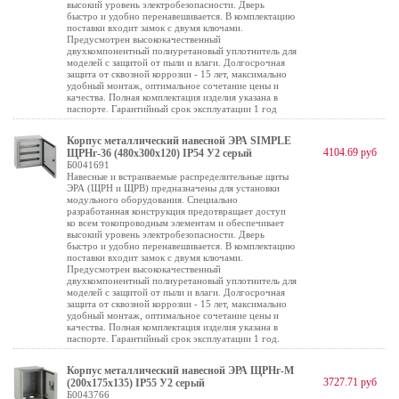
высокий уровень электробезопасности. Дверь
быстро и удобно перенавешивается. В комплектацию
поставки входит замок с двумя ключами.
Предусмотрен высококачественный
двухкомпонентный полиуретановый уплотнитель для
моделей с защитой от пыли и влаги. Долгосрочная
защита от сквозной коррозии - 15 лет, максимально
удобный монтаж, оптимальное сочетание цены и
качества. Полная комплектация изделия указана в
паспорте. Гарантийный срок эксплуатации 1 год
Корпус металлический навесной ЭРА SIMPLE
4104.69 руб
ЩРНг-36 (480х300х120) IP54 У2 серый
Б0041691
Навесные и встраиваемые распределительные щиты
ЭРА (ЩРН и ЩРВ) предназначены для установки
модульного оборудования. Специально
разработанная конструкция предотвращает доступ
ко всем токопроводным элементам и обеспечивает
высокий уровень электробезопасности. Дверь
быстро и удобно перенавешивается. В комплектацию
поставки входит замок с двумя ключами.
Предусмотрен высококачественный
двухкомпонентный полиуретановый уплотнитель для
моделей с защитой от пыли и влаги. Долгосрочная
защита от сквозной коррозии - 15 лет, максимально
удобный монтаж, оптимальное сочетание цены и
качества. Полная комплектация изделия указана в
паспорте. Гарантийный срок эксплуатации 1 год.
Корпус металлический навесной ЭРА ЩРНг-М
3727.71 руб
(200х175х135) IP55 У2 серый
Б0043766