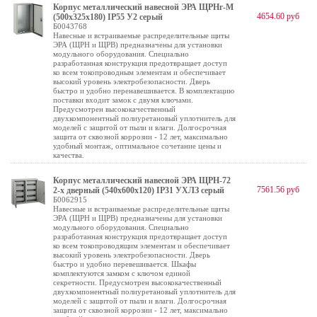
Корпус металлический навесной ЭРА ЩРНг-М
4654.60 руб
(500х325х180) IP55 У2 серый
Б0043768
Навесные и встраиваемые распределительные щиты
ЭРА (ЩРН и ЩРВ) предназначены для установки
модульного оборудования. Специально
разработанная конструкция предотвращает доступ
ко всем токопроводным элементам и обеспечивает
высокий уровень электробезопасности. Дверь
быстро и удобно перенавешивается. В комплектацию
поставки входит замок с двумя ключами.
Предусмотрен высококачественный
двухкомпонентный полиуретановый уплотнитель для
моделей с защитой от пыли и влаги. Долгосрочная
защита от сквозной коррозии - 12 лет, максимально
удобный монтаж, оптимальное сочетание цены и
качества.
Корпус металлический навесной ЭРА ЩРН-72
7561.56 руб
2-х дверный (540х600х120) IP31 УХЛЗ серый
Б0062915
Навесные и встраиваемые распределительные щиты
ЭРА (ЩРН и ЩРВ) предназначены для установки
модульного оборудования. Специально
разработанная конструкция предотвращает доступ
ко всем токопроводящим элементам и обеспечивает
высокий уровень электробезопасности. Дверь
быстро и удобно перевешивается. Шкафы
комплектуются замком с ключом единой
секретности. Предусмотрен высококачественный
двухкомпонентный полиуретановый уплотнитель для
моделей с защитой от пыли и влаги. Долгосрочная
защита от сквозной коррозии - 12 лет, максимально