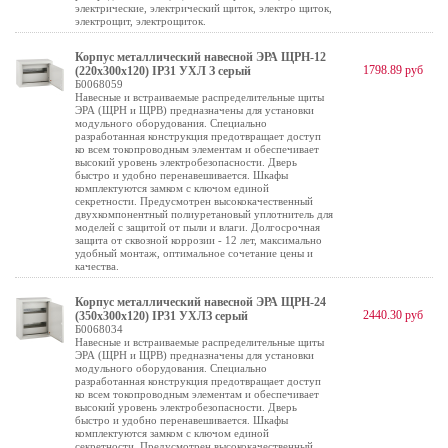
электрические, электрический щиток, электро щиток,
электрощит, электрощиток.
Корпус металлический навесной ЭРА ЩРН-12
1798.89 руб
(220х300х120) IP31 УХЛ З серый
Б0068059
Навесные и встраиваемые распределительные щиты
ЭРА (ЩРН и ЩРВ) предназначены для установки
модульного оборудования. Специально
разработанная конструкция предотвращает доступ
ко всем токопроводным элементам и обеспечивает
высокий уровень электробезопасности. Дверь
быстро и удобно перенавешивается. Шкафы
комплектуются замком с ключом единой
секретности. Предусмотрен высококачественный
двухкомпонентный полиуретановый уплотнитель для
моделей с защитой от пыли и влаги. Долгосрочная
защита от сквозной коррозии - 12 лет, максимально
удобный монтаж, оптимальное сочетание цены и
качества.
Корпус металлический навесной ЭРА ЩРН-24
2440.30 руб
(350х300х120) IP31 УХЛЗ серый
Б0068034
Навесные и встраиваемые распределительные щиты
ЭРА (ЩРН и ЩРВ) предназначены для установки
модульного оборудования. Специально
разработанная конструкция предотвращает доступ
ко всем токопроводным элементам и обеспечивает
высокий уровень электробезопасности. Дверь
быстро и удобно перенавешивается. Шкафы
комплектуются замком с ключом единой
секретности. Предусмотрен высококачественный