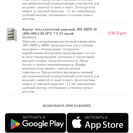
двухкомпонентный полиуретановый уплотнитель для
моделей с защитой от пыли и влаги. Долгосрочная
защита от сквозной коррозии - 12 лет, максимально
удобный монтаж, оптимальное сочетание цены и
качества.
Корпус металлический навесной ЭРА ЩРН-36
3156.75 руб
(480х300х120) IP31 УХЛЗ серый
Б0068052
Навесные и встраиваемые распределительные щиты
ЭРА (ЩРН и ЩРВ) предназначены для установки
модульного оборудования. Специально
разработанная конструкция предотвращает доступ
ко всем токопроводным элементам и обеспечивает
высокий уровень электробезопасности. Дверь
быстро и удобно перенавешивается. Шкафы
комплектуются замком с ключом единой
секретности. Предусмотрен высококачественный
двухкомпонентный полиуретановый уплотнитель для
моделей с защитой от пыли и влаги. Долгосрочная
защита от сквозной коррозии - 12 лет, максимально
удобный монтаж, оптимальное сочетание цены и
качества.
МОБИЛЬНОЕ ПРИЛОЖЕНИЕ