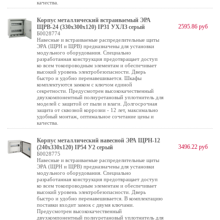
качества.
Корпус металлический встраиваемый ЭРА
2595.86 руб
ЩРВ-24 (330х300х120) IP31 УХЛЗ серый
Б0028774
Навесные и встраиваемые распределительные щиты
ЭРА (ЩРН и ЩРВ) предназначены для установки
модульного оборудования. Специально
разработанная конструкция предотвращает доступ
ко всем токопроводным элементам и обеспечивает
высокий уровень электробезопасности. Дверь
быстро и удобно перенавешивается. Шкафы
комплектуются замком с ключом единой
секретности. Предусмотрен высококачественный
двухкомпонентный полиуретановый уплотнитель для
моделей с защитой от пыли и влаги. Долгосрочная
защита от сквозной коррозии - 12 лет, максимально
удобный монтаж, оптимальное сочетание цены и
качества.
Корпус металлический навесной ЭРА ЩРН-12
3496.22 руб
(240х330х120) IP54 У2 серый
Б0028775
Навесные и встраиваемые распределительные щиты
ЭРА (ЩРН и ЩРВ) предназначены для установки
модульного оборудования. Специально
разработанная конструкция предотвращает доступ
ко всем токопроводным элементам и обеспечивает
высокий уровень электробезопасности. Дверь
быстро и удобно перенавешивается. В комплектацию
поставки входит замок с двумя ключами.
Предусмотрен высококачественный
двухкомпонентный полиуретановый уплотнитель для