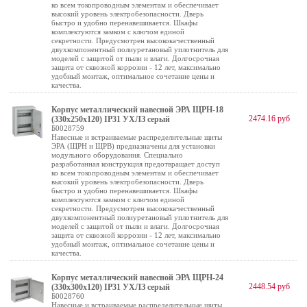
ко всем токопроводным элементам и обеспечивает
высокий уровень электробезопасности. Дверь
быстро и удобно перенавешивается. Шкафы
комплектуются замком с ключом единой
секретности. Предусмотрен высококачественный
двухкомпонентный полиуретановый уплотнитель для
моделей с защитой от пыли и влаги. Долгосрочная
защита от сквозной коррозии - 12 лет, максимально
удобный монтаж, оптимальное сочетание цены и
качества.
Корпус металлический навесной ЭРА ЩРН-18
2474.16 руб
(330х250х120) IP31 УХЛЗ серый
Б0028759
Навесные и встраиваемые распределительные щиты
ЭРА (ЩРН и ЩРВ) предназначены для установки
модульного оборудования. Специально
разработанная конструкция предотвращает доступ
ко всем токопроводным элементам и обеспечивает
высокий уровень электробезопасности. Дверь
быстро и удобно перенавешивается. Шкафы
комплектуются замком с ключом единой
секретности. Предусмотрен высококачественный
двухкомпонентный полиуретановый уплотнитель для
моделей с защитой от пыли и влаги. Долгосрочная
защита от сквозной коррозии - 12 лет, максимально
удобный монтаж, оптимальное сочетание цены и
качества.
Корпус металлический навесной ЭРА ЩРН-24
2448.54 руб
(330х300х120) IP31 УХЛЗ серый
Б0028760
Навесные и встраиваемые распределительные щиты