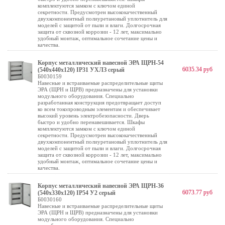
комплектуются замком с ключом единой
секретности. Предусмотрен высококачественный
двухкомпонентный полиуретановый уплотнитель для
моделей с защитой от пыли и влаги. Долгосрочная
защита от сквозной коррозии - 12 лет, максимально
удобный монтаж, оптимальное сочетание цены и
качества.
Корпус металлический навесной ЭРА ЩРН-54
6035.34 руб
(540х440х120) IP31 УХЛЗ серый
Б0030159
Навесные и встраиваемые распределительные щиты
ЭРА (ЩРН и ЩРВ) предназначены для установки
модульного оборудования. Специально
разработанная конструкция предотвращает доступ
ко всем токопроводным элементам и обеспечивает
высокий уровень электробезопасности. Дверь
быстро и удобно перенавешивается. Шкафы
комплектуются замком с ключом единой
секретности. Предусмотрен высококачественный
двухкомпонентный полиуретановый уплотнитель для
моделей с защитой от пыли и влаги. Долгосрочная
защита от сквозной коррозии - 12 лет, максимально
удобный монтаж, оптимальное сочетание цены и
качества.
Корпус металлический навесной ЭРА ЩРН-36
6073.77 руб
(540х330х120) IP54 У2 серый
Б0030160
Навесные и встраиваемые распределительные щиты
ЭРА (ЩРН и ЩРВ) предназначены для установки
модульного оборудования. Специально