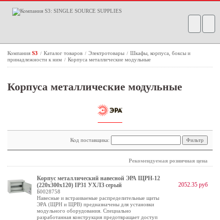
Компания
S3
Каталог товаров
Электротовары
Шкафы, корпуса, боксы и
/
/
/
принадлежности к ним
Корпуса металлические модульные
/
Корпуса металлические модульные
Код поставщика:
Рекомендуемая розничная цена
Корпус металлический навесной ЭРА ЩРН-12
2052.35 руб
(220х300х120) IP31 УХЛЗ серый
Б0028758
Навесные и встраиваемые распределительные щиты
ЭРА (ЩРН и ЩРВ) предназначены для установки
модульного оборудования. Специально
разработанная конструкция предотвращает доступ