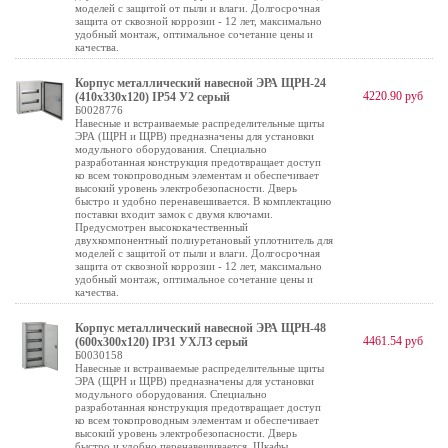
моделей с защитой от пыли и влаги. Долгосрочная
защита от сквозной коррозии - 12 лет, максимально
удобный монтаж, оптимальное сочетание цены и
качества.
Корпус металлический навесной ЭРА ЩРН-24
4220.90 руб
(410х330х120) IP54 У2 серый
Б0028776
Навесные и встраиваемые распределительные щиты
ЭРА (ЩРН и ЩРВ) предназначены для установки
модульного оборудования. Специально
разработанная конструкция предотвращает доступ
ко всем токопроводным элементам и обеспечивает
высокий уровень электробезопасности. Дверь
быстро и удобно перенавешивается. В комплектацию
поставки входит замок с двумя ключами.
Предусмотрен высококачественный
двухкомпонентный полиуретановый уплотнитель для
моделей с защитой от пыли и влаги. Долгосрочная
защита от сквозной коррозии - 12 лет, максимально
удобный монтаж, оптимальное сочетание цены и
качества.
Корпус металлический навесной ЭРА ЩРН-48
4461.54 руб
(600х300х120) IP31 УХЛЗ серый
Б0030158
Навесные и встраиваемые распределительные щиты
ЭРА (ЩРН и ЩРВ) предназначены для установки
модульного оборудования. Специально
разработанная конструкция предотвращает доступ
ко всем токопроводным элементам и обеспечивает
высокий уровень электробезопасности. Дверь
быстро и удобно перенавешивается. Шкафы