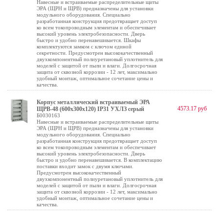
Навесные и встраиваемые распределительные щиты
ЭРА (ЩРН и ЩРВ) предназначены для установки
модульного оборудования. Специально
разработанная конструкция предотвращает доступ
ко всем токопроводным элементам и обеспечивает
высокий уровень электробезопасности. Дверь
быстро и удобно перенавешивается. Шкафы
комплектуются замком с ключом единой
секретности. Предусмотрен высококачественный
двухкомпонентный полиуретановый уплотнитель для
моделей с защитой от пыли и влаги. Долгосрочная
защита от сквозной коррозии - 12 лет, максимально
удобный монтаж, оптимальное сочетание цены и
качества.
Корпус металлический встраиваемый ЭРА
4573.17 руб
ЩРВ-48 (600х300х120) IP31 УХЛЗ серый
Б0030163
Навесные и встраиваемые распределительные щиты
ЭРА (ЩРН и ЩРВ) предназначены для установки
модульного оборудования. Специально
разработанная конструкция предотвращает доступ
ко всем токопроводным элементам и обеспечивает
высокий уровень электробезопасности. Дверь
быстро и удобно перенавешивается. В комплектацию
поставки входит замок с двумя ключами.
Предусмотрен высококачественный
двухкомпонентный полиуретановый уплотнитель для
моделей с защитой от пыли и влаги. Долгосрочная
защита от сквозной коррозии - 12 лет, максимально
удобный монтаж, оптимальное сочетание цены и
качества.