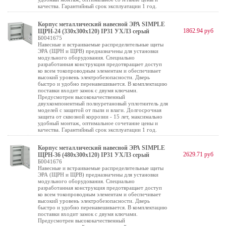
качества. Гарантийный срок эксплуатации 1 год.
Корпус металлический навесной ЭРА SIMPLE
1862.94 руб
ЩРН-24 (330х300х120) IP31 УХЛ3 серый
Б0041675
Навесные и встраиваемые распределительные щиты
ЭРА (ЩРН и ЩРВ) предназначены для установки
модульного оборудования. Специально
разработанная конструкция предотвращает доступ
ко всем токопроводным элементам и обеспечивает
высокий уровень электробезопасности. Дверь
быстро и удобно перенавешивается. В комплектацию
поставки входит замок с двумя ключами.
Предусмотрен высококачественный
двухкомпонентный полиуретановый уплотнитель для
моделей с защитой от пыли и влаги. Долгосрочная
защита от сквозной коррозии - 15 лет, максимально
удобный монтаж, оптимальное сочетание цены и
качества. Гарантийный срок эксплуатации 1 год.
Корпус металлический навесной ЭРА SIMPLE
2629.71 руб
ЩРН-36 (480х300х120) IP31 УХЛ3 серый
Б0041676
Навесные и встраиваемые распределительные щиты
ЭРА (ЩРН и ЩРВ) предназначены для установки
модульного оборудования. Специально
разработанная конструкция предотвращает доступ
ко всем токопроводным элементам и обеспечивает
высокий уровень электробезопасности. Дверь
быстро и удобно перенавешивается. В комплектацию
поставки входит замок с двумя ключами.
Предусмотрен высококачественный