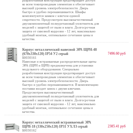
разработанная конструкция предотвращает доступ
ко всем токопроводным элементам и обеспечивает
высокий уровень электробезопасности. Дверь
быстро и удобно перенавешивается. Шкафы
комплектуются замком с ключом единой
секретности. Предусмотрен высококачественный
двухкомпонентный полиуретановый уплотнитель для
моделей с защитой от пыли и влаги. Долгосрочная
защита от сквозной коррозии - 12 лет, максимально
удобный монтаж, оптимальное сочетание цены и
качества.
Корпус металлический навесной ЭРА ЩРН-48
7496.60 руб
(670х330х120) IP54 У2 серый
Б0030161
Навесные и встраиваемые распределительные щиты
ЭРА (ЩРН и ЩРВ) предназначены для установки
модульного оборудования. Специально
разработанная конструкция предотвращает доступ
ко всем токопроводным элементам и обеспечивает
высокий уровень электробезопасности. Дверь
быстро и удобно перенавешивается. В комплектацию
поставки входит замок с двумя ключами.
Предусмотрен высококачественный
двухкомпонентный полиуретановый уплотнитель для
моделей с защитой от пыли и влаги. Долгосрочная
защита от сквозной коррозии - 12 лет, максимально
удобный монтаж, оптимальное сочетание цены и
качества.
Корпус металлический встраиваемый ЭРА
2385.41 руб
ЩРВ-18 (330х250х120) IP31 УХЛЗ серый
Б0030162