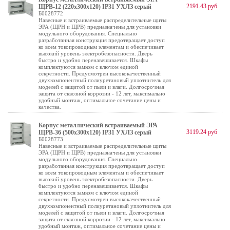
2191.43 руб
ЩРВ-12 (220х300х120) IP31 УХЛЗ серый
Б0028772
Навесные и встраиваемые распределительные щиты
ЭРА (ЩРН и ЩРВ) предназначены для установки
модульного оборудования. Специально
разработанная конструкция предотвращает доступ
ко всем токопроводным элементам и обеспечивает
высокий уровень электробезопасности. Дверь
быстро и удобно перенавешивается. Шкафы
комплектуются замком с ключом единой
секретности. Предусмотрен высококачественный
двухкомпонентный полиуретановый уплотнитель для
моделей с защитой от пыли и влаги. Долгосрочная
защита от сквозной коррозии - 12 лет, максимально
удобный монтаж, оптимальное сочетание цены и
качества.
Корпус металлический встраиваемый ЭРА
3119.24 руб
ЩРВ-36 (500х300х120) IP31 УХЛЗ серый
Б0028773
Навесные и встраиваемые распределительные щиты
ЭРА (ЩРН и ЩРВ) предназначены для установки
модульного оборудования. Специально
разработанная конструкция предотвращает доступ
ко всем токопроводным элементам и обеспечивает
высокий уровень электробезопасности. Дверь
быстро и удобно перенавешивается. Шкафы
комплектуются замком с ключом единой
секретности. Предусмотрен высококачественный
двухкомпонентный полиуретановый уплотнитель для
моделей с защитой от пыли и влаги. Долгосрочная
защита от сквозной коррозии - 12 лет, максимально
удобный монтаж, оптимальное сочетание цены и