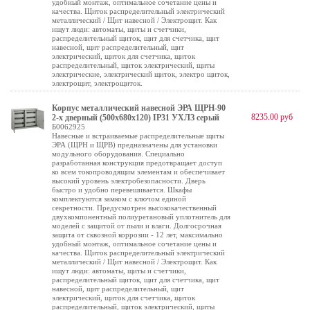
удобный монтаж, оптимальное сочетание цены и
качества. Щиток распределительный электрический
металлический / Щит навесной / Электрощит. Как
ищут люди: автоматы, щиты и счетчики,
распределительный щиток, щит для счетчика, щит
навесной, щит распределительный, щит
электрический, щиток для счетчика, щиток
распределительный, щиток электрический, щиты
электрические, электрический щиток, электро щиток,
электрощит, электрощиток.
Корпус металлический навесной ЭРА ЩРН-90
8235.00 руб
2-х дверный (500х680х120) IP31 УХЛЗ серый
Б0062925
Навесные и встраиваемые распределительные щиты
ЭРА (ЩРН и ЩРВ) предназначены для установки
модульного оборудования. Специально
разработанная конструкция предотвращает доступ
ко всем токопроводящим элементам и обеспечивает
высокий уровень электробезопасности. Дверь
быстро и удобно перевешивается. Шкафы
комплектуются замком с ключом единой
секретности. Предусмотрен высококачественный
двухкомпонентный полиуретановый уплотнитель для
моделей с защитой от пыли и влаги. Долгосрочная
защита от сквозной коррозии - 12 лет, максимально
удобный монтаж, оптимальное сочетание цены и
качества. Щиток распределительный электрический
металлический / Щит навесной / Электрощит. Как
ищут люди: автоматы, щиты и счетчики,
распределительный щиток, щит для счетчика, щит
навесной, щит распределительный, щит
электрический, щиток для счетчика, щиток
распределительный, щиток электрический, щиты