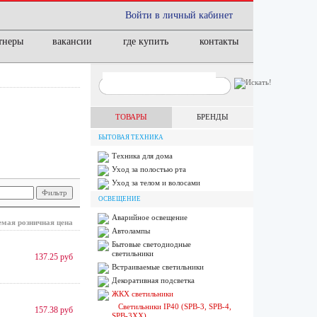
Войти в личный кабинет
тнеры
вакансии
где купить
контакты
ТОВАРЫ
БРЕНДЫ
БЫТОВАЯ ТЕХНИКА
Техника для дома
Уход за полостью рта
Уход за телом и волосами
ОСВЕЩЕНИЕ
Аварийное освещение
мая розничная цена
Автолампы
Бытовые светодиодные
светильники
137.25 руб
Встраиваемые светильники
Декоративная подсветка
ЖКХ светильники
Светильники IP40 (SPB-3, SPB-4,
157.38 руб
SPB-3ХХ)