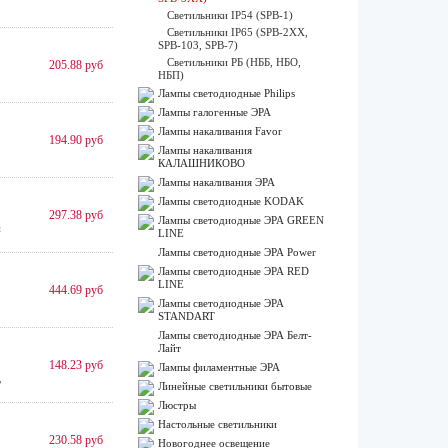
Светильники IP54 (SPB-1)
Светильники IP65 (SPB-2ХХ,
SPB-103, SPB-7)
Светильники РБ (НББ, НБО,
205.88 руб
НБП)
Лампы cветодиодные Philips
Лампы галогенные ЭРА
Лампы накаливания Favor
194.90 руб
Лампы накаливания
КАЛАШНИКОВО
Лампы накаливания ЭРА
Лампы светодиодные KODAK
297.38 руб
Лампы светодиодные ЭРА GREEN
м
LINE
Лампы светодиодные ЭРА Power
Лампы светодиодные ЭРА RED
LINE
444.69 руб
Лампы светодиодные ЭРА
STANDART
Лампы светодиодные ЭРА Белт-
Лайт
148.23 руб
Лампы филаментные ЭРА
,
Линейные светильники бытовые
Люстры
Настольные светильники
230.58 руб
Новогоднее освещение