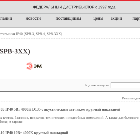
ФЕДЕРАЛЬНЫЙ ДИСТРИБЬЮТОР с 1997 года
мпании
новости
поставщикам
цены
акции
пар
етильники IP40 (SPB-3, SPB-4, SPB-3ХХ)
 SPB-3ХХ)
Код поставщика:
Рекомендуе
5 IP40 5Вт 4000K D135 с акустическим датчиком круглый накладной
 клеток, балконов, подвалов, технических и подсобных помещений. А также для бытового
блоке, в гараже.
10 IP40 10Вт 4000К круглый накладной