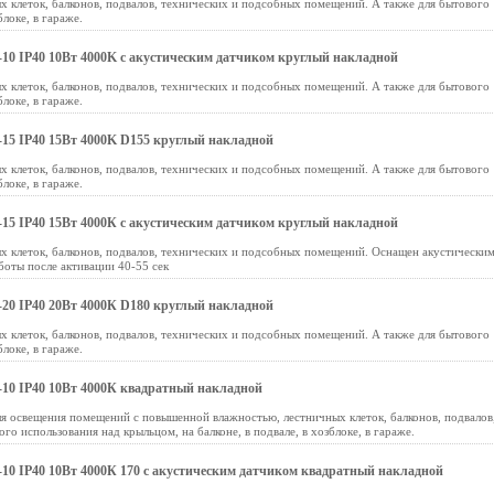
 клеток, балконов, подвалов, технических и подсобных помещений. А также для бытового
блоке, в гараже.
0 IP40 10Вт 4000K с акустическим датчиком круглый накладной
 клеток, балконов, подвалов, технических и подсобных помещений. А также для бытового
блоке, в гараже.
15 IP40 15Вт 4000K D155 круглый накладной
 клеток, балконов, подвалов, технических и подсобных помещений. А также для бытового
блоке, в гараже.
5 IP40 15Вт 4000К с акустическим датчиком круглый накладной
х клеток, балконов, подвалов, технических и подсобных помещений. Оснащен акустически
боты после активации 40-55 сек
20 IP40 20Вт 4000К D180 круглый накладной
 клеток, балконов, подвалов, технических и подсобных помещений. А также для бытового
блоке, в гараже.
10 IP40 10Вт 4000К квадратный накладной
 освещения помещений с повышенной влажностью, лестничных клеток, балконов, подвалов
о использования над крыльцом, на балконе, в подвале, в хозблоке, в гараже.
0 IP40 10Вт 4000К 170 с акустическим датчиком квадратный накладной