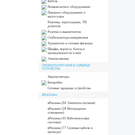
Кабель
Низковольтное оборудование
Паяльное оборудование и
аксессуары
Разъёмы, переходники, ТВ
делители
Розетки и выключатели
Стабилизаторы напряжения
Удлинители и сетевые фильтры
Шкафы, корпуса, боксы и
принадлежности к ним
Электрозвонки
ЭЛЕМЕНТЫ ПИТАНИЯ И ЗАРЯДНЫЕ
УСТРОЙСТВА
Аккумуляторы
Батарейки
Сетевые зарядные устройства
ЯРЕКЛАМА
яРеклама (04 Элементы питания)
яРеклама (28 Интерьерное
освещение)
яРеклама (45 Кабеленесущие
системы)
яРеклама (77 Силовые кабели и
провода)