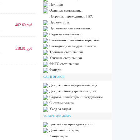
,
Ночники
Офисные светильники
Патроны, переходники, ПРА
Прожекторы
402.60 руб
Промышленные светильники
,
Садовые светильники
Светильники линейные торговые
Светодиодные модули и ленты
518.81 руб
Трековые светильники
,
Уличные светильники
ФИТО светильники
Фонари
САД И ОГОРОД
Декоративное оформление сада
Декоративные украшения дома
Садовый инвентарь и инструменты
Системы полива
Уход за садом
ТОВАРЫ ДЛЯ ДОМА
Бритвенные принадлежности
Домашний интерьер
Канцтовары