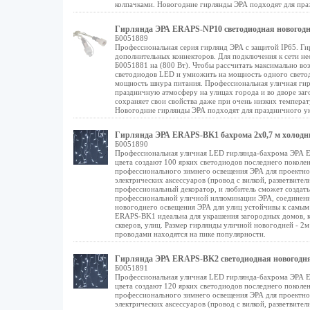
колпачками. Новогодние гирлянды ЭРА подходят для праз
Гирлянда ЭРА ERAPS-NP10 светодиодная новогодня
Б0051889
Профессиональная серия гирлянд ЭРА с защитой IP65. Ги
дополнительных коннекторов. Для подключения к сети не
Б0051881 на (800 Вт). Чтобы рассчитать максимально во
светодиодов LED и умножить на мощность одного светод
мощность шнура питания. Профессиональная уличная гирл
праздничную атмосферу на улицах города и во дворе за
сохраняет свои свойства даже при очень низких темпера
Новогодние гирлянды ЭРА подходят для праздничного ук
Гирлянда ЭРА ERAPS-BK1 бахрома 2x0,7 м холодн
Б0051890
Профессиональная уличная LED гирлянда-бахрома ЭРА ER
цвета создают 100 ярких светодиодов последнего поколе
профессионального зимнего освещения ЭРА для проектно
электрических аксессуаров (провод с вилкой, разветвител
профессиональный декоратор, и любитель сможет создать
профессиональной уличной иллюминации ЭРА, соединени
новогоднего освещения ЭРА для улиц устойчивы к самым 
ERAPS-BK1 идеальна для украшения загородных домов, ко
скверов, улиц. Размер гирлянды уличной новогодней - 2м
проводами находятся на пике популярности.
Гирлянда ЭРА ERAPS-BK2 светодиодная новогодняя
Б0051891
Профессиональная уличная LED гирлянда-бахрома ЭРА ER
цвета создают 120 ярких светодиодов последнего поколе
профессионального зимнего освещения ЭРА для проектно
электрических аксессуаров (провод с вилкой, разветвител