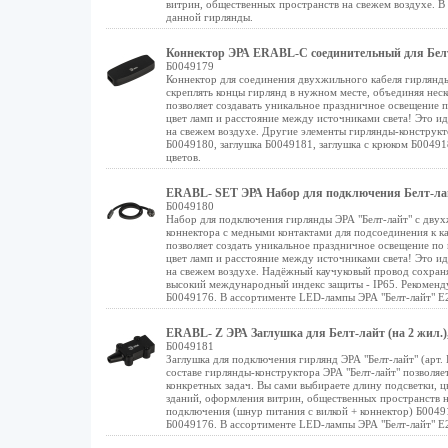
витрин, общественных пространств на свежем воздухе. В
данной гирлянды.
Коннектор ЭРА ERABL-C соединительный для Бел
Б0049179
Коннектор для соединения двухжильного кабеля гирлянды 
скреплять концы гирлянд в нужном месте, объединяя неск
позволяет создавать уникальное праздничное освещение 
цвет ламп и расстояние между источниками света! Это и
на свежем воздухе. Другие элементы гирлянды-конструкто
Б0049180, заглушка Б0049181, заглушка с крюком Б00491
цветов.
ERABL- SET ЭРА Набор для подключения Белт-лайт
Б0049180
Набор для подключения гирлянды ЭРА "Белт-лайт" c двухж
коннектора с медными контактами для подсоединения к ка
позволяет создать уникальное праздничное освещение по
цвет ламп и расстояние между источниками света! Это и
на свежем воздухе. Надёжный каучуковый провод сохраня
высокий международный индекс защиты - IP65. Рекоменд
Б0049176. В ассортименте LED-лампы ЭРА "Белт-лайт" Е2
ERABL- Z ЭРА Заглушка для Белт-лайт (на 2 жил.),
Б0049181
Заглушка для подключения гирлянд ЭРА "Белт-лайт" (арт.
составе гирлянды-конструктора ЭРА "Белт-лайт" позволя
конкретных задач. Вы сами выбираете длину подсветки, ц
зданий, оформления витрин, общественных пространств н
подключения (шнур питания с вилкой + коннектор) Б0049
Б0049176. В ассортименте LED-лампы ЭРА "Белт-лайт" E2