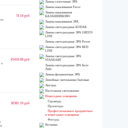
Лампы галогенные ЭРА
Лампы накаливания Favor
Лампы накаливания
74.18 руб
КАЛАШНИКОВО
ном
Лампы накаливания ЭРА
Лампы светодиодные KODAK
Лампы светодиодные ЭРА GREEN
LINE
Лампы светодиодные ЭРА Power
Лампы светодиодные ЭРА RED
LINE
Лампы светодиодные ЭРА
45410.08 руб
STANDART
 и
Лампы светодиодные ЭРА Белт-
Лайт
Лампы филаментные ЭРА
Линейные светильники бытовые
Люстры
Настольные светильники
Новогоднее освещение
Гирлянды
30381.10 руб
Проекторы
Профессиональное праздничное
и новогоднее освещение
Фигуры
м
Ночники
ия