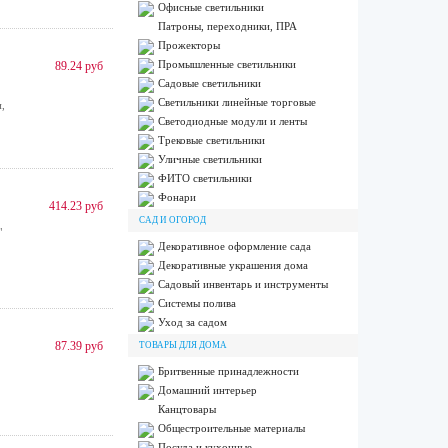
Офисные светильники
Патроны, переходники, ПРА
Прожекторы
Промышленные светильники
89.24 руб
Садовые светильники
Светильники линейные торговые
,
Светодиодные модули и ленты
Трековые светильники
Уличные светильники
ФИТО светильники
Фонари
414.23 руб
САД И ОГОРОД
"
Декоративное оформление сада
Декоративные украшения дома
Садовый инвентарь и инструменты
Системы полива
Уход за садом
87.39 руб
ТОВАРЫ ДЛЯ ДОМА
Бритвенные принадлежности
Домашний интерьер
Канцтовары
Общестроительные материалы
Посуда и кухонные