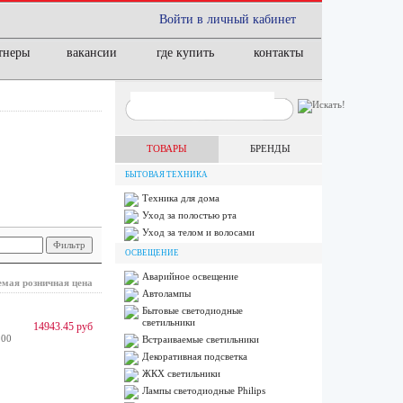
Войти в личный кабинет
тнеры
вакансии
где купить
контакты
ТОВАРЫ
БРЕНДЫ
БЫТОВАЯ ТЕХНИКА
Техника для дома
Уход за полостью рта
Уход за телом и волосами
ОСВЕЩЕНИЕ
Аварийное освещение
мая розничная цена
Автолампы
Бытовые светодиодные
светильники
14943.45 руб
100
Встраиваемые светильники
Декоративная подсветка
ЖКХ светильники
Лампы cветодиодные Philips