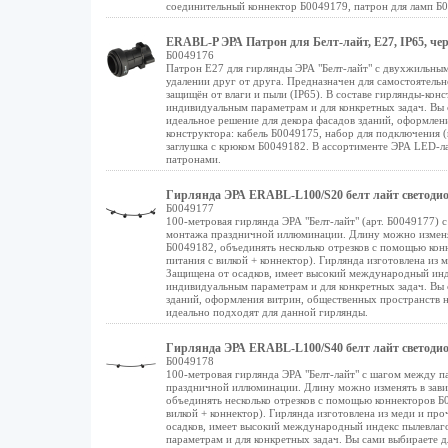
соединительный коннектор Б0049179, патрон для ламп Б0
ERABL-P ЭРА Патрон для Белт-лайт, E27, IP65, чер
Б0049176
Патрон Е27 для гирлянды ЭРА "Белт-лайт" с двухжильным
удалении друг от друга. Предназначен для самостоятель
защищён от влаги и пыли (IP65). В составе гирлянды-кон
индивидуальным параметрам и для конкретных задач. Вы 
идеальное решение для декора фасадов зданий, оформлен
конструктора: кабель Б0049175, набор для подключения (
заглушка с крюком Б0049182. В ассортименте ЭРА LED-ла
патронами.
Гирлянда ЭРА ERABL-L100/S20 белт лайт светодио
Б0049177
100-метровая гирлянда ЭРА "Белт-лайт" (арт. Б0049177) 
монтажа праздничной иллюминации. Длину можно изменять
Б0049182, объединять несколько отрезков с помощью ко
питания с вилкой + коннектор). Гирлянда изготовлена из
Защищена от осадков, имеет высокий международный инде
индивидуальным параметрам и для конкретных задач. Вы с
зданий, оформления витрин, общественных пространств н
идеально подходят для данной гирлянды.
Гирлянда ЭРА ERABL-L100/S40 белт лайт светодио
Б0049178
100-метровая гирлянда ЭРА "Белт-лайт" с шагом между п
праздничной иллюминации. Длину можно изменять в завис
объединять несколько отрезков с помощью коннекторов Б
вилкой + коннектор). Гирлянда изготовлена из меди и пр
осадков, имеет высокий международный индекс пылевлаго
параметрам и для конкретных задач. Вы сами выбираете д