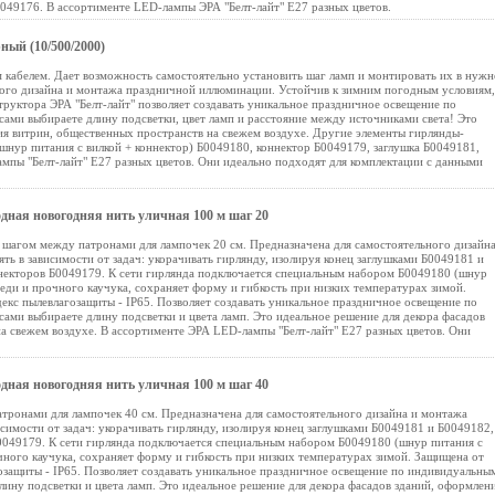
049176. В ассортименте LED-лампы ЭРА "Белт-лайт" E27 разных цветов.
ный (10/500/2000)
 кабелем. Дает возможность самостоятельно установить шаг ламп и монтировать их в нуж
ного дизайна и монтажа праздничной иллюминации. Устойчив к зимним погодным условиям,
структора ЭРА "Белт-лайт" позволяет создавать уникальное праздничное освещение по
сами выбираете длину подсветки, цвет ламп и расстояние между источниками света! Это
ия витрин, общественных пространств на свежем воздухе. Другие элементы гирлянды-
шнур питания с вилкой + коннектор) Б0049180, коннектор Б0049179, заглушка Б0049181,
мпы "Белт-лайт" E27 разных цветов. Они идеально подходят для комплектации с данными
дная новогодняя нить уличная 100 м шаг 20
с шагом между патронами для лампочек 20 см. Предназначена для самостоятельного дизайна
 в зависимости от задач: укорачивать гирлянду, изолируя конец заглушками Б0049181 и
ннекторов Б0049179. К сети гирлянда подключается специальным набором Б0049180 (шнур
 меди и прочного каучука, сохраняет форму и гибкость при низких температурах зимой.
кс пылевлагозащиты - IP65. Позволяет создавать уникальное праздничное освещение по
ами выбираете длину подсветки и цвета ламп. Это идеальное решение для декора фасадов
а свежем воздухе. В ассортименте ЭРА LED-лампы "Белт-лайт" E27 разных цветов. Они
дная новогодняя нить уличная 100 м шаг 40
атронами для лампочек 40 см. Предназначена для самостоятельного дизайна и монтажа
имости от задач: укорачивать гирлянду, изолируя конец заглушками Б0049181 и Б0049182,
0049179. К сети гирлянда подключается специальным набором Б0049180 (шнур питания с
очного каучука, сохраняет форму и гибкость при низких температурах зимой. Защищена от
защиты - IP65. Позволяет создавать уникальное праздничное освещение по индивидуальны
лину подсветки и цвета ламп. Это идеальное решение для декора фасадов зданий, оформлен