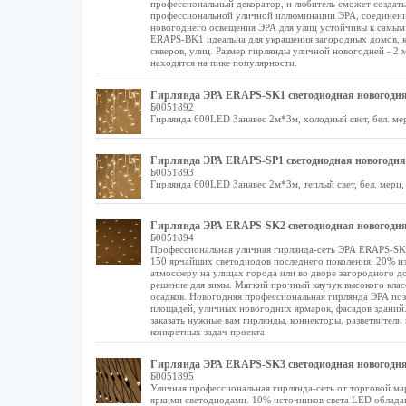
профессиональный декоратор, и любитель сможет создать
профессиональной уличной иллюминации ЭРА, соединени
новогоднего освещения ЭРА для улиц устойчивы к самым 
ERAPS-BK1 идеальна для украшения загородных домов, ко
скверов, улиц. Размер гирлянды уличной новогодней - 2 
находятся на пике популярности.
Гирлянда ЭРА ERAPS-SK1 светодиодная новогодняя
Б0051892
Гирлянда 600LED Занавес 2м*3м, холодный свет, бел. мерц
Гирлянда ЭРА ERAPS-SP1 светодиодная новогодняя 
Б0051893
Гирлянда 600LED Занавес 2м*3м, теплый свет, бел. мерц,
Гирлянда ЭРА ERAPS-SK2 светодиодная новогодняя
Б0051894
Профессиональная уличная гирлянда-сеть ЭРА ERAPS-SK2
150 ярчайших светодиодов последнего поколения, 20% и
атмосферу на улицах города или во дворе загородного д
решение для зимы. Мягкий прочный каучук высокого класс
осадков. Новогодняя профессиональная гирлянда ЭРА поз
площадей, уличных новогодних ярмарок, фасадов зданий
заказать нужные вам гирлянды, коннекторы, разветвители
конкретных задач проекта.
Гирлянда ЭРА ERAPS-SK3 светодиодная новогодняя
Б0051895
Уличная профессиональная гирлянда-сеть от торговой ма
яркими светодиодами. 10% источников света LED обладаю