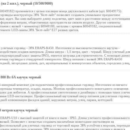
а 2 жил.), черный (10/500/9000)
 Б0049182) применяется с целью изоляции конца двухжильного кабеля (арт. Б0049175).
ирлянды-конструктора ЭРА "Белт-лайт" позволяет создавать уникальное праздничное
ых задач. Вы сами выбираете длину подсветки, цвет ламп и расстояние между источниками
, оформления витрин, общественных пространств на свежем воздухе. Другие элементы
тания с вилкой + коннектор) Б0049180, заглушка с крюком Б0049182, соединительный
тименте LED-лампы ЭРА "Белт-лайт" E27 разных цветов.
 уличных гирлянд - ЭРА ERAPS-K450. Изготовлен из высококачественного каучука -
оздействию осадков материала. Длина шнура - 1,5 метра, цвет - черный. Шнур уличный для
еждународный класс защиты IP65), имеется заглушка для герметичности. С помощью данно
ичные гирлянды к стандартной электросети. Шнур питания с вилкой ЭРА ERAPS-K450
теджей, загородных домов, дач, муниципальных и коммерческих объектов, городских улиц,
800 Вт 6А каучук черный
амперный комплект для подключения профессиональных гирлянд. Изготовлен из мягкого
перепады температур, осадки, надедь. Монтаж профессионального новогоднего освещения
даже для любителя. А профессиональные светотехники и дизайнеры с помощью таких улич
тивные LED-инсталляции. Профессиональный каучуковый шнур питания для уличных гирлянд
дней иллюминации фасадов зданий, наружных витрин, улиц, парков, коттеджей.
0 метров каучук черный
ERAPS-U10 с высокой защитой от влаги и пыли - IP65. Длина уличного профессионального
вилкой. Позволяет с легкостью создавать масштабные новогодние инсталляции на
офессиональный для уличных гирлянд от торговой марки ЭРА устойчив к морозам, перепада
нальное новогоднее освещение ЭРА производится на заводах мирового уровня и является