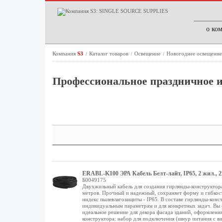
о ко
Компания
S3
Каталог товаров
Освещение
Новогоднее освещени
/
/
/
Профессиональное праздничное и
ERABL-K100 ЭРА Кабель Белт-лайт, IP65, 2 жил., 2х
Б0049175
Двухжильный кабель для создания гирлянды-конструктора Э
метров. Прочный и надежный, сохраняет форму и гибкос
индекс пылевлагозащиты - IP65. В составе гирлянды-конс
индивидуальным параметрам и для конкретных задач. Вы 
идеальное решение для декора фасада зданий, оформлени
конструктора: набор для подключения (шнур питания с ви