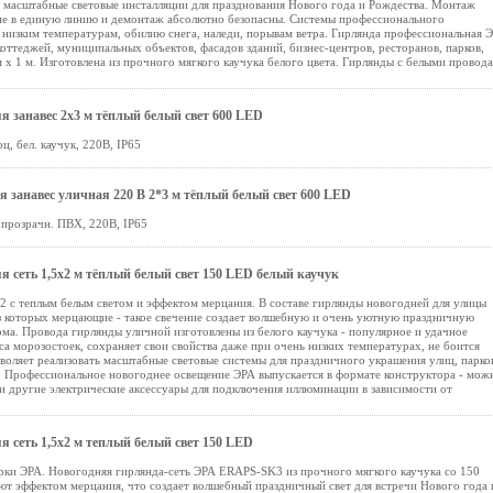
 масштабные световые инсталляции для празднования Нового года и Рождества. Монтаж
е в единую линию и демонтаж абсолютно безопасны. Системы профессионального
низким температурам, обилию снега, наледи, порывам ветра. Гирлянда профессиональная 
ттеджей, муниципальных объектов, фасадов зданий, бизнес-центров, ресторанов, парков,
м х 1 м. Изготовлена из прочного мягкого каучука белого цвета. Гирлянды с белыми провод
 занавес 2x3 м тёплый белый свет 600 LED
, бел. каучук, 220В, IP65
занавес уличная 220 В 2*3 м тёплый белый свет 600 LED
 прозрачн. ПВХ, 220В, IP65
 сеть 1,5x2 м тёплый белый свет 150 LED белый каучук
 с теплым белым светом и эффектом мерцания. В составе гирлянды новогодней для улицы
з которых мерцающие - такое свечение создает волшебную и очень уютную праздничную
ома. Провода гирлянды уличной изготовлены из белого каучука - популярное и удачное
а морозостоек, сохраняет свои свойства даже при очень низких температурах, не боится
воляет реализовать масштабные световые системы для праздничного украшения улиц, парко
. Профессиональное новогоднее освещение ЭРА выпускается в формате конструктора - мож
 и другие электрические аксессуары для подключения иллюминации в зависимости от
 сеть 1,5x2 м теплый белый свет 150 LED
рки ЭРА. Новогодняя гирлянда-сеть ЭРА ERAPS-SK3 из прочного мягкого каучука со 150
т эффектом мерцания, что создает волшебный праздничный свет для встречи Нового года 