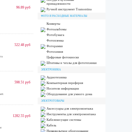
принадлежности
96.89 руб
Ручной инструмент Tramontina
ФОТО И РАСХОДНЫЕ МАТЕРИАЛЫ
Конверты
Фотоальбомы
Фотобумага
Фотопленка
522.48 руб
Фоторамки
Фотохимия
го
Цифровые фотокиоски
Штативы и чехлы для фототехники
ЭЛЕКТРОНИКА
Аудиотехника
598.51 руб
Компьютерная переферия
Носители информации
ных
Оборудование для умного дома
ЭЛЕКТРОТОВАРЫ
Аксессуары для электромонтажа
Инструменты для электромонтажа
1282.55 руб
Кабеленесущие системы
Кабель
м
Низковольтное оборудование