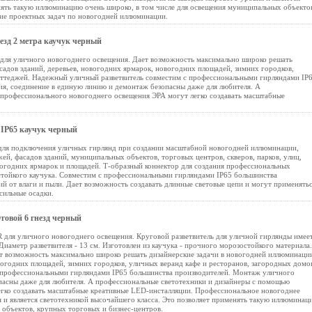
нять такую иллюминацию очень широко, в том числе для освещения муниципальных объекто
ие проектных задач по новогодней иллюминации.
езд 2 метра каучук черный
для уличного новогоднего освещения. Дает возможность максимально широко решать
садов зданий, деревьев, новогодних ярмарок, новогодних площадей, зимних городков,
коттеджей. Надежный уличный разветвитель совместим с профессиональными гирляндами IP
я, соединение в единую линию и демонтаж безопасны даже для любителя. А
профессионального новогоднего освещения ЭРА могут легко создавать масштабные
IP65 каучук черный
ля подключения уличных гирлянд при создании масштабной новогодней иллюминации,
ей, фасадов зданий, муниципальных объектов, торговых центров, скверов, парков, улиц,
вогодних ярмарок и площадей. Т-образный коннектор для создания профессиональных
стойкого каучука. Совместим с профессиональными гирляндами IP65 большинства
й от влаги и пыли. Дает возможность создавать длинные световые цепи и могут применять
сильные осадки.
говой 6 гнезд черный
для уличного новогоднего освещения. Круговой разветвитель для уличной гирлянды имеет
Диаметр разветвителя - 13 см. Изготовлен из каучука - прочного морозостойкого материала.
ет возможность максимально широко решать дизайнерские задачи в новогодней иллюминаци
вогодних площадей, зимних городков, уличных веранд кафе и ресторанов, загородных домо
 профессиональными гирляндами IP65 большинства производителей. Монтаж уличного
пасны даже для любителя. А профессиональные светотехники и дизайнеры с помощью
гко создавать масштабные креативные LED-инсталляции. Профессиональное новогоднее
 и является светотехникой высочайшего класса. Это позволяет применять такую иллюминац
 объектов, крупных торговых и бизнес-центров.