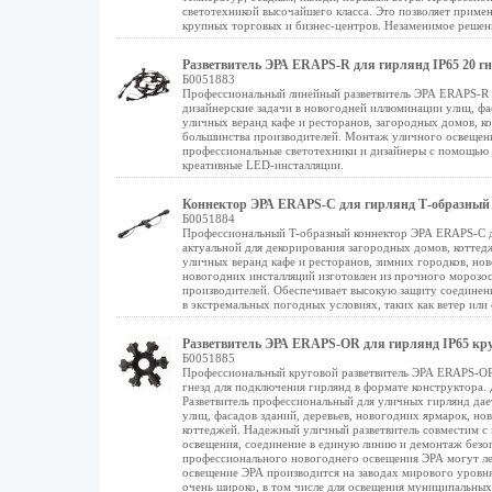
светотехникой высочайшего класса. Это позволяет приме
крупных торговых и бизнес-центров. Незаменимое решен
Разветвитель ЭРА ERAPS-R для гирлянд IP65 20 гн
Б0051883
Профессиональный линейный разветвитель ЭРА ERAPS-R 
дизайнерские задачи в новогодней иллюминации улиц, фа
уличных веранд кафе и ресторанов, загородных домов, 
большинства производителей. Монтаж уличного освещени
профессиональные светотехники и дизайнеры с помощью 
креативные LED-инсталляции.
Коннектор ЭРА ERAPS-C для гирлянд Т-образный 
Б0051884
Профессиональный T-образный коннектор ЭРА ERAPS-C д
актуальной для декорирования загородных домов, коттедж
уличных веранд кафе и ресторанов, зимних городков, но
новогодних инсталляций изготовлен из прочного морозо
производителей. Обеспечивает высокую защиту соединени
в экстремальных погодных условиях, таких как ветер или 
Разветвитель ЭРА ERAPS-OR для гирлянд IP65 кру
Б0051885
Профессиональный круговой разветвитель ЭРА ERAPS-OR 
гнезд для подключения гирлянд в формате конструктора. 
Разветвитель профессиональный для уличных гирлянд да
улиц, фасадов зданий, деревьев, новогодних ярмарок, но
коттеджей. Надежный уличный разветвитель совместим с
освещения, соединение в единую линию и демонтаж безо
профессионального новогоднего освещения ЭРА могут ле
освещение ЭРА производится на заводах мирового уровня
очень широко, в том числе для освещения муниципальных