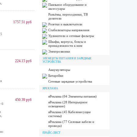
в,
Паяльное оборудование и
аксессуары
Разъёмы, переходники, ТВ
делители
1757.51 руб
Розетки и выключатели
Стабилизаторы напряжения
65
Удлинители и сетевые фильтры
Шкафы, корпуса, боксы и
принадлежности к ним
Электрозвонки
ЭЛЕМЕНТЫ ПИТАНИЯ И ЗАРЯДНЫЕ
224.15 руб
УСТРОЙСТВА
Аккумуляторы
Батарейки
ся
Сетевые зарядные устройства
ЯРЕКЛАМА
яРеклама (04 Элементы питания)
450.39 руб
яРеклама (28 Интерьерное
 6
освещение)
и
яРеклама (45 Кабеленесущие
в,
системы)
яРеклама (77 Силовые кабели и
провода)
ию
ПРАЙС-ЛИСТ