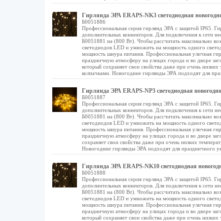
Гирлянда ЭРА ERAPS-NK3 светодиодная новогодняя
Б0051886
Профессиональная серия гирлянд ЭРА с защитой IP65. Ги
дополнительных коннекторов. Для подключения к сети не
Б0051881 на (800 Вт). Чтобы рассчитать максимально во
светодиодов LED и умножить на мощность одного светод
мощность шнура питания. Профессиональная уличная гирл
праздничную атмосферу на улицах города и во дворе заг
который сохраняет свои свойства даже при очень низких
колпачками. Новогодние гирлянды ЭРА подходят для праз
Гирлянда ЭРА ERAPS-NP3 светодиодная новогодняя
Б0051887
Профессиональная серия гирлянд ЭРА с защитой IP65. Ги
дополнительных коннекторов. Для подключения к сети не
Б0051881 на (800 Вт). Чтобы рассчитать максимально во
светодиодов LED и умножить на мощность одного светод
мощность шнура питания. Профессиональная уличная гирл
праздничную атмосферу на улицах города и во дворе за
сохраняет свои свойства даже при очень низких темпера
Новогодние гирлянды ЭРА подходят для праздничного ук
Гирлянда ЭРА ERAPS-NK10 светодиодная новогодн
Б0051888
Профессиональная серия гирлянд ЭРА с защитой IP65. Ги
дополнительных коннекторов. Для подключения к сети не
Б0051881 на (800 Вт). Чтобы рассчитать максимально во
светодиодов LED и умножить на мощность одного светод
мощность шнура питания. Профессиональная уличная гирл
праздничную атмосферу на улицах города и во дворе заг
который сохраняет свои свойства даже при очень низких