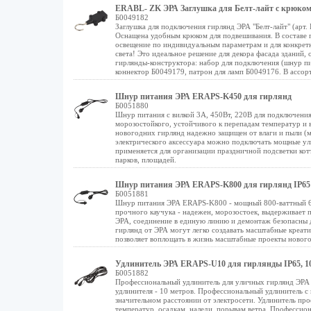
ERABL- ZK ЭРА Заглушка для Белт-лайт с крюком (н
Б0049182
Заглушка для подключения гирлянд ЭРА "Белт-лайт" (арт.
Оснащена удобным крюком для подвешивания. В составе г
освещение по индивидуальным параметрам и для конкретн
света! Это идеальное решение для декора фасада зданий
гирлянды-конструктора: набор для подключения (шнур пи
коннектор Б0049179, патрон для ламп Б0049176. В ассор
Шнур питания ЭРА ERAPS-K450 для гирлянд
Б0051880
Шнур питания с вилкой 3А, 450Вт, 220В для подключения
морозостойкого, устойчивого к перепадам температур и в
новогодних гирлянд надежно защищен от влаги и пыли (м
электрического аксессуара можно подключать мощные ул
применяется для организации праздничной подсветки кот
парков, площадей.
Шнур питания ЭРА ERAPS-K800 для гирлянд IP65 
Б0051881
Шнур питания ЭРА ERAPS-K800 - мощный 800-ваттный 6-
прочного каучука - надежен, морозостоек, выдерживает 
ЭРА, соединение в единую линию и демонтаж безопасны 
гирлянд от ЭРА могут легко создавать масштабные креа
позволяет воплощать в жизнь масштабные проекты нового
Удлинитель ЭРА ERAPS-U10 для гирлянды IP65, 1
Б0051882
Профессиональный удлинитель для уличных гирлянд ЭРА 
удлинителя - 10 метров. Профессиональный удлинитель с 
значительном расстоянии от электросети. Удлинитель пр
температур, осадкам, наледи, порывам ветра. Профессио