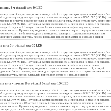
 нить 3 м тёплый свет 30 LED
рлянды данной серии соединяются между собой и с другими артикулами данной серии без
обходимо гирлянду или цепь гирлянд соединить со шнуром питания Б0051880 (450 Вт) или
зможное количество последовательно соединяемых гирлянд, нужно суммировать количество
иода LED (0, 07 Вт). Полученная суммарная мощность цепи гирлянд не может превышать
янда Нить длиной 3 метра с теплым белым светом имеет эффект мерцания, создаст
ородного дома. Провода гирлянды изготовлены из мягкого черного каучука высокого класса
 температурах и не боится осадков, а светодиоды защищены надежными влагозащитными
дничного украшения улиц, парков, площадей, новогодних ярмарок и фасадов зданий
 нить 3 м тёплый свет 30 LED
рлянды данной серии соединяются между собой и с другими артикулами данной серии без
обходимо гирлянду или цепь гирлянд соединить со шнуром питания Б0051880 (450 Вт) или
зможное количество последовательно соединяемых гирлянд, нужно суммировать количество
иода LED (0, 07 Вт). Полученная суммарная мощность цепи гирлянд не может превышать
янда Нить длиной 3 метра с теплым белым светом имеет эффект мерцания, создаст
городного дома. Провода гирлянды изготовлены из высококачественного ПВХ, который
турах и не боится осадков, а светодиоды защищены надежными влагозащитными колпачками.
рашения улиц, парков, площадей, новогодних ярмарок и фасадов зданий
яя нить уличная 10 м тёплый белый свет 100 LED
рлянды данной серии соединяются между собой и с другими артикулами данной серии без
обходимо гирлянду или цепь гирлянд соединить со шнуром питания Б0051880 (450 Вт) или
зможное количество последовательно соединяемых гирлянд, нужно суммировать количество
иода LED (0, 07 Вт). Полученная суммарная мощность цепи гирлянд не может превышать
янда Нить длиной 10 метров с теплым белым светом имеет эффект мерцания, создаст
ородного дома. Провода гирлянды изготовлены из мягкого черного каучука высокого класса
 температурах и не боится осадков, а светодиоды защищены надежными влагозащитными