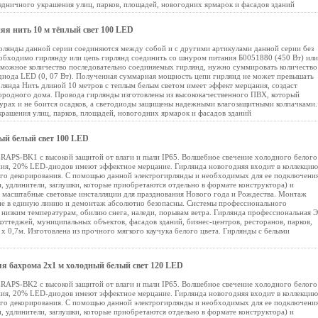
дничного украшения улиц, парков, площадей, новогодних ярмарок и фасадов зданий
я нить 10 м тёплый свет 100 LED
рлянды данной серии соединяются между собой и с другими артикулами данной серии без
обходимо гирлянду или цепь гирлянд соединить со шнуром питания Б0051880 (450 Вт) или
зможное количество последовательно соединяемых гирлянд, нужно суммировать количество
иода LED (0, 07 Вт). Полученная суммарная мощность цепи гирлянд не может превышать
янда Нить длиной 10 метров с теплым белым светом имеет эффект мерцания, создаст
городного дома. Провода гирлянды изготовлены из высококачественного ПВХ, который
турах и не боится осадков, а светодиоды защищены надежными влагозащитными колпачками.
рашения улиц, парков, площадей, новогодних ярмарок и фасадов зданий
ый белый свет 100 LED
APS-BK1 с высокой защитой от влаги и пыли IP65. Волшебное свечение холодного белого
ния, 20% LED-диодов имеют эффектное мерцание. Гирлянда новогодняя входит в коллекцию
го декорирования. С помощью данной электрогирлянды и необходимых для ее подключени
и, удлинители, заглушки, которые приобретаются отдельно в формате конструктора) и
 масштабные световые инсталляции для празднования Нового года и Рождества. Монтаж
е в единую линию и демонтаж абсолютно безопасны. Системы профессионального
низким температурам, обилию снега, наледи, порывам ветра. Гирлянда профессиональная 
ттеджей, муниципальных объектов, фасадов зданий, бизнес-центров, ресторанов, парков,
 х 0,7м. Изготовлена из прочного мягкого каучука белого цвета. Гирлянды с белыми
 бахрома 2x1 м холодный белый свет 120 LED
APS-BK2 с высокой защитой от влаги и пыли IP65. Волшебное свечение холодного белого
ния, 20% LED-диодов имеют эффектное мерцание. Гирлянда новогодняя входит в коллекцию
го декорирования. С помощью данной электрогирлянды и необходимых для ее подключени
и, удлинители, заглушки, которые приобретаются отдельно в формате конструктора) и