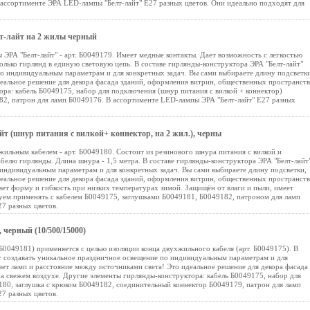
 ассортименте ЭРА LED-лампы "Белт-лайт" E27 разных цветов. Они идеально подходят для
т-лайт на 2 жилы черный
ЭРА "Белт-лайт" - арт. Б0049179. Имеет медные контакты. Дает возможность с легкостью
олько гирлянд в единую световую цепь. В составе гирлянды-конструктора ЭРА "Белт-лайт"
по индивидуальным параметрам и для конкретных задач. Вы сами выбираете длину подсветки
деальное решение для декора фасада зданий, оформления витрин, общественных пространств
ра: кабель Б0049175, набор для подключения (шнур питания с вилкой + коннектор)
82, патрон для ламп Б0049176. В ассортименте LED-лампы ЭРА "Белт-лайт" E27 разных
 (шнур питания с вилкой+ коннектор, на 2 жил.), черны
ильным кабелем - арт. Б0049180. Состоит из резинового шнура питания с вилкой и
белю гирлянды. Длина шнура - 1,5 метра. В составе гирлянды-конструктора ЭРА "Белт-лайт
 индивидуальным параметрам и для конкретных задач. Вы сами выбираете длину подсветки,
деальное решение для декора фасада зданий, оформления витрин, общественных пространств
ет форму и гибкость при низких температурах зимой. Защищён от влаги и пыли, имеет
уем применять с кабелем Б0049175, заглушками Б0049181, Б0049182, патроном для ламп
7 разных цветов.
 черный (10/500/15000)
 Б0049181) применяется с целью изоляции конца двухжильного кабеля (арт. Б0049175). В
ет создавать уникальное праздничное освещение по индивидуальным параметрам и для
вет ламп и расстояние между источниками света! Это идеальное решение для декора фасада
а свежем воздухе. Другие элементы гирлянды-конструктора: кабель Б0049175, набор для
180, заглушка с крюком Б0049182, соединительный коннектор Б0049179, патрон для ламп
7 разных цветов.