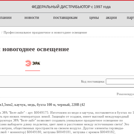
ФЕДЕРАЛЬНЫЙ ДИСТРИБЬЮТОР с 1997 года
мпании
новости
поставщикам
цены
акции
пар
е
Профессиональное праздничное и новогоднее освещение
/
 новогоднее освещение
Код поставщика:
Рекомендуе
1,5мм2, каучук, медь, бухта 100 м, черный, 220В (42
РА "Белт-лайт" - арт. Б0049175. Изготовлен из меди и каучука, поставляется в бухтах по 
ть при низких температурах зимой. Защищён от осадков, имеет высокий международный
труктора ЭРА "Белт-лайт" позволяет создавать уникальное праздничное освещение по
сами выбираете длину подсветки, цвет ламп и расстояние между источниками света! Это
я витрин, общественных пространств на свежем воздухе. Другие элементы гирлянды-
лкой + коннектор) Б0049180, заглушка Б0049181, заглушка с крюком Б0049182,