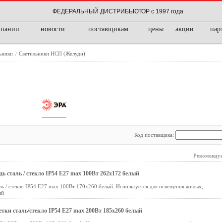
ФЕДЕРАЛЬНЫЙ ДИСТРИБЬЮТОР с 1997 года
мпании
новости
поставщикам
цены
акции
пар
ьники
Светильники НСП (Желуди)
/
Код поставщика:
Рекомендуе
 сталь / стекло IP54 E27 max 100Вт 262х172 белый
ь / стекло IP54 E27 max 100Вт 170х260 белый. Используется для освещения жилых,
ий
тки сталь/стекло IP54 E27 max 200Вт 185х260 белый