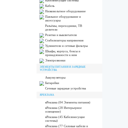
Кабеленесущие системы
Кабель
Низковольтное оборудование
Паяльное оборудование и
аксессуары
Разъёмы, переходники, ТВ
делители
Розетки и выключатели
Стабилизаторы напряжения
Удлинители и сетевые фильтры
Шкафы, корпуса, боксы и
принадлежности к ним
Электрозвонки
ЭЛЕМЕНТЫ ПИТАНИЯ И ЗАРЯДНЫЕ
УСТРОЙСТВА
Аккумуляторы
Батарейки
Сетевые зарядные устройства
ЯРЕКЛАМА
яРеклама (04 Элементы питания)
яРеклама (28 Интерьерное
освещение)
яРеклама (45 Кабеленесущие
системы)
яРеклама (77 Силовые кабели и