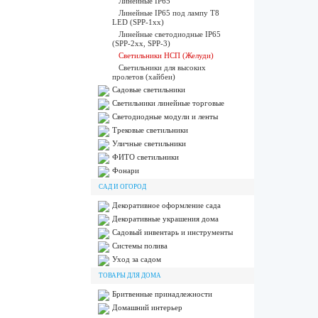
Линейные IP65
Линейные IP65 под лампу T8
LED (SPP-1xx)
Линейные светодиодные IP65
(SPP-2xx, SPP-3)
Светильники НСП (Желуди)
Светильники для высоких
пролетов (хайбеи)
Садовые светильники
Светильники линейные торговые
Светодиодные модули и ленты
Трековые светильники
Уличные светильники
ФИТО светильники
Фонари
САД И ОГОРОД
Декоративное оформление сада
Декоративные украшения дома
Садовый инвентарь и инструменты
Системы полива
Уход за садом
ТОВАРЫ ДЛЯ ДОМА
Бритвенные принадлежности
Домашний интерьер