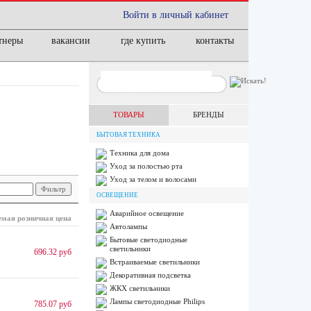
Войти в личный кабинет
тнеры
вакансии
где купить
контакты
ТОВАРЫ
БРЕНДЫ
БЫТОВАЯ ТЕХНИКА
Техника для дома
Уход за полостью рта
Уход за телом и волосами
ОСВЕЩЕНИЕ
Аварийное освещение
мая розничная цена
Автолампы
Бытовые светодиодные
светильники
696.32 руб
Встраиваемые светильники
Декоративная подсветка
ЖКХ светильники
Лампы cветодиодные Philips
785.07 руб