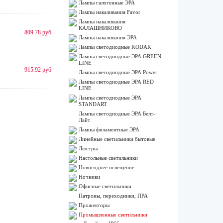
Лампы галогенные ЭРА
Лампы накаливания Favor
Лампы накаливания
КАЛАШНИКОВО
809.78 руб
Лампы накаливания ЭРА
Лампы светодиодные KODAK
Лампы светодиодные ЭРА GREEN
LINE
915.92 руб
Лампы светодиодные ЭРА Power
Лампы светодиодные ЭРА RED
LINE
Лампы светодиодные ЭРА
STANDART
Лампы светодиодные ЭРА Белт-
Лайт
Лампы филаментные ЭРА
Линейные светильники бытовые
Люстры
Настольные светильники
Новогоднее освещение
Ночники
Офисные светильники
Патроны, переходники, ПРА
Прожекторы
Промышленные светильники