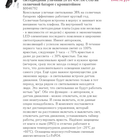
светодиодный уличный 20 Вт 450 Лм COB на
солнечной батарее с кронштейном
Б0046792
Консольные уличные светильники ЭРА на солнечных
батареях эффективно работают круглый год.
Солнечная батарея встроена в корпус и занимает всю
внешнюю часть плафона. На внутренней части
размещены светодиодные платы (одна или несколько
- в звисимости от модели) с яркими и экономичными
LED-элементами последнего поколения и широкими
светоотражателями. Имеют авторежим,
позволяющий с успехом экономить заряд. В течение
первого часа после включения светят со 100%
яркостью, следующие 3 часа - с 70% яркостью и
далее до рассвета - с 30% яркостью. Так мы
получаем максимально яркий свет в нужное время
(вечером, сразу после захода солнца) и гарантию
того, что дополнительного освещения хватит до
самого утра. Ещё одно важное преимущество для
экономии заряда - в светильники встроен датчик
движения. Освещение будет включено только в тот
период, когда рядом со светильником находятся
люди. Это значит, что светильники не будут работать
ночью "зря". Обе эти функции - и авторежим, и
датчик движения - можно отключать, если для вас
они неактуальны. И снова включать, если данные
опции понадобились. В комплекте поставляется
пульт дистанционного управления, который
позволяет на расстоянии включать и выключать свет,
отключать датчик движения, устанавливать таймер
работы, регулировать яркость. Надёжно защищены
от влаги и пыли (IP65) и отлично работают в
широком температурном диапазоне (от -20°C до
+60°C). Оснащены морозоустойчивым сменным
аккумулятором Li-FePO4.