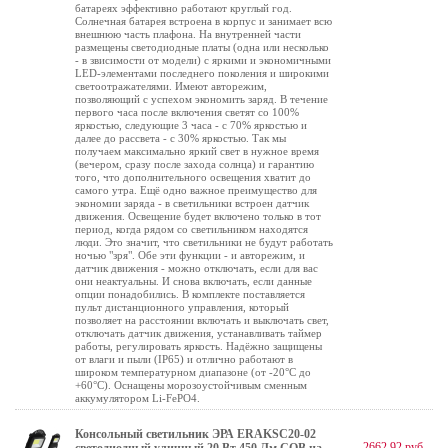
батареях эффективно работают круглый год.
Солнечная батарея встроена в корпус и занимает всю
внешнюю часть плафона. На внутренней части
размещены светодиодные платы (одна или несколько
- в звисимости от модели) с яркими и экономичными
LED-элементами последнего поколения и широкими
светоотражателями. Имеют авторежим,
позволяющий с успехом экономить заряд. В течение
первого часа после включения светят со 100%
яркостью, следующие 3 часа - с 70% яркостью и
далее до рассвета - с 30% яркостью. Так мы
получаем максимально яркий свет в нужное время
(вечером, сразу после захода солнца) и гарантию
того, что дополнительного освещения хватит до
самого утра. Ещё одно важное преимущество для
экономии заряда - в светильники встроен датчик
движения. Освещение будет включено только в тот
период, когда рядом со светильником находятся
люди. Это значит, что светильники не будут работать
ночью "зря". Обе эти функции - и авторежим, и
датчик движения - можно отключать, если для вас
они неактуальны. И снова включать, если данные
опции понадобились. В комплекте поставляется
пульт дистанционного управления, который
позволяет на расстоянии включать и выключать свет,
отключать датчик движения, устанавливать таймер
работы, регулировать яркость. Надёжно защищены
от влаги и пыли (IP65) и отлично работают в
широком температурном диапазоне (от -20°C до
+60°C). Оснащены морозоустойчивым сменным
аккумулятором Li-FePO4.
Консольный светильник ЭРА ERAKSC20-02
2662.92 руб