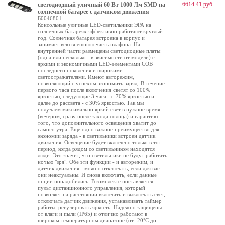
6614.41 руб
светодиодный уличный 60 Вт 1000 Лм SMD на
солнечной батарее с датчиком движения
Б0046801
Консольные уличные LED-светильники ЭРА на
солнечных батареях эффективно работают круглый
год. Солнечная батарея встроена в корпус и
занимает всю внешнюю часть плафона. На
внутренней части размещены светодиодные платы
(одна или несколько - в звисимости от модели) с
яркими и экономичными LED-элементами COB
последнего поколения и широкими
светоотражателями. Имеют авторежим,
позволяющий с успехом экономить заряд. В течение
первого часа после включения светят со 100%
яркостью, следующие 3 часа - с 70% яркостью и
далее до рассвета - с 30% яркостью. Так мы
получаем максимально яркий свет в нужное время
(вечером, сразу после захода солнца) и гарантию
того, что дополнительного освещения хватит до
самого утра. Ещё одно важное преимущество для
экономии заряда - в светильники встроен датчик
движения. Освещение будет включено только в тот
период, когда рядом со светильником находятся
люди. Это значит, что светильники не будут работать
ночью "зря". Обе эти функции - и авторежим, и
датчик движения - можно отключать, если для вас
они неактуальны. И снова включать, если данные
опции понадобились. В комплекте поставляется
пульт дистанционного управления, который
позволяет на расстоянии включать и выключать свет,
отключать датчик движения, устанавливать таймер
работы, регулировать яркость. Надёжно защищены
от влаги и пыли (IP65) и отлично работают в
широком температурном диапазоне (от -20°C до