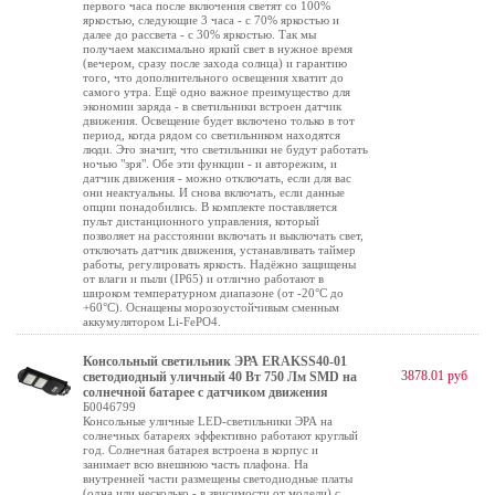
первого часа после включения светят со 100%
яркостью, следующие 3 часа - с 70% яркостью и
далее до рассвета - с 30% яркостью. Так мы
получаем максимально яркий свет в нужное время
(вечером, сразу после захода солнца) и гарантию
того, что дополнительного освещения хватит до
самого утра. Ещё одно важное преимущество для
экономии заряда - в светильники встроен датчик
движения. Освещение будет включено только в тот
период, когда рядом со светильником находятся
люди. Это значит, что светильники не будут работать
ночью "зря". Обе эти функции - и авторежим, и
датчик движения - можно отключать, если для вас
они неактуальны. И снова включать, если данные
опции понадобились. В комплекте поставляется
пульт дистанционного управления, который
позволяет на расстоянии включать и выключать свет,
отключать датчик движения, устанавливать таймер
работы, регулировать яркость. Надёжно защищены
от влаги и пыли (IP65) и отлично работают в
широком температурном диапазоне (от -20°C до
+60°C). Оснащены морозоустойчивым сменным
аккумулятором Li-FePO4.
Консольный светильник ЭРА ERAKSS40-01
3878.01 руб
светодиодный уличный 40 Вт 750 Лм SMD на
солнечной батарее с датчиком движения
Б0046799
Консольные уличные LED-светильники ЭРА на
солнечных батареях эффективно работают круглый
год. Солнечная батарея встроена в корпус и
занимает всю внешнюю часть плафона. На
внутренней части размещены светодиодные платы
(одна или несколько - в звисимости от модели) с