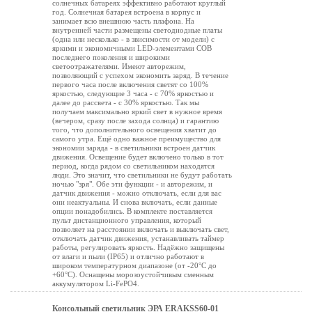
солнечных батареях эффективно работают круглый
год. Солнечная батарея встроена в корпус и
занимает всю внешнюю часть плафона. На
внутренней части размещены светодиодные платы
(одна или несколько - в звисимости от модели) с
яркими и экономичными LED-элементами COB
последнего поколения и широкими
светоотражателями. Имеют авторежим,
позволяющий с успехом экономить заряд. В течение
первого часа после включения светят со 100%
яркостью, следующие 3 часа - с 70% яркостью и
далее до рассвета - с 30% яркостью. Так мы
получаем максимально яркий свет в нужное время
(вечером, сразу после захода солнца) и гарантию
того, что дополнительного освещения хватит до
самого утра. Ещё одно важное преимущество для
экономии заряда - в светильники встроен датчик
движения. Освещение будет включено только в тот
период, когда рядом со светильником находятся
люди. Это значит, что светильники не будут работать
ночью "зря". Обе эти функции - и авторежим, и
датчик движения - можно отключать, если для вас
они неактуальны. И снова включать, если данные
опции понадобились. В комплекте поставляется
пульт дистанционного управления, который
позволяет на расстоянии включать и выключать свет,
отключать датчик движения, устанавливать таймер
работы, регулировать яркость. Надёжно защищены
от влаги и пыли (IP65) и отлично работают в
широком температурном диапазоне (от -20°C до
+60°C). Оснащены морозоустойчивым сменным
аккумулятором Li-FePO4.
Консольный светильник ЭРА ERAKSS60-01