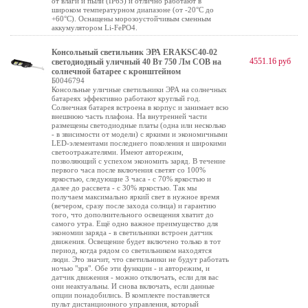
от влаги и пыли (IP65) и отлично работают в
широком температурном диапазоне (от -20°C до
+60°C). Оснащены морозоустойчивым сменным
аккумулятором Li-FePO4.
Консольный светильник ЭРА ERAKSC40-02
4551.16 руб
светодиодный уличный 40 Вт 750 Лм COB на
солнечной батарее с кронштейном
Б0046794
Консольные уличные светильники ЭРА на солнечных
батареях эффективно работают круглый год.
Солнечная батарея встроена в корпус и занимает всю
внешнюю часть плафона. На внутренней части
размещены светодиодные платы (одна или несколько
- в звисимости от модели) с яркими и экономичными
LED-элементами последнего поколения и широкими
светоотражателями. Имеют авторежим,
позволяющий с успехом экономить заряд. В течение
первого часа после включения светят со 100%
яркостью, следующие 3 часа - с 70% яркостью и
далее до рассвета - с 30% яркостью. Так мы
получаем максимально яркий свет в нужное время
(вечером, сразу после захода солнца) и гарантию
того, что дополнительного освещения хватит до
самого утра. Ещё одно важное преимущество для
экономии заряда - в светильники встроен датчик
движения. Освещение будет включено только в тот
период, когда рядом со светильником находятся
люди. Это значит, что светильники не будут работать
ночью "зря". Обе эти функции - и авторежим, и
датчик движения - можно отключать, если для вас
они неактуальны. И снова включать, если данные
опции понадобились. В комплекте поставляется
пульт дистанционного управления, который