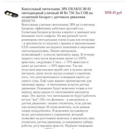
Консольный светильник ЭРА ERAKSC40-01
3958.45 руб
светодиодный уличный 40 Вт 750 Лм COB на
солнечной батарее с датчиком движения
Б0046793
Консольные уличные светильники ЭРА на солнечных
батареях эффективно работают круглый год.
Солнечная батарея встроена в корпус и занимает всю
внешнюю часть плафона. На внутренней части
размещены светодиодные платы (одна или несколько
- в звисимости от модели) с яркими и экономичными
LED-элементами последнего поколения и широкими
светоотражателями. Имеют авторежим,
позволяющий с успехом экономить заряд. В течение
первого часа после включения светят со 100%
яркостью, следующие 3 часа - с 70% яркостью и
далее до рассвета - с 30% яркостью. Так мы
получаем максимально яркий свет в нужное время
(вечером, сразу после захода солнца) и гарантию
того, что дополнительного освещения хватит до
самого утра. Ещё одно важное преимущество для
экономии заряда - в светильники встроен датчик
движения. Освещение будет включено только в тот
период, когда рядом со светильником находятся
люди. Это значит, что светильники не будут работать
ночью "зря". Обе эти функции - и авторежим, и
датчик движения - можно отключать, если для вас
они неактуальны. И снова включать, если данные
опции понадобились. В комплекте поставляется
пульт дистанционного управления, который
позволяет на расстоянии включать и выключать свет,
отключать датчик движения, устанавливать таймер
работы, регулировать яркость. Надёжно защищены