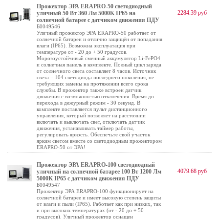
Прожектор ЭРА ERAPRO-50 светодиодный
2284.39 руб
уличный 50 Вт 360 Лм 5000K IP65 на
солнечной батарее с датчиком движения ПДУ
Б0049546
Уличный прожектор ЭРА ERAPRO-50 работает от
солнечной батареи и отлично защищён от попадания
влаги (IP65). Возможна эксплуатация при
температуре от - 20 до + 50 градусов.
Морозоустойчивый сменный аккумулятор Li-FePO4
и солнечная панель в комплекте. Полный цикл заряда
от солнечного света составляет 8 часов. Источник
света – 104 светодиода последнего поколения, не
требующих замены на протяжении всего срока
службы. В прожектор также встроен датчик
движения с возможностью отключения. Время до
перехода в дежурный режим - 30 секунд. В
комплекте поставляется пульт дистанционного
управления, который позволяет на расстоянии
включать и выключать свет, отключать датчик
движения, устанавливать таймер работы,
регулировать яркость. Обеспечьте свой участок
ярким светом вместе со светодиодным прожектором
ERAPRO-50 от ЭРА!
Прожектор ЭРА ERAPRO-100 светодиодный
4079.68 руб
уличный на солнечной батарее 100 Вт 1200 Лм
5000K IP65 с датчиком движения ПДУ
Б0049547
Прожектор ЭРА ERAPRO-100 функционирует на
солнечной батарее и имеет высокую степень защиты
от влаги и пыли (IP65). Работает как при низких, так
и при высоких температурах (от - 20 до + 50
градусов). Уличный прожектор оснащен