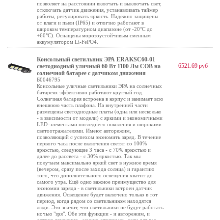
позволяет на расстоянии включать и выключать свет,
отключать датчик движения, устанавливать таймер
работы, регулировать яркость. Надёжно защищены
от влаги и пыли (IP65) и отлично работают в
широком температурном диапазоне (от -20°C до
+60°C). Оснащены морозоустойчивым сменным
аккумулятором Li-FePO4.
Консольный светильник ЭРА ERAKSC60-01
6521.69 руб
светодиодный уличный 60 Вт 1100 Лм COB на
солнечной батарее с датчиком движения
Б0046795
Консольные уличные светильники ЭРА на солнечных
батареях эффективно работают круглый год.
Солнечная батарея встроена в корпус и занимает всю
внешнюю часть плафона. На внутренней части
размещены светодиодные платы (одна или несколько
- в звисимости от модели) с яркими и экономичными
LED-элементами последнего поколения и широкими
светоотражателями. Имеют авторежим,
позволяющий с успехом экономить заряд. В течение
первого часа после включения светят со 100%
яркостью, следующие 3 часа - с 70% яркостью и
далее до рассвета - с 30% яркостью. Так мы
получаем максимально яркий свет в нужное время
(вечером, сразу после захода солнца) и гарантию
того, что дополнительного освещения хватит до
самого утра. Ещё одно важное преимущество для
экономии заряда - в светильники встроен датчик
движения. Освещение будет включено только в тот
период, когда рядом со светильником находятся
люди. Это значит, что светильники не будут работать
ночью "зря". Обе эти функции - и авторежим, и