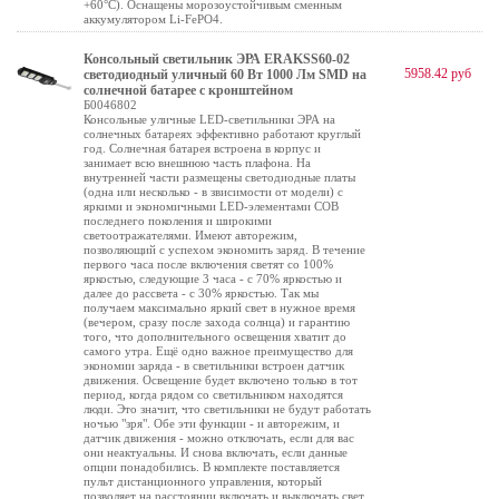
+60°C). Оснащены морозоустойчивым сменным
аккумулятором Li-FePO4.
Консольный светильник ЭРА ERAKSS60-02
5958.42 руб
светодиодный уличный 60 Вт 1000 Лм SMD на
солнечной батарее с кронштейном
Б0046802
Консольные уличные LED-светильники ЭРА на
солнечных батареях эффективно работают круглый
год. Солнечная батарея встроена в корпус и
занимает всю внешнюю часть плафона. На
внутренней части размещены светодиодные платы
(одна или несколько - в звисимости от модели) с
яркими и экономичными LED-элементами COB
последнего поколения и широкими
светоотражателями. Имеют авторежим,
позволяющий с успехом экономить заряд. В течение
первого часа после включения светят со 100%
яркостью, следующие 3 часа - с 70% яркостью и
далее до рассвета - с 30% яркостью. Так мы
получаем максимально яркий свет в нужное время
(вечером, сразу после захода солнца) и гарантию
того, что дополнительного освещения хватит до
самого утра. Ещё одно важное преимущество для
экономии заряда - в светильники встроен датчик
движения. Освещение будет включено только в тот
период, когда рядом со светильником находятся
люди. Это значит, что светильники не будут работать
ночью "зря". Обе эти функции - и авторежим, и
датчик движения - можно отключать, если для вас
они неактуальны. И снова включать, если данные
опции понадобились. В комплекте поставляется
пульт дистанционного управления, который
позволяет на расстоянии включать и выключать свет,