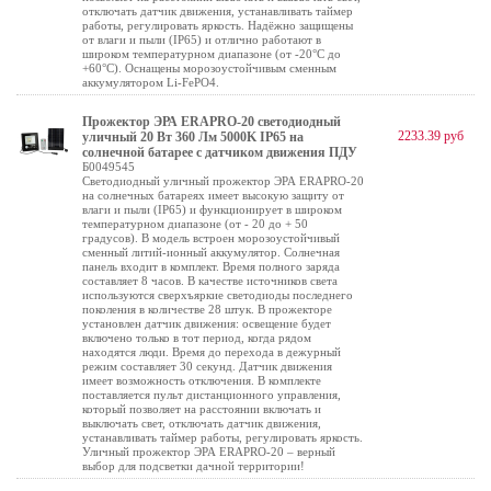
отключать датчик движения, устанавливать таймер
работы, регулировать яркость. Надёжно защищены
от влаги и пыли (IP65) и отлично работают в
широком температурном диапазоне (от -20°C до
+60°C). Оснащены морозоустойчивым сменным
аккумулятором Li-FePO4.
Прожектор ЭРА ERAPRO-20 светодиодный
2233.39 руб
уличный 20 Вт 360 Лм 5000K IP65 на
солнечной батарее с датчиком движения ПДУ
Б0049545
Cветодиодный уличный прожектор ЭРА ERAPRO-20
на солнечных батареях имеет высокую защиту от
влаги и пыли (IP65) и функционирует в широком
температурном диапазоне (от - 20 до + 50
градусов). В модель встроен морозоустойчивый
сменный литий-ионный аккумулятор. Солнечная
панель входит в комплект. Время полного заряда
составляет 8 часов. В качестве источников света
используются сверхъяркие светодиоды последнего
поколения в количестве 28 штук. В прожекторе
установлен датчик движения: освещение будет
включено только в тот период, когда рядом
находятся люди. Время до перехода в дежурный
режим составляет 30 секунд. Датчик движения
имеет возможность отключения. В комплекте
поставляется пульт дистанционного управления,
который позволяет на расстоянии включать и
выключать свет, отключать датчик движения,
устанавливать таймер работы, регулировать яркость.
Уличный прожектор ЭРА ERAPRO-20 – верный
выбор для подсветки дачной территории!