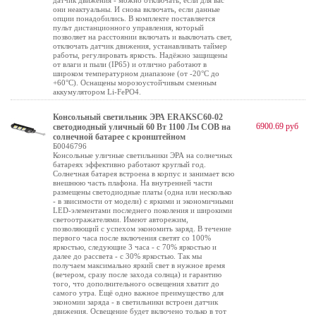
датчик движения - можно отключать, если для вас
они неактуальны. И снова включать, если данные
опции понадобились. В комплекте поставляется
пульт дистанционного управления, который
позволяет на расстоянии включать и выключать свет,
отключать датчик движения, устанавливать таймер
работы, регулировать яркость. Надёжно защищены
от влаги и пыли (IP65) и отлично работают в
широком температурном диапазоне (от -20°C до
+60°C). Оснащены морозоустойчивым сменным
аккумулятором Li-FePO4.
Консольный светильник ЭРА ERAKSC60-02
6900.69 руб
светодиодный уличный 60 Вт 1100 Лм COB на
солнечной батарее с кронштейном
Б0046796
Консольные уличные светильники ЭРА на солнечных
батареях эффективно работают круглый год.
Солнечная батарея встроена в корпус и занимает всю
внешнюю часть плафона. На внутренней части
размещены светодиодные платы (одна или несколько
- в звисимости от модели) с яркими и экономичными
LED-элементами последнего поколения и широкими
светоотражателями. Имеют авторежим,
позволяющий с успехом экономить заряд. В течение
первого часа после включения светят со 100%
яркостью, следующие 3 часа - с 70% яркостью и
далее до рассвета - с 30% яркостью. Так мы
получаем максимально яркий свет в нужное время
(вечером, сразу после захода солнца) и гарантию
того, что дополнительного освещения хватит до
самого утра. Ещё одно важное преимущество для
экономии заряда - в светильники встроен датчик
движения. Освещение будет включено только в тот