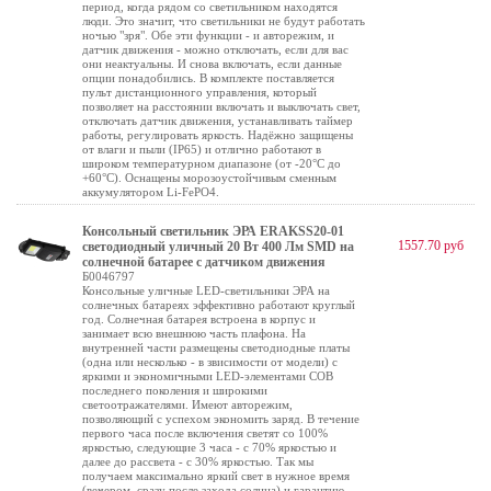
период, когда рядом со светильником находятся
люди. Это значит, что светильники не будут работать
ночью "зря". Обе эти функции - и авторежим, и
датчик движения - можно отключать, если для вас
они неактуальны. И снова включать, если данные
опции понадобились. В комплекте поставляется
пульт дистанционного управления, который
позволяет на расстоянии включать и выключать свет,
отключать датчик движения, устанавливать таймер
работы, регулировать яркость. Надёжно защищены
от влаги и пыли (IP65) и отлично работают в
широком температурном диапазоне (от -20°C до
+60°C). Оснащены морозоустойчивым сменным
аккумулятором Li-FePO4.
Консольный светильник ЭРА ERAKSS20-01
1557.70 руб
светодиодный уличный 20 Вт 400 Лм SMD на
солнечной батарее с датчиком движения
Б0046797
Консольные уличные LED-светильники ЭРА на
солнечных батареях эффективно работают круглый
год. Солнечная батарея встроена в корпус и
занимает всю внешнюю часть плафона. На
внутренней части размещены светодиодные платы
(одна или несколько - в звисимости от модели) с
яркими и экономичными LED-элементами COB
последнего поколения и широкими
светоотражателями. Имеют авторежим,
позволяющий с успехом экономить заряд. В течение
первого часа после включения светят со 100%
яркостью, следующие 3 часа - с 70% яркостью и
далее до рассвета - с 30% яркостью. Так мы
получаем максимально яркий свет в нужное время
(вечером, сразу после захода солнца) и гарантию