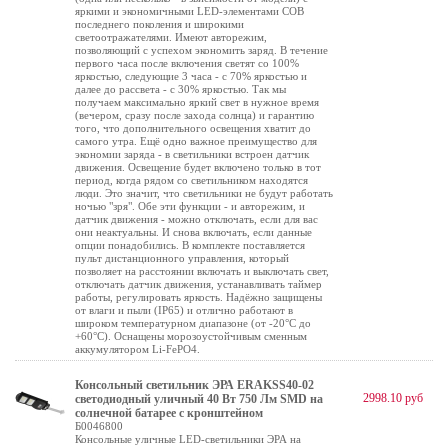
яркими и экономичными LED-элементами COB
последнего поколения и широкими
светоотражателями. Имеют авторежим,
позволяющий с успехом экономить заряд. В течение
первого часа после включения светят со 100%
яркостью, следующие 3 часа - с 70% яркостью и
далее до рассвета - с 30% яркостью. Так мы
получаем максимально яркий свет в нужное время
(вечером, сразу после захода солнца) и гарантию
того, что дополнительного освещения хватит до
самого утра. Ещё одно важное преимущество для
экономии заряда - в светильники встроен датчик
движения. Освещение будет включено только в тот
период, когда рядом со светильником находятся
люди. Это значит, что светильники не будут работать
ночью "зря". Обе эти функции - и авторежим, и
датчик движения - можно отключать, если для вас
они неактуальны. И снова включать, если данные
опции понадобились. В комплекте поставляется
пульт дистанционного управления, который
позволяет на расстоянии включать и выключать свет,
отключать датчик движения, устанавливать таймер
работы, регулировать яркость. Надёжно защищены
от влаги и пыли (IP65) и отлично работают в
широком температурном диапазоне (от -20°C до
+60°C). Оснащены морозоустойчивым сменным
аккумулятором Li-FePO4.
Консольный светильник ЭРА ERAKSS40-02
2998.10 руб
светодиодный уличный 40 Вт 750 Лм SMD на
солнечной батарее с кронштейном
Б0046800
Консольные уличные LED-светильники ЭРА на