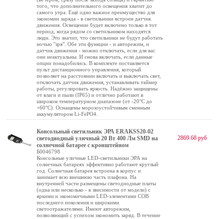
того, что дополнительного освещения хватит до
самого утра. Ещё одно важное преимущество для
экономии заряда - в светильники встроен датчик
движения. Освещение будет включено только в тот
период, когда рядом со светильником находятся
люди. Это значит, что светильники не будут работать
ночью "зря". Обе эти функции - и авторежим, и
датчик движения - можно отключать, если для вас
они неактуальны. И снова включать, если данные
опции понадобились. В комплекте поставляется
пульт дистанционного управления, который
позволяет на расстоянии включать и выключать свет,
отключать датчик движения, устанавливать таймер
работы, регулировать яркость. Надёжно защищены
от влаги и пыли (IP65) и отлично работают в
широком температурном диапазоне (от -20°C до
+60°C). Оснащены морозоустойчивым сменным
аккумулятором Li-FePO4.
Консольный светильник ЭРА ERAKSS20-02
2869.68 руб
светодиодный уличный 20 Вт 400 Лм SMD на
солнечной батарее с кронштейном
Б0046798
Консольные уличные LED-светильники ЭРА на
солнечных батареях эффективно работают круглый
год. Солнечная батарея встроена в корпус и
занимает всю внешнюю часть плафона. На
внутренней части размещены светодиодные платы
(одна или несколько - в звисимости от модели) с
яркими и экономичными LED-элементами COB
последнего поколения и широкими
светоотражателями. Имеют авторежим,
позволяющий с успехом экономить заряд. В течение