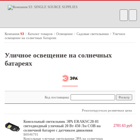
Компания
S3
Каталог товаров
Освещение
Садовые светильники
Уличное
/
/
/
/
освещение на солнечных батареях
Уличное освещение на солнечных
батареях
Код поставщика:
Рекомендуемая розничная цена
Консольный светильник ЭРА ERAKSC20-01
2701.63 руб
светодиодный уличный 20 Вт 450 Лм COB на
солнечной батарее с датчиком движения
Б0046791
Консольные уличные светильники ЭРА на солнечных