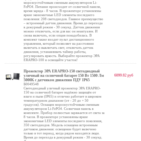
морозоустойчивым сменным аккумулятором Li-
FePO4. Питание происходит от солнечной панели,
время заряда - 8 часов. В прожекторе установлены
яркие экономичные LED элементы последнего
поколения: 208 светодиодов. Главное преимущество
– встроенный датчик движения. Время до перехода
в дежурный режим - 30 секунд. Датчик движения
можно отключать, если для вас он неактуален. И
снова включать, если опция понадобилась. В
комплект также входит пульт дистанционного
управления, который позволяет на расстоянии
включать и выключать свет, отключать датчик
движения, устанавливать таймер работы,
регулировать яркость. Выбирайте прожектор ЭРА
ERAPRO-100 и освещайте участок!
Прожектор ЭРА ERAPRO-150 светодиодный
6099.82 руб
уличный на солнечной батарее 150 Вт 1500 Лм
5000K с датчиком движения ПДУ IP65
Б0049548
Cветодиодный уличный прожектор ЭРА ERAPRO-
150 на солнечной батарее надёжно защищён от
влаги и пыли (IP65) и отлично работает в широком
температурном диапазоне (от - 20 до + 50
градусов). Оснащен морозоустойчивым сменным
аккумулятором Li-FePO4. Солнечная панель в
комплекте. Прибор полностью заряжается от света за
8 часов. В прожекторе установлены яркие
экономичные LED элементы последнего поколения,
350 светодиодов. Модель оснащена встроенным
датчиком движения: освещение будет включено
только в тот период, когда рядом находятся люди.
Время до перехода в дежурный режим - 30 секунд.