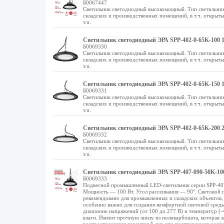
Б0067447
Светильник светодиодный высокомощный. Тип светильник
складских и производственных помещений, в т.ч. открыт
т.п.
Светильник светодиодный ЭРА SPP-402-0-65K-100 1
Б0069330
Светильник светодиодный высокомощный. Тип светильник
складских и производственных помещений, в т.ч. открыт
т.п.
Светильник светодиодный ЭРА SPP-402-0-65K-150 1
Б0069331
Светильник светодиодный высокомощный. Тип светильник
складских и производственных помещений, в т.ч. открыт
т.п.
Светильник светодиодный ЭРА SPP-402-0-65K-200 2
Б0069332
Светильник светодиодный высокомощный. Тип светильник
складских и производственных помещений, в т.ч. открыт
т.п.
Светильник светодиодный ЭРА SPP-407-090-50K-100
Б0069333
Подвесной промышленный LED-светильник серии SPP-407
Мощность — 100 Вт. Угол рассеивания — 90°. Световой п
рекомендовано для промышленных и складских объектов, 
особенно важно для создания комфортной световой сред
диапазоне напряжений (от 100 до 277 В) и температур (-
влаги. Имеют прочную линзу из поликарбоната, которая 