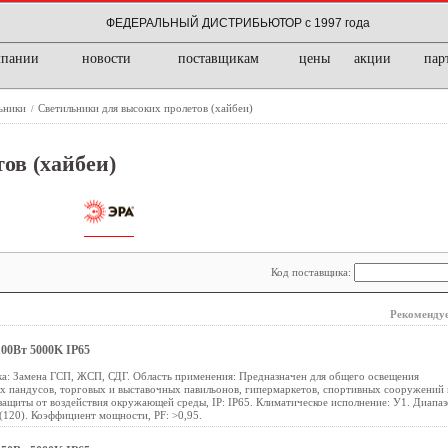
ФЕДЕРАЛЬНЫЙ ДИСТРИБЬЮТОР с 1997 года
мпании
новости
поставщикам
цены
акции
пар
ьники
Светильники для высоких пролетов (хайбеи)
/
ов (хайбеи)
Код поставщика:
Рекомендуе
00Вт 5000K IP65
а: Замена ГСП, ЖСП, СДГ. Область применения: Предназначен для общего освещения
ых пандусов, торговых и выставочных павильонов, гипермаркетов, спортивных сооружений 
защиты от воздействия окружающей среды, IP: IP65. Климатическое исполнение: У1. Диапа
 (120). Коэффициент мощности, PF: >0,95.