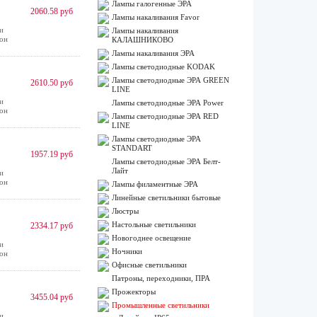
Лампы галогенные ЭРА
2060.58 руб
Лампы накаливания Favor
и
Лампы накаливания
зон
КАЛАШНИКОВО
Лампы накаливания ЭРА
Лампы светодиодные KODAK
Лампы светодиодные ЭРА GREEN
2610.50 руб
LINE
и
Лампы светодиодные ЭРА Power
зон
Лампы светодиодные ЭРА RED
LINE
Лампы светодиодные ЭРА
STANDART
1957.19 руб
Лампы светодиодные ЭРА Белт-
Лайт
и
зон
Лампы филаментные ЭРА
Линейные светильники бытовые
Люстры
Настольные светильники
2334.17 руб
Новогоднее освещение
и
Ночники
зон
Офисные светильники
Патроны, переходники, ПРА
Прожекторы
3455.04 руб
Промышленные светильники
и