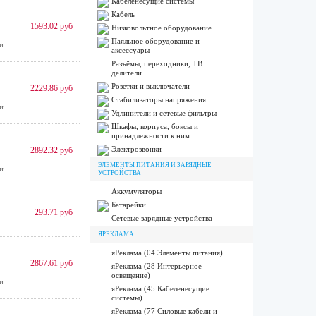
Кабеленесущие системы
Кабель
1593.02 руб
Низковольтное оборудование
Паяльное оборудование и
и
аксессуары
Разъёмы, переходники, ТВ
делители
Розетки и выключатели
2229.86 руб
Стабилизаторы напряжения
и
Удлинители и сетевые фильтры
Шкафы, корпуса, боксы и
принадлежности к ним
Электрозвонки
2892.32 руб
ЭЛЕМЕНТЫ ПИТАНИЯ И ЗАРЯДНЫЕ
и
УСТРОЙСТВА
Аккумуляторы
Батарейки
293.71 руб
Сетевые зарядные устройства
ЯРЕКЛАМА
яРеклама (04 Элементы питания)
2867.61 руб
яРеклама (28 Интерьерное
освещение)
и
яРеклама (45 Кабеленесущие
системы)
яРеклама (77 Силовые кабели и