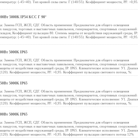
емператур: (-45+40). Тип кривой силы света: Г (140/55). Коэффициент мощности, PF: >0,95
200Вт 5000K IP54 КСС Г 90°
а: Замена ГСП, ЖСП, СДГ. Область применения: Предназначен для общего освещения
ых пандусов, торговых и выставочных павильонов, гипермаркетов, спортивных сооружений 
 складов; Коэффициент пульсации 80. Степень защиты от воздействия окружающей среды, IP:
емператур: (-45+40). Тип кривой силы света: Г (140/55). Коэффициент мощности, PF: >0,95
00Вт 5000K IP65
а: Замена ГСП, ЖСП, СДГ. Область применения: Предназначен для общего освещения
ых пандусов, торговых и выставочных павильонов, гипермаркетов, спортивных сооружений 
защиты от воздействия окружающей среды, IP: IP65. Климатическое исполнение: У1. Диапа
 (120). Коэффициент мощности, PF: >0,95. Коэффициент пульсации светового потока, %:
50Вт 5000K IP65
а: Замена ГСП, ЖСП, СДГ. Область применения: Предназначен для общего освещения
ых пандусов, торговых и выставочных павильонов, гипермаркетов, спортивных сооружений 
защиты от воздействия окружающей среды, IP: IP65. Климатическое исполнение: У1. Диапа
 (120). Коэффициент мощности, PF: >0,95. Коэффициент пульсации светового потока, %:
00Вт 5000K IP65
а: Замена ГСП, ЖСП, СДГ. Область применения: Предназначен для общего освещения
ых пандусов, торговых и выставочных павильонов, гипермаркетов, спортивных сооружений 
защиты от воздействия окружающей среды, IP: IP65. Климатическое исполнение: У1. Диапа
 (120). Коэффициент мощности, PF: >0,95. Коэффициент пульсации светового потока 12%