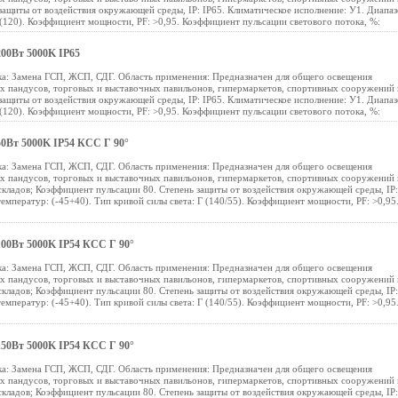
защиты от воздействия окружающей среды, IP: IP65. Климатическое исполнение: У1. Диапа
 (120). Коэффициент мощности, PF: >0,95. Коэффициент пульсации светового потока, %:
00Вт 5000K IP65
а: Замена ГСП, ЖСП, СДГ. Область применения: Предназначен для общего освещения
ых пандусов, торговых и выставочных павильонов, гипермаркетов, спортивных сооружений 
защиты от воздействия окружающей среды, IP: IP65. Климатическое исполнение: У1. Диапа
 (120). Коэффициент мощности, PF: >0,95. Коэффициент пульсации светового потока, %:
50Вт 5000K IP54 КСС Г 90°
а: Замена ГСП, ЖСП, СДГ. Область применения: Предназначен для общего освещения
ых пандусов, торговых и выставочных павильонов, гипермаркетов, спортивных сооружений 
 складов; Коэффициент пульсации 80. Степень защиты от воздействия окружающей среды, IP:
емператур: (-45+40). Тип кривой силы света: Г (140/55). Коэффициент мощности, PF: >0,95
100Вт 5000K IP54 КСС Г 90°
а: Замена ГСП, ЖСП, СДГ. Область применения: Предназначен для общего освещения
ых пандусов, торговых и выставочных павильонов, гипермаркетов, спортивных сооружений 
 складов; Коэффициент пульсации 80. Степень защиты от воздействия окружающей среды, IP:
емператур: (-45+40). Тип кривой силы света: Г (140/55). Коэффициент мощности, PF: >0,95
150Вт 5000K IP54 КСС Г 90°
а: Замена ГСП, ЖСП, СДГ. Область применения: Предназначен для общего освещения
ых пандусов, торговых и выставочных павильонов, гипермаркетов, спортивных сооружений 
 складов; Коэффициент пульсации 80. Степень защиты от воздействия окружающей среды, IP: