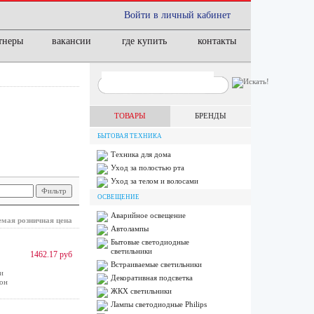
Войти в личный кабинет
тнеры
вакансии
где купить
контакты
ТОВАРЫ
БРЕНДЫ
БЫТОВАЯ ТЕХНИКА
Техника для дома
Уход за полостью рта
Уход за телом и волосами
ОСВЕЩЕНИЕ
Аварийное освещение
мая розничная цена
Автолампы
Бытовые светодиодные
светильники
1462.17 руб
Встраиваемые светильники
и
Декоративная подсветка
зон
ЖКХ светильники
Лампы cветодиодные Philips