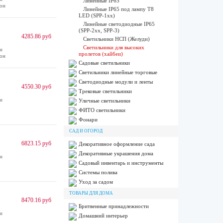
Линейные IP65
зон
Линейные IP65 под лампу T8
LED (SPP-1xx)
Линейные светодиодные IP65
(SPP-2xx, SPP-3)
4285.86 руб
Светильники НСП (Желуди)
Светильники для высоких
и
пролетов (хайбеи)
зон
Садовые светильники
Светильники линейные торговые
Светодиодные модули и ленты
4550.30 руб
Трековые светильники
и
Уличные светильники
ФИТО светильники
.
Фонари
САД И ОГОРОД
6823.15 руб
Декоративное оформление сада
Декоративные украшения дома
и
Садовый инвентарь и инструменты
.
Системы полива
Уход за садом
ТОВАРЫ ДЛЯ ДОМА
8470.16 руб
Бритвенные принадлежности
и
Домашний интерьер