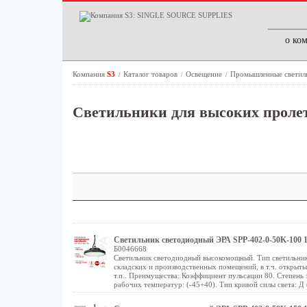
о ко
Компания
S3
Каталог товаров
Освещение
Промышленные светил
/
/
/
Светильники для высоких пролет
Светильник светодиодный ЭРА SPP-402-0-50K-100 1
Б0046668
Светильник светодиодный высокомощный. Тип светильник
складских и производственных помещений, в т.ч. открыт
т.п.. Преимущества: Коэффициент пульсации 80. Степень 
рабочих температур: (-45+40). Тип кривой силы света: Д