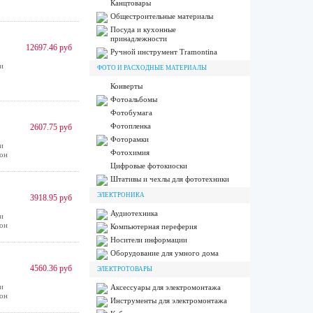
Канцтовары
.
Общестроительные материалы
Посуда и кухонные
принадлежности
12697.46 руб
Ручной инструмент Tramontina
и
ФОТО И РАСХОДНЫЕ МАТЕРИАЛЫ
.
Конверты
Фотоальбомы
Фотобумага
Фотопленка
2607.75 руб
Фоторамки
и
Фотохимия
зон
Цифровые фотокиоски
Штативы и чехлы для фототехники
ЭЛЕКТРОНИКА
3918.95 руб
Аудиотехника
и
зон
Компьютерная переферия
Носители информации
Оборудование для умного дома
4560.36 руб
ЭЛЕКТРОТОВАРЫ
и
Аксессуары для электромонтажа
зон
Инструменты для электромонтажа