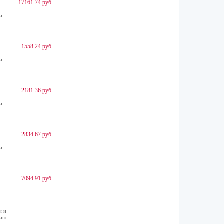
17161.74 руб
и
1558.24 руб
и
2181.36 руб
и
2834.67 руб
и
7094.91 руб
и и
рию