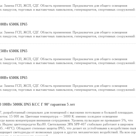
а: Замена ГСП, ЖСП, СДГ. Область применения: Предназначен для общего освещения
ых пандусов, торговых и выставочных павильонов, гипермаркетов, спортивных сооружений 
00Вт 6500K IP65
а: Замена ГСП, ЖСП, СДГ. Область применения: Предназначен для общего освещения
ых пандусов, торговых и выставочных павильонов, гипермаркетов, спортивных сооружений 
50Вт 6500K IP65
а: Замена ГСП, ЖСП, СДГ. Область применения: Предназначен для общего освещения
ых пандусов, торговых и выставочных павильонов, гипермаркетов, спортивных сооружений 
00Вт 6500K IP65
а: Замена ГСП, ЖСП, СДГ. Область применения: Предназначен для общего освещения
ых пандусов, торговых и выставочных павильонов, гипермаркетов, спортивных сооружений 
 100Вт 5000K IP65 КСС Г 90° гарантия 5 лет
, разработанный специально для помещений с высокими потолками и большой площадью.
оток: 15 000 лм. Цветовая температура — 5000 К: именно холодное освещение
где важна концентрация внимания сотрудников. Уровень пульсации не превышает 5%, что
ы. Индекс цветопередачи Ra≥80. Светильники ЭРА SPP-407 стабильно работают в широком
45..+40°С). Обладают степенью защиты IP65, что делает их устойчивыми к воздействию пыл
защищает светодиоды от возможных ударов и других механических воздействий. На всю се