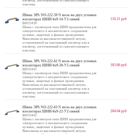
изолятор, изготовленный из самозатухающего
пластика.
Шина ЭРА NO-222-59 N ноль на двух угловых
116.21 руб
изоляторах ШНИ-6х9-14-У2-синий
Б0033439
Шины с изолятором типа ШНИ предназначены для
электрического и механического соединения
нулевых, защитных и фазных проводников.
Выполнены из высококачестввенной латуни,
установленной на пластиковый изолятор или в
изолятор, изготовленный из самозатухающего
пластика.
Шина ЭРА NO-222-62 N ноль на двух угловых
183.00 руб
изоляторах ШНИ-6х9-20-У2-синий
Б0033441
Шины с изолятором типа ШНИ предназначены для
электрического и механического соединения
нулевых, защитных и фазных проводников.
Выполнены из высококачестввенной латуни,
установленной на пластиковый изолятор или в
изолятор, изготовленный из самозатухающего
пластика.
Шина ЭРА NO-222-63 N ноль на двух угловых
204.04 руб
изоляторах ШНИ-6х9-22-У2-синий
Б0033442
Шины с изолятором типа ШНИ предназначены для
электрического и механического соединения
нулевых, защитных и фазных проводников.
Выполнены из высококачестввенной латуни,