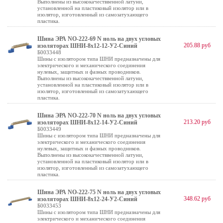
Выполнены из высококачестввенной латуни,
установленной на пластиковый изолятор или в
изолятор, изготовленный из самозатухающего
пластика.
Шина ЭРА NO-222-69 N ноль на двух угловых
205.88 руб
изоляторах ШНИ-8х12-12-У2-Синий
Б0033448
Шины с изолятором типа ШНИ предназначены для
электрического и механического соединения
нулевых, защитных и фазных проводников.
Выполнены из высококачестввенной латуни,
установленной на пластиковый изолятор или в
изолятор, изготовленный из самозатухающего
пластика.
Шина ЭРА NO-222-70 N ноль на двух угловых
213.20 руб
изоляторах ШНИ-8х12-14-У2-Синий
Б0033449
Шины с изолятором типа ШНИ предназначены для
электрического и механического соединения
нулевых, защитных и фазных проводников.
Выполнены из высококачестввенной латуни,
установленной на пластиковый изолятор или в
изолятор, изготовленный из самозатухающего
пластика.
Шина ЭРА NO-222-75 N ноль на двух угловых
348.62 руб
изоляторах ШНИ-8х12-24-У2-Синий
Б0033453
Шины с изолятором типа ШНИ предназначены для
электрического и механического соединения