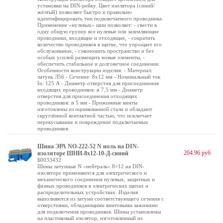
установки на DIN-рейку. Цвет изолятора (синий/
жёлтый) позволяет быстро и правильно
идентифицировать тип подключаемого проводника.
Применение «нулевых» шин позволяет: - свести в
одну общую группу все нулевые или заземляющие
проводники, входящие и отходящие, - сократить
количество проводников в щитке, что упрощает его
обслуживание, - сэкономить пространство и без
особых усилий размещать новые элементы, -
обеспечить стабильное и долговечное соединение.
Особенности конструкции изделия: - Материал:
латунь Л56 - Сечение: 8х12 мм - Номинальный ток
In: 125 А - Диаметр отверстия для присоединения
входящих проводников: ø 7,5 мм - Диаметр
отверстия для присоединения отходящих
проводников: ø 5 мм - Прижимные винты
изготовлены из оцинкованной стали и обладают
скруглённой контактной частью, что исключает
перекусывание и повреждение подключаемых
проводников
Шина ЭРА NO-222-52 N ноль на DIN-
204.96 руб
изоляторе ШНИ-8х12-10-Д-синий
Б0033432
Шины латунные N «нейтраль» 8×12 на DIN-
изоляторе применяются для электрического и
механического соединения нулевых, защитных и
фазных проводников в электрических щитах и
распределительных устройствах. Изделия
выполняются из латуни соответствующего сечения с
отверстиями, обладающими винтовыми зажимами
для подключения проводников. Шины установлены
на пластиковый изолятор, изготовленный из