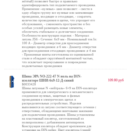
жёлтый) позволяет быстро и правильно
идентифицировать тип подключаемого проводника.
Применение «нулевых» шин позволяет: - свести в
одну общую группу все нулевые или заземляющие
проводники, входящие и отходящие, - сократить
количество проводников в щитке, что упрощает его
обслуживание, - сэкономить пространство и без
особых усилий размещать новые элементы, -
обеспечить стабильное и долговечное соединение.
Особенности конструкции изделия: - Материал:
латунь Л56 - Сечение: 6х9 мм - Номинальный ток In:
100 А - Диаметр отверстия для присоединения
входящих проводников: ø 6 мм - Диаметр отверстия
для присоединения отходящих проводников: ø 4 мм
- Прижимные винты изготовлены из оцинкованной
стали и обладают скруглённой контактной частью,
что исключает перекусывание и повреждение
подключаемых проводников
Шина ЭРА NO-222-47 N ноль на DIN-
109.80 руб
изоляторе ШНИ-6х9-12-Д-синий
Б0033428
Шины латунные N «нейтраль» 6×9 на DIN-изоляторе
применяются для электрического и механического
соединения нулевых, защитных и фазных
проводников в электрических щитах и
распределительных устройствах. Изделия
выполняются из латуни соответствующего сечения с
отверстиями, обладающими винтовыми зажимами
для подключения проводников. Шины установлены
на пластиковый изолятор, изготовленный из
полипропилена с добавлением антипиренов.
Конструкция изолятора обладает креплением для
установки на DIN-рейку. Цвет изолятора (синий/