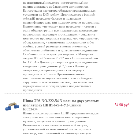
на пластиковый изолятор, изготовленный из
полипропилена с добавлением антипиренов.
Конструкция изолятора обладает креплением для
установки на DIN-рейку. Цвет изолятора (синий/
жёлтый) позволяет быстро и правильно
идентифицировать тип подключаемого проводника.
Применение «нулевых» шин позволяет: - свести в
одну общую группу все нулевые или заземляющие
проводники, входящие и отходящие, - сократить
количество проводников в щитке, что упрощает его
обслуживание, - сэкономить пространство и без
особых усилий размещать новые элементы, -
обеспечить стабильное и долговечное соединение.
Особенности конструкции изделия: - Материал:
латунь Л56 - Сечение: 8х12 мм - Номинальный ток
In: 125 А - Диаметр отверстия для присоединения
входящих проводников: ø 7,5 мм - Диаметр
отверстия для присоединения отходящих
проводников: ø 5 мм - Прижимные винты
изготовлены из оцинкованной стали и обладают
скруглённой контактной частью, что исключает
перекусывание и повреждение подключаемых
проводников
Шина ЭРА NO-222-54 N ноль на двух угловых
54.90 руб
изоляторах ШНИ-6х9-4-У2-Синий
Б0033434
Шины с изолятором типа ШНИ предназначены для
электрического и механического соединения
нулевых, защитных и фазных проводников.
Выполнены из высококачестввенной латуни,
установленной на пластиковый изолятор или в
изолятор, изготовленный из самозатухающего