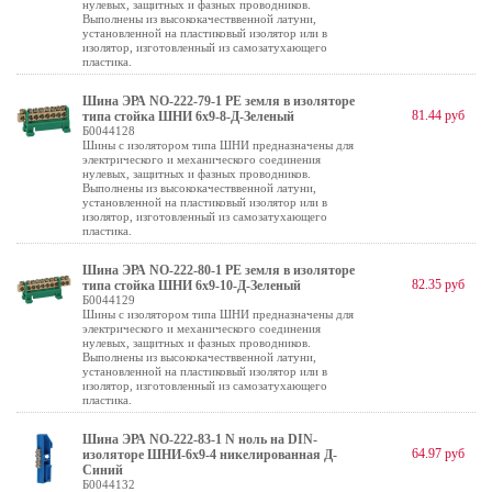
нулевых, защитных и фазных проводников.
Выполнены из высококачестввенной латуни,
установленной на пластиковый изолятор или в
изолятор, изготовленный из самозатухающего
пластика.
Шина ЭРА NO-222-79-1 PE земля в изоляторе
81.44 руб
типа стойка ШНИ 6х9-8-Д-Зеленый
Б0044128
Шины с изолятором типа ШНИ предназначены для
электрического и механического соединения
нулевых, защитных и фазных проводников.
Выполнены из высококачестввенной латуни,
установленной на пластиковый изолятор или в
изолятор, изготовленный из самозатухающего
пластика.
Шина ЭРА NO-222-80-1 PE земля в изоляторе
82.35 руб
типа стойка ШНИ 6х9-10-Д-Зеленый
Б0044129
Шины с изолятором типа ШНИ предназначены для
электрического и механического соединения
нулевых, защитных и фазных проводников.
Выполнены из высококачестввенной латуни,
установленной на пластиковый изолятор или в
изолятор, изготовленный из самозатухающего
пластика.
Шина ЭРА NO-222-83-1 N ноль на DIN-
64.97 руб
изоляторе ШНИ-6х9-4 никелированная Д-
Синий
Б0044132