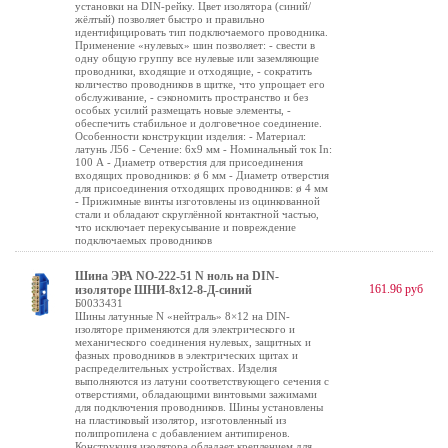
установки на DIN-рейку. Цвет изолятора (синий/
жёлтый) позволяет быстро и правильно
идентифицировать тип подключаемого проводника.
Применение «нулевых» шин позволяет: - свести в
одну общую группу все нулевые или заземляющие
проводники, входящие и отходящие, - сократить
количество проводников в щитке, что упрощает его
обслуживание, - сэкономить пространство и без
особых усилий размещать новые элементы, -
обеспечить стабильное и долговечное соединение.
Особенности конструкции изделия: - Материал:
латунь Л56 - Сечение: 6х9 мм - Номинальный ток In:
100 А - Диаметр отверстия для присоединения
входящих проводников: ø 6 мм - Диаметр отверстия
для присоединения отходящих проводников: ø 4 мм
- Прижимные винты изготовлены из оцинкованной
стали и обладают скруглённой контактной частью,
что исключает перекусывание и повреждение
подключаемых проводников
Шина ЭРА NO-222-51 N ноль на DIN-
161.96 руб
изоляторе ШНИ-8х12-8-Д-синий
Б0033431
Шины латунные N «нейтраль» 8×12 на DIN-
изоляторе применяются для электрического и
механического соединения нулевых, защитных и
фазных проводников в электрических щитах и
распределительных устройствах. Изделия
выполняются из латуни соответствующего сечения с
отверстиями, обладающими винтовыми зажимами
для подключения проводников. Шины установлены
на пластиковый изолятор, изготовленный из
полипропилена с добавлением антипиренов.
Конструкция изолятора обладает креплением для