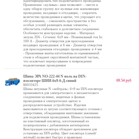
идентифицировать тип подключаемого проводника.
Применение «нулевых» шин позволяет: - свести в
одну общую группу все нулевые или заземляющие
проводники, входящие и отходящие, - сократить
количество проводников в щитке, что упрощает его
обслуживание, - сэкономить пространство и без
особых усилий размещать новые элементы, -
обеспечить стабильное и долговечное соединение.
Особенности конструкции изделия: - Материал:
латунь Л56 - Сечение: 6х9 мм - Номинальный ток In:
100 А - Диаметр отверстия для присоединения
входящих проводников: ø 6 мм - Диаметр отверстия
для присоединения отходящих проводников: ø 4 мм
- Прижимные винты изготовлены из оцинкованной
стали и обладают скруглённой контактной частью,
что исключает перекусывание и повреждение
подключаемых проводников
Шина ЭРА NO-222-44 N ноль на DIN-
69.54 руб
изоляторе ШНИ-6х9-6-Д-синий
Б0033425
Шины латунные N «нейтраль» 6×9 на DIN-изоляторе
применяются для электрического и механического
соединения нулевых, защитных и фазных
проводников в электрических щитах и
распределительных устройствах. Изделия
выполняются из латуни соответствующего сечения с
отверстиями, обладающими винтовыми зажимами
для подключения проводников. Шины установлены
на пластиковый изолятор, изготовленный из
полипропилена с добавлением антипиренов.
Конструкция изолятора обладает креплением для
установки на DIN-рейку. Цвет изолятора (синий/
жёлтый) позволяет быстро и правильно