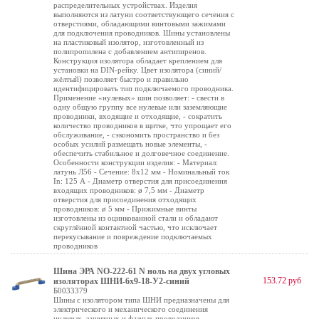
распределительных устройствах. Изделия
выполняются из латуни соответствующего сечения с
отверстиями, обладающими винтовыми зажимами
для подключения проводников. Шины установлены
на пластиковый изолятор, изготовленный из
полипропилена с добавлением антипиренов.
Конструкция изолятора обладает креплением для
установки на DIN-рейку. Цвет изолятора (синий/
жёлтый) позволяет быстро и правильно
идентифицировать тип подключаемого проводника.
Применение «нулевых» шин позволяет: - свести в
одну общую группу все нулевые или заземляющие
проводники, входящие и отходящие, - сократить
количество проводников в щитке, что упрощает его
обслуживание, - сэкономить пространство и без
особых усилий размещать новые элементы, -
обеспечить стабильное и долговечное соединение.
Особенности конструкции изделия: - Материал:
латунь Л56 - Сечение: 8х12 мм - Номинальный ток
In: 125 А - Диаметр отверстия для присоединения
входящих проводников: ø 7,5 мм - Диаметр
отверстия для присоединения отходящих
проводников: ø 5 мм - Прижимные винты
изготовлены из оцинкованной стали и обладают
скруглённой контактной частью, что исключает
перекусывание и повреждение подключаемых
проводников
Шина ЭРА NO-222-61 N ноль на двух угловых
153.72 руб
изоляторах ШНИ-6х9-18-У2-синий
Б0033379
Шины с изолятором типа ШНИ предназначены для
электрического и механического соединения
нулевых, защитных и фазных проводников.