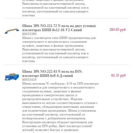
Выполнены из высококачестввенной латуни,
установленной на пластиковый изолятор или в
изолятор, изготовленный из самозатухающего
пластика.
Шина ЭРА NO-222-72 N ноль на двух угловых
283.65 руб
изоляторах ШНИ-8х12-18-У2-Синий
Б0033380
Шины с изолятором типа ШНИ предназначены для
электрического и механического соединения
нулевых, защитных и фазных проводников.
Выполнены из высококачестввенной латуни,
установленной на пластиковый изолятор или в
изолятор, изготовленный из самозатухающего
пластика.
Шина ЭРА NO-222-43 N ноль на DIN-
61.31 руб
изоляторе ШНИ-6х9-4-Д-синий
Б0033424
Шины латунные N «нейтраль» 6×9 на DIN-изоляторе
применяются для электрического и механического
соединения нулевых, защитных и фазных
проводников в электрических щитах и
распределительных устройствах. Изделия
выполняются из латуни соответствующего сечения с
отверстиями, обладающими винтовыми зажимами
для подключения проводников. Шины установлены
на пластиковый изолятор, изготовленный из
полипропилена с добавлением антипиренов.
Конструкция изолятора обладает креплением для
установки на DIN-рейку. Цвет изолятора (синий/
жёлтый) позволяет быстро и правильно