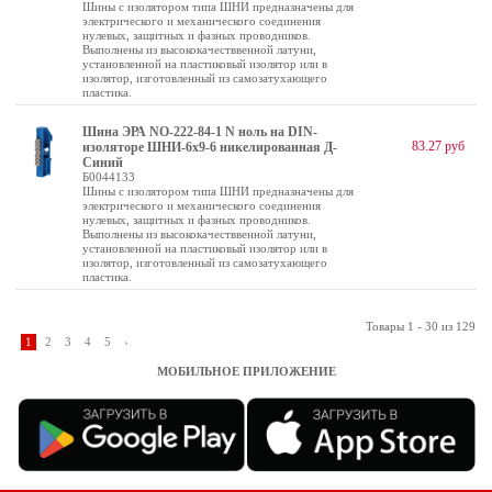
Шины с изолятором типа ШНИ предназначены для
электрического и механического соединения
нулевых, защитных и фазных проводников.
Выполнены из высококачестввенной латуни,
установленной на пластиковый изолятор или в
изолятор, изготовленный из самозатухающего
пластика.
Шина ЭРА NO-222-84-1 N ноль на DIN-
83.27 руб
изоляторе ШНИ-6х9-6 никелированная Д-
Синий
Б0044133
Шины с изолятором типа ШНИ предназначены для
электрического и механического соединения
нулевых, защитных и фазных проводников.
Выполнены из высококачестввенной латуни,
установленной на пластиковый изолятор или в
изолятор, изготовленный из самозатухающего
пластика.
Товары 1 - 30 из 129
1
2
3
4
5
›
МОБИЛЬНОЕ ПРИЛОЖЕНИЕ