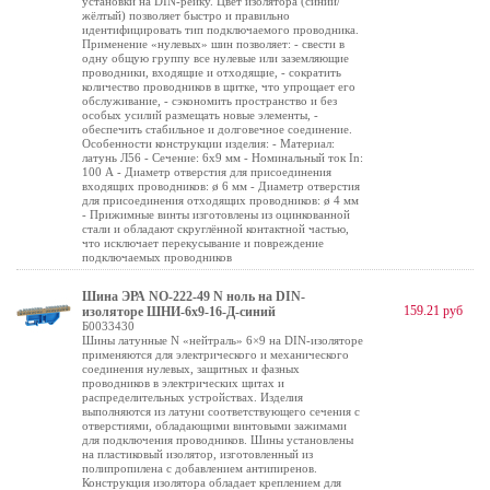
установки на DIN-рейку. Цвет изолятора (синий/
жёлтый) позволяет быстро и правильно
идентифицировать тип подключаемого проводника.
Применение «нулевых» шин позволяет: - свести в
одну общую группу все нулевые или заземляющие
проводники, входящие и отходящие, - сократить
количество проводников в щитке, что упрощает его
обслуживание, - сэкономить пространство и без
особых усилий размещать новые элементы, -
обеспечить стабильное и долговечное соединение.
Особенности конструкции изделия: - Материал:
латунь Л56 - Сечение: 6х9 мм - Номинальный ток In:
100 А - Диаметр отверстия для присоединения
входящих проводников: ø 6 мм - Диаметр отверстия
для присоединения отходящих проводников: ø 4 мм
- Прижимные винты изготовлены из оцинкованной
стали и обладают скруглённой контактной частью,
что исключает перекусывание и повреждение
подключаемых проводников
Шина ЭРА NO-222-49 N ноль на DIN-
159.21 руб
изоляторе ШНИ-6х9-16-Д-синий
Б0033430
Шины латунные N «нейтраль» 6×9 на DIN-изоляторе
применяются для электрического и механического
соединения нулевых, защитных и фазных
проводников в электрических щитах и
распределительных устройствах. Изделия
выполняются из латуни соответствующего сечения с
отверстиями, обладающими винтовыми зажимами
для подключения проводников. Шины установлены
на пластиковый изолятор, изготовленный из
полипропилена с добавлением антипиренов.
Конструкция изолятора обладает креплением для