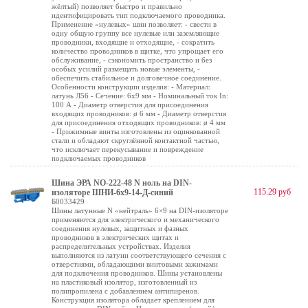
жёлтый) позволяет быстро и правильно
идентифицировать тип подключаемого проводника.
Применение «нулевых» шин позволяет: - свести в
одну общую группу все нулевые или заземляющие
проводники, входящие и отходящие, - сократить
количество проводников в щитке, что упрощает его
обслуживание, - сэкономить пространство и без
особых усилий размещать новые элементы, -
обеспечить стабильное и долговечное соединение.
Особенности конструкции изделия: - Материал:
латунь Л56 - Сечение: 6х9 мм - Номинальный ток In:
100 А - Диаметр отверстия для присоединения
входящих проводников: ø 6 мм - Диаметр отверстия
для присоединения отходящих проводников: ø 4 мм
- Прижимные винты изготовлены из оцинкованной
стали и обладают скруглённой контактной частью,
что исключает перекусывание и повреждение
подключаемых проводников
Шина ЭРА NO-222-48 N ноль на DIN-
115.29 руб
изоляторе ШНИ-6х9-14-Д-синий
Б0033429
Шины латунные N «нейтраль» 6×9 на DIN-изоляторе
применяются для электрического и механического
соединения нулевых, защитных и фазных
проводников в электрических щитах и
распределительных устройствах. Изделия
выполняются из латуни соответствующего сечения с
отверстиями, обладающими винтовыми зажимами
для подключения проводников. Шины установлены
на пластиковый изолятор, изготовленный из
полипропилена с добавлением антипиренов.
Конструкция изолятора обладает креплением для