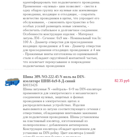
идентифицировать тип подключаемого проводника.
Применение «нулевых» шин позволяет: - свести в
одну общую группу все нулевые или заземляющие
проводники, входящие и отходящие, - сократить
количество проводников в щитке, что упрощает его
обслуживание, - сэкономить пространство и без
особых усилий размещать новые элементы, -
обеспечить стабильное и долговечное соединение.
Особенности конструкции изделия: - Материал:
латунь Л56 - Сечение: 6х9 мм - Номинальный ток In:
100 А - Диаметр отверстия для присоединения
входящих проводников: ø 6 мм - Диаметр отверстия
для присоединения отходящих проводников: ø 4 мм
- Прижимные винты изготовлены из оцинкованной
стали и обладают скруглённой контактной частью,
что исключает перекусывание и повреждение
подключаемых проводников
Шина ЭРА NO-222-45 N ноль на DIN-
82.35 руб
изоляторе ШНИ-6х9-8-Д-синий
Б0033426
Шины латунные N «нейтраль» 6×9 на DIN-изоляторе
применяются для электрического и механического
соединения нулевых, защитных и фазных
проводников в электрических щитах и
распределительных устройствах. Изделия
выполняются из латуни соответствующего сечения с
отверстиями, обладающими винтовыми зажимами
для подключения проводников. Шины установлены
на пластиковый изолятор, изготовленный из
полипропилена с добавлением антипиренов.
Конструкция изолятора обладает креплением для
установки на DIN-рейку. Цвет изолятора (синий/
жёлтый) позволяет быстро и правильно