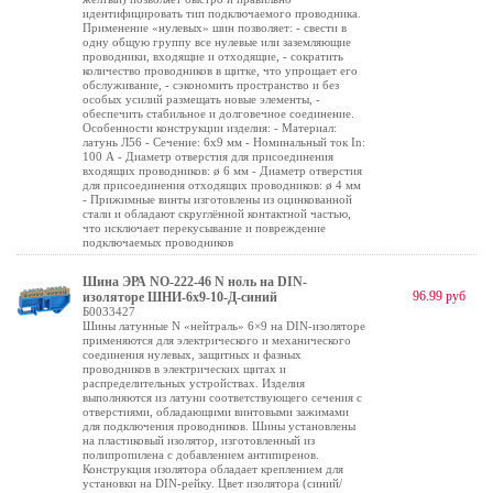
идентифицировать тип подключаемого проводника.
Применение «нулевых» шин позволяет: - свести в
одну общую группу все нулевые или заземляющие
проводники, входящие и отходящие, - сократить
количество проводников в щитке, что упрощает его
обслуживание, - сэкономить пространство и без
особых усилий размещать новые элементы, -
обеспечить стабильное и долговечное соединение.
Особенности конструкции изделия: - Материал:
латунь Л56 - Сечение: 6х9 мм - Номинальный ток In:
100 А - Диаметр отверстия для присоединения
входящих проводников: ø 6 мм - Диаметр отверстия
для присоединения отходящих проводников: ø 4 мм
- Прижимные винты изготовлены из оцинкованной
стали и обладают скруглённой контактной частью,
что исключает перекусывание и повреждение
подключаемых проводников
Шина ЭРА NO-222-46 N ноль на DIN-
96.99 руб
изоляторе ШНИ-6х9-10-Д-синий
Б0033427
Шины латунные N «нейтраль» 6×9 на DIN-изоляторе
применяются для электрического и механического
соединения нулевых, защитных и фазных
проводников в электрических щитах и
распределительных устройствах. Изделия
выполняются из латуни соответствующего сечения с
отверстиями, обладающими винтовыми зажимами
для подключения проводников. Шины установлены
на пластиковый изолятор, изготовленный из
полипропилена с добавлением антипиренов.
Конструкция изолятора обладает креплением для
установки на DIN-рейку. Цвет изолятора (синий/