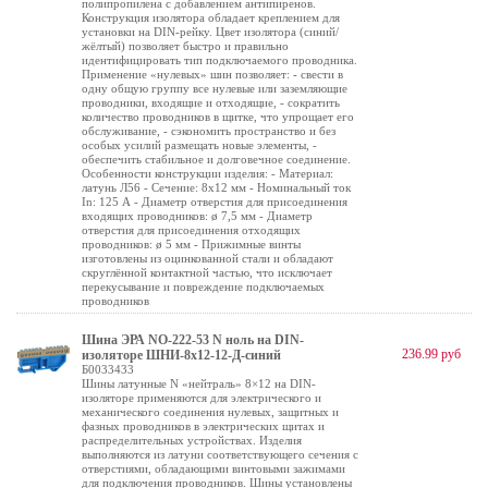
полипропилена с добавлением антипиренов.
Конструкция изолятора обладает креплением для
установки на DIN-рейку. Цвет изолятора (синий/
жёлтый) позволяет быстро и правильно
идентифицировать тип подключаемого проводника.
Применение «нулевых» шин позволяет: - свести в
одну общую группу все нулевые или заземляющие
проводники, входящие и отходящие, - сократить
количество проводников в щитке, что упрощает его
обслуживание, - сэкономить пространство и без
особых усилий размещать новые элементы, -
обеспечить стабильное и долговечное соединение.
Особенности конструкции изделия: - Материал:
латунь Л56 - Сечение: 8х12 мм - Номинальный ток
In: 125 А - Диаметр отверстия для присоединения
входящих проводников: ø 7,5 мм - Диаметр
отверстия для присоединения отходящих
проводников: ø 5 мм - Прижимные винты
изготовлены из оцинкованной стали и обладают
скруглённой контактной частью, что исключает
перекусывание и повреждение подключаемых
проводников
Шина ЭРА NO-222-53 N ноль на DIN-
236.99 руб
изоляторе ШНИ-8х12-12-Д-синий
Б0033433
Шины латунные N «нейтраль» 8×12 на DIN-
изоляторе применяются для электрического и
механического соединения нулевых, защитных и
фазных проводников в электрических щитах и
распределительных устройствах. Изделия
выполняются из латуни соответствующего сечения с
отверстиями, обладающими винтовыми зажимами
для подключения проводников. Шины установлены