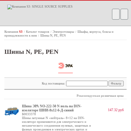
Компания
S3
Каталог товаров
Электротовары
Шкафы, корпуса, боксы и
/
/
/
принадлежности к ним
Шины N, PE, PEN
/
Шины N, PE, PEN
Код поставщика:
Рекомендуемая розничная цена
Шина ЭРА NO-222-50 N ноль на DIN-
147.32 руб
изоляторе ШНИ-8х12-6-Д-синий
Б0033378
Шины латунные N «нейтраль» 8×12 на DIN-
изоляторе применяются для электрического и
механического соединения нулевых, защитных и
фазных проводников в электрических щитах и