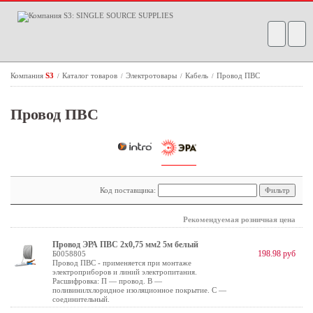
Компания
S3
Каталог товаров
Электротовары
Кабель
Провод ПВС
/
/
/
/
Провод ПВС
Код поставщика:
Рекомендуемая розничная цена
Провод ЭРА ПВС 2х0,75 мм2 5м белый
198.98 руб
Б0058805
Провод ПВС - применяется при монтаже
электроприборов и линий электропитания.
Расшифровка: П — провод. В —
поливинилхлоридное изоляционное покрытие. С —
соединительный.