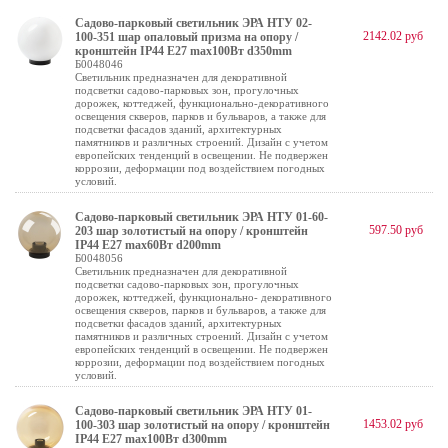
Садово-парковый светильник ЭРА НТУ 02-
2142.02 руб
100-351 шар опаловый призма на опору /
кронштейн IP44 Е27 max100Вт d350mm
Б0048046
Светильник предназначен для декоративной
подсветки садово-парковых зон, прогулочных
дорожек, коттеджей, функционально-декоративного
освещения скверов, парков и бульваров, а также для
подсветки фасадов зданий, архитектурных
памятников и различных строений. Дизайн с учетом
европейских тенденций в освещении. Не подвержен
коррозии, деформации под воздействием погодных
условий.
Садово-парковый светильник ЭРА НТУ 01-60-
597.50 руб
203 шар золотистый на опору / кронштейн
IP44 Е27 max60Вт d200mm
Б0048056
Светильник предназначен для декоративной
подсветки садово-парковых зон, прогулочных
дорожек, коттеджей, функционально- декоративного
освещения скверов, парков и бульваров, а также для
подсветки фасадов зданий, архитектурных
памятников и различных строений. Дизайн с учетом
европейских тенденций в освещении. Не подвержен
коррозии, деформации под воздействием погодных
условий.
Садово-парковый светильник ЭРА НТУ 01-
1453.02 руб
100-303 шар золотистый на опору / кронштейн
IP44 Е27 max100Вт d300mm