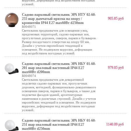
коррозии, деформации под воздействием погодных
условий.
Садово-парковый светильник ЭРА НТУ 02-60-
905.85 руб
255 шар дымчатый призма на опору /
кронштейн IP44 Е27 max60Вт d250mm
Б0048071
Светильник предназначен для освещения улиц,
придомовых территорий, садово-парковых зон,
прогулочных дорожек, скверов, парков и бульваров.
Размер посадочного отверстия на опору 60 мм.
Дизайн с учетом европейских тенденций в
освещении. Не подвержен коррозии, деформации
под воздействием погодных условий.
Садово-парковый светильник ЭРА НБУ 01-60-
979.05 руб
201 шар опаловый настенный IP44 Е27
max60Вт d200mm
Б0048074
Светильник предназначен для декоративной
подсветки садово-парковых зон, прогулочных
дорожек, коттеджей, функционально-декоративного
освещения скверов, парков и бульваров, а также для
подсветки фасадов зданий, архитектурных
памятников и различных строений. Дизайн с учетом
европейских тенденций в освещении. Не подвержен
коррозии, деформации под воздействием погодных
условий.
Садово-парковый светильник ЭРА НБУ 01-60-
1140.09 руб
251 шар опаловый настенный IP44 Е27
max60Вт d250mm