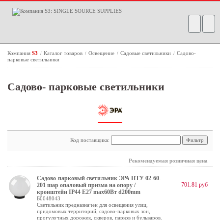
Компания
S3
Каталог товаров
Освещение
Садовые светильники
Садово-
/
/
/
/
парковые светильники
Садово- парковые светильники
Код поставщика:
Рекомендуемая розничная цена
Садово-парковый светильник ЭРА НТУ 02-60-
701.81 руб
201 шар опаловый призма на опору /
кронштейн IP44 Е27 max60Вт d200mm
Б0048043
Светильник предназначен для освещения улиц,
придомовых территорий, садово-парковых зон,
прогулочных дорожек, скверов, парков и бульваров.