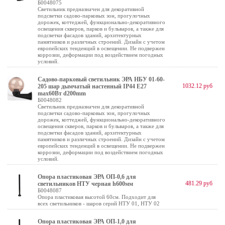
Б0048075
Светильник предназначен для декоративной
подсветки садово-парковых зон, прогулочных
дорожек, коттеджей, функционально-декоративного
освещения скверов, парков и бульваров, а также для
подсветки фасадов зданий, архитектурных
памятников и различных строений. Дизайн с учетом
европейских тенденций в освещении. Не подвержен
коррозии, деформации под воздействием погодных
условий.
Садово-парковый светильник ЭРА НБУ 01-60-
1032.12 руб
205 шар дымчатый настенный IP44 Е27
max60Вт d200mm
Б0048082
Светильник предназначен для декоративной
подсветки садово-парковых зон, прогулочных
дорожек, коттеджей, функционально-декоративного
освещения скверов, парков и бульваров, а также для
подсветки фасадов зданий, архитектурных
памятников и различных строений. Дизайн с учетом
европейских тенденций в освещении. Не подвержен
коррозии, деформации под воздействием погодных
условий.
Опора пластиковая ЭРА ОП-0,6 для
481.29 руб
светильников НТУ черная h600мм
Б0048087
Опора пластиковая высотой 60см. Подходит для
всех светильников - шаров серий НТУ 01, НТУ 02
Опора пластиковая ЭРА ОП-1,0 для