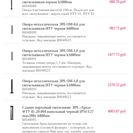
680.76 руб
светильников черная h1000мм
Б0048088
Опора пластиковая высотой 100см. Подходит для
всех светильников - шаров серий НТУ 01, НТУ 02
Опора металлическая ЭРА ОМ-0,6 для
982.71 руб
светильников НТУ черная h600мм
Б0048090
Накладка, закрывающая винты, поставляется
отдельно. Код накладки Б0048623
Опора металлическая ЭРА ОМ-1,0 для
1477.73 руб
светильников НТУ черная h1000мм
Б0048091
Толщина стенки опоры 1,5 мм. Накладка,
закрывающая винты, поставляется отдельно. Код
накладки Б0048623
Опора металлическая ЭРА ОМ-1,8 для
2276.52 руб
светильников НТУ черная h1800мм
Б0048093
Накладка, закрывающая винты, поставляется
отдельно. Код накладки Б0048623
Садово-парковый светильник ЭРА «Арка»
4005.87 руб
ФТУ 01-20-004 напольный черный IP54 Е27
max20Вт h800мм
Б0048095
Светильник Арка предназначен не только для
выполнения основной функции - освещения, но и
прекрасно украсит Ваш дом, сад, клумбу, дорожку.