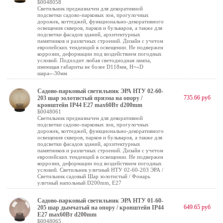
Б0048058
Светильник предназначен для декоративной
подсветки садово-парковых зон, прогулочных
дорожек, коттеджей, функционально-декоративного
освещения скверов, парков и бульваров, а также для
подсветки фасадов зданий, архитектурных
памятников и различных строений. Дизайн с учетом
европейских тенденций в освещении. Не подвержен
коррозии, деформации под воздействием погодных
условий. Подходит любая светодиодная лампа,
имеющая габариты не более D118мм, H=«D
шара»-30мм
Садово-парковый светильник ЭРА НТУ 02-60-
735.66 руб
203 шар золотистый призма на опору /
кронштейн IP44 Е27 max60Вт d200mm
Б0048061
Светильник предназначен для декоративной
подсветки садово-парковых зон, прогулочных
дорожек, коттеджей, функционально-декоративного
освещения скверов, парков и бульваров, а также для
подсветки фасадов зданий, архитектурных
памятников и различных строений. Дизайн с учетом
европейских тенденций в освещении. Не подвержен
коррозии, деформации под воздействием погодных
условий. Светильник уличный НТУ 02-60-203 ЭРА /
Cветильник садовый Шар золотистый / Фонарь
уличный напольный D200mm, Е27
Садово-парковый светильник ЭРА НТУ 01-60-
649.65 руб
205 шар дымчатый на опору / кронштейн IP44
Е27 max60Вт d200mm
Б0048065