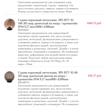
Светильник предназначен для освещения улиц,
придомовых территорий, садово- парковых зон,
прогулочных дорожек, скверов, парков и бульваров.
Размер посадочного отверстия на опору 60мм
Садово-парковый светильник ЭРА НТУ 01-
1404.53 руб
100-305 шар дымчатый на опору / кронштейн
IP44 Е27 max100Вт d300mm
Б0048067
Светильник предназначен для декоративной
подсветки садово-парковых зон, прогулочных
дорожек, коттеджей, функционально-декоративного
освещения скверов, парков и бульваров, а также для
подсветки фасадов зданий, архитектурных
памятников и различных строений. Дизайн с учетом
европейских тенденций в освещении. Не подвержен
коррозии, деформации под воздействием погодных
условий. Подходит любая светодиодная лампа,
имеющая габариты не более D118мм, H=«D
шара»-30мм
Садово-парковый светильник ЭРА НТУ 02-60-
620.37 руб
205 шар дымчатый призма на опору /
кронштейн IP44 Е27 max60Вт d200mm
Б0048070
Светильник предназначен для декоративной
подсветки садово-парковых зон, прогулочных
дорожек, коттеджей, функционально-декоративного
освещения скверов, парков и бульваров, а также для
подсветки фасадов зданий, архитектурных
памятников и различных строений. Дизайн с учетом
европейских тенденций в освещении. Не подвержен