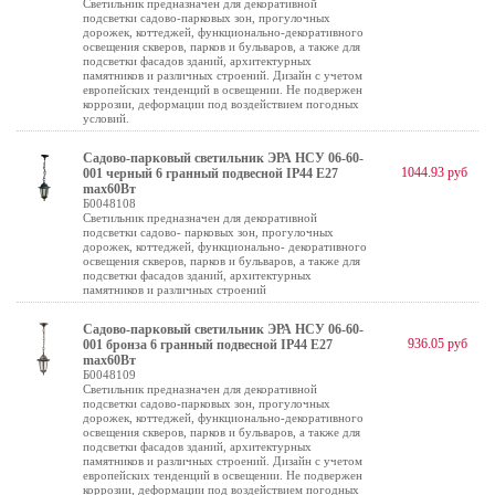
Светильник предназначен для декоративной
подсветки садово-парковых зон, прогулочных
дорожек, коттеджей, функционально-декоративного
освещения скверов, парков и бульваров, а также для
подсветки фасадов зданий, архитектурных
памятников и различных строений. Дизайн с учетом
европейских тенденций в освещении. Не подвержен
коррозии, деформации под воздействием погодных
условий.
Садово-парковый светильник ЭРА НСУ 06-60-
1044.93 руб
001 черный 6 гранный подвесной IP44 Е27
max60Вт
Б0048108
Светильник предназначен для декоративной
подсветки садово- парковых зон, прогулочных
дорожек, коттеджей, функционально- декоративного
освещения скверов, парков и бульваров, а также для
подсветки фасадов зданий, архитектурных
памятников и различных строений
Садово-парковый светильник ЭРА НСУ 06-60-
936.05 руб
001 бронза 6 гранный подвесной IP44 Е27
max60Вт
Б0048109
Светильник предназначен для декоративной
подсветки садово-парковых зон, прогулочных
дорожек, коттеджей, функционально-декоративного
освещения скверов, парков и бульваров, а также для
подсветки фасадов зданий, архитектурных
памятников и различных строений. Дизайн с учетом
европейских тенденций в освещении. Не подвержен
коррозии, деформации под воздействием погодных