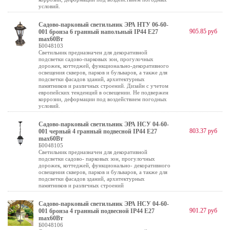
условий.
Садово-парковый светильник ЭРА НТУ 06-60-
905.85 руб
001 бронза 6 гранный напольный IP44 Е27
max60Вт
Б0048103
Светильник предназначен для декоративной
подсветки садово-парковых зон, прогулочных
дорожек, коттеджей, функционально-декоративного
освещения скверов, парков и бульваров, а также для
подсветки фасадов зданий, архитектурных
памятников и различных строений. Дизайн с учетом
европейских тенденций в освещении. Не подвержен
коррозии, деформации под воздействием погодных
условий.
Садово-парковый светильник ЭРА НСУ 04-60-
803.37 руб
001 черный 4 гранный подвесной IP44 Е27
max60Вт
Б0048105
Светильник предназначен для декоративной
подсветки садово- парковых зон, прогулочных
дорожек, коттеджей, функционально- декоративного
освещения скверов, парков и бульваров, а также для
подсветки фасадов зданий, архитектурных
памятников и различных строений
Садово-парковый светильник ЭРА НСУ 04-60-
901.27 руб
001 бронза 4 гранный подвесной IP44 Е27
max60Вт
Б0048106