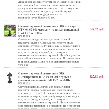
Дизайн разработан с учетом европейских тенденций
в освещении. Светильник не подвержен коррозии,
деформации, отслоению лакокрасочного покрытия
под воздействием погодных условий (корпус
выполнен из полиамида, рассеиватель-
поликарбоната). Высота 80 см.
Садово-парковый светильник ЭРА «Оскар»
842.72 руб
НТУ 04-60-001 черный 4-гранный напольный
IP44 Е27 max60Вт
Б0048099
Светильник предназначен для декоративной
подсветки садово-парковых зон, прогулочных
дорожек, коттеджей, функционально-декоративного
освещения скверов, парков и бульваров, а также для
подсветки фасадов зданий, архитектурных
памятников и различных строений. Дизайн с учетом
европейских тенденций в освещении. Не подвержен
коррозии, деформации под воздействием погодных
условий.
Садово-парковый светильник ЭРА
825.33 руб
Шестигранные НТУ 06-60-001 черный 6
гранный напольный IP44 Е27 max60Вт
Б0048102
Светильник предназначен для декоративной
подсветки садово-парковых зон, прогулочных
дорожек, коттеджей, функционально-декоративного
освещения скверов, парков и бульваров, а также для
подсветки фасадов зданий, архитектурных
памятников и различных строений. Дизайн с учетом
европейских тенденций в освещении. Не подвержен
коррозии, деформации под воздействием погодных