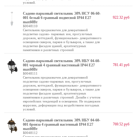
условий.
Садово-парковый светильник ЭРА НСУ 06-60-
922.32 руб
001 белый 6 гранный подвесной IP44 Е27
max60Вт
Б0048110
Светильник предназначен для декоративной
подсветки садово- парковых зон, прогулочных
дорожек, коттеджей, функционально- декоративного
освещения скверов, парков и бульваров, а также для
подсветки фасадов зданий, архитектурных
памятников и различных строений
Садово-парковый светильник ЭРА НБУ 04-60-
781.41 руб
001 черный 4 гранный настенный IP44 Е27
max60Вт
Б0048111
Светильник предназначен для декоративной
подсветки садово-парковых зон, прогулочных
дорожек, коттеджей, функционально- декоративного
освещения скверов, парков и бульваров, а также для
подсветки фасадов зданий, архитектурных
памятников и различных строений. Дизайн с учетом
европейских тенденций в освещении. Не подвержен
коррозии, деформации под воздействием погодных
условий.
Садово-парковый светильник ЭРА НБУ 04-60-
769.52 руб
001 бронза 4 гранный настенный IP44 Е27
max60Вт
Б0048112
Светильник предназначен для декоративной