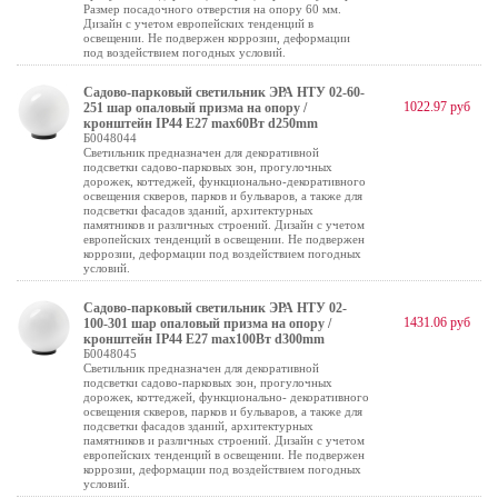
Размер посадочного отверстия на опору 60 мм.
Дизайн с учетом европейских тенденций в
освещении. Не подвержен коррозии, деформации
под воздействием погодных условий.
Садово-парковый светильник ЭРА НТУ 02-60-
1022.97 руб
251 шар опаловый призма на опору /
кронштейн IP44 Е27 max60Вт d250mm
Б0048044
Светильник предназначен для декоративной
подсветки садово-парковых зон, прогулочных
дорожек, коттеджей, функционально-декоративного
освещения скверов, парков и бульваров, а также для
подсветки фасадов зданий, архитектурных
памятников и различных строений. Дизайн с учетом
европейских тенденций в освещении. Не подвержен
коррозии, деформации под воздействием погодных
условий.
Садово-парковый светильник ЭРА НТУ 02-
1431.06 руб
100-301 шар опаловый призма на опору /
кронштейн IP44 Е27 max100Вт d300mm
Б0048045
Светильник предназначен для декоративной
подсветки садово-парковых зон, прогулочных
дорожек, коттеджей, функционально- декоративного
освещения скверов, парков и бульваров, а также для
подсветки фасадов зданий, архитектурных
памятников и различных строений. Дизайн с учетом
европейских тенденций в освещении. Не подвержен
коррозии, деформации под воздействием погодных
условий.