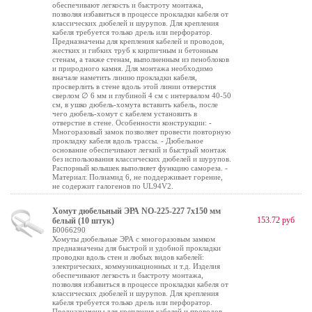
обеспечивают легкость и быстроту монтажа,
позволяя избавиться в процессе прокладки кабеля от
классических дюбелей и шурупов. Для крепления
кабеля требуется только дрель или перфоратор.
Предназначены для крепления кабелей и проводов,
жестких и гибких труб к кирпичным и бетонным
стенам, а также стенам, выполненным из пеноблоков
и природного камня. Для монтажа необходимо
вначале наметить линию прокладки кабеля,
просверлить в стене вдоль этой линии отверстия
сверлом ∅ 6 мм и глубиной 4 см с интервалом 40‑50
см, в ушко дюбель-хомута вставить кабель, после
чего дюбель-хомут с кабелем установить в
отверстие в стене. Особенности конструкции: -
Многоразовый замок позволяет провести повторную
прокладку кабеля вдоль трассы. - Дюбельное
основание обеспечивают легкий и быстрый монтаж
без использования классических дюбелей и шурупов.
Распорный колышек выполняет функцию самореза. -
Материал: Полиамид 6, не поддерживает горение,
не содержит галогенов по UL94V2.
Хомут дюбельный ЭРА NO-225-227 7х150 мм
153.72 руб
белый (10 штук)
Б0066290
Хомуты дюбельные ЭРА с многоразовым замком
предназначены для быстрой и удобной прокладки
проводки вдоль стен и любых видов кабелей:
электрических, коммуникационных и т.д. Изделия
обеспечивают легкость и быстроту монтажа,
позволяя избавиться в процессе прокладки кабеля от
классических дюбелей и шурупов. Для крепления
кабеля требуется только дрель или перфоратор.
Предназначены для крепления кабелей и проводов,