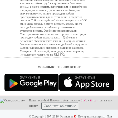
жестких и гибких труб к кирпичным и бетонным
стенам, а также стенам, выполненным из пеноблоков
и природного камня. Для монтажа необходимо
вначале наметить линию прокладки кабеля,
просверлить в стене вдоль этой линии отверстия
сверлом ∅ 6 мм и глубиной 4 см с интервалом 40‑50
см, в ушко дюбель-хомута вставить кабель, после
чего дюбель-хомут с кабелем установить в
отверстие в стене. Особенности конструкции: -
Многоразовый замок позволяет провести повторную
прокладку кабеля вдоль трассы. - Дюбельное
основание обеспечивают легкий и быстрый монтаж
без использования классических дюбелей и шурупов.
Распорный колышек выполняет функцию самореза. -
Материал: Полиамид 6, не поддерживает горение,
не содержит галогенов по UL94V2.
МОБИЛЬНОЕ ПРИЛОЖЕНИЕ
Нашли ошибку? Выделите её и нажмите
+
или на эту
Ctrl
Enter
кнопку
Сообщить об ошибке
© Copyright 1997-2026. Компания
S3
. Все права защищены. При