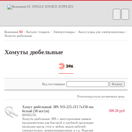
Компания
S3
Каталог товаров
Электротовары
Аксессуары для электромонтажа
/
/
/
/
Хомуты дюбельные
Хомуты дюбельные
Код поставщика:
Рекомендуемая розничная цена
Хомут дюбельный ЭРА NO-225-213 7х150 мм
509.20 руб
белый (50 шт/уп)
Б0066256
Хомуты дюбельные ЭРА с многоразовым замком
предназначены для быстрой и удобной прокладки
проводки вдоль стен и любых видов кабелей:
электрических, коммуникационных и т.д. Изделия