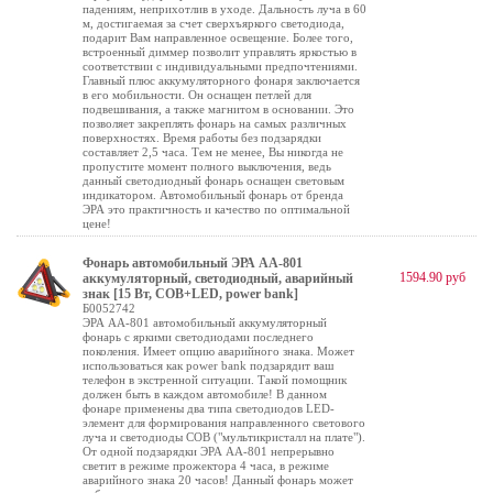
падениям, неприхотлив в уходе. Дальность луча в 60
м, достигаемая за счет сверхъяркого светодиода,
подарит Вам направленное освещение. Более того,
встроенный диммер позволит управлять яркостью в
соответствии с индивидуальными предпочтениями.
Главный плюс аккумуляторного фонаря заключается
в его мобильности. Он оснащен петлей для
подвешивания, а также магнитом в основании. Это
позволяет закреплять фонарь на самых различных
поверхностях. Время работы без подзарядки
составляет 2,5 часа. Тем не менее, Вы никогда не
пропустите момент полного выключения, ведь
данный светодиодный фонарь оснащен световым
индикатором. Автомобильный фонарь от бренда
ЭРА это практичность и качество по оптимальной
цене!
Фонарь автомобильный ЭРА AA-801
1594.90 руб
аккумуляторный, светодиодный, аварийный
знак [15 Вт, COB+LED, power bank]
Б0052742
ЭРА АА-801 автомобильный аккумуляторный
фонарь с яркими светодиодами последнего
поколения. Имеет опцию аварийного знака. Может
использоваться как power bank подзарядит ваш
телефон в экстренной ситуации. Такой помощник
должен быть в каждом автомобиле! В данном
фонаре применены два типа светодиодов LED-
элемент для формирования направленного светового
луча и светодиоды COB ("мультикристалл на плате").
От одной подзарядки ЭРА AA-801 непрерывно
светит в режиме прожектора 4 часа, в режиме
аварийного знака 20 часов! Данный фонарь может