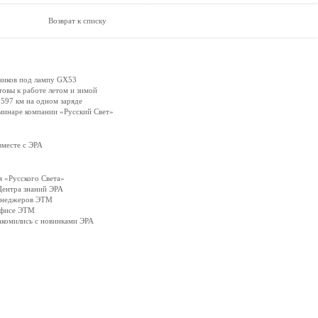
Возврат к списку
ников под лампу GX53
вы к работе летом и зимой
597 км на одном заряде
минаре компании «Русский Свет»
вместе с ЭРА
 «Русского Света»
Центра знаний ЭРА
менеджеров ЭТМ
офисе ЭТМ
акомились с новинками ЭРА