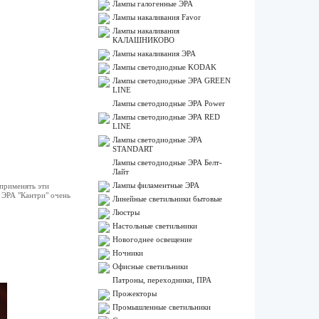
Лампы галогенные ЭРА
Лампы накаливания Favor
Лампы накаливания
КАЛАШНИКОВО
Лампы накаливания ЭРА
Лампы светодиодные KODAK
Лампы светодиодные ЭРА GREEN
LINE
Лампы светодиодные ЭРА Power
Лампы светодиодные ЭРА RED
LINE
Лампы светодиодные ЭРА
STANDART
Лампы светодиодные ЭРА Белт-
Лайт
Лампы филаментные ЭРА
применять эти
 ЭРА "Кантри" очень
Линейные светильники бытовые
Люстры
Настольные светильники
Новогоднее освещение
Ночники
Офисные светильники
Патроны, переходники, ПРА
Прожекторы
Промышленные светильники