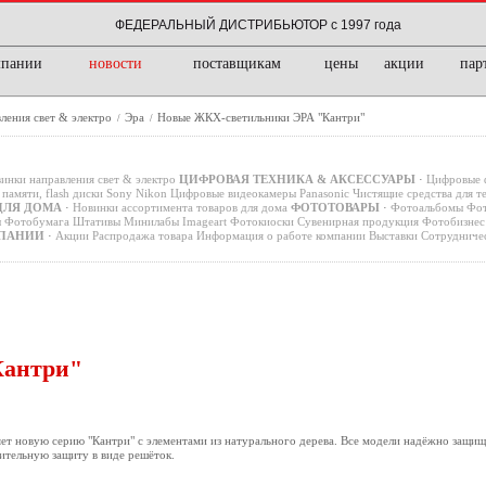
ФЕДЕРАЛЬНЫЙ ДИСТРИБЬЮТОР с 1997 года
мпании
новости
поставщикам
цены
акции
пар
ления свет & электро
Эра
Новые ЖКХ-светильники ЭРА "Кантри"
/
/
инки направления свет & электро
ЦИФРОВАЯ ТЕХНИКА & АКСЕССУАРЫ
·
Цифровые 
памяти, flash диски
Sony
Nikon
Цифровые видеокамеры
Panasonic
Чистящие средства для т
ДЛЯ ДОМА
·
Новинки ассортимента товаров для дома
ФОТОТОВАРЫ
·
Фотоальбомы
Фот
ы
Фотобумага
Штативы
Минилабы
Imageart
Фотокиоски
Сувенирная продукция
Фотобизнес 
ПАНИИ
·
Акции
Распродажа товара
Информация о работе компании
Выставки
Сотрудниче
Кантри"
т новую серию "Кантри" с элементами из натурального дерева. Все модели надёжно защищ
ительную защиту в виде решёток.