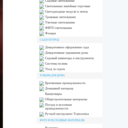
Садовые светильники
Светильники линейные торговые
Светодиодные модули и ленты
Трековые светильники
Уличные светильники
ФИТО светильники
Фонари
САД И ОГОРОД
Декоративное оформление сада
Декоративные украшения дома
Садовый инвентарь и инструменты
Системы полива
Уход за садом
ТОВАРЫ ДЛЯ ДОМА
Бритвенные принадлежности
Домашний интерьер
Канцтовары
Общестроительные материалы
Посуда и кухонные
принадлежности
Ручной инструмент Tramontina
ФОТО И РАСХОДНЫЕ МАТЕРИАЛЫ
Конверты