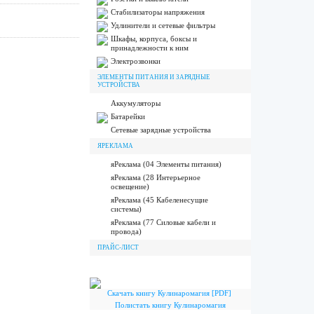
Стабилизаторы напряжения
Удлинители и сетевые фильтры
Шкафы, корпуса, боксы и
принадлежности к ним
Электрозвонки
ЭЛЕМЕНТЫ ПИТАНИЯ И ЗАРЯДНЫЕ
УСТРОЙСТВА
Аккумуляторы
Батарейки
Сетевые зарядные устройства
ЯРЕКЛАМА
яРеклама (04 Элементы питания)
яРеклама (28 Интерьерное
освещение)
яРеклама (45 Кабеленесущие
системы)
яРеклама (77 Силовые кабели и
провода)
ПРАЙС-ЛИСТ
Скачать книгу Кулинаромагия [PDF]
Полистать книгу Кулинаромагия