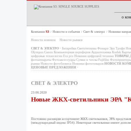
о ко
Компания
S3
Новости и события
Свет & электро
Новинки направ
/
/
/
Новости новинок
Новости рынков
СВЕТ & ЭЛЕКТРО
·
Батарейки
Светотехника
Фонари
Эра
Трофи
Нов
Olympus
Canon
Компьютерная периферия
Аудиотехника
Kodak
Карты 
цифровые технологии
Era pro
Новинки цифровой техники
ТОВАРЫ 
фотоаппараты
Фотоаксессуары
Сумки и чехлы
Fujifilm
Фотопринтер
рынки
Новости фотобизнеса
Новинки фототоваров
НОВОСТИ КОМ
ЦЕНОВЫЕ ПРЕДЛОЖЕНИЯ
·
СВЕТ & ЭЛЕКТРО
23.06.2020
Новые ЖКХ-светильники ЭРА "
Постоянно расширяя ассортимент ЖКХ-светильников, ЭРА представляе
(международный индекс IP54). Некоторые светильники имеют дополн