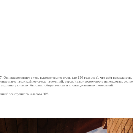
27. Они выдерживают очень высокие температуры (до 130 градусов), что даёт возможность 
жные материалы (калёное стекло, алюминий, дерево) дают возможность использовать серию
к административных, бытовых, общественных и производственных помещений.
ники" электронного каталога ЭРА: