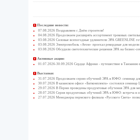
Последние новости:
07.08.2026 Поздравляем с Днём строителя!
04.08.2026 Продолжаем расширять ассортимент трековых светиль
03.08.2026 Силовые всепогодные удлинители ЭРА GREENLINE гото
03.08.2026 Электромобиль «Атом» проехал рекордные для модели 
03.08.2026 Обсудили светотехнические решения ЭРА на бизнес-се
Активные акции:
01.07.2026-30.09.2026 Сердце Африки - путешествие в Танзанию 
Выставки:
31.07.2026 Продолжаем серию обучений ЭРА в ЮФО: семинар для
30.07.2026 В казанском офисе «Баткомплекта» состоялся семинар 
29.07.2026 В Перми проведены продуктовые обучения ЭРА для 
28.07.2026 Серия продуктовых обучений ЭРА в ЮФО: встреча в 
27.07.2026 Менеджеры пермского филиала «Русского Света» позн