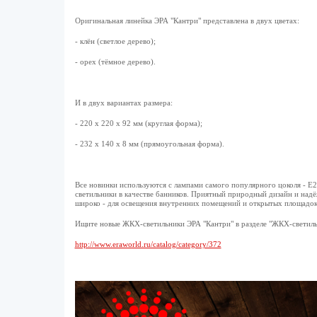
Оригинальная линейка ЭРА "Кантри" представлена в двух цветах:
- клён (светлое дерево);
- орех (тёмное дерево).
И в двух вариантах размера:
- 220 х 220 х 92 мм (круглая форма);
- 232 х 140 х 8 мм (прямоугольная форма).
Все новинки используются с лампами самого популярного цоколя - Е
светильники в качестве банников. Приятный природный дизайн и надё
широко - для освещения внутренних помещений и открытых площадо
Ищите новые ЖКХ-светильники ЭРА "Кантри" в разделе "ЖКХ-светиль
http://www.eraworld.ru/catalog/category/372