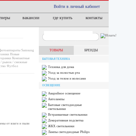
Войти в личный кабинет
тнеры
вакансии
где купить
контакты
фотоаппараты
Samsung
ТОВАРЫ
БРЕНДЫ
ехники
Новые
орамки
Компактные
БЫТОВАЯ ТЕХНИКА
/ рынок / смежные
ство
Футбол
Техника для дома
Уход за полостью рта
Уход за телом и волосами
ОСВЕЩЕНИЕ
Аварийное освещение
Автолампы
Бытовые светодиодные
светильники
Встраиваемые светильники
Декоративная подсветка
ены от влаги и пыли
ЖКХ светильники
Лампы cветодиодные Philips