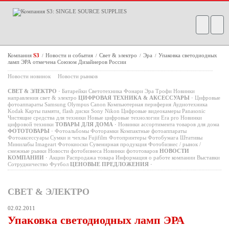
Компания
S3
Новости и события
Свет & электро
Эра
Упаковка светодиодных
/
/
/
/
ламп ЭРА отмечена Союзом Дизайнеров России
Новости новинок
Новости рынков
СВЕТ & ЭЛЕКТРО
·
Батарейки
Светотехника
Фонари
Эра
Трофи
Новинки
направления свет & электро
ЦИФРОВАЯ ТЕХНИКА & АКСЕССУАРЫ
·
Цифровые
фотоаппараты
Samsung
Olympus
Canon
Компьютерная периферия
Аудиотехника
Kodak
Карты памяти, flash диски
Sony
Nikon
Цифровые видеокамеры
Panasonic
Чистящие средства для техники
Новые цифровые технологии
Era pro
Новинки
цифровой техники
ТОВАРЫ ДЛЯ ДОМА
·
Новинки ассортимента товаров для дома
ФОТОТОВАРЫ
·
Фотоальбомы
Фоторамки
Компактные фотоаппараты
Фотоаксессуары
Сумки и чехлы
Fujifilm
Фотопринтеры
Фотобумага
Штативы
Минилабы
Imageart
Фотокиоски
Сувенирная продукция
Фотобизнес / рынок /
смежные рынки
Новости фотобизнеса
Новинки фототоваров
НОВОСТИ
КОМПАНИИ
·
Акции
Распродажа товара
Информация о работе компании
Выставки
Сотрудничество
Футбол
ЦЕНОВЫЕ ПРЕДЛОЖЕНИЯ
·
СВЕТ & ЭЛЕКТРО
02.02.2011
Упаковка светодиодных ламп ЭРА