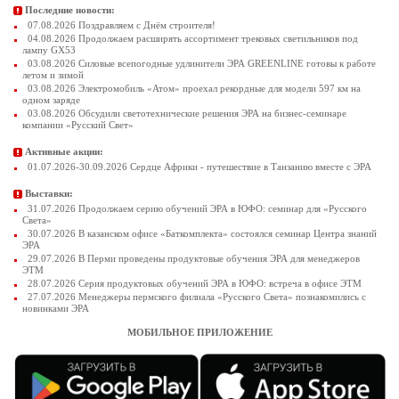
Последние новости:
07.08.2026 Поздравляем с Днём строителя!
04.08.2026 Продолжаем расширять ассортимент трековых светильников под
лампу GX53
03.08.2026 Силовые всепогодные удлинители ЭРА GREENLINE готовы к работе
летом и зимой
03.08.2026 Электромобиль «Атом» проехал рекордные для модели 597 км на
одном заряде
03.08.2026 Обсудили светотехнические решения ЭРА на бизнес-семинаре
компании «Русский Свет»
Активные акции:
01.07.2026-30.09.2026 Сердце Африки - путешествие в Танзанию вместе с ЭРА
Выставки:
31.07.2026 Продолжаем серию обучений ЭРА в ЮФО: семинар для «Русского
Света»
30.07.2026 В казанском офисе «Баткомплекта» состоялся семинар Центра знаний
ЭРА
29.07.2026 В Перми проведены продуктовые обучения ЭРА для менеджеров
ЭТМ
28.07.2026 Серия продуктовых обучений ЭРА в ЮФО: встреча в офисе ЭТМ
27.07.2026 Менеджеры пермского филиала «Русского Света» познакомились с
новинками ЭРА
МОБИЛЬНОЕ ПРИЛОЖЕНИЕ