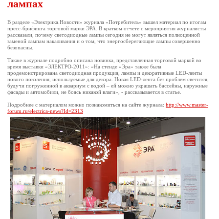
лампах
В разделе «Электрика.Новости» журнала «Потребитель» вышел материал по итогам
пресс-брифинга торговой марки ЭРА. В кратком отчете с мероприятия журналисты
рассказали, почему светодиодные лампы сегодня не могут являться полноценной
заменой лампам накаливания и о том, что энергосберегающие лампы совершенно
безопасны.
Также в журнале подробно описана новинка, представленная торговой маркой во
время выставки «ЭЛЕКТРО-2011»: «На стенде «Эра» также была
продемонстрирована светодиодная продукция, лампы и декоративные LED-ленты
нового поколения, используемые для декора. Новая LED-лента без проблем светится,
будучи погруженной в аквариум с водой – ей можно украшать бассейны, наружные
фасады и автомобили, не боясь никакой влаги», - рассказывается в статье.
Подробнее с материалом можно познакомиться на сайте журнала:
http://www.master-
forum.ru/electrica-news?Id=2313