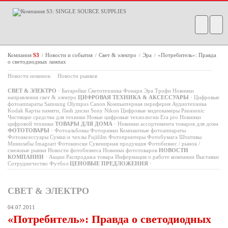
Компания
S3
Новости и события
Свет & электро
Эра
«Потребитель»: Правда
/
/
/
/
о светодиодных лампах
Новости новинок
Новости рынков
СВЕТ & ЭЛЕКТРО
·
Батарейки
Светотехника
Фонари
Эра
Трофи
Новинки
направления свет & электро
ЦИФРОВАЯ ТЕХНИКА & АКСЕССУАРЫ
·
Цифровые
фотоаппараты
Samsung
Olympus
Canon
Компьютерная периферия
Аудиотехника
Kodak
Карты памяти, flash диски
Sony
Nikon
Цифровые видеокамеры
Panasonic
Чистящие средства для техники
Новые цифровые технологии
Era pro
Новинки
цифровой техники
ТОВАРЫ ДЛЯ ДОМА
·
Новинки ассортимента товаров для дома
ФОТОТОВАРЫ
·
Фотоальбомы
Фоторамки
Компактные фотоаппараты
Фотоаксессуары
Сумки и чехлы
Fujifilm
Фотопринтеры
Фотобумага
Штативы
Минилабы
Imageart
Фотокиоски
Сувенирная продукция
Фотобизнес / рынок /
смежные рынки
Новости фотобизнеса
Новинки фототоваров
НОВОСТИ
КОМПАНИИ
·
Акции
Распродажа товара
Информация о работе компании
Выставки
Сотрудничество
Футбол
ЦЕНОВЫЕ ПРЕДЛОЖЕНИЯ
·
СВЕТ & ЭЛЕКТРО
04.07.2011
«Потребитель»: Правда о светодиодных