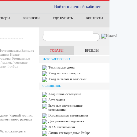
Войти в личный кабинет
тнеры
вакансии
где купить
контакты
фотоаппараты
Samsung
ТОВАРЫ
БРЕНДЫ
ехники
Новые
орамки
Компактные
БЫТОВАЯ ТЕХНИКА
/ рынок / смежные
ство
Футбол
Техника для дома
Уход за полостью рта
Уход за телом и волосами
ОСВЕЩЕНИЕ
Аварийное освещение
Автолампы
Бытовые светодиодные
светильники
даже. Черный корпус,
Встраиваемые светильники
аналогичного размера
Декоративная подсветка
ЖКХ светильники
РА: прожекторы с
Лампы cветодиодные Philips