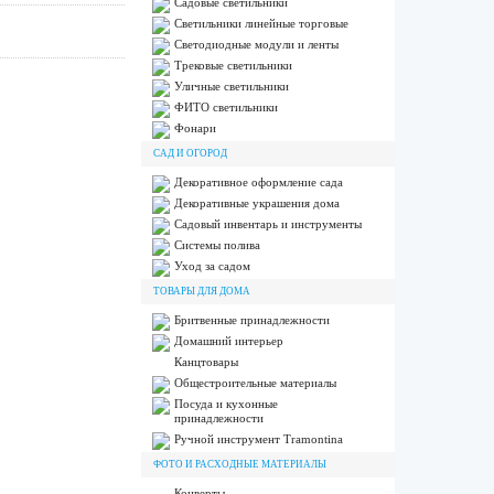
Садовые светильники
Светильники линейные торговые
Светодиодные модули и ленты
Трековые светильники
Уличные светильники
ФИТО светильники
Фонари
САД И ОГОРОД
Декоративное оформление сада
Декоративные украшения дома
Садовый инвентарь и инструменты
Системы полива
Уход за садом
ТОВАРЫ ДЛЯ ДОМА
Бритвенные принадлежности
Домашний интерьер
Канцтовары
Общестроительные материалы
Посуда и кухонные
принадлежности
Ручной инструмент Tramontina
ФОТО И РАСХОДНЫЕ МАТЕРИАЛЫ
Конверты