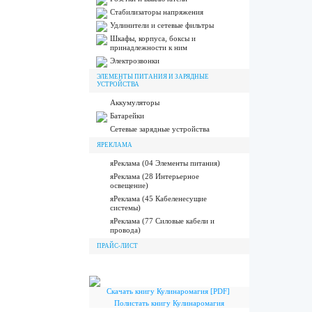
Стабилизаторы напряжения
Удлинители и сетевые фильтры
Шкафы, корпуса, боксы и
принадлежности к ним
Электрозвонки
ЭЛЕМЕНТЫ ПИТАНИЯ И ЗАРЯДНЫЕ
УСТРОЙСТВА
Аккумуляторы
Батарейки
Сетевые зарядные устройства
ЯРЕКЛАМА
яРеклама (04 Элементы питания)
яРеклама (28 Интерьерное
освещение)
яРеклама (45 Кабеленесущие
системы)
яРеклама (77 Силовые кабели и
провода)
ПРАЙС-ЛИСТ
Скачать книгу Кулинаромагия [PDF]
Полистать книгу Кулинаромагия