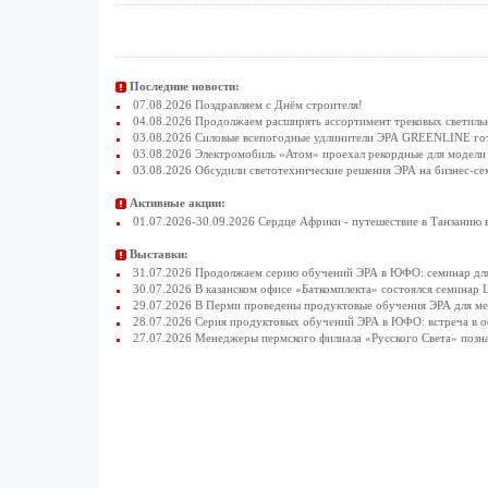
Последние новости:
07.08.2026 Поздравляем с Днём строителя!
04.08.2026 Продолжаем расширять ассортимент трековых светиль
03.08.2026 Силовые всепогодные удлинители ЭРА GREENLINE гото
03.08.2026 Электромобиль «Атом» проехал рекордные для модели 
03.08.2026 Обсудили светотехнические решения ЭРА на бизнес-се
Активные акции:
01.07.2026-30.09.2026 Сердце Африки - путешествие в Танзанию 
Выставки:
31.07.2026 Продолжаем серию обучений ЭРА в ЮФО: семинар для
30.07.2026 В казанском офисе «Баткомплекта» состоялся семинар 
29.07.2026 В Перми проведены продуктовые обучения ЭРА для 
28.07.2026 Серия продуктовых обучений ЭРА в ЮФО: встреча в 
27.07.2026 Менеджеры пермского филиала «Русского Света» позн