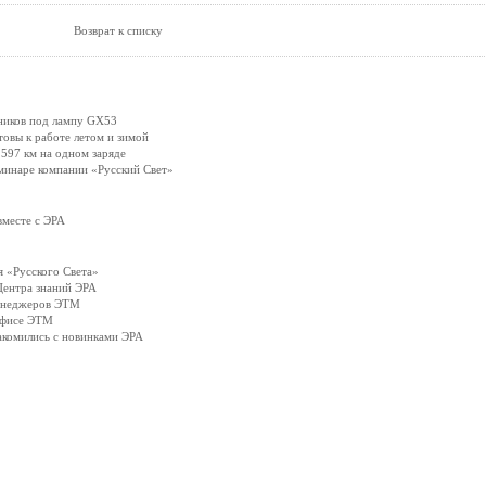
Возврат к списку
ников под лампу GX53
вы к работе летом и зимой
597 км на одном заряде
минаре компании «Русский Свет»
вместе с ЭРА
 «Русского Света»
Центра знаний ЭРА
менеджеров ЭТМ
офисе ЭТМ
акомились с новинками ЭРА