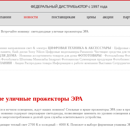
ФЕДЕРАЛЬНЫЙ ДИСТРИБЬЮТОР с 1997 года
мпании
новости
поставщикам
цены
акции
пар
Встречайте новинку: светодиодные уличные прожекторы ЭРА
/
инки направления свет & электро
ЦИФРОВАЯ ТЕХНИКА & АКСЕССУАРЫ
·
Цифровые 
памяти, flash диски
Sony
Nikon
Цифровые видеокамеры
Panasonic
Чистящие средства для т
ДЛЯ ДОМА
·
Новинки ассортимента товаров для дома
ФОТОТОВАРЫ
·
Фотоальбомы
Фот
ы
Фотобумага
Штативы
Минилабы
Imageart
Фотокиоски
Сувенирная продукция
Фотобизнес 
ПАНИИ
·
Акции
Распродажа товара
Информация о работе компании
Выставки
Сотрудниче
ые уличные прожекторы ЭРА
я в ночном освещении, ждут наших новинок! Стильные и яркие прожекторы ЭРА уже в про
се новинки содержат сверхъяркие светодиоды, позволяющие заменить по уровню освещения 
 энергопотребления и долгий срок службы осветительного устройства.
дающие теплый свет 2700 К и холодный – 4000 К. Поможет в выборе фирменная упаковка Э