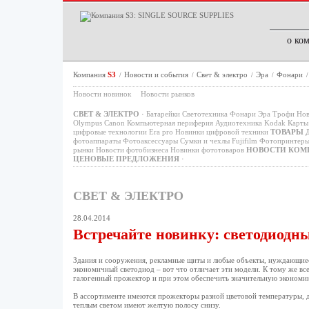
о ко
Компания
S3
Новости и события
Свет & электро
Эра
Фонари
/
/
/
/
Новости новинок
Новости рынков
СВЕТ & ЭЛЕКТРО
·
Батарейки
Светотехника
Фонари
Эра
Трофи
Нов
Olympus
Canon
Компьютерная периферия
Аудиотехника
Kodak
Карты 
цифровые технологии
Era pro
Новинки цифровой техники
ТОВАРЫ 
фотоаппараты
Фотоаксессуары
Сумки и чехлы
Fujifilm
Фотопринтер
рынки
Новости фотобизнеса
Новинки фототоваров
НОВОСТИ КОМ
ЦЕНОВЫЕ ПРЕДЛОЖЕНИЯ
·
СВЕТ & ЭЛЕКТРО
28.04.2014
Встречайте новинку: светодиодн
Здания и сооружения, рекламные щиты и любые объекты, нуждающиес
экономичный светодиод – вот что отличает эти модели. К тому же в
галогенный прожектор и при этом обеспечить значительную экономию
В ассортименте имеются прожекторы разной цветовой температуры, 
теплым светом имеют желтую полосу снизу.