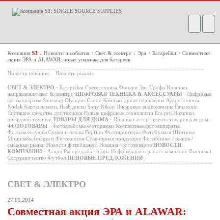
Компания
S3
Новости и события
Свет & электро
Эра
Батарейки
Совместная
/
/
/
/
/
акция ЭРА и ALAWAR: новая упаковка для батареек
Новости новинок
Новости рынков
СВЕТ & ЭЛЕКТРО
·
Батарейки
Светотехника
Фонари
Эра
Трофи
Новинки
направления свет & электро
ЦИФРОВАЯ ТЕХНИКА & АКСЕССУАРЫ
·
Цифровые
фотоаппараты
Samsung
Olympus
Canon
Компьютерная периферия
Аудиотехника
Kodak
Карты памяти, flash диски
Sony
Nikon
Цифровые видеокамеры
Panasonic
Чистящие средства для техники
Новые цифровые технологии
Era pro
Новинки
цифровой техники
ТОВАРЫ ДЛЯ ДОМА
·
Новинки ассортимента товаров для дома
ФОТОТОВАРЫ
·
Фотоальбомы
Фоторамки
Компактные фотоаппараты
Фотоаксессуары
Сумки и чехлы
Fujifilm
Фотопринтеры
Фотобумага
Штативы
Минилабы
Imageart
Фотокиоски
Сувенирная продукция
Фотобизнес / рынок /
смежные рынки
Новости фотобизнеса
Новинки фототоваров
НОВОСТИ
КОМПАНИИ
·
Акции
Распродажа товара
Информация о работе компании
Выставки
Сотрудничество
Футбол
ЦЕНОВЫЕ ПРЕДЛОЖЕНИЯ
·
СВЕТ & ЭЛЕКТРО
27.01.2014
Совместная акция ЭРА и ALAWAR: