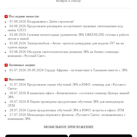
Возврат к списку
Последние новости:
07.08.2026 Поздравляем с Днём строителя!
04.08.2026 Продолжаем расширять ассортимент трековых светильников под
лампу GX53
03.08.2026 Силовые всепогодные удлинители ЭРА GREENLINE готовы к работе
летом и зимой
03.08.2026 Электромобиль «Атом» проехал рекордные для модели 597 км на
одном заряде
03.08.2026 Обсудили светотехнические решения ЭРА на бизнес-семинаре
компании «Русский Свет»
Активные акции:
01.07.2026-30.09.2026 Сердце Африки - путешествие в Танзанию вместе с ЭРА
Выставки:
31.07.2026 Продолжаем серию обучений ЭРА в ЮФО: семинар для «Русского
Света»
30.07.2026 В казанском офисе «Баткомплекта» состоялся семинар Центра знаний
ЭРА
29.07.2026 В Перми проведены продуктовые обучения ЭРА для менеджеров
ЭТМ
28.07.2026 Серия продуктовых обучений ЭРА в ЮФО: встреча в офисе ЭТМ
27.07.2026 Менеджеры пермского филиала «Русского Света» познакомились с
новинками ЭРА
МОБИЛЬНОЕ ПРИЛОЖЕНИЕ