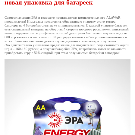
новая упаковка для батареек
Совместная акция ЭРА и ведущего производителя компьютерных игр ALAWAR
продолжается! И мы рады представить обновленную упаковку этого товара:
блистеры на 4 батарейки стали ярче и привлекательнее. В каждой упаковке батареек
есть специальный вкладыш, на оборотной стороне которого расположен уникальный
номер подарочного се5ртификата, который дает право бесплатно получить одну из
600 игр каталога www. alawar.ru. Игра предоставляется в бессрочное пользование и
может быть восстановлена даже в случае удаления с компьютера покупателя.
Это действительно уникальное предложение для покупателей! Ведь стоимость одной
игры – 160-180 рублей, а покупая батарейки ЭРА, потребитель имеет возможность
приобретать игру с 50% скидкой, при этом получая сами батарейки в подарок!