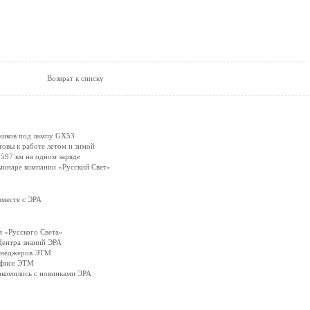
Возврат к списку
ников под лампу GX53
вы к работе летом и зимой
597 км на одном заряде
минаре компании «Русский Свет»
вместе с ЭРА
 «Русского Света»
Центра знаний ЭРА
менеджеров ЭТМ
офисе ЭТМ
акомились с новинками ЭРА