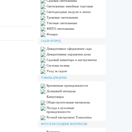
Садовые светильники
Светильники линейные торговые
Светодиодные модули и ленты
Трековые светильники
Уличные светильники
ФИТО светильники
Фонари
САД И ОГОРОД
Декоративное оформление сада
Декоративные украшения дома
Садовый инвентарь и инструменты
Системы полива
Уход за садом
ТОВАРЫ ДЛЯ ДОМА
Бритвенные принадлежности
Домашний интерьер
Канцтовары
Общестроительные материалы
Посуда и кухонные
принадлежности
Ручной инструмент Tramontina
ФОТО И РАСХОДНЫЕ МАТЕРИАЛЫ
Конверты