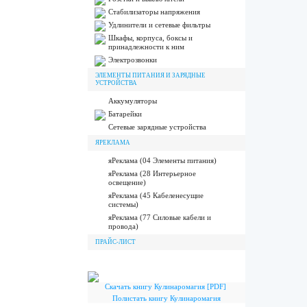
Стабилизаторы напряжения
Удлинители и сетевые фильтры
Шкафы, корпуса, боксы и
принадлежности к ним
Электрозвонки
ЭЛЕМЕНТЫ ПИТАНИЯ И ЗАРЯДНЫЕ
УСТРОЙСТВА
Аккумуляторы
Батарейки
Сетевые зарядные устройства
ЯРЕКЛАМА
яРеклама (04 Элементы питания)
яРеклама (28 Интерьерное
освещение)
яРеклама (45 Кабеленесущие
системы)
яРеклама (77 Силовые кабели и
провода)
ПРАЙС-ЛИСТ
Скачать книгу Кулинаромагия [PDF]
Полистать книгу Кулинаромагия