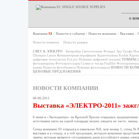
о ко
Компания
S3
Новости и события
Новости компании
Выставки
/
/
/
/
Новости новинок
Новости рынков
СВЕТ & ЭЛЕКТРО
·
Батарейки
Светотехника
Фонари
Эра
Трофи
Нов
Olympus
Canon
Компьютерная периферия
Аудиотехника
Kodak
Карты 
цифровые технологии
Era pro
Новинки цифровой техники
ТОВАРЫ 
фотоаппараты
Фотоаксессуары
Сумки и чехлы
Fujifilm
Фотопринтер
рынки
Новости фотобизнеса
Новинки фототоваров
НОВОСТИ КОМ
ЦЕНОВЫЕ ПРЕДЛОЖЕНИЯ
·
НОВОСТИ КОМПАНИИ
06.06.2011
Выставка «ЭЛЕКТРО-2011» зажгл
6 июня в «Экспоцентре» на Красной Пресне открылась традиционная
источников света на одной площадке можно увидеть не часто: лампы,
Стенд компании S3 открылся в павильоне №8, зале номер 1, стенд № 
выставки и к стенду, и к той продукции, которую компания представл
лампы, которые являются сегодняшним днем российского рынка электр