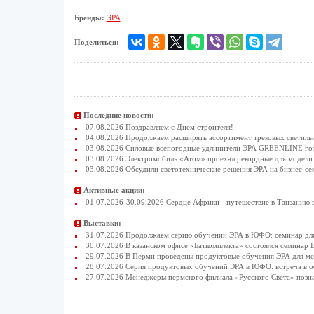
Бренды:
ЭРА
Поделиться:
Последние новости:
07.08.2026 Поздравляем с Днём строителя!
04.08.2026 Продолжаем расширять ассортимент трековых светиль
03.08.2026 Силовые всепогодные удлинители ЭРА GREENLINE гото
03.08.2026 Электромобиль «Атом» проехал рекордные для модели 
03.08.2026 Обсудили светотехнические решения ЭРА на бизнес-се
Активные акции:
01.07.2026-30.09.2026 Сердце Африки - путешествие в Танзанию 
Выставки:
31.07.2026 Продолжаем серию обучений ЭРА в ЮФО: семинар для
30.07.2026 В казанском офисе «Баткомплекта» состоялся семинар 
29.07.2026 В Перми проведены продуктовые обучения ЭРА для 
28.07.2026 Серия продуктовых обучений ЭРА в ЮФО: встреча в 
27.07.2026 Менеджеры пермского филиала «Русского Света» позн