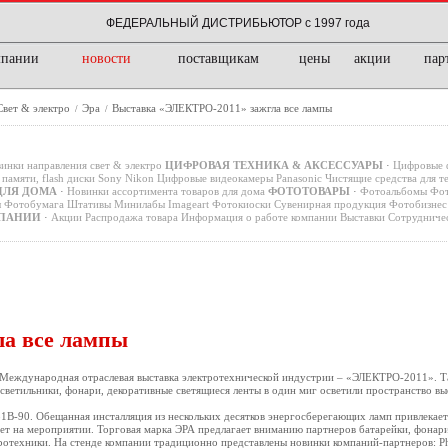
ФЕДЕРАЛЬНЫЙ ДИСТРИБЬЮТОР с 1997 года
мпании
новости
поставщикам
цены
акции
пар
Свет & электро
Эра
Выставка «ЭЛЕКТРО-2011» зажгла все лампы
/
/
инки направления свет & электро
ЦИФРОВАЯ ТЕХНИКА & АКСЕССУАРЫ
·
Цифровые 
памяти, flash диски
Sony
Nikon
Цифровые видеокамеры
Panasonic
Чистящие средства для т
ДЛЯ ДОМА
·
Новинки ассортимента товаров для дома
ФОТОТОВАРЫ
·
Фотоальбомы
Фот
ы
Фотобумага
Штативы
Минилабы
Imageart
Фотокиоски
Сувенирная продукция
Фотобизнес 
ПАНИИ
·
Акции
Распродажа товара
Информация о работе компании
Выставки
Сотрудниче
а все лампы
 Международная отраслевая выставка электротехнической индустрии – «ЭЛЕКТРО-2011». Та
 светильники, фонари, декоративные светящиеся ленты в один миг осветили пространство вы
81В-90. Обещанная инсталляция из нескольких десятков энергосберегающих ламп привлекае
яет на мероприятии. Торговая марка ЭРА предлагает вниманию партнеров батарейки, фонари
отехники. На стенде компании традиционно представлены новинки компаний-партнеров: Phi