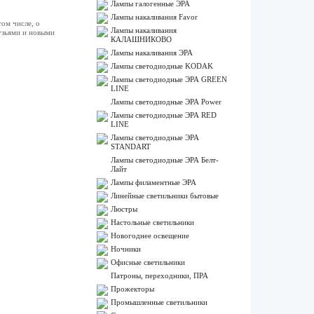
Лампы галогенные ЭРА
Лампы накаливания Favor
ом числе, о
Лампы накаливания
узьями и новыми
КАЛАШНИКОВО
Лампы накаливания ЭРА
Лампы светодиодные KODAK
Лампы светодиодные ЭРА GREEN
LINE
Лампы светодиодные ЭРА Power
Лампы светодиодные ЭРА RED
LINE
Лампы светодиодные ЭРА
STANDART
Лампы светодиодные ЭРА Белт-
Лайт
Лампы филаментные ЭРА
Линейные светильники бытовые
Люстры
Настольные светильники
Новогоднее освещение
Ночники
Офисные светильники
Патроны, переходники, ПРА
Прожекторы
Промышленные светильники