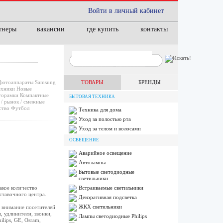
Войти в личный кабинет
тнеры
вакансии
где купить
контакты
фотоаппараты
Samsung
ТОВАРЫ
БРЕНДЫ
ехники
Новые
орамки
Компактные
БЫТОВАЯ ТЕХНИКА
/ рынок / смежные
ство
Футбол
Техника для дома
Уход за полостью рта
Уход за телом и волосами
ОСВЕЩЕНИЕ
Аварийное освещение
Автолампы
Бытовые светодиодные
светильники
кое количество
Встраиваемые светильники
ставочного центра.
Декоративная подсветка
ЖКХ светильники
т внимание посетителей
, удлинители, звонки,
Лампы cветодиодные Philips
lips, GE, Osram,