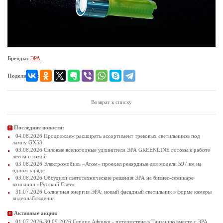
Бренды:
ЭРА
Поделиться:
Возврат к списку
Последние новости:
04.08.2026 Продолжаем расширять ассортимент трековых светильников под
лампу GX53
03.08.2026 Силовые всепогодные удлинители ЭРА GREENLINE готовы к работе
летом и зимой
03.08.2026 Электромобиль «Атом» проехал рекордные для модели 597 км на
одном заряде
03.08.2026 Обсудили светотехнические решения ЭРА на бизнес-семинаре
компании «Русский Свет»
31.07.2026 Солнечная энергия ЭРА: новый фасадный светильник в форме камеры
видеонаблюдения
Активные акции:
01.07.2026-30.09.2026 Сердце Африки - путешествие в Танзанию вместе с ЭРА