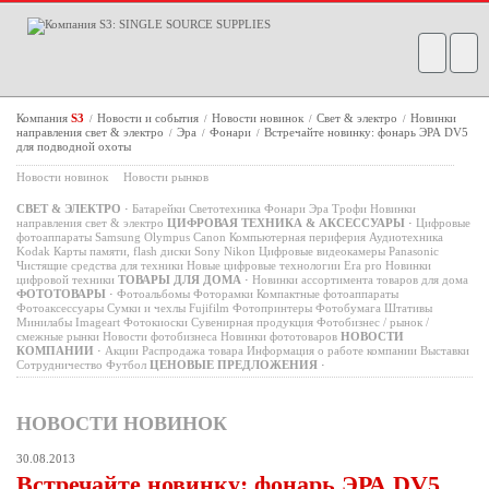
Компания
S3
Новости и события
Новости новинок
Свет & электро
Новинки
/
/
/
/
направления свет & электро
Эра
Фонари
Встречайте новинку: фонарь ЭРА DV5
/
/
/
для подводной охоты
Новости новинок
Новости рынков
СВЕТ & ЭЛЕКТРО
·
Батарейки
Светотехника
Фонари
Эра
Трофи
Новинки
направления свет & электро
ЦИФРОВАЯ ТЕХНИКА & АКСЕССУАРЫ
·
Цифровые
фотоаппараты
Samsung
Olympus
Canon
Компьютерная периферия
Аудиотехника
Kodak
Карты памяти, flash диски
Sony
Nikon
Цифровые видеокамеры
Panasonic
Чистящие средства для техники
Новые цифровые технологии
Era pro
Новинки
цифровой техники
ТОВАРЫ ДЛЯ ДОМА
·
Новинки ассортимента товаров для дома
ФОТОТОВАРЫ
·
Фотоальбомы
Фоторамки
Компактные фотоаппараты
Фотоаксессуары
Сумки и чехлы
Fujifilm
Фотопринтеры
Фотобумага
Штативы
Минилабы
Imageart
Фотокиоски
Сувенирная продукция
Фотобизнес / рынок /
смежные рынки
Новости фотобизнеса
Новинки фототоваров
НОВОСТИ
КОМПАНИИ
·
Акции
Распродажа товара
Информация о работе компании
Выставки
Сотрудничество
Футбол
ЦЕНОВЫЕ ПРЕДЛОЖЕНИЯ
·
НОВОСТИ НОВИНОК
30.08.2013
Встречайте новинку: фонарь ЭРА DV5