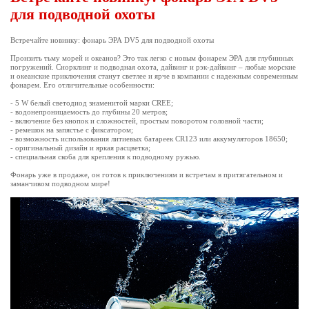
для подводной охоты
Встречайте новинку: фонарь ЭРА DV5 для подводной охоты
Пронзить тьму морей и океанов? Это так легко с новым фонарем ЭРА для глубинных
погружений. Снорклинг и подводная охота, дайвинг и рэк-дайвинг – любые морские
и океанские приключения станут светлее и ярче в компании с надежным современным
фонарем. Его отличительные особенности:
- 5 W белый светодиод знаменитой марки CREE;
- водонепроницаемость до глубины 20 метров;
- включение без кнопок и сложностей, простым поворотом головной части;
- ремешок на запястье с фиксатором;
- возможность использования литиевых батареек CR123 или аккумуляторов 18650;
- оригинальный дизайн и яркая расцветка;
- специальная скоба для крепления к подводному ружью.
Фонарь уже в продаже, он готов к приключениям и встречам в притягательном и
заманчивом подводном мире!