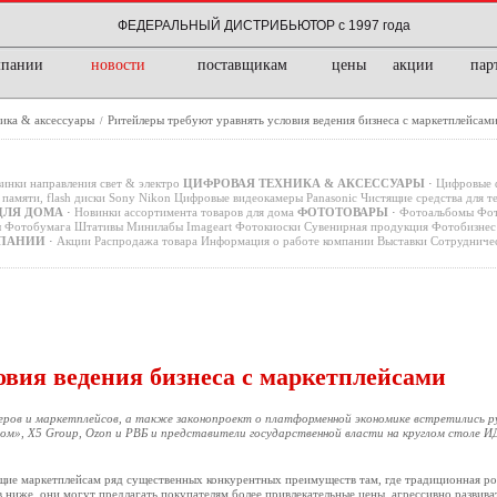
ФЕДЕРАЛЬНЫЙ ДИСТРИБЬЮТОР с 1997 года
мпании
новости
поставщикам
цены
акции
пар
ика & аксессуары
Ритейлеры требуют уравнять условия ведения бизнеса с маркетплейсам
/
инки направления свет & электро
ЦИФРОВАЯ ТЕХНИКА & АКСЕССУАРЫ
·
Цифровые 
памяти, flash диски
Sony
Nikon
Цифровые видеокамеры
Panasonic
Чистящие средства для т
ДЛЯ ДОМА
·
Новинки ассортимента товаров для дома
ФОТОТОВАРЫ
·
Фотоальбомы
Фот
ы
Фотобумага
Штативы
Минилабы
Imageart
Фотокиоски
Сувенирная продукция
Фотобизнес 
ПАНИИ
·
Акции
Распродажа товара
Информация о работе компании
Выставки
Сотрудниче
овия ведения бизнеса с маркетплейсами
леров и маркетплейсов, а также законопроект о платформенной экономике встретились 
дом», X5 Group, Ozon и РВБ и представители государственной власти на круглом столе 
щие маркетплейсам ряд существенных конкурентных преимуществ там, где традиционная ро
ниже, они могут предлагать покупателям более привлекательные цены, агрессивно развиват