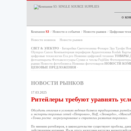
о ко
Компания
S3
Новости и события
Новости рынков
Цифровая техн
/
/
/
Новости новинок
Новости рынков
СВЕТ & ЭЛЕКТРО
·
Батарейки
Светотехника
Фонари
Эра
Трофи
Нов
Olympus
Canon
Компьютерная периферия
Аудиотехника
Kodak
Карты 
цифровые технологии
Era pro
Новинки цифровой техники
ТОВАРЫ 
фотоаппараты
Фотоаксессуары
Сумки и чехлы
Fujifilm
Фотопринтер
рынки
Новости фотобизнеса
Новинки фототоваров
НОВОСТИ КОМ
ЦЕНОВЫЕ ПРЕДЛОЖЕНИЯ
·
НОВОСТИ РЫНКОВ
17.03.2025
Ритейлеры требуют уравнять усл
Обсудить отличия в условиях ведения бизнеса традиционных ритей
и эксперты торговых сетей «Петрович», Hoff, «Леонардо», «Макси
«Точки роста: госрегулирование и стратегии развития торговли».
По мнению ритейлеров, в законодательстве существуют пробелы, даю
действующим нормами. Из-за этого налоговая нагрузка маркетплейсов 