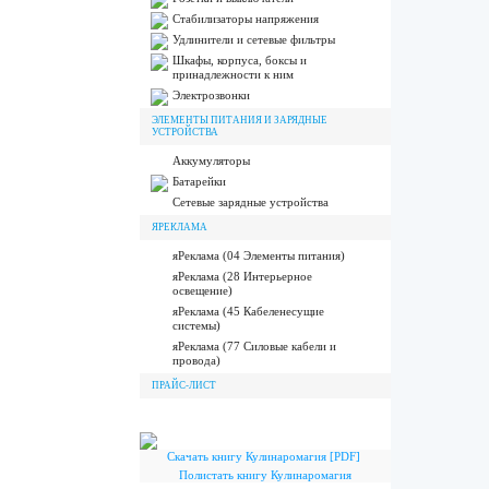
Стабилизаторы напряжения
Удлинители и сетевые фильтры
Шкафы, корпуса, боксы и
принадлежности к ним
Электрозвонки
ЭЛЕМЕНТЫ ПИТАНИЯ И ЗАРЯДНЫЕ
УСТРОЙСТВА
Аккумуляторы
Батарейки
Сетевые зарядные устройства
ЯРЕКЛАМА
яРеклама (04 Элементы питания)
яРеклама (28 Интерьерное
освещение)
яРеклама (45 Кабеленесущие
системы)
яРеклама (77 Силовые кабели и
провода)
ПРАЙС-ЛИСТ
Скачать книгу Кулинаромагия [PDF]
Полистать книгу Кулинаромагия