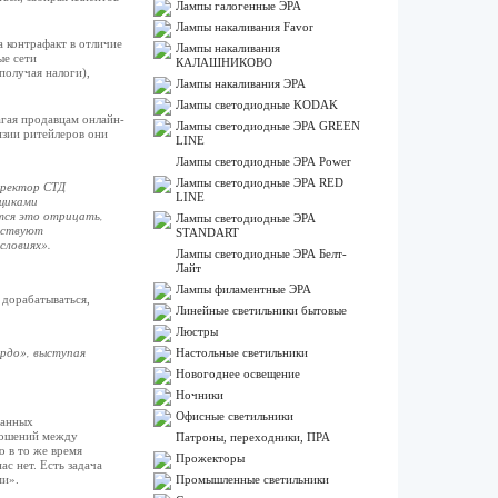
Лампы галогенные ЭРА
Лампы накаливания Favor
а контрафакт в отличие
Лампы накаливания
ые сети
КАЛАШНИКОВО
получая налоги),
Лампы накаливания ЭРА
Лампы светодиодные KODAK
агая продавцам онлайн-
Лампы светодиодные ЭРА GREEN
нзии ритейлеров они
LINE
Лампы светодиодные ЭРА Power
Лампы светодиодные ЭРА RED
иректор СТД
LINE
вщиками
тся это отрицать,
Лампы светодиодные ЭРА
частвуют
STANDART
словиях».
Лампы светодиодные ЭРА Белт-
Лайт
Лампы филаментные ЭРА
 дорабатываться,
Линейные светильники бытовые
Люстры
ардо», выступая
Настольные светильники
Новогоднее освещение
Ночники
Офисные светильники
данных
тношений между
Патроны, переходники, ПРА
 в то же время
Прожекторы
с нет. Есть задача
ми».
Промышленные светильники