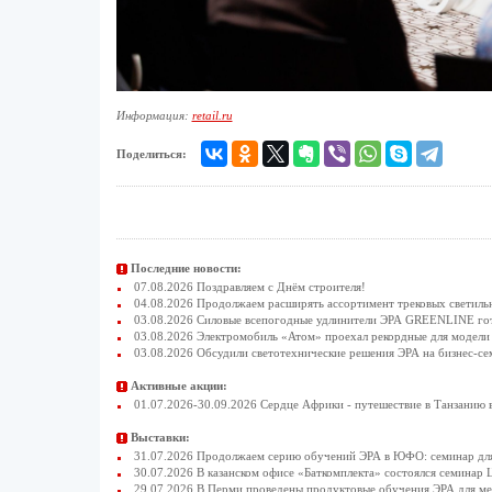
Информация:
retail.ru
Поделиться:
Последние новости:
07.08.2026 Поздравляем с Днём строителя!
04.08.2026 Продолжаем расширять ассортимент трековых светиль
03.08.2026 Силовые всепогодные удлинители ЭРА GREENLINE гото
03.08.2026 Электромобиль «Атом» проехал рекордные для модели 
03.08.2026 Обсудили светотехнические решения ЭРА на бизнес-се
Активные акции:
01.07.2026-30.09.2026 Сердце Африки - путешествие в Танзанию 
Выставки:
31.07.2026 Продолжаем серию обучений ЭРА в ЮФО: семинар для
30.07.2026 В казанском офисе «Баткомплекта» состоялся семинар 
29.07.2026 В Перми проведены продуктовые обучения ЭРА для 