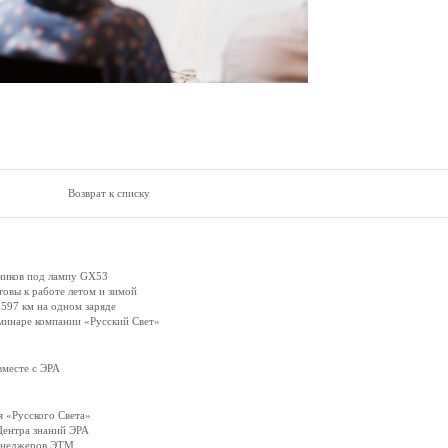
Возврат к списку
ников под лампу GX53
вы к работе летом и зимой
597 км на одном заряде
минаре компании «Русский Свет»
вместе с ЭРА
 «Русского Света»
Центра знаний ЭРА
менеджеров ЭТМ