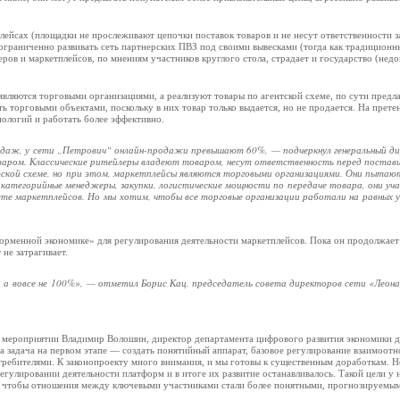
лейсах (площадки не прослеживают цепочки поставок товаров и не несут ответственности з
ограниченно развивать сеть партнерских ПВЗ под своими вывесками (тогда как традиционн
ров и маркетплейсов, по мнениям участников круглого стола, страдает и государство (недо
 являются торговыми организациями, а реализуют товары по агентской схеме, по сути предл
ть торговыми объектами, поскольку в них товар только выдается, но не продается. На прете
ологий и работать более эффективно.
одаж, у сети „Петрович“ онлайн-продажи превышают 60%, — подчеркнул генеральный д
оваром. Классические ритейлеры владеют товаром, несут ответственность перед поста
кой схеме, но при этом, маркетплейсы являются торговыми организациями. Они пытаю
 категорийные менеджеры, закупки, логистические мощности по передаче товара, они у
ете маркетплейсов. Но мы хотим, чтобы все торговые организации работали на равных у
рменной экономике» для регулирования деятельности маркетплейсов. Пока он продолжает
 не затрагивает.
, а вовсе не 100%», — отметил Борис Кац, председатель совета директоров сети «Леон
 на мероприятии Владимир Волошин, директор департамента цифрового развития экономики 
а задача на первом этапе — создать понятийный аппарат, базовое регулирование взаимоо
ребителями. К законопроекту много внимания, и мы готовы к существенным доработкам. Но
гулировании деятельности платформ и в итоге их развитие останавливалось. Такой цели у на
а, чтобы отношения между ключевыми участниками стали более понятными, прогнозируемы