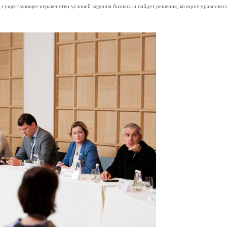
а существующее неравенство условий ведения бизнеса и найдет решение, которое уравновес