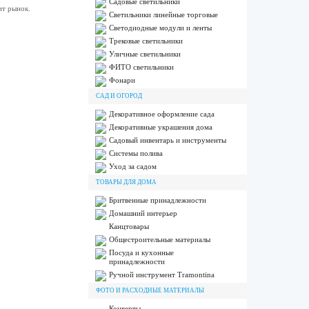
Садовые светильники
ит рынок.
Светильники линейные торговые
Светодиодные модули и ленты
Трековые светильники
Уличные светильники
ФИТО светильники
Фонари
САД И ОГОРОД
Декоративное оформление сада
Декоративные украшения дома
Садовый инвентарь и инструменты
Системы полива
Уход за садом
ТОВАРЫ ДЛЯ ДОМА
Бритвенные принадлежности
Домашний интерьер
Канцтовары
Общестроительные материалы
Посуда и кухонные
принадлежности
Ручной инструмент Tramontina
ФОТО И РАСХОДНЫЕ МАТЕРИАЛЫ
Конверты