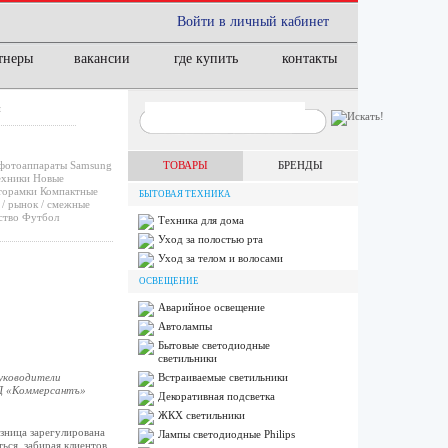
Войти в личный кабинет
тнеры
вакансии
где купить
контакты
и
фотоаппараты
Samsung
ТОВАРЫ
БРЕНДЫ
ехники
Новые
орамки
Компактные
БЫТОВАЯ ТЕХНИКА
/ рынок / смежные
ство
Футбол
Техника для дома
Уход за полостью рта
Уход за телом и волосами
ОСВЕЩЕНИЕ
Аварийное освещение
Автолампы
Бытовые светодиодные
светильники
руководители
Встраиваемые светильники
ИД «Коммерсантъ»
Декоративная подсветка
ЖКХ светильники
зница зарегулирована
Лампы cветодиодные Philips
ься, забирая клиентов