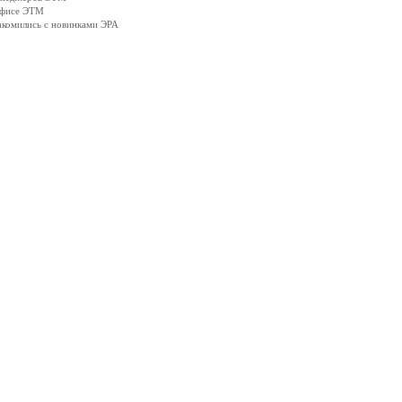
офисе ЭТМ
акомились с новинками ЭРА