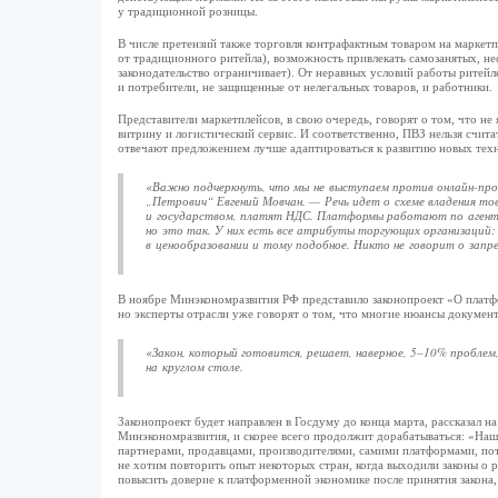
у традиционной розницы.
В числе претензий также торговля контрафактным товаром на маркетп
от традиционного ритейла), возможность привлекать самозанятых, не
законодательство ограничивает). От неравных условий работы ритейле
и потребители, не защищенные от нелегальных товаров, и работники.
Представители маркетплейсов, в свою очередь, говорят о том, что не
витрину и логистический сервис. И соответственно, ПВЗ нельзя счита
отвечают предложением лучше адаптироваться к развитию новых техн
«Важно подчеркнуть, что мы не выступаем против онлайн-пр
„Петрович“ Евгений Мовчан. — Речь идет о схеме владения т
и государством, платят НДС. Платформы работают по агентс
но это так. У них есть все атрибуты торгующих организаций:
в ценообразовании и тому подобное. Никто не говорит о запр
В ноябре Минэкономразвития РФ представило законопроект «О платфо
но эксперты отрасли уже говорят о том, что многие нюансы документ
«Закон, который готовится, решает, наверное, 5–10% проблем
на круглом столе.
Законопроект будет направлен в Госдуму до конца марта, рассказал
Минэкономразвития, и скорее всего продолжит дорабатываться: «Наш
партнерами, продавцами, производителями, самими платформами, пот
не хотим повторить опыт некоторых стран, когда выходили законы о ре
повысить доверие к платформенной экономике после принятия закон