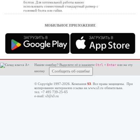
болтов. Для оптимальной работы важно
использовать совместимый стандартный размер с
головкой болта или гайки.
МОБИЛЬНОЕ ПРИЛОЖЕНИЕ
Нашли ошибку? Выделите её и нажмите
+
или на эту
Ctrl
Enter
кнопку
Сообщить об ошибке
© Copyright 1997-2026. Компания
S3
. Все права защищены. При
копировании материалов ссылка на
www.s3.ru
обязательна.
тел. +7 495 739-25-65
e-mail:
s3@s3.ru