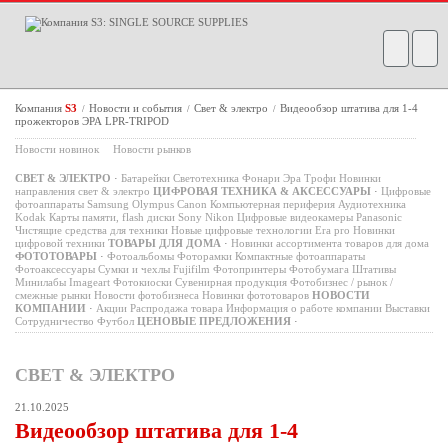
Компания
S3
Новости и события
Свет & электро
Видеообзор штатива для 1-4
/
/
/
прожекторов ЭРА LPR-TRIPOD
Новости новинок
Новости рынков
СВЕТ & ЭЛЕКТРО
·
Батарейки
Светотехника
Фонари
Эра
Трофи
Новинки
направления свет & электро
ЦИФРОВАЯ ТЕХНИКА & АКСЕССУАРЫ
·
Цифровые
фотоаппараты
Samsung
Olympus
Canon
Компьютерная периферия
Аудиотехника
Kodak
Карты памяти, flash диски
Sony
Nikon
Цифровые видеокамеры
Panasonic
Чистящие средства для техники
Новые цифровые технологии
Era pro
Новинки
цифровой техники
ТОВАРЫ ДЛЯ ДОМА
·
Новинки ассортимента товаров для дома
ФОТОТОВАРЫ
·
Фотоальбомы
Фоторамки
Компактные фотоаппараты
Фотоаксессуары
Сумки и чехлы
Fujifilm
Фотопринтеры
Фотобумага
Штативы
Минилабы
Imageart
Фотокиоски
Сувенирная продукция
Фотобизнес / рынок /
смежные рынки
Новости фотобизнеса
Новинки фототоваров
НОВОСТИ
КОМПАНИИ
·
Акции
Распродажа товара
Информация о работе компании
Выставки
Сотрудничество
Футбол
ЦЕНОВЫЕ ПРЕДЛОЖЕНИЯ
·
СВЕТ & ЭЛЕКТРО
21.10.2025
Видеообзор штатива для 1-4