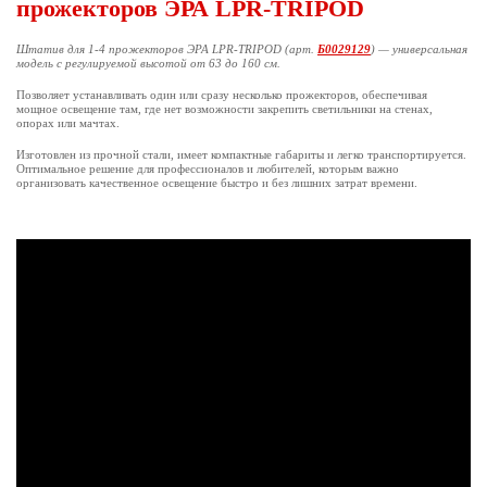
прожекторов ЭРА LPR-TRIPOD
Штатив для 1-4 прожекторов ЭРА LPR-TRIPOD (арт.
Б0029129
) — универсальная
модель с регулируемой высотой от 63 до 160 см.
Позволяет устанавливать один или сразу несколько прожекторов, обеспечивая
мощное освещение там, где нет возможности закрепить светильники на стенах,
опорах или мачтах.
Изготовлен из прочной стали, имеет компактные габариты и легко транспортируется.
Оптимальное решение для профессионалов и любителей, которым важно
организовать качественное освещение быстро и без лишних затрат времени.