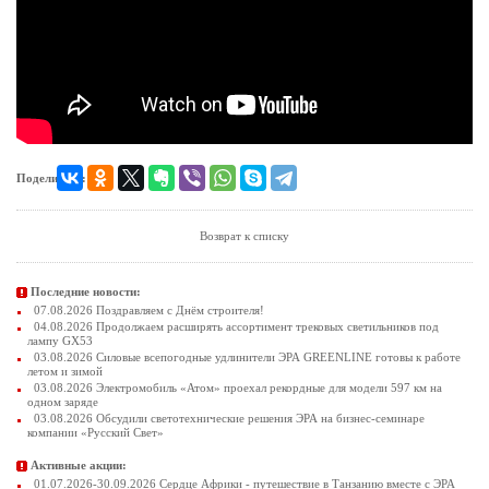
Поделиться:
Возврат к списку
Последние новости:
07.08.2026 Поздравляем с Днём строителя!
04.08.2026 Продолжаем расширять ассортимент трековых светильников под
лампу GX53
03.08.2026 Силовые всепогодные удлинители ЭРА GREENLINE готовы к работе
летом и зимой
03.08.2026 Электромобиль «Атом» проехал рекордные для модели 597 км на
одном заряде
03.08.2026 Обсудили светотехнические решения ЭРА на бизнес-семинаре
компании «Русский Свет»
Активные акции:
01.07.2026-30.09.2026 Сердце Африки - путешествие в Танзанию вместе с ЭРА