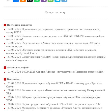
Возврат к списку
Последние новости:
04.08.2026 Продолжаем расширять ассортимент трековых светильников под
лампу GX53
03.08.2026 Силовые всепогодные удлинители ЭРА GREENLINE готовы к работе
летом и зимой
03.08.2026 Электромобиль «Атом» проехал рекордные для модели 597 км на
одном заряде
03.08.2026 Обсудили светотехнические решения ЭРА на бизнес-семинаре
компании «Русский Свет»
31.07.2026 Солнечная энергия ЭРА: новый фасадный светильник в форме камеры
видеонаблюдения
Активные акции:
01.07.2026-30.09.2026 Сердце Африки - путешествие в Танзанию вместе с ЭРА
Выставки:
31.07.2026 Продолжаем серию обучений ЭРА в ЮФО: семинар для «Русского
Света»
30.07.2026 В казанском офисе «Баткомплекта» состоялся семинар Центра знаний
ЭРА
29.07.2026 В Перми проведены продуктовые обучения ЭРА для менеджеров
ЭТМ
28.07.2026 Серия продуктовых обучений ЭРА в ЮФО: встреча в офисе ЭТМ
27.07.2026 Менеджеры пермского филиала «Русского Света» познакомились с