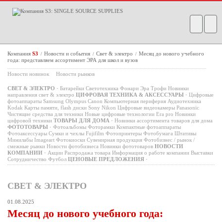
Компания
S3
Новости и события
Свет & электро
Месяц до нового учебного
/
/
/
года: представляем ассортимент ЭРА для школ и вузов
Новости новинок
Новости рынков
СВЕТ & ЭЛЕКТРО
·
Батарейки
Светотехника
Фонари
Эра
Трофи
Новинки
направления свет & электро
ЦИФРОВАЯ ТЕХНИКА & АКСЕССУАРЫ
·
Цифровые
фотоаппараты
Samsung
Olympus
Canon
Компьютерная периферия
Аудиотехника
Kodak
Карты памяти, flash диски
Sony
Nikon
Цифровые видеокамеры
Panasonic
Чистящие средства для техники
Новые цифровые технологии
Era pro
Новинки
цифровой техники
ТОВАРЫ ДЛЯ ДОМА
·
Новинки ассортимента товаров для дома
ФОТОТОВАРЫ
·
Фотоальбомы
Фоторамки
Компактные фотоаппараты
Фотоаксессуары
Сумки и чехлы
Fujifilm
Фотопринтеры
Фотобумага
Штативы
Минилабы
Imageart
Фотокиоски
Сувенирная продукция
Фотобизнес / рынок /
смежные рынки
Новости фотобизнеса
Новинки фототоваров
НОВОСТИ
КОМПАНИИ
·
Акции
Распродажа товара
Информация о работе компании
Выставки
Сотрудничество
Футбол
ЦЕНОВЫЕ ПРЕДЛОЖЕНИЯ
·
СВЕТ & ЭЛЕКТРО
01.08.2025
Месяц до нового учебного года: