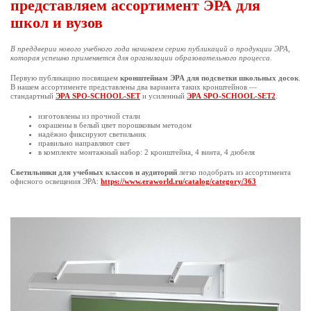
представляем ассортимент ЭРА для
школ и вузов
В преддверии нового учебного года начинаем серию публикаций о продукции ЭРА,
которая успешно применяется для организации образовательного процесса.
Первую публикацию посвящаем
кронштейнам ЭРА для подсветки школьных досок
.
В нашем ассортименте представлены два варианта таких кронштейнов —
стандартный
ЭРА SPO-SCHOOL-SET
и усиленный
ЭРА SPO-SCHOOL-SET2
.
изготовлены из прочной стали
окрашены в белый цвет порошковым методом
надёжно фиксируют светильник
правильно направляют свет
в комплекте монтажный набор: 2 кронштейна, 4 винта, 4 дюбеля
Светильники для учебных классов и аудиторий
легко подобрать из ассортимента
офисного освещения ЭРА:
https://www.eraworld.ru/catalog/category/363