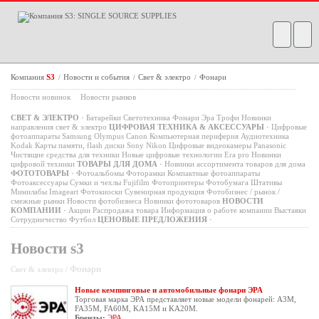
Компания
S3
Новости и события
Свет & электро
Фонари
/
/
/
Новости новинок
Новости рынков
СВЕТ & ЭЛЕКТРО
·
Батарейки
Светотехника
Фонари
Эра
Трофи
Новинки
направления свет & электро
ЦИФРОВАЯ ТЕХНИКА & АКСЕССУАРЫ
·
Цифровые
фотоаппараты
Samsung
Olympus
Canon
Компьютерная периферия
Аудиотехника
Kodak
Карты памяти, flash диски
Sony
Nikon
Цифровые видеокамеры
Panasonic
Чистящие средства для техники
Новые цифровые технологии
Era pro
Новинки
цифровой техники
ТОВАРЫ ДЛЯ ДОМА
·
Новинки ассортимента товаров для дома
ФОТОТОВАРЫ
·
Фотоальбомы
Фоторамки
Компактные фотоаппараты
Фотоаксессуары
Сумки и чехлы
Fujifilm
Фотопринтеры
Фотобумага
Штативы
Минилабы
Imageart
Фотокиоски
Сувенирная продукция
Фотобизнес / рынок /
смежные рынки
Новости фотобизнеса
Новинки фототоваров
НОВОСТИ
КОМПАНИИ
·
Акции
Распродажа товара
Информация о работе компании
Выставки
Сотрудничество
Футбол
ЦЕНОВЫЕ ПРЕДЛОЖЕНИЯ
·
Новости s3
Фонари
Свет & электро /
Новые кемпинговые и автомобильные фонари ЭРА
Торговая марка ЭРА представляет новые модели фонарей: A3M,
FA35M, FA60M, KA15M и KA20M.
Бренды:
ЭРА