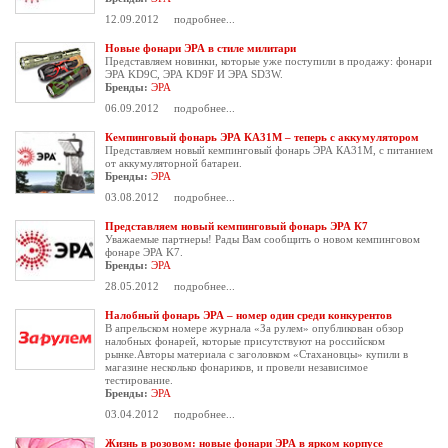
12.09.2012
подробнее...
Новые фонари ЭРА в стиле милитари
Представляем новинки, которые уже поступили в продажу: фонари
ЭРА KD9C, ЭРА KD9F И ЭРА SD3W.
Бренды:
ЭРА
06.09.2012
подробнее...
Кемпинговый фонарь ЭРА КА31М – теперь с аккумулятором
Представляем новый кемпинговый фонарь ЭРА КА31М, с питанием
от аккумуляторной батареи.
Бренды:
ЭРА
03.08.2012
подробнее...
Представляем новый кемпинговый фонарь ЭРА К7
Уважаемые партнеры! Рады Вам сообщить о новом кемпинговом
фонаре ЭРА K7.
Бренды:
ЭРА
28.05.2012
подробнее...
Налобный фонарь ЭРА – номер один среди конкурентов
В апрельском номере журнала «За рулем» опубликован обзор
налобных фонарей, которые присутствуют на российском
рынке.Авторы материала с заголовком «Стахановцы» купили в
магазине несколько фонариков, и провели независимое
тестирование.
Бренды:
ЭРА
03.04.2012
подробнее...
Жизнь в розовом: новые фонари ЭРА в ярком корпусе