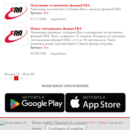
Пополнение ассортимента фонарей ERA
Уважаемые посетители! Сообщаем Вам о приходе фонарей ERA.
Бренды:
Era
07.11.2006
подробнее...
Новые светодиодные фонари ERA
Уважаемые партнеры, сообщаем Вам о расширение ассортимента
фонарей ERA. Всего появилось 15 новинок. Расширен ассортимент
светодиодных фонарей ERA, от 5 до 36 светодиодов. Также
появилась новая серия фонарей Z (звери)-фонарь-игрушка.
Бренды:
Era
04.09.2006
подробнее...
Фонари 21 - 40 из 46
‹
1
2
3
›
МОБИЛЬНОЕ ПРИЛОЖЕНИЕ
Нашли ошибку? Выделите её и нажмите
+
или на эту
Ctrl
Enter
кнопку
Сообщить об ошибке