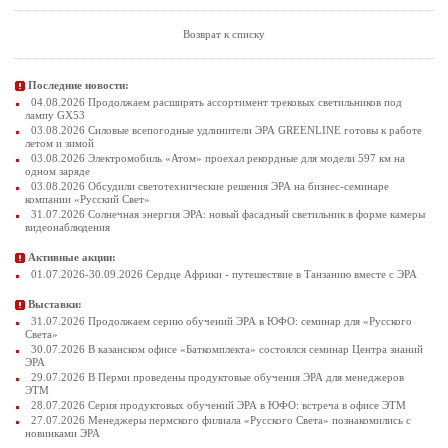
Возврат к списку
Последние новости:
04.08.2026 Продолжаем расширять ассортимент трековых светильников под
лампу GX53
03.08.2026 Силовые всепогодные удлинители ЭРА GREENLINE готовы к работе
летом и зимой
03.08.2026 Электромобиль «Атом» проехал рекордные для модели 597 км на
одном заряде
03.08.2026 Обсудили светотехнические решения ЭРА на бизнес-семинаре
компании «Русский Свет»
31.07.2026 Солнечная энергия ЭРА: новый фасадный светильник в форме камеры
видеонаблюдения
Активные акции:
01.07.2026-30.09.2026 Сердце Африки - путешествие в Танзанию вместе с ЭРА
Выставки:
31.07.2026 Продолжаем серию обучений ЭРА в ЮФО: семинар для «Русского
Света»
30.07.2026 В казанском офисе «Баткомплекта» состоялся семинар Центра знаний
ЭРА
29.07.2026 В Перми проведены продуктовые обучения ЭРА для менеджеров
ЭТМ
28.07.2026 Серия продуктовых обучений ЭРА в ЮФО: встреча в офисе ЭТМ
27.07.2026 Менеджеры пермского филиала «Русского Света» познакомились с
новинками ЭРА