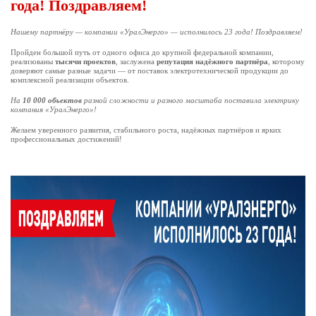
года! Поздравляем!
Нашему партнёру — компании «УралЭнерго» — исполнилось 23 года! Поздравляем!
Пройден большой путь от одного офиса до крупной федеральной компании,
реализованы
тысячи проектов
, заслужена
репутация надёжного партнёра
, которому
доверяют самые разные задачи — от поставок электротехнической продукции до
комплексной реализации объектов.
На
10 000 объектов
разной сложности и разного масштаба поставила электрику
компания «УралЭнерго»!
Желаем уверенного развития, стабильного роста, надёжных партнёров и ярких
профессиональных достижений!