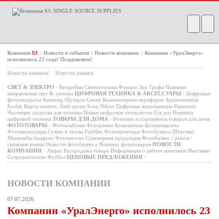
Компания
S3
Новости и события
Новости компании
Компании «УралЭнерго»
/
/
/
исполнилось 23 года! Поздравляем!
Новости новинок
Новости рынков
СВЕТ & ЭЛЕКТРО
·
Батарейки
Светотехника
Фонари
Эра
Трофи
Новинки
направления свет & электро
ЦИФРОВАЯ ТЕХНИКА & АКСЕССУАРЫ
·
Цифровые
фотоаппараты
Samsung
Olympus
Canon
Компьютерная периферия
Аудиотехника
Kodak
Карты памяти, flash диски
Sony
Nikon
Цифровые видеокамеры
Panasonic
Чистящие средства для техники
Новые цифровые технологии
Era pro
Новинки
цифровой техники
ТОВАРЫ ДЛЯ ДОМА
·
Новинки ассортимента товаров для дома
ФОТОТОВАРЫ
·
Фотоальбомы
Фоторамки
Компактные фотоаппараты
Фотоаксессуары
Сумки и чехлы
Fujifilm
Фотопринтеры
Фотобумага
Штативы
Минилабы
Imageart
Фотокиоски
Сувенирная продукция
Фотобизнес / рынок /
смежные рынки
Новости фотобизнеса
Новинки фототоваров
НОВОСТИ
КОМПАНИИ
·
Акции
Распродажа товара
Информация о работе компании
Выставки
Сотрудничество
Футбол
ЦЕНОВЫЕ ПРЕДЛОЖЕНИЯ
·
НОВОСТИ КОМПАНИИ
07.07.2026
Компании «УралЭнерго» исполнилось 23