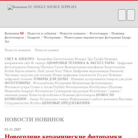
Компания
S3
Новости и события
Новости новинок
Фототовары
Новинки
/
/
/
/
фототоваров
Imageart
Фоторамки
Новогодние керамические фоторамки Image
/
/
/
Art
Новости новинок
Новости рынков
СВЕТ & ЭЛЕКТРО
·
Батарейки
Светотехника
Фонари
Эра
Трофи
Новинки
направления свет & электро
ЦИФРОВАЯ ТЕХНИКА & АКСЕССУАРЫ
·
Цифровые
фотоаппараты
Samsung
Olympus
Canon
Компьютерная периферия
Аудиотехника
Kodak
Карты памяти, flash диски
Sony
Nikon
Цифровые видеокамеры
Panasonic
Чистящие средства для техники
Новые цифровые технологии
Era pro
Новинки
цифровой техники
ТОВАРЫ ДЛЯ ДОМА
·
Новинки ассортимента товаров для дома
ФОТОТОВАРЫ
·
Фотоальбомы
Фоторамки
Компактные фотоаппараты
Фотоаксессуары
Сумки и чехлы
Fujifilm
Фотопринтеры
Фотобумага
Штативы
Минилабы
Imageart
Фотокиоски
Сувенирная продукция
Фотобизнес / рынок /
смежные рынки
Новости фотобизнеса
Новинки фототоваров
НОВОСТИ
КОМПАНИИ
·
Акции
Распродажа товара
Информация о работе компании
Выставки
Сотрудничество
Футбол
ЦЕНОВЫЕ ПРЕДЛОЖЕНИЯ
·
НОВОСТИ НОВИНОК
05.11.2007
Новогодние керамические фоторамки