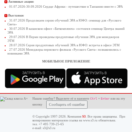
Активные акции:
01.07.2026-30.09.2026 Сердце Африки - путешествие в Танзанию вместе с ЭРА
Выставки:
31.07.2026 Продолжаем серию обучений ЭРА в ЮФО: семинар для «Русского
Света»
30.07.2026 В казанском офисе «Баткомплекта» состоялся семинар Центра знаний
ЭРА
29.07.2026 В Перми проведены продуктовые обучения ЭРА для менеджеров
ЭТМ
28.07.2026 Серия продуктовых обучений ЭРА в ЮФО: встреча в офисе ЭТМ
27.07.2026 Менеджеры пермского филиала «Русского Света» познакомились с
новинками ЭРА
МОБИЛЬНОЕ ПРИЛОЖЕНИЕ
Нашли ошибку? Выделите её и нажмите
+
или на эту
Ctrl
Enter
кнопку
Сообщить об ошибке
© Copyright 1997-2026. Компания
S3
. Все права защищены. При
копировании материалов ссылка на
www.s3.ru
обязательна.
тел. +7 495 739-25-65
e-mail:
s3@s3.ru