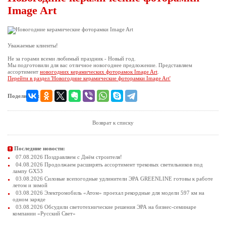
Image Art
Уважаемые клиенты!
Не за горами всеми любимый праздник - Новый год.
Мы подготовили для вас отличное новогоднее предложение. Представляем
ассортимент
новогодних керамических фоторамок Image Art
.
Перейти в раздел 'Новогодние керамические фоторамки Image Art'
Поделиться:
Возврат к списку
Последние новости:
07.08.2026 Поздравляем с Днём строителя!
04.08.2026 Продолжаем расширять ассортимент трековых светильников под
лампу GX53
03.08.2026 Силовые всепогодные удлинители ЭРА GREENLINE готовы к работе
летом и зимой
03.08.2026 Электромобиль «Атом» проехал рекордные для модели 597 км на
одном заряде
03.08.2026 Обсудили светотехнические решения ЭРА на бизнес-семинаре
компании «Русский Свет»