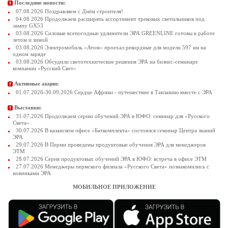
Последние новости:
07.08.2026 Поздравляем с Днём строителя!
04.08.2026 Продолжаем расширять ассортимент трековых светильников под
лампу GX53
03.08.2026 Силовые всепогодные удлинители ЭРА GREENLINE готовы к работе
летом и зимой
03.08.2026 Электромобиль «Атом» проехал рекордные для модели 597 км на
одном заряде
03.08.2026 Обсудили светотехнические решения ЭРА на бизнес-семинаре
компании «Русский Свет»
Активные акции:
01.07.2026-30.09.2026 Сердце Африки - путешествие в Танзанию вместе с ЭРА
Выставки:
31.07.2026 Продолжаем серию обучений ЭРА в ЮФО: семинар для «Русского
Света»
30.07.2026 В казанском офисе «Баткомплекта» состоялся семинар Центра знаний
ЭРА
29.07.2026 В Перми проведены продуктовые обучения ЭРА для менеджеров
ЭТМ
28.07.2026 Серия продуктовых обучений ЭРА в ЮФО: встреча в офисе ЭТМ
27.07.2026 Менеджеры пермского филиала «Русского Света» познакомились с
новинками ЭРА
МОБИЛЬНОЕ ПРИЛОЖЕНИЕ