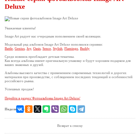
Deluxe
Уважаемые клиенты!
Image Art радует нас очередным пополнением своей коллекции.
Модельный ряд альбомов Image Art Deluxe пополнился сериями:
Battle
,
Genius
,
Joy
,
Oasis
,
Sence
,
Stylish
,
Flamingo
,
Buddy
Среди новинок преобладает детская тематика.
Как всегда альбомы имеют оригинальную упаковку и будут хорошим подарком для
ваших знакомых и друзей.
Альбомы высокого качества с применением современных технологий и дорогих
материалов при производстве, с соблюдением последних тенденций и особенностей
российского рынка.
Успешных продаж!
Перейти в раздел 'Фотоальбомы Image Art Deluxe'
Поделиться:
Возврат к списку