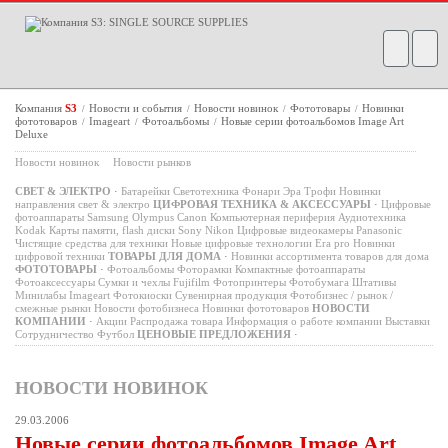
Компания
S3
Новости и события
Новости новинок
Фототовары
Новинки
/
/
/
/
фототоваров
Imageart
Фотоальбомы
Новые серии фотоальбомов Image Art
/
/
/
Deluxe
Новости новинок
Новости рынков
СВЕТ & ЭЛЕКТРО
·
Батарейки
Светотехника
Фонари
Эра
Трофи
Новинки
направления свет & электро
ЦИФРОВАЯ ТЕХНИКА & АКСЕССУАРЫ
·
Цифровые
фотоаппараты
Samsung
Olympus
Canon
Компьютерная периферия
Аудиотехника
Kodak
Карты памяти, flash диски
Sony
Nikon
Цифровые видеокамеры
Panasonic
Чистящие средства для техники
Новые цифровые технологии
Era pro
Новинки
цифровой техники
ТОВАРЫ ДЛЯ ДОМА
·
Новинки ассортимента товаров для дома
ФОТОТОВАРЫ
·
Фотоальбомы
Фоторамки
Компактные фотоаппараты
Фотоаксессуары
Сумки и чехлы
Fujifilm
Фотопринтеры
Фотобумага
Штативы
Минилабы
Imageart
Фотокиоски
Сувенирная продукция
Фотобизнес / рынок /
смежные рынки
Новости фотобизнеса
Новинки фототоваров
НОВОСТИ
КОМПАНИИ
·
Акции
Распродажа товара
Информация о работе компании
Выставки
Сотрудничество
Футбол
ЦЕНОВЫЕ ПРЕДЛОЖЕНИЯ
·
НОВОСТИ НОВИНОК
29.03.2006
Новые серии фотоальбомов Image Art