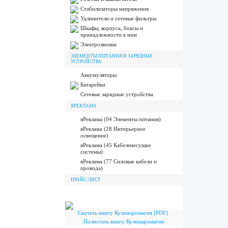
Стабилизаторы напряжения
Удлинители и сетевые фильтры
Шкафы, корпуса, боксы и
принадлежности к ним
Электрозвонки
ЭЛЕМЕНТЫ ПИТАНИЯ И ЗАРЯДНЫЕ
УСТРОЙСТВА
Аккумуляторы
Батарейки
Сетевые зарядные устройства
ЯРЕКЛАМА
яРеклама (04 Элементы питания)
яРеклама (28 Интерьерное
освещение)
яРеклама (45 Кабеленесущие
системы)
яРеклама (77 Силовые кабели и
провода)
ПРАЙС-ЛИСТ
Скачать книгу Кулинаромагия [PDF]
Полистать книгу Кулинаромагия