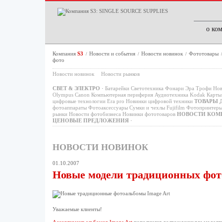
о ко
Компания
S3
Новости и события
Новости новинок
Фототовары
/
/
/
фото
Новости новинок
Новости рынков
СВЕТ & ЭЛЕКТРО
·
Батарейки
Светотехника
Фонари
Эра
Трофи
Нов
Olympus
Canon
Компьютерная периферия
Аудиотехника
Kodak
Карты 
цифровые технологии
Era pro
Новинки цифровой техники
ТОВАРЫ 
фотоаппараты
Фотоаксессуары
Сумки и чехлы
Fujifilm
Фотопринтер
рынки
Новости фотобизнеса
Новинки фототоваров
НОВОСТИ КОМ
ЦЕНОВЫЕ ПРЕДЛОЖЕНИЯ
·
НОВОСТИ НОВИНОК
01.10.2007
Новые модели традиционных фото
Уважаемые клиенты!