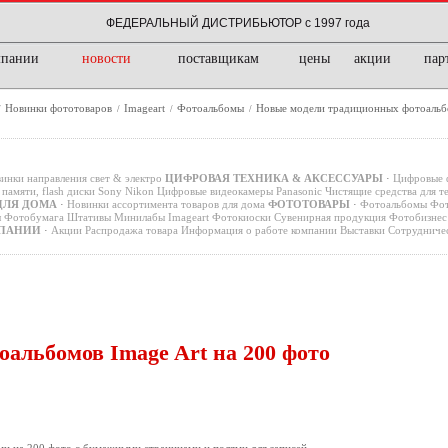
ФЕДЕРАЛЬНЫЙ ДИСТРИБЬЮТОР с 1997 года
мпании
новости
поставщикам
цены
акции
пар
Новинки фототоваров
Imageart
Фотоальбомы
Новые модели традиционных фотоальбо
/
/
/
/
инки направления свет & электро
ЦИФРОВАЯ ТЕХНИКА & АКСЕССУАРЫ
·
Цифровые 
памяти, flash диски
Sony
Nikon
Цифровые видеокамеры
Panasonic
Чистящие средства для т
ДЛЯ ДОМА
·
Новинки ассортимента товаров для дома
ФОТОТОВАРЫ
·
Фотоальбомы
Фот
ы
Фотобумага
Штативы
Минилабы
Imageart
Фотокиоски
Сувенирная продукция
Фотобизнес 
ПАНИИ
·
Акции
Распродажа товара
Информация о работе компании
Выставки
Сотрудниче
альбомов Image Art на 200 фото