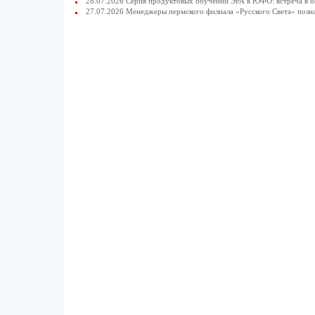
28.07.2026 Серия продуктовых обучений ЭРА в ЮФО: встреча в 
27.07.2026 Менеджеры пермского филиала «Русского Света» позн