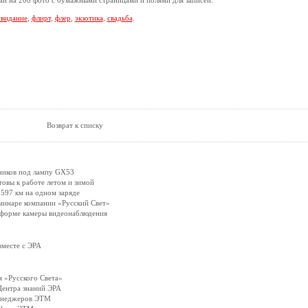
 на 200 фото с бумажными страницами и полями для записей.
свидание
,
флирт
,
флер
,
экзотика
,
свадьба
.
.
Возврат к списку
ников под лампу GX53
вы к работе летом и зимой
597 км на одном заряде
минаре компании «Русский Свет»
 форме камеры видеонаблюдения
вместе с ЭРА
 «Русского Света»
Центра знаний ЭРА
менеджеров ЭТМ