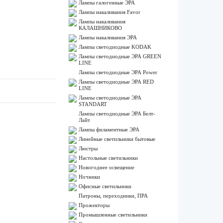
Лампы галогенные ЭРА
Лампы накаливания Favor
Лампы накаливания
КАЛАШНИКОВО
Лампы накаливания ЭРА
Лампы светодиодные KODAK
Лампы светодиодные ЭРА GREEN
LINE
Лампы светодиодные ЭРА Power
Лампы светодиодные ЭРА RED
LINE
Лампы светодиодные ЭРА
STANDART
Лампы светодиодные ЭРА Белт-
Лайт
Лампы филаментные ЭРА
Линейные светильники бытовые
Люстры
Настольные светильники
Новогоднее освещение
Ночники
Офисные светильники
Патроны, переходники, ПРА
Прожекторы
Промышленные светильники