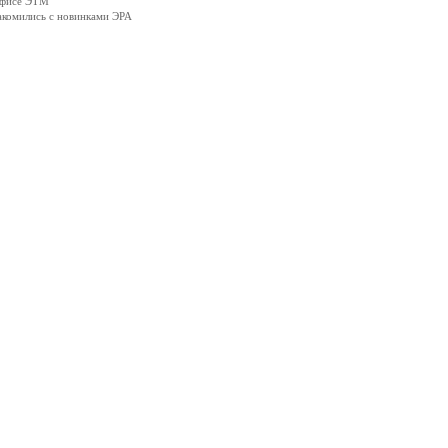
офисе ЭТМ
акомились с новинками ЭРА