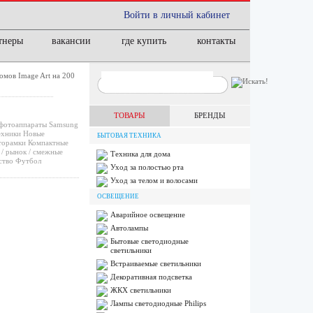
Войти в личный кабинет
тнеры
вакансии
где купить
контакты
мов Image Art на 200
ТОВАРЫ
БРЕНДЫ
фотоаппараты
Samsung
ехники
Новые
БЫТОВАЯ ТЕХНИКА
орамки
Компактные
/ рынок / смежные
Техника для дома
ство
Футбол
Уход за полостью рта
Уход за телом и волосами
ОСВЕЩЕНИЕ
Аварийное освещение
Автолампы
Бытовые светодиодные
светильники
Встраиваемые светильники
Декоративная подсветка
ЖКХ светильники
Лампы cветодиодные Philips