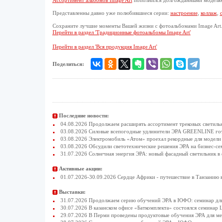
Ассортимент альбомов Image Art
пополнился долгожданными моделями
Представленны давно уже полюбившиеся серии:
настроение
,
коллаж
,
Сохраните лучшие моменты Вашей жизни с фотоальбомами Image Art
Перейти в раздел 'Традиционные фотоальбомы Image Art'
Перейти в раздел 'Вся продукция Image Art'
Поделиться:
Последние новости:
04.08.2026 Продолжаем расширять ассортимент трековых светиль
03.08.2026 Силовые всепогодные удлинители ЭРА GREENLINE гото
03.08.2026 Электромобиль «Атом» проехал рекордные для модели 
03.08.2026 Обсудили светотехнические решения ЭРА на бизнес-се
31.07.2026 Солнечная энергия ЭРА: новый фасадный светильник в
Активные акции:
01.07.2026-30.09.2026 Сердце Африки - путешествие в Танзанию 
Выставки:
31.07.2026 Продолжаем серию обучений ЭРА в ЮФО: семинар для
30.07.2026 В казанском офисе «Баткомплекта» состоялся семинар 
29.07.2026 В Перми проведены продуктовые обучения ЭРА для 