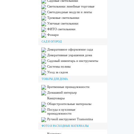
Садовые светильники
Светильники линейные торговые
Светодиодные модули и ленты
Трековые светильники
Уличные светильники
ФИТО светильники
Фонари
САД И ОГОРОД
Декоративное оформление сада
Декоративные украшения дома
Садовый инвентарь и инструменты
Системы полива
Уход за садом
ТОВАРЫ ДЛЯ ДОМА
Бритвенные принадлежности
Домашний интерьер
Канцтовары
Общестроительные материалы
Посуда и кухонные
принадлежности
Ручной инструмент Tramontina
ФОТО И РАСХОДНЫЕ МАТЕРИАЛЫ
Конверты