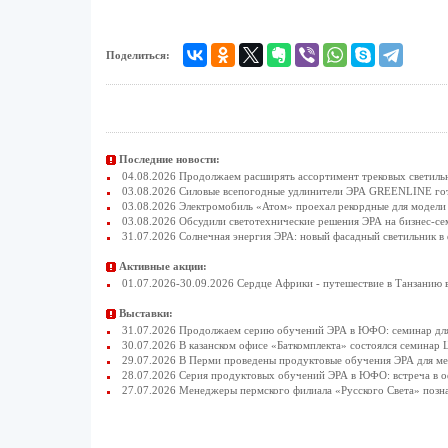
Поделиться:
Последние новости:
04.08.2026 Продолжаем расширять ассортимент трековых светиль
03.08.2026 Силовые всепогодные удлинители ЭРА GREENLINE гото
03.08.2026 Электромобиль «Атом» проехал рекордные для модели 
03.08.2026 Обсудили светотехнические решения ЭРА на бизнес-се
31.07.2026 Солнечная энергия ЭРА: новый фасадный светильник в
Активные акции:
01.07.2026-30.09.2026 Сердце Африки - путешествие в Танзанию 
Выставки:
31.07.2026 Продолжаем серию обучений ЭРА в ЮФО: семинар для
30.07.2026 В казанском офисе «Баткомплекта» состоялся семинар 
29.07.2026 В Перми проведены продуктовые обучения ЭРА для 
28.07.2026 Серия продуктовых обучений ЭРА в ЮФО: встреча в 
27.07.2026 Менеджеры пермского филиала «Русского Света» позн