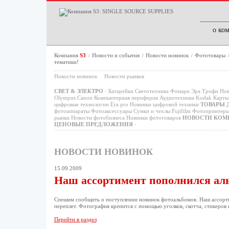
о ко
Компания
S3
Новости и события
Новости новинок
Фототовары
/
/
/
тематики!
Новости новинок
Новости рынков
СВЕТ & ЭЛЕКТРО
·
Батарейки
Светотехника
Фонари
Эра
Трофи
Нов
Olympus
Canon
Компьютерная периферия
Аудиотехника
Kodak
Карты 
цифровые технологии
Era pro
Новинки цифровой техники
ТОВАРЫ 
фотоаппараты
Фотоаксессуары
Сумки и чехлы
Fujifilm
Фотопринтер
рынки
Новости фотобизнеса
Новинки фототоваров
НОВОСТИ КОМ
ЦЕНОВЫЕ ПРЕДЛОЖЕНИЯ
·
НОВОСТИ НОВИНОК
15.09.2009
Наш ассортимент пополнился ал
Спешим сообщить о поступлении новинок фотоальбомов. Наш ассорти
переплет. Фотография крепится с помощью уголков, скотча, стикеров
Перейти в раздел