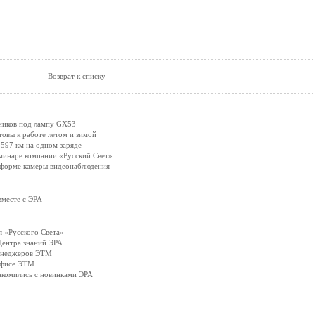
Возврат к списку
ников под лампу GX53
вы к работе летом и зимой
597 км на одном заряде
минаре компании «Русский Свет»
 форме камеры видеонаблюдения
вместе с ЭРА
 «Русского Света»
Центра знаний ЭРА
менеджеров ЭТМ
офисе ЭТМ
акомились с новинками ЭРА