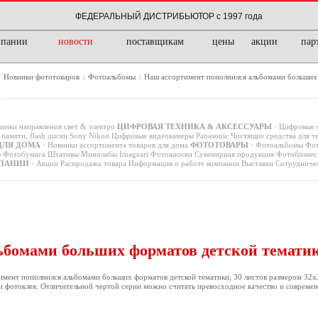
ФЕДЕРАЛЬНЫЙ ДИСТРИБЬЮТОР с 1997 года
мпании
новости
поставщикам
цены
акции
пар
Новинки фототоваров
Фотоальбомы
Наш ассортимент пополнился альбомами больших
/
/
/
инки направления свет & электро
ЦИФРОВАЯ ТЕХНИКА & АКСЕССУАРЫ
·
Цифровые 
памяти, flash диски
Sony
Nikon
Цифровые видеокамеры
Panasonic
Чистящие средства для т
ДЛЯ ДОМА
·
Новинки ассортимента товаров для дома
ФОТОТОВАРЫ
·
Фотоальбомы
Фот
ы
Фотобумага
Штативы
Минилабы
Imageart
Фотокиоски
Сувенирная продукция
Фотобизнес 
ПАНИИ
·
Акции
Распродажа товара
Информация о работе компании
Выставки
Сотрудниче
ьбомами больших форматов детской темати
мент пополнился альбомами больших форматов детской тематики, 30 листов размером 32
 и фотоклея. Отличительной чертой серии можно считать превосходное качество и современ