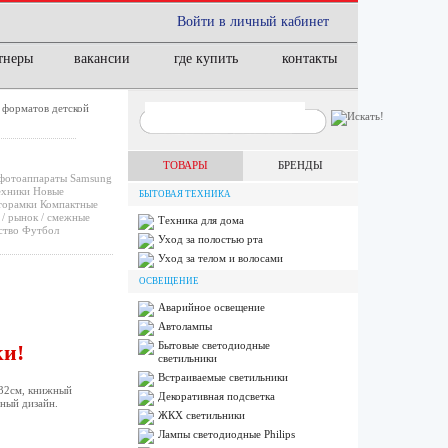
Войти в личный кабинет
тнеры
вакансии
где купить
контакты
 форматов детской
ТОВАРЫ
БРЕНДЫ
фотоаппараты
Samsung
ехники
Новые
БЫТОВАЯ ТЕХНИКА
орамки
Компактные
/ рынок / смежные
Техника для дома
ство
Футбол
Уход за полостью рта
Уход за телом и волосами
ОСВЕЩЕНИЕ
Аварийное освещение
Автолампы
Бытовые светодиодные
ки!
светильники
Встраиваемые светильники
х32см, книжный
Декоративная подсветка
ный дизайн.
ЖКХ светильники
Лампы cветодиодные Philips