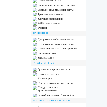
Садовые светильники
Светильники линейные торговые
Светодиодные модули и ленты
Трековые светильники
Уличные светильники
ФИТО светильники
Фонари
САД И ОГОРОД
Декоративное оформление сада
Декоративные украшения дома
Садовый инвентарь и инструменты
Системы полива
Уход за садом
ТОВАРЫ ДЛЯ ДОМА
Бритвенные принадлежности
Домашний интерьер
Канцтовары
Общестроительные материалы
Посуда и кухонные
принадлежности
Ручной инструмент Tramontina
ФОТО И РАСХОДНЫЕ МАТЕРИАЛЫ
Конверты