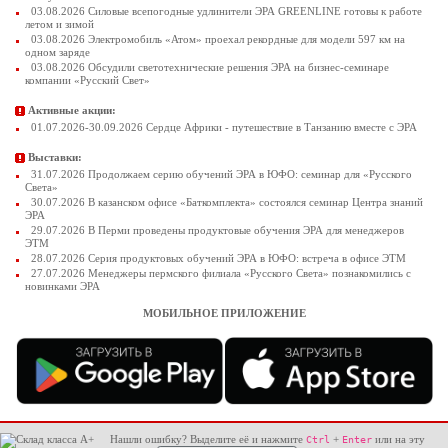
03.08.2026 Силовые всепогодные удлинители ЭРА GREENLINE готовы к работе
летом и зимой
03.08.2026 Электромобиль «Атом» проехал рекордные для модели 597 км на
одном заряде
03.08.2026 Обсудили светотехнические решения ЭРА на бизнес-семинаре
компании «Русский Свет»
Активные акции:
01.07.2026-30.09.2026 Сердце Африки - путешествие в Танзанию вместе с ЭРА
Выставки:
31.07.2026 Продолжаем серию обучений ЭРА в ЮФО: семинар для «Русского
Света»
30.07.2026 В казанском офисе «Баткомплекта» состоялся семинар Центра знаний
ЭРА
29.07.2026 В Перми проведены продуктовые обучения ЭРА для менеджеров
ЭТМ
28.07.2026 Серия продуктовых обучений ЭРА в ЮФО: встреча в офисе ЭТМ
27.07.2026 Менеджеры пермского филиала «Русского Света» познакомились с
новинками ЭРА
МОБИЛЬНОЕ ПРИЛОЖЕНИЕ
Нашли ошибку? Выделите её и нажмите
+
или на эту
Ctrl
Enter