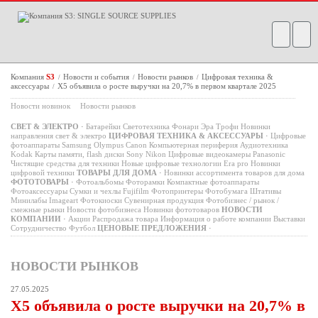
Компания
S3
Новости и события
Новости рынков
Цифровая техника &
/
/
/
аксессуары
X5 объявила о росте выручки на 20,7% в первом квартале 2025
/
Новости новинок
Новости рынков
СВЕТ & ЭЛЕКТРО
·
Батарейки
Светотехника
Фонари
Эра
Трофи
Новинки
направления свет & электро
ЦИФРОВАЯ ТЕХНИКА & АКСЕССУАРЫ
·
Цифровые
фотоаппараты
Samsung
Olympus
Canon
Компьютерная периферия
Аудиотехника
Kodak
Карты памяти, flash диски
Sony
Nikon
Цифровые видеокамеры
Panasonic
Чистящие средства для техники
Новые цифровые технологии
Era pro
Новинки
цифровой техники
ТОВАРЫ ДЛЯ ДОМА
·
Новинки ассортимента товаров для дома
ФОТОТОВАРЫ
·
Фотоальбомы
Фоторамки
Компактные фотоаппараты
Фотоаксессуары
Сумки и чехлы
Fujifilm
Фотопринтеры
Фотобумага
Штативы
Минилабы
Imageart
Фотокиоски
Сувенирная продукция
Фотобизнес / рынок /
смежные рынки
Новости фотобизнеса
Новинки фототоваров
НОВОСТИ
КОМПАНИИ
·
Акции
Распродажа товара
Информация о работе компании
Выставки
Сотрудничество
Футбол
ЦЕНОВЫЕ ПРЕДЛОЖЕНИЯ
·
НОВОСТИ РЫНКОВ
27.05.2025
X5 объявила о росте выручки на 20,7% в