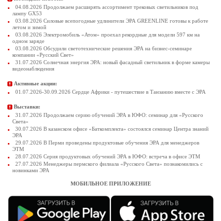
04.08.2026 Продолжаем расширять ассортимент трековых светильников под
лампу GX53
03.08.2026 Силовые всепогодные удлинители ЭРА GREENLINE готовы к работе
летом и зимой
03.08.2026 Электромобиль «Атом» проехал рекордные для модели 597 км на
одном заряде
03.08.2026 Обсудили светотехнические решения ЭРА на бизнес-семинаре
компании «Русский Свет»
31.07.2026 Солнечная энергия ЭРА: новый фасадный светильник в форме камеры
видеонаблюдения
Активные акции:
01.07.2026-30.09.2026 Сердце Африки - путешествие в Танзанию вместе с ЭРА
Выставки:
31.07.2026 Продолжаем серию обучений ЭРА в ЮФО: семинар для «Русского
Света»
30.07.2026 В казанском офисе «Баткомплекта» состоялся семинар Центра знаний
ЭРА
29.07.2026 В Перми проведены продуктовые обучения ЭРА для менеджеров
ЭТМ
28.07.2026 Серия продуктовых обучений ЭРА в ЮФО: встреча в офисе ЭТМ
27.07.2026 Менеджеры пермского филиала «Русского Света» познакомились с
новинками ЭРА
МОБИЛЬНОЕ ПРИЛОЖЕНИЕ