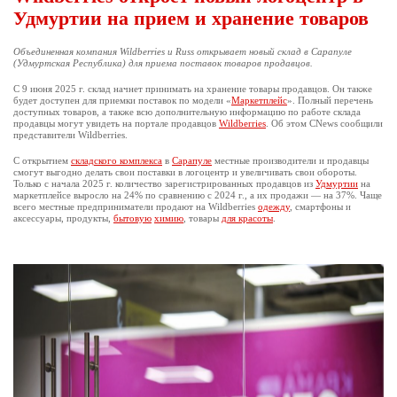
Удмуртии на прием и хранение товаров
Объединенная компания Wildberries и Russ открывает новый склад в Сарапуле
(Удмуртская Республика) для приема поставок товаров продавцов.
С 9 июня 2025 г. склад начнет принимать на хранение товары продавцов. Он также
будет доступен для приемки поставок по модели «
Маркетплейс
». Полный перечень
доступных товаров, а также всю дополнительную информацию по работе склада
продавцы могут увидеть на портале продавцов
Wildberries
. Об этом CNews сообщили
представители Wildberries.
С открытием
складского комплекса
в
Сарапуле
местные производители и продавцы
смогут выгодно делать свои поставки в логоцентр и увеличивать свои обороты.
Только с начала 2025 г. количество зарегистрированных продавцов из
Удмуртии
на
маркетплейсе выросло на 24% по сравнению с 2024 г., а их продажи — на 37%. Чаще
всего местные предприниматели продают на Wildberries
одежду
, смартфоны и
аксессуары, продукты,
бытовую
химию
, товары
для красоты
.