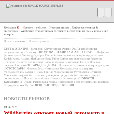
Компания
S3
Новости и события
Новости рынков
Цифровая техника &
/
/
/
аксессуары
Wildberries откроет новый логоцентр в Удмуртии на прием и хранение
/
товаров
Новости новинок
Новости рынков
СВЕТ & ЭЛЕКТРО
·
Батарейки
Светотехника
Фонари
Эра
Трофи
Новинки
направления свет & электро
ЦИФРОВАЯ ТЕХНИКА & АКСЕССУАРЫ
·
Цифровые
фотоаппараты
Samsung
Olympus
Canon
Компьютерная периферия
Аудиотехника
Kodak
Карты памяти, flash диски
Sony
Nikon
Цифровые видеокамеры
Panasonic
Чистящие средства для техники
Новые цифровые технологии
Era pro
Новинки
цифровой техники
ТОВАРЫ ДЛЯ ДОМА
·
Новинки ассортимента товаров для дома
ФОТОТОВАРЫ
·
Фотоальбомы
Фоторамки
Компактные фотоаппараты
Фотоаксессуары
Сумки и чехлы
Fujifilm
Фотопринтеры
Фотобумага
Штативы
Минилабы
Imageart
Фотокиоски
Сувенирная продукция
Фотобизнес / рынок /
смежные рынки
Новости фотобизнеса
Новинки фототоваров
НОВОСТИ
КОМПАНИИ
·
Акции
Распродажа товара
Информация о работе компании
Выставки
Сотрудничество
Футбол
ЦЕНОВЫЕ ПРЕДЛОЖЕНИЯ
·
НОВОСТИ РЫНКОВ
10.06.2025
Wildberries откроет новый логоцентр в